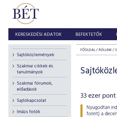
KERESKEDÉSI ADATOK
BEFEKTETŐK
FŐOLDAL
RÓLUNK
Sajtóközlemények
Szakmai cikkek és
Sajtóköz
tanulmányok
Szakmai fórumok,
előadások
33 ezer pont 
Sajtókapcsolat
Nyugodtan indu
Imázs fotók
forint) a dece