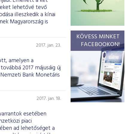
ljául. Emellett a két
seket lehetővé tevő
ása illeszkedik a kínai
nek Magyarország is
KÖVESS MINKET
FACEBOOKON!
2017. jan. 23.
ott, amelyen a
továbbá 2017 májusáig új
r Nemzeti Bank Monetáris
2017. jan. 18.
 warrantok esetében
zetközi piaci
kében ad lehetőséget a