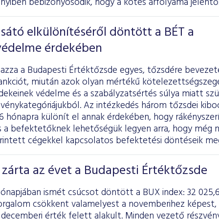
nyiben bebizonyosodik, hogy a kötés árfolyama jelentőse
átó elkülönítéséről döntött a BÉT a
védelme érdekében
mazza a Budapesti Értéktőzsde egyes, tőzsdére beveze
zankciót, miután azok olyan mértékű kötelezettségszegé
dekeinek védelme és a szabályzatsértés súlya miatt sz
zvénykategóriájukból. Az intézkedés három tőzsdei kibo
 hónapra különít el annak érdekében, hogy rákényszerí
és a befektetőknek lehetőségük legyen arra, hogy még 
 érintett cégekkel kapcsolatos befektetési döntéseik me
zárta az évet a Budapesti Értéktőzsde
ónapjában ismét csúcsot döntött a BUX index: 32 025,6
 forgalom csökkent valamelyest a novemberihez képest,
) decemberi érték felett alakult. Minden vezető részvé