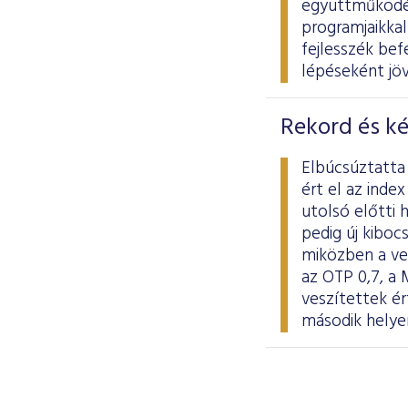
együttműködés
programjaikkal
fejlesszék be
lépéseként jöv
Rekord és k
Elbúcsúztatta 
ért el az ind
utolsó előtti 
pedig új kiboc
miközben a ve
az OTP 0,7, a 
veszítettek ér
második helyen