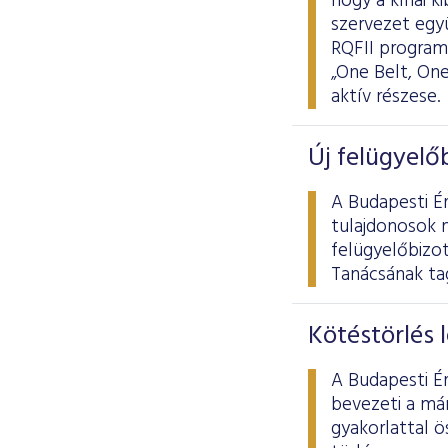
hogy a kínai k
szervezet egy
RQFII program 
„One Belt, On
aktív részese.
Új felügyelő
A Budapesti Ér
tulajdonosok 
felügyelőbizo
Tanácsának tag
Kötéstörlés 
A Budapesti Ér
bevezeti a már
gyakorlattal 