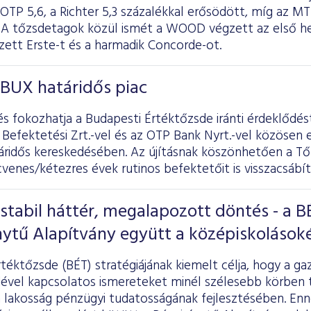
 OTP 5,6, a Richter 5,3 százalékkal erősödött, míg az 
b. A tőzsdetagok közül ismét a WOOD végzett az első h
zett Erste-t és a harmadik Concorde-ot.
 BUX határidős piac
és fokozhatja a Budapesti Értéktőzsde iránti érdeklődé
 Befektetési Zrt.-vel és az OTP Bank Nyrt.-vel közösen e
áridős kereskedésében. Az újításnak köszönhetően a Tő
venes/kétezres évek rutinos befektetőit is visszacsábít
, stabil háttér, megalapozott döntés - a B
nytű Alapítvány együtt a középiskolások
téktőzsde (BÉT) stratégiájának kiemelt célja, hogy a ga
vel kapcsolatos ismereteket minél szélesebb körben te
a lakosság pénzügyi tudatosságának fejlesztésében. En