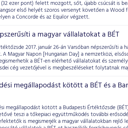
 (32 ezer pont) felett mozgott, sőt, újabb csúcsát is beá
rangsor első helyét szoros versenyt követően a Wood f
lyen a Concorde és az Equilor végzett.
szerűsíti a magyar vállalatokat a BÉT
téktőzsde 2017. január 26-án Varsóban népszerűsíti a h
. A Magyar Napon [Hungarian Day] a nemzetközi, elsőso
gismerhetik a BÉT-en elérhető vállalatokat és személy
sdei cég vezetőjével is megbeszéléseket folytatnak maj
ési megállapodást kötött a BÉT és a Ba
i megállapodást kötött a Budapesti Értéktőzsde (BÉT)
hetővé teszi a tőkepiaci együttműködés további erősöd
efektetők is megismerjék a magyar vállalatokban rejlő 