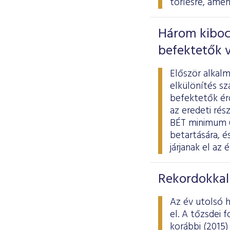
törlésre, amen
Három kibocs
befektetők 
Először alkal
elkülönítés s
befektetők ér
az eredeti rés
BÉT minimum 6
betartására, 
járjanak el az
Rekordokkal 
Az év utolsó h
el. A tőzsdei
korábbi (2015