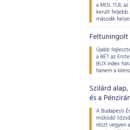
a MOL 11,8, az
került feljeb
második helye
Feltuningolt
Újabb fejleszt
a BÉT az Erste
BUX index hat
hanem a kilenc
Szilárd alap
és a Pénzirá
A Budapesti Ér
működő tőzsdé
részt vegyen 