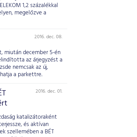
MTELEKOM 1,2 százalékkal
elyen, megelőzve a
2016. dec. 08.
st, miután december 5-én
lindította az árjegyzést a
zsde nemcsak az új,
hatja a parkettre.
ÉT
2016. dec. 01.
ért
zdaság katalizátoraként
rjessze, és aktívan
nek szellemében a BÉT