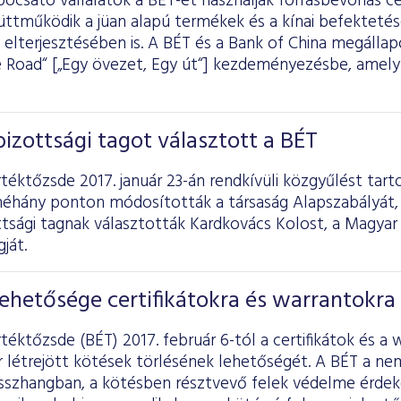
ibocsátó vállalatok a BÉT-et használják forrásbevonás cé
üttműködik a jüan alapú termékek és a kínai befekteté
elterjesztésében is. A BÉT és a Bank of China megállapod
e Road“ [„Egy övezet, Egy út“] kezdeményezésbe, amely
bizottsági tagot választott a BÉT
téktőzsde 2017. január 23-án rendkívüli közgyűlést tart
néhány ponton módosították a társaság Alapszabályát, 
ttsági tagnak választották Kardkovács Kolost, a Magya
ját.
lehetősége certifikátokra és warrantokra
téktőzsde (BÉT) 2017. február 6-tól a certifikátok és a
 létrejött kötések törlésének lehetőségét. A BÉT a nem
összhangban, a kötésben résztvevő felek védelme érde