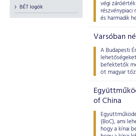
végi záróérték
BÉT logók
részvénypiaci 
és harmadik he
Varsóban nép
A Budapesti Ér
lehetőségeket
befektetők me
öt magyar tőz
Együttműköd
of China
Együttműködés
(BoC), ami le
hogy a kínai b