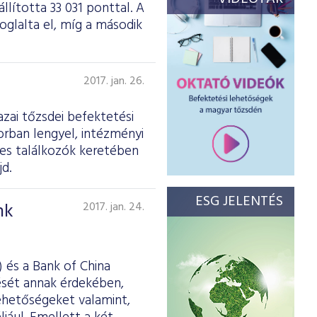
llította 33 031 ponttal. A
oglalta el, míg a második
2017. jan. 26.
azai tőzsdei befektetési
rban lengyel, intézményi
es találkozók keretében
d.
ESG JELENTÉS
nk
2017. jan. 24.
 és a Bank of China
ését annak érdekében,
lehetőségeket valamint,