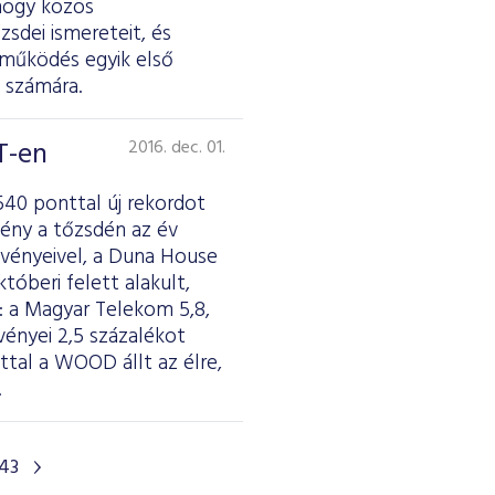
hogy közös
zsdei ismereteit, és
tműködés egyik első
k számára.
T-en
2016. dec. 01.
540 ponttal új rekordot
ény a tőzsdén az év
szvényeivel, a Duna House
tóberi felett alakult,
 a Magyar Telekom 5,8,
vényei 2,5 százalékot
ttal a WOOD állt az élre,
.
43