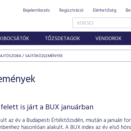
Bejelentkezés
Regisztráció
Elérhetőség
Be
KIBOCSÁTÓK
TŐZSDETAGOK
VENDOROK
SAJTÓSZOBA
SAJTÓKÖZLEMÉNYEK
lemények
felett is járt a BUX januárban
lt az év a Budapesti Értéktőzsdén, miután a januári for
mberihez hasonlóan alakult. A BUX index az év első hón