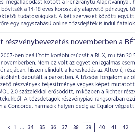
i megállapodást kötött a Pénziránytű Alapítvánnyal, 
 bővítsék a 14-18 éves korosztály alapvető pénzügyi, tő
fektetői tudatosságukat. A két szervezet közötti együt
őre egy nagyszabású online tőzsdejáték is indul fiatalo
ét részvénybevezetés novemberben a BÉ
2007-ben beállított korábbi csúcsát a BUX, miután 30 
ex novemberben. Nem ez volt az egyetlen izgalmas esem
hónapjában, hiszen elindult a kereskedés az Alteo új ré
sátóként debütált a parketten. A tőzsdei forgalom az ok
zető részvények teljesítménye vegyes képet mutatott:
MOL 2,0 százalékkal erősödött, miközben a Richter rész
tékükből. A tőzsdetagok részvénypiaci rangsorában ezú
 a Concorde, harmadik helyen pedig az Equilor végzett
1
...
34
35
36
37
38
39
40
41
42