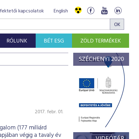
fektetői kapcsolatok
English
RÓLUNK
BÉT ESG
ZÖLD TERMÉKEK
SZÉCHENYI 2020
2017. febr. 01.
galom (177 milliárd
apjában végig a tavaly év
VIDEÓTÁR