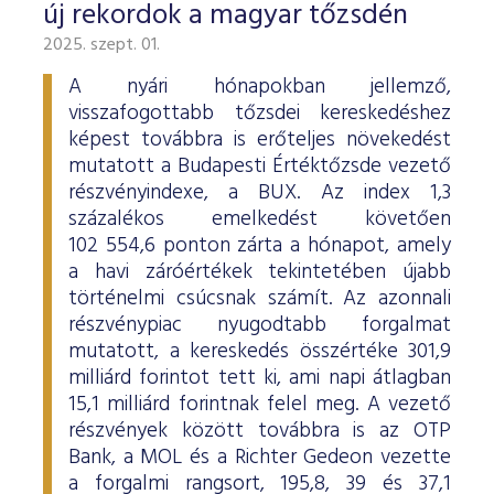
új rekordok a magyar tőzsdén
2025. szept. 01.
A nyári hónapokban jellemző,
visszafogottabb tőzsdei kereskedéshez
képest továbbra is erőteljes növekedést
mutatott a Budapesti Értéktőzsde vezető
részvényindexe, a BUX. Az index 1,3
százalékos emelkedést követően
102 554,6 ponton zárta a hónapot, amely
a havi záróértékek tekintetében újabb
történelmi csúcsnak számít. Az azonnali
részvénypiac nyugodtabb forgalmat
mutatott, a kereskedés összértéke 301,9
milliárd forintot tett ki, ami napi átlagban
15,1 milliárd forintnak felel meg. A vezető
részvények között továbbra is az OTP
Bank, a MOL és a Richter Gedeon vezette
a forgalmi rangsort, 195,8, 39 és 37,1