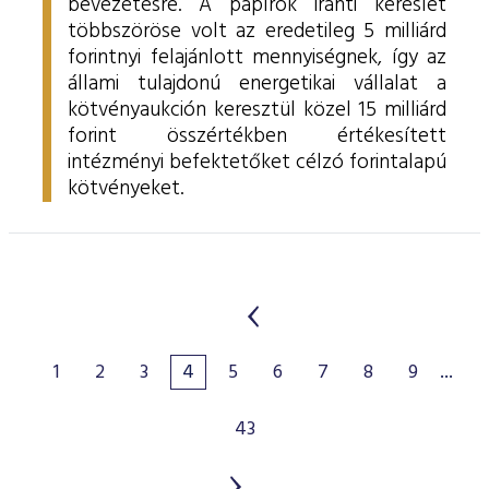
bevezetésre. A papírok iránti kereslet
többszöröse volt az eredetileg 5 milliárd
forintnyi felajánlott mennyiségnek, így az
állami tulajdonú energetikai vállalat a
kötvényaukción keresztül közel 15 milliárd
forint összértékben értékesített
intézményi befektetőket célzó forintalapú
kötvényeket.
1
2
3
4
5
6
7
8
9
...
43