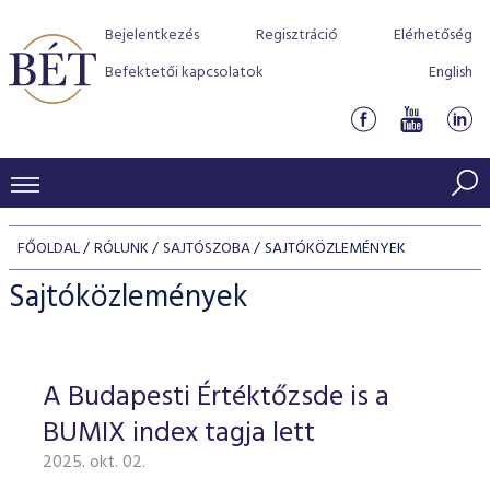
Bejelentkezés
Regisztráció
Elérhetőség
Befektetői kapcsolatok
English
KERESKEDÉSI ADATOK
FŐOLDAL
RÓLUNK
SAJTÓSZOBA
SAJTÓKÖZLEMÉNYEK
INDEXEK
BEFEKTETŐK
Sajtóközlemények
Részvényindexek
Piaci forgalom
Termékcsoportok
KIBOCSÁTÓK
Kötvényindexek
Kedvenc instrumentumok
Szabályozás
Indexek
Részvény és vállalati kötvény tőzsdei bevezetését támoga
A Budapesti Értéktőzsde is a
TŐZSDETAGOK
Jelzáloglevél indexek
program
Azonnali Piac
Alkalmazott díjstruktúra
BÉT szabályzatok
Részvény szekció
BUMIX index tagja lett
Tőzsdetagok, üzletkötők
VENDOROK
Vállalati kötvény indexek
Származékos piac
BÉT Xtend - Részvénypiac egyszerűen
Részvények
Elszámolás
Befektetővédelem
2025. okt. 02.
Hitelpapír szekció
Útmutató a taggá váláshoz