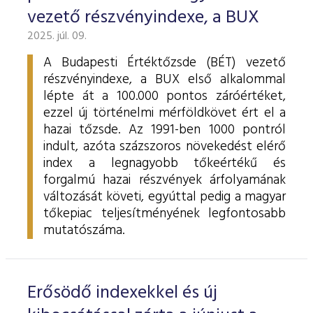
vezető részvényindexe, a BUX
2025. júl. 09.
A Budapesti Értéktőzsde (BÉT) vezető
részvényindexe, a BUX első alkalommal
lépte át a 100.000 pontos záróértéket,
ezzel új történelmi mérföldkövet ért el a
hazai tőzsde. Az 1991-ben 1000 pontról
indult, azóta százszoros növekedést elérő
index a legnagyobb tőkeértékű és
forgalmú hazai részvények árfolyamának
változását követi, egyúttal pedig a magyar
tőkepiac teljesítményének legfontosabb
mutatószáma.
Erősödő indexekkel és új