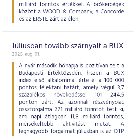
milliárd forintos értékkel. A brókercégek
között a WOOD & Company, a Concorde
és az ERSTE zárt az élen.
Júliusban tovább szárnyalt a BUX
2025. aug. 01.
A nyár második hónapja is pozitívan telt a
Budapesti Értéktőzsdén, hiszen a BUX
index első alkalommal érte el a 100 000
pontos lélektani határt, amely végül 3,7
százalékos növekedéssel 101 244,5
ponton zárt. Az azonnali részvénypiac
összforgalma 271 milliárd forintot tett ki,
ami napi átlagban 11,8 milliárd forintos,
mérsékeltebb aktivitást mutat. A
legnagyobb forgalmat júliusban is az OTP