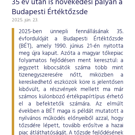
35 év után is növekedési pályán a
Budapesti Értéktőzsde
2025. jún. 23.
2025-ben ünnepli fennállásának 35.
évfordulóját a Budapesti Értéktőzsde
(BÉT), amely 1990. június 21-én nyitotta
meg újra kapuit. Azóta a magyar tőkepiac
folyamatos fejlődésen ment keresztül: a
jegyzett kibocsátók száma több mint
tizenegyszeresére nőtt, miközben a
kereskedhető eszközök köre is jelentősen
kibővült, a részvények mellett ma már
számos különböző értékpapírtípus érhető
el a befektetők számára. Az elmúlt
években a BÉT maga is példát mutatott a
nyilvános működés előnyeiből azzal, hogy
tőzsdére lépett, tovább erősítve a hazai
piac átláthatóságát. A tőzsde fejlődésének