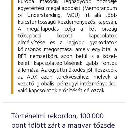
Európa második legnagyobb tőzsdéje
egyetértési megállapodást (Memorandum
of Understanding, MOU) írt alá több
kulcsfontosságú kezdeményezés kapcsán.
A megállapodás célja a két ország
tőkepiacai közötti kapcsolatok
elmélyítése és a legjobb gyakorlatok
kölcsönös megosztása, amely egyúttal a
BÉT nemzetközi, azon belül is a közel-
keleti kapcsolatépítésének újabb fontos
állomása. Az együttműködés jól illeszkedik
az ADX azon törekvéseihez, melyek a
vezető globális pénzügyi intézményekkel
való kapcsolatok erősítését célozzák.
Történelmi rekordon, 100.000
pont fölött zárt a magyar tőzsde