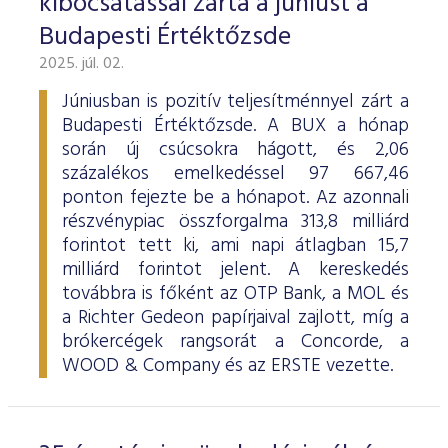
kibocsátással zárta a júniust a
Budapesti Értéktőzsde
2025. júl. 02.
Júniusban is pozitív teljesítménnyel zárt a
Budapesti Értéktőzsde. A BUX a hónap
során új csúcsokra hágott, és 2,06
százalékos emelkedéssel 97 667,46
ponton fejezte be a hónapot. Az azonnali
részvénypiac összforgalma 313,8 milliárd
forintot tett ki, ami napi átlagban 15,7
milliárd forintot jelent. A kereskedés
továbbra is főként az OTP Bank, a MOL és
a Richter Gedeon papírjaival zajlott, míg a
brókercégek rangsorát a Concorde, a
WOOD & Company és az ERSTE vezette.