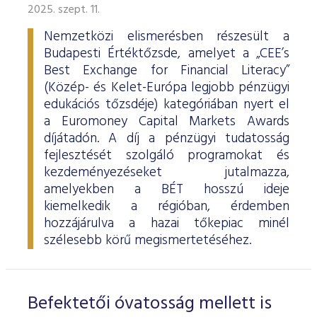
2025. szept. 11.
Nemzetközi elismerésben részesült a
Budapesti Értéktőzsde, amelyet a „CEE’s
Best Exchange for Financial Literacy”
(Közép- és Kelet-Európa legjobb pénzügyi
edukációs tőzsdéje) kategóriában nyert el
a Euromoney Capital Markets Awards
díjátadón. A díj a pénzügyi tudatosság
fejlesztését szolgáló programokat és
kezdeményezéseket jutalmazza,
amelyekben a BÉT hosszú ideje
kiemelkedik a régióban, érdemben
hozzájárulva a hazai tőkepiac minél
szélesebb körű megismertetéséhez.
Befektetői óvatosság mellett is