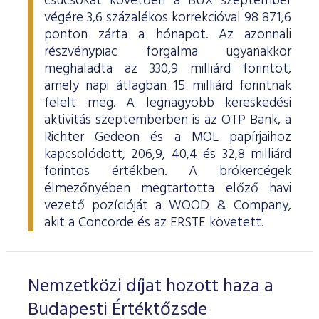
csúcsokat követően a BUX szeptember
ESG Útmutató
végére 3,6 százalékos korrekcióval 98 871,6
ponton zárta a hónapot. Az azonnali
részvénypiac forgalma ugyanakkor
meghaladta az 330,9 milliárd forintot,
amely napi átlagban 15 milliárd forintnak
felelt meg. A legnagyobb kereskedési
aktivitás szeptemberben is az OTP Bank, a
Richter Gedeon és a MOL papírjaihoz
kapcsolódott, 206,9, 40,4 és 32,8 milliárd
forintos értékben. A brókercégek
élmezőnyében megtartotta előző havi
vezető pozícióját a WOOD & Company,
akit a Concorde és az ERSTE követett.
Nemzetközi díjat hozott haza a
Budapesti Értéktőzsde