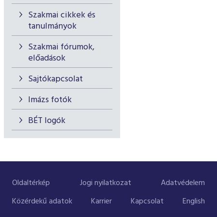
Szakmai cikkek és
tanulmányok
Szakmai fórumok,
előadások
Sajtókapcsolat
Imázs fotók
BÉT logók
Oldaltérkép
Jogi nyilatkozat
Adatvédelem
Közérdekű adatok
Karrier
Kapcsolat
English