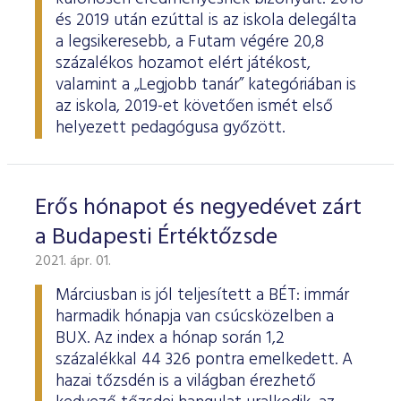
és 2019 után ezúttal is az iskola delegálta
a legsikeresebb, a Futam végére 20,8
százalékos hozamot elért játékost,
valamint a „Legjobb tanár” kategóriában is
az iskola, 2019-et követően ismét első
helyezett pedagógusa győzött.
Erős hónapot és negyedévet zárt
a Budapesti Értéktőzsde
2021. ápr. 01.
Márciusban is jól teljesített a BÉT: immár
harmadik hónapja van csúcsközelben a
BUX. Az index a hónap során 1,2
százalékkal 44 326 pontra emelkedett. A
hazai tőzsdén is a világban érezhető