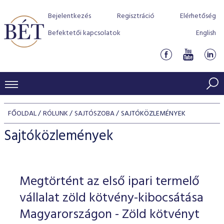
Bejelentkezés
Regisztráció
Elérhetőség
Befektetői kapcsolatok
English
KERESKEDÉSI ADATOK
FŐOLDAL
RÓLUNK
SAJTÓSZOBA
SAJTÓKÖZLEMÉNYEK
INDEXEK
BEFEKTETŐK
Sajtóközlemények
Részvényindexek
Piaci forgalom
Termékcsoportok
KIBOCSÁTÓK
Kötvényindexek
Kedvenc instrumentumok
Szabályozás
Indexek
Részvény és vállalati kötvény tőzsdei bevezetését támoga
Megtörtént az első ipari termelő
TŐZSDETAGOK
Jelzáloglevél indexek
program
Azonnali Piac
Alkalmazott díjstruktúra
BÉT szabályzatok
Részvény szekció
vállalat zöld kötvény-kibocsátása
Tőzsdetagok, üzletkötők
VENDOROK
Vállalati kötvény indexek
Származékos piac
BÉT Xtend - Részvénypiac egyszerűen
Részvények
Magyarországon - Zöld kötvényt
Elszámolás
Befektetővédelem
Hitelpapír szekció
Útmutató a taggá váláshoz