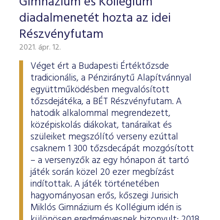
Gimnázium és Kollégium
diadalmenetét hozta az idei
Részvényfutam
2021. ápr. 12.
Véget ért a Budapesti Értéktőzsde
tradicionális, a Pénziránytű Alapítvánnyal
együttműködésben megvalósított
tőzsdejátéka, a BÉT Részvényfutam. A
hatodik alkalommal megrendezett,
középiskolás diákokat, tanáraikat és
szüleiket megszólító verseny ezúttal
csaknem 1 300 tőzsdecápát mozgósított
– a versenyzők az egy hónapon át tartó
játék során közel 20 ezer megbízást
indítottak. A játék történetében
hagyományosan erős, kőszegi Jurisich
Miklós Gimnázium és Kollégium idén is
különösen eredményesnek bizonyult: 2018