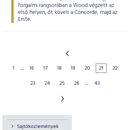
forgalmi rangsorában a Wood végzett az
első helyen, őt követi a Concorde, majd az
Erste.
1
...
16
17
18
19
20
21
22
23
24
25
26
...
43
Sajtóközlemények