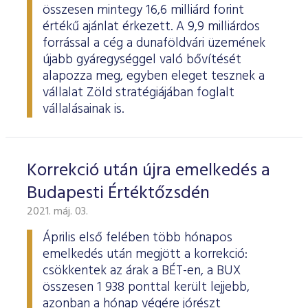
ESG Útmutató
összesen mintegy 16,6 milliárd forint
értékű ajánlat érkezett. A 9,9 milliárdos
forrással a cég a dunaföldvári üzemének
újabb gyáregységgel való bővítését
alapozza meg, egyben eleget tesznek a
vállalat Zöld stratégiájában foglalt
vállalásainak is.
Korrekció után újra emelkedés a
Budapesti Értéktőzsdén
2021. máj. 03.
Április első felében több hónapos
emelkedés után megjött a korrekció:
csökkentek az árak a BÉT-en, a BUX
összesen 1 938 ponttal került lejjebb,
azonban a hónap végére jórészt