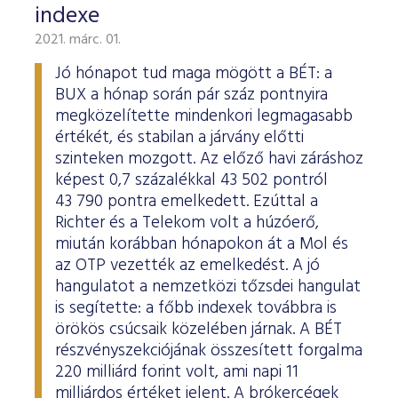
indexe
2021. márc. 01.
Jó hónapot tud maga mögött a BÉT: a
BUX a hónap során pár száz pontnyira
megközelítette mindenkori legmagasabb
értékét, és stabilan a járvány előtti
szinteken mozgott. Az előző havi záráshoz
képest 0,7 százalékkal 43 502 pontról
43 790 pontra emelkedett. Ezúttal a
Richter és a Telekom volt a húzóerő,
miután korábban hónapokon át a Mol és
az OTP vezették az emelkedést. A jó
hangulatot a nemzetközi tőzsdei hangulat
is segítette: a főbb indexek továbbra is
örökös csúcsaik közelében járnak. A BÉT
részvényszekciójának összesített forgalma
220 milliárd forint volt, ami napi 11
milliárdos értéket jelent. A brókercégek