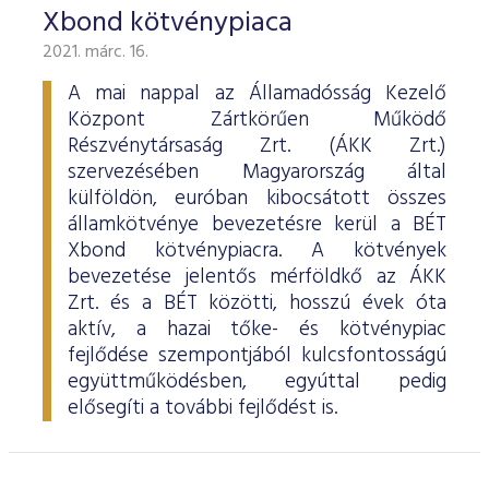
Xbond kötvénypiaca
2021. márc. 16.
A mai nappal az Államadósság Kezelő
Központ Zártkörűen Működő
Részvénytársaság Zrt. (ÁKK Zrt.)
szervezésében Magyarország által
külföldön, euróban kibocsátott összes
államkötvénye bevezetésre kerül a BÉT
Xbond kötvénypiacra. A kötvények
bevezetése jelentős mérföldkő az ÁKK
Zrt. és a BÉT közötti, hosszú évek óta
aktív, a hazai tőke- és kötvénypiac
fejlődése szempontjából kulcsfontosságú
együttműködésben, egyúttal pedig
elősegíti a további fejlődést is.