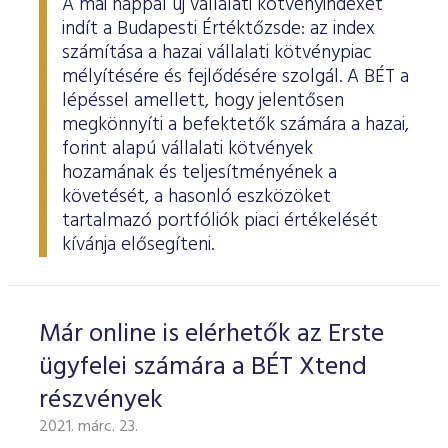
A mai nappal új vállalati kötvényindexet
indít a Budapesti Értéktőzsde: az index
számítása a hazai vállalati kötvénypiac
mélyítésére és fejlődésére szolgál. A BÉT a
lépéssel amellett, hogy jelentősen
megkönnyíti a befektetők számára a hazai,
forint alapú vállalati kötvények
hozamának és teljesítményének a
követését, a hasonló eszközöket
tartalmazó portfóliók piaci értékelését
kívánja elősegíteni.
Már online is elérhetők az Erste
ügyfelei számára a BÉT Xtend
részvények
2021. márc. 23.