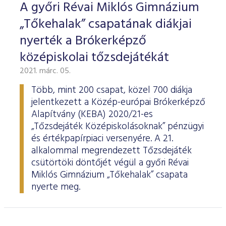
A győri Révai Miklós Gimnázium
„Tőkehalak” csapatának diákjai
nyerték a Brókerképző
középiskolai tőzsdejátékát
2021. márc. 05.
Több, mint 200 csapat, közel 700 diákja
jelentkezett a Közép-európai Brókerképző
Alapítvány (KEBA) 2020/21-es
„Tőzsdejáték Középiskolásoknak” pénzügyi
és értékpapírpiaci versenyére. A 21.
alkalommal megrendezett Tőzsdejáték
csütörtöki döntőjét végül a győri Révai
Miklós Gimnázium „Tőkehalak” csapata
nyerte meg.