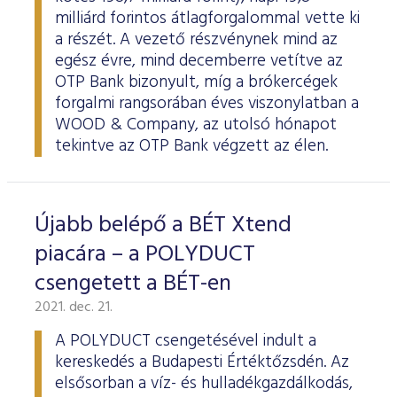
milliárd forintos átlagforgalommal vette ki
a részét. A vezető részvénynek mind az
egész évre, mind decemberre vetítve az
OTP Bank bizonyult, míg a brókercégek
forgalmi rangsorában éves viszonylatban a
WOOD & Company, az utolsó hónapot
tekintve az OTP Bank végzett az élen.
Újabb belépő a BÉT Xtend
piacára – a POLYDUCT
csengetett a BÉT-en
2021. dec. 21.
A POLYDUCT csengetésével indult a
kereskedés a Budapesti Értéktőzsdén. Az
elsősorban a víz- és hulladékgazdálkodás,