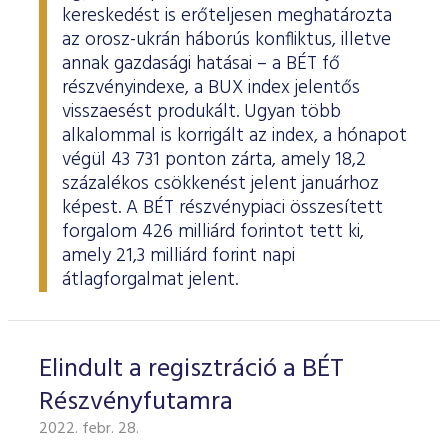
ESG Útmutató
kereskedést is erőteljesen meghatározta
az orosz-ukrán háborús konfliktus, illetve
annak gazdasági hatásai – a BÉT fő
részvényindexe, a BUX index jelentős
visszaesést produkált. Ugyan több
alkalommal is korrigált az index, a hónapot
végül 43 731 ponton zárta, amely 18,2
százalékos csökkenést jelent januárhoz
képest. A BÉT részvénypiaci összesített
forgalom 426 milliárd forintot tett ki,
amely 21,3 milliárd forint napi
átlagforgalmat jelent.
Elindult a regisztráció a BÉT
Részvényfutamra
2022. febr. 28.