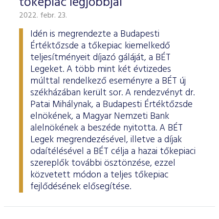
tőkepiac legjobbjai
2022. febr. 23.
Idén is megrendezte a Budapesti
Értéktőzsde a tőkepiac kiemelkedő
teljesítményeit díjazó gáláját, a BÉT
Legeket. A több mint két évtizedes
múlttal rendelkező eseményre a BÉT új
székházában került sor. A rendezvényt dr.
Patai Mihálynak, a Budapesti Értéktőzsde
elnökének, a Magyar Nemzeti Bank
alelnökének a beszéde nyitotta. A BÉT
Legek megrendezésével, illetve a díjak
odaítélésével a BÉT célja a hazai tőkepiaci
szereplők további ösztönzése, ezzel
közvetett módon a teljes tőkepiac
fejlődésének elősegítése.