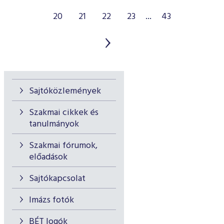
20
21
22
23
...
43
Sajtóközlemények
Szakmai cikkek és
tanulmányok
Szakmai fórumok,
előadások
Sajtókapcsolat
Imázs fotók
BÉT logók