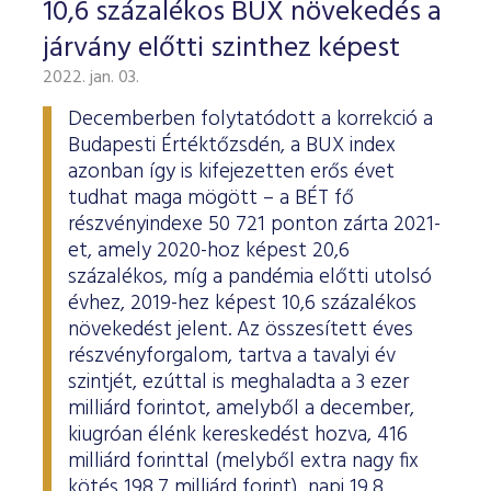
10,6 százalékos BUX növekedés a
járvány előtti szinthez képest
2022. jan. 03.
Decemberben folytatódott a korrekció a
Budapesti Értéktőzsdén, a BUX index
azonban így is kifejezetten erős évet
tudhat maga mögött – a BÉT fő
részvényindexe 50 721 ponton zárta 2021-
et, amely 2020-hoz képest 20,6
százalékos, míg a pandémia előtti utolsó
évhez, 2019-hez képest 10,6 százalékos
növekedést jelent. Az összesített éves
részvényforgalom, tartva a tavalyi év
szintjét, ezúttal is meghaladta a 3 ezer
milliárd forintot, amelyből a december,
kiugróan élénk kereskedést hozva, 416
milliárd forinttal (melyből extra nagy fix
kötés 198,7 milliárd forint), napi 19,8