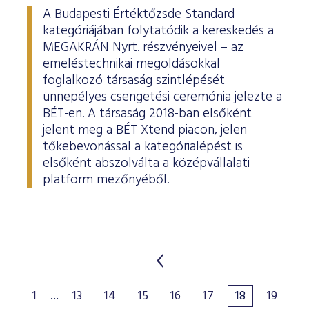
A Budapesti Értéktőzsde Standard
kategóriájában folytatódik a kereskedés a
MEGAKRÁN Nyrt. részvényeivel – az
emeléstechnikai megoldásokkal
foglalkozó társaság szintlépését
ünnepélyes csengetési ceremónia jelezte a
BÉT-en. A társaság 2018-ban elsőként
jelent meg a BÉT Xtend piacon, jelen
tőkebevonással a kategórialépést is
elsőként abszolválta a középvállalati
platform mezőnyéből.
1
...
13
14
15
16
17
18
19