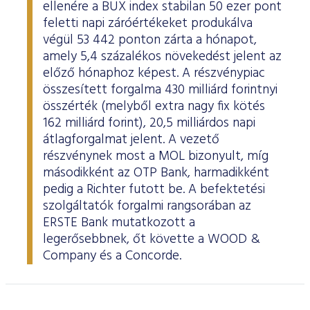
ellenére a BUX index stabilan 50 ezer pont
feletti napi záróértékeket produkálva
végül 53 442 ponton zárta a hónapot,
amely 5,4 százalékos növekedést jelent az
előző hónaphoz képest. A részvénypiac
összesített forgalma 430 milliárd forintnyi
összérték (melyből extra nagy fix kötés
162 milliárd forint), 20,5 milliárdos napi
átlagforgalmat jelent. A vezető
részvénynek most a MOL bizonyult, míg
másodikként az OTP Bank, harmadikként
pedig a Richter futott be. A befektetési
szolgáltatók forgalmi rangsorában az
ERSTE Bank mutatkozott a
legerősebbnek, őt követte a WOOD &
Company és a Concorde.