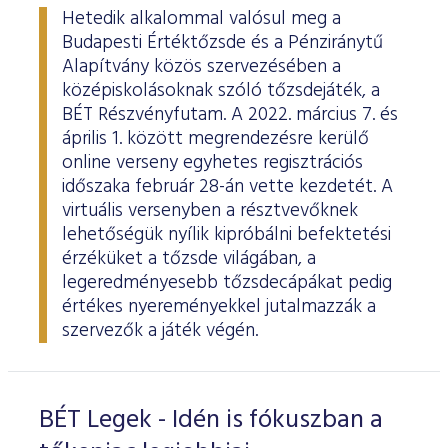
Hetedik alkalommal valósul meg a
Budapesti Értéktőzsde és a Pénziránytű
Alapítvány közös szervezésében a
középiskolásoknak szóló tőzsdejáték, a
BÉT Részvényfutam. A 2022. március 7. és
április 1. között megrendezésre kerülő
online verseny egyhetes regisztrációs
időszaka február 28-án vette kezdetét. A
virtuális versenyben a résztvevőknek
lehetőségük nyílik kipróbálni befektetési
érzéküket a tőzsde világában, a
legeredményesebb tőzsdecápákat pedig
értékes nyereményekkel jutalmazzák a
szervezők a játék végén.
BÉT Legek - Idén is fókuszban a