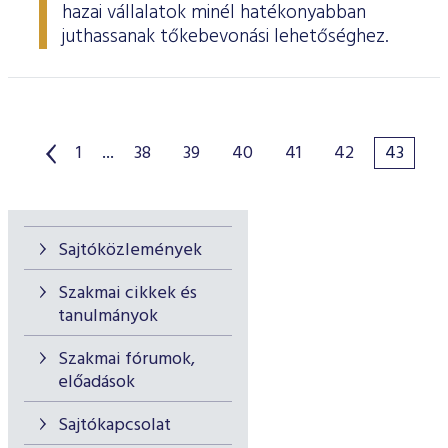
hazai vállalatok minél hatékonyabban
juthassanak tőkebevonási lehetőséghez.
1
...
38
39
40
41
42
43
Sajtóközlemények
Szakmai cikkek és
tanulmányok
Szakmai fórumok,
előadások
Sajtókapcsolat