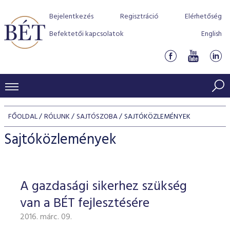
Bejelentkezés
Regisztráció
Elérhetőség
Befektetői kapcsolatok
English
KERESKEDÉSI ADATOK
FŐOLDAL
RÓLUNK
SAJTÓSZOBA
SAJTÓKÖZLEMÉNYEK
INDEXEK
BEFEKTETŐK
Sajtóközlemények
Részvényindexek
Piaci forgalom
Termékcsoportok
KIBOCSÁTÓK
Kötvényindexek
Kedvenc instrumentumok
Szabályozás
Indexek
Részvény és vállalati kötvény tőzsdei bevezetését támoga
A gazdasági sikerhez szükség
TŐZSDETAGOK
Jelzáloglevél indexek
program
Azonnali Piac
Alkalmazott díjstruktúra
BÉT szabályzatok
Részvény szekció
van a BÉT fejlesztésére
Tőzsdetagok, üzletkötők
VENDOROK
Vállalati kötvény indexek
Származékos piac
BÉT Xtend - Részvénypiac egyszerűen
Részvények
Elszámolás
Befektetővédelem
2016. márc. 09.
Hitelpapír szekció
Útmutató a taggá váláshoz