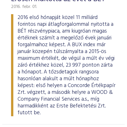
2016. febr. 01.
2016 első hónapját közel 11 milliárd
forintos napi átlagforgalommal nyitotta a
BÉT részvénypiaca, ami kiugróan magas
értéknek számít a megelőző évek januári
forgalmaihoz képest. A BUX index már
január közepén túlszárnyalta a 2015-ös
maximum értékét, de végül a múlt év végi
záró értékhez közel, 23 997 ponton zárta
a hónapot. A tőzsdetagok rangsora
hasonlóan alakult a múlt hónaphoz
képest: első helyen a Concorde Értékpapír
Zrt. végzett, a második helyre a WOOD &
Company Financial Services a.s., míg
harmadikként az Erste Befektetési Zrt.
futott be.