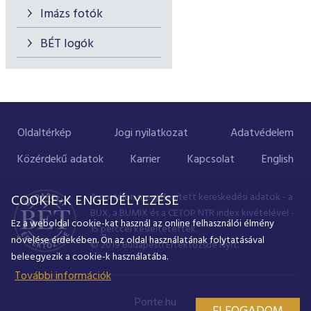
Imázs fotók
BÉT logók
Oldaltérkép
Jogi nyilatkozat
Adatvédelem
Közérdekű adatok
Karrier
Kapcsolat
English
A portálon megjelenített kereskedési adatok - a
COOKIE-K ENGEDÉLYEZÉSE
BUX, a BUMIX és a CETOP NTR index kivételével -
Ez a weboldal cookie-kat használ az online felhasználói élmény
15 perccel késleltetettek.
növelése érdekében. Ön az oldal használatának folytatásával
© 2019 Budapesti Értéktőzsde Nyrt.
beleegyezik a cookie-k használatába.
További információk
Ponte.hu