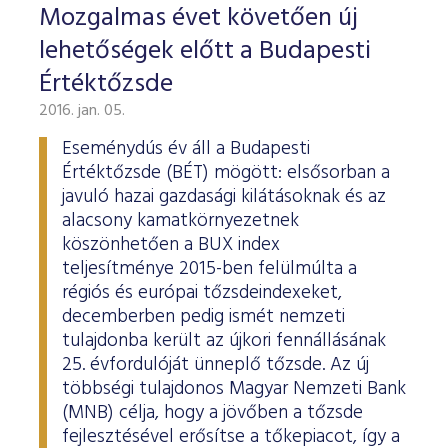
Mozgalmas évet követően új
lehetőségek előtt a Budapesti
Értéktőzsde
2016. jan. 05.
Eseménydús év áll a Budapesti
Értéktőzsde (BÉT) mögött: elsősorban a
javuló hazai gazdasági kilátásoknak és az
alacsony kamatkörnyezetnek
köszönhetően a BUX index
teljesítménye 2015-ben felülmúlta a
régiós és európai tőzsdeindexeket,
decemberben pedig ismét nemzeti
tulajdonba került az újkori fennállásának
25. évfordulóját ünneplő tőzsde. Az új
többségi tulajdonos Magyar Nemzeti Bank
(MNB) célja, hogy a jövőben a tőzsde
fejlesztésével erősítse a tőkepiacot, így a