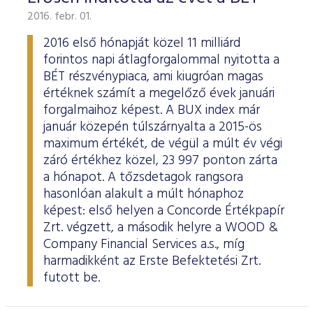
2016. febr. 01.
2016 első hónapját közel 11 milliárd
forintos napi átlagforgalommal nyitotta a
BÉT részvénypiaca, ami kiugróan magas
értéknek számít a megelőző évek januári
forgalmaihoz képest. A BUX index már
január közepén túlszárnyalta a 2015-ös
maximum értékét, de végül a múlt év végi
záró értékhez közel, 23 997 ponton zárta
a hónapot. A tőzsdetagok rangsora
hasonlóan alakult a múlt hónaphoz
képest: első helyen a Concorde Értékpapír
Zrt. végzett, a második helyre a WOOD &
Company Financial Services a.s., míg
harmadikként az Erste Befektetési Zrt.
futott be.