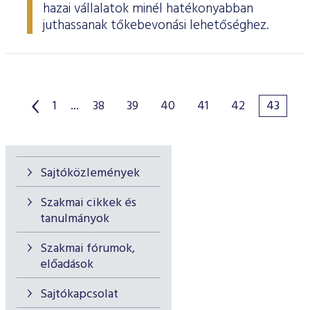
hazai vállalatok minél hatékonyabban
juthassanak tőkebevonási lehetőséghez.
1
...
38
39
40
41
42
43
Sajtóközlemények
Szakmai cikkek és
tanulmányok
Szakmai fórumok,
előadások
Sajtókapcsolat