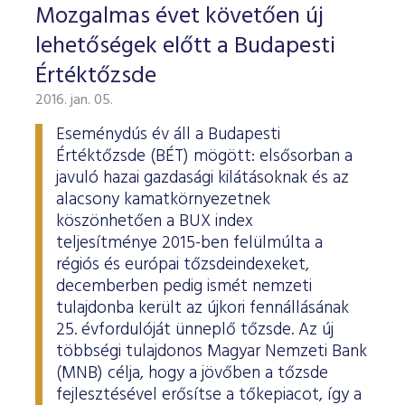
Mozgalmas évet követően új
lehetőségek előtt a Budapesti
Értéktőzsde
2016. jan. 05.
Eseménydús év áll a Budapesti
Értéktőzsde (BÉT) mögött: elsősorban a
javuló hazai gazdasági kilátásoknak és az
alacsony kamatkörnyezetnek
köszönhetően a BUX index
teljesítménye 2015-ben felülmúlta a
régiós és európai tőzsdeindexeket,
decemberben pedig ismét nemzeti
tulajdonba került az újkori fennállásának
25. évfordulóját ünneplő tőzsde. Az új
többségi tulajdonos Magyar Nemzeti Bank
(MNB) célja, hogy a jövőben a tőzsde
fejlesztésével erősítse a tőkepiacot, így a