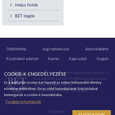
Imázs fotók
BÉT logók
Oldaltérkép
Jogi nyilatkozat
Adatvédelem
Közérdekű adatok
Karrier
Kapcsolat
English
A portálon megjelenített kereskedési adatok - a
COOKIE-K ENGEDÉLYEZÉSE
BUX, a BUMIX és a CETOP NTR index kivételével -
Ez a weboldal cookie-kat használ az online felhasználói élmény
15 perccel késleltetettek.
növelése érdekében. Ön az oldal használatának folytatásával
© 2019 Budapesti Értéktőzsde Nyrt.
beleegyezik a cookie-k használatába.
További információk
Ponte.hu