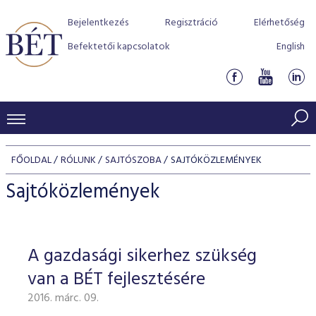
Bejelentkezés
Regisztráció
Elérhetőség
Befektetői kapcsolatok
English
KERESKEDÉSI ADATOK
FŐOLDAL
RÓLUNK
SAJTÓSZOBA
SAJTÓKÖZLEMÉNYEK
INDEXEK
BEFEKTETŐK
Sajtóközlemények
Részvényindexek
Piaci forgalom
Termékcsoportok
KIBOCSÁTÓK
Kötvényindexek
Kedvenc instrumentumok
Szabályozás
Indexek
Részvény és vállalati kötvény tőzsdei bevezetését támoga
A gazdasági sikerhez szükség
TŐZSDETAGOK
Jelzáloglevél indexek
program
Azonnali Piac
Alkalmazott díjstruktúra
BÉT szabályzatok
Részvény szekció
van a BÉT fejlesztésére
Tőzsdetagok, üzletkötők
VENDOROK
Vállalati kötvény indexek
Származékos piac
BÉT Xtend - Részvénypiac egyszerűen
Részvények
Elszámolás
Befektetővédelem
2016. márc. 09.
Hitelpapír szekció
Útmutató a taggá váláshoz