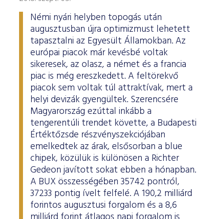
Némi nyári helyben topogás után
augusztusban újra optimizmust lehetett
tapasztalni az Egyesült Államokban. Az
európai piacok már kevésbé voltak
sikeresek, az olasz, a német és a francia
piac is még ereszkedett. A feltörekvő
piacok sem voltak túl attraktívak, mert a
helyi devizák gyengültek. Szerencsére
Magyarország ezúttal inkább a
tengerentúli trendet követte, a Budapesti
Értéktőzsde részvényszekciójában
emelkedtek az árak, elsősorban a blue
chipek, közülük is különösen a Richter
Gedeon javított sokat ebben a hónapban.
A BUX összességében 35742 pontról,
37233 pontig ívelt felfelé. A 190,2 milliárd
forintos augusztusi forgalom és a 8,6
milliárd forint átlagos napi forgalom is