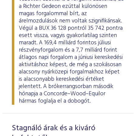
a Richter Gedeon ezúttal különösen
magas forgalommal bírt, az
árelmozdulások nem voltak szignifikánsak.
Végül a BUX 36 128 pontról 35 742 pontra
esett vissza, vagyis gyakorlatilag szinten
maradt. A 169,4 milliárd forintos júliusi
részvényforgalom és a 7,7 milliárd forint
átlagos napi forgalom a júniusi kereskedési
aktivitáshoz képest, de még a szokásosan
alacsony nyárközepi forgalmakhoz képet
is alacsonyabb kereskedési értéket
jelentett. A brókerrangsorban második
hónapja a Concorde–Wood–Equilor
hármas foglalja el a dobogót.
Stagnáló árak és a kiváró