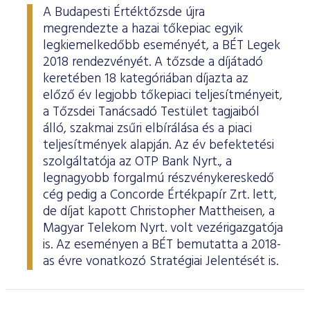
A Budapesti Értéktőzsde újra
megrendezte a hazai tőkepiac egyik
legkiemelkedőbb eseményét, a BÉT Legek
2018 rendezvényét. A tőzsde a díjátadó
keretében 18 kategóriában díjazta az
előző év legjobb tőkepiaci teljesítményeit,
a Tőzsdei Tanácsadó Testület tagjaiból
álló, szakmai zsűri elbírálása és a piaci
teljesítmények alapján. Az év befektetési
szolgáltatója az OTP Bank Nyrt., a
legnagyobb forgalmú részvénykereskedő
cég pedig a Concorde Értékpapír Zrt. lett,
de díjat kapott Christopher Mattheisen, a
Magyar Telekom Nyrt. volt vezérigazgatója
is. Az eseményen a BÉT bemutatta a 2018-
as évre vonatkozó Stratégiai Jelentését is.