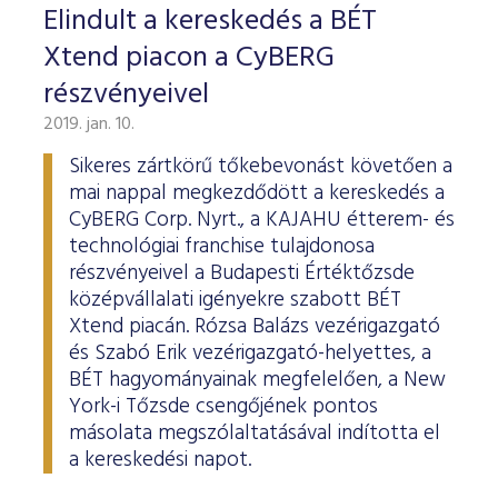
Elindult a kereskedés a BÉT
Xtend piacon a CyBERG
részvényeivel
2019. jan. 10.
Sikeres zártkörű tőkebevonást követően a
mai nappal megkezdődött a kereskedés a
CyBERG Corp. Nyrt., a KAJAHU étterem- és
technológiai franchise tulajdonosa
részvényeivel a Budapesti Értéktőzsde
középvállalati igényekre szabott BÉT
Xtend piacán. Rózsa Balázs vezérigazgató
és Szabó Erik vezérigazgató-helyettes, a
BÉT hagyományainak megfelelően, a New
York-i Tőzsde csengőjének pontos
másolata megszólaltatásával indította el
a kereskedési napot.