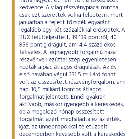
hátrahagyott év nem volt a tőkepiacok
ESG Útmutató
kedvence. A világ részvénypiacai mintha
csak ezt szerették volna feledtetni, mert
januárban a fejlett tőzsdék egyaránt
legalább egy-két százalékkal erősödtek. A
BUX felülteljesített, 39 139 pontról, 40
856 pontig drágult, ami 4,4 százalékos
felívelés. A legnagyobb forgalmú hazai
részvények ezúttal szép egyenletesen
hozták a piac átlagos drágulását. Az év
első havában végül 231,5 milliárd forint
volt az összesített részvényforgalom, ami
napi 10,5 milliárd forintos átlagos
forgalmat jelentett. Ennél gyakran
aktívabb, máskor gyengébb a kereskedés,
de a megelőző hónap összesített
forgalmát azért meghaladta ez az érték,
igaz, az ünnepnapokkal teletűzdelt
decemberben kevesebb volt a kereskedési