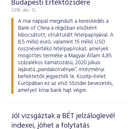
Budapesti Értéktőzsdére
2018. dec. 12.
A mai nappal megindult a kereskedés a
Bank of China a régióban elsőként
kibocsátott, strukturált hitelpapírjaival. A
8,5 millió euró, valamint 15 millió USD
össznévértékű hitelpapírokat, amelyek
mögöttes terméke a Magyar Állam 4,85
százalékos kamatozású, 2020 júliusi
lejáratú „pandakötvényei”, intézményi
befektetők jegyezték le. Közép-Kelet
Európában ez az első tőzsdei bevezetés,
amelyet kínai bank hajt végre.
Jól vizsgáztak a BÉT jelzáloglevél
indexei, jöhet a folytatás