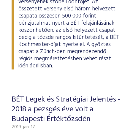
versenyének szóbeli döntőjét. Az
összetett verseny első három helyezett
csapata összesen 500 000 forint
pénzjutalmat nyert a BÉT felajánlásának
köszönhetően, az első helyezett csapat
pedig a tőzsde rangos kitűntetését, a BÉT
Kochmeister-díjat nyerte el. A győztes
csapat a Zürich-ben megrendezendő
régiós megmérettetésben vehet részt
idén áprilisban.
BÉT Legek és Stratégiai Jelentés -
2018 a pezsgés éve volt a
Budapesti Értéktőzsdén
2019. jan. 17.