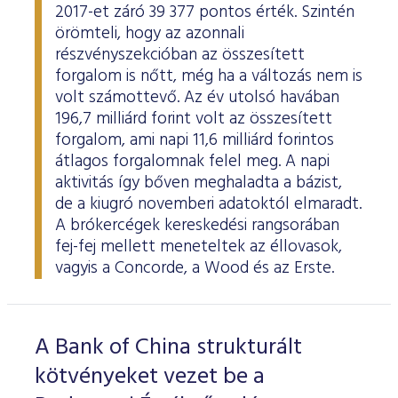
2017-et záró 39 377 pontos érték. Szintén
örömteli, hogy az azonnali
részvényszekcióban az összesített
forgalom is nőtt, még ha a változás nem is
volt számottevő. Az év utolsó havában
196,7 milliárd forint volt az összesített
forgalom, ami napi 11,6 milliárd forintos
átlagos forgalomnak felel meg. A napi
aktivitás így bőven meghaladta a bázist,
de a kiugró novemberi adatoktól elmaradt.
A brókercégek kereskedési rangsorában
fej-fej mellett meneteltek az éllovasok,
vagyis a Concorde, a Wood és az Erste.
A Bank of China strukturált
kötvényeket vezet be a