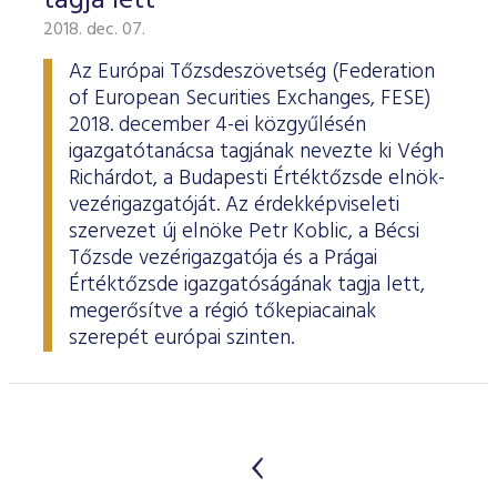
tagja lett
2018. dec. 07.
Az Európai Tőzsdeszövetség (Federation
of European Securities Exchanges, FESE)
2018. december 4-ei közgyűlésén
igazgatótanácsa tagjának nevezte ki Végh
Richárdot, a Budapesti Értéktőzsde elnök-
vezérigazgatóját. Az érdekképviseleti
szervezet új elnöke Petr Koblic, a Bécsi
Tőzsde vezérigazgatója és a Prágai
Értéktőzsde igazgatóságának tagja lett,
megerősítve a régió tőkepiacainak
szerepét európai szinten.