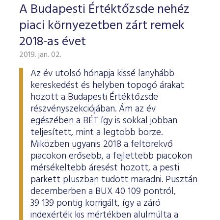
A Budapesti Értéktőzsde nehéz
piaci környezetben zárt remek
2018-as évet
2019. jan. 02.
Az év utolsó hónapja kissé lanyhább
kereskedést és helyben topogó árakat
hozott a Budapesti Értéktőzsde
részvényszekciójában. Ám az év
egészében a BÉT így is sokkal jobban
teljesített, mint a legtöbb börze.
Miközben ugyanis 2018 a feltörekvő
piacokon erősebb, a fejlettebb piacokon
mérsékeltebb áresést hozott, a pesti
parkett pluszban tudott maradni. Pusztán
decemberben a BUX 40 109 pontról,
39 139 pontig korrigált, így a záró
indexérték kis mértékben alulmúlta a