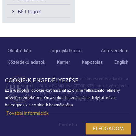
BÉT logók
Oldaltérkép
Jogi nyilatkozat
Adatvédelem
Közérdekű adatok
Karrier
Kapcsolat
English
A portálon megjelenített kereskedési adatok - a
COOKIE-K ENGEDÉLYEZÉSE
BUX, a BUMIX és a CETOP NTR index kivételével -
Ez a weboldal cookie-kat használ az online felhasználói élmény
15 perccel késleltetettek.
növelése érdekében. Ön az oldal használatának folytatásával
© 2019 Budapesti Értéktőzsde Nyrt.
beleegyezik a cookie-k használatába.
További információk
Ponte.hu
ELFOGADOM