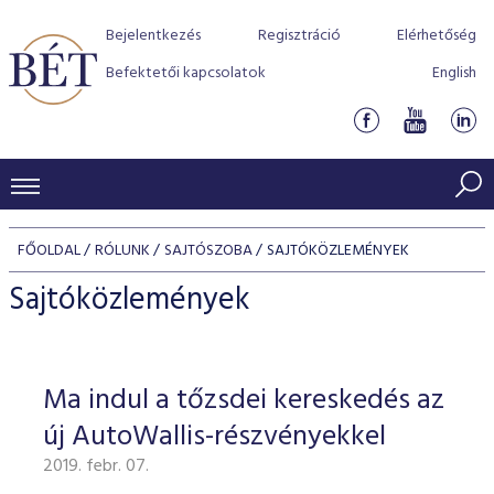
Bejelentkezés
Regisztráció
Elérhetőség
Befektetői kapcsolatok
English
KERESKEDÉSI ADATOK
FŐOLDAL
RÓLUNK
SAJTÓSZOBA
SAJTÓKÖZLEMÉNYEK
INDEXEK
BEFEKTETŐK
Sajtóközlemények
Részvényindexek
Piaci forgalom
Termékcsoportok
KIBOCSÁTÓK
Kötvényindexek
Kedvenc instrumentumok
Szabályozás
Indexek
Részvény és vállalati kötvény tőzsdei bevezetését támoga
Ma indul a tőzsdei kereskedés az
TŐZSDETAGOK
Jelzáloglevél indexek
program
Azonnali Piac
Alkalmazott díjstruktúra
BÉT szabályzatok
Részvény szekció
új AutoWallis-részvényekkel
Tőzsdetagok, üzletkötők
VENDOROK
Vállalati kötvény indexek
Származékos piac
BÉT Xtend - Részvénypiac egyszerűen
Részvények
Elszámolás
Befektetővédelem
2019. febr. 07.
Hitelpapír szekció
Útmutató a taggá váláshoz