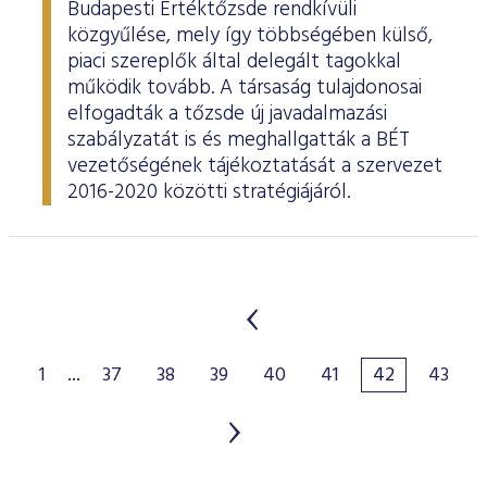
Budapesti Értéktőzsde rendkívüli
közgyűlése, mely így többségében külső,
piaci szereplők által delegált tagokkal
működik tovább. A társaság tulajdonosai
elfogadták a tőzsde új javadalmazási
szabályzatát is és meghallgatták a BÉT
vezetőségének tájékoztatását a szervezet
2016-2020 közötti stratégiájáról.
1
...
37
38
39
40
41
42
43