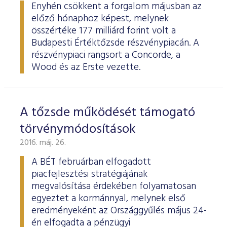
Határidős részvény és index
Árupiac
BÉT Xbond - Kötvénypiac növekedés támogatásához
Adatszolgáltatás
Befektetési jegyek
Enyhén csökkent a forgalom májusban az
RÓLUNK
Kereskedés
Közzététel
Származékos szekció
előző hónaphoz képest, melynek
A tőzsdetagság általános szabályai
Tőzsdetagok elemzései
Határidős deviza
Gabona átlagárak
BÉTa piac
BÉT Mentor - Középvállalati szolgáltatások
Vendor tudástár
ETF-ek
Kereskedési naptár - 2026
Elemzések
Kiemelt információkat tartalmazó dokumentumok (KID)
A Budapesti Értéktőzsdéről
Áru szekció
összértéke 177 milliárd forint volt a
BÉT ESG
Tőzsdei kereskedő cégek listája
A tőzsdetagság és kereskedési jog megszerzése
Budapesti Értéktőzsde részvénypiacán. A
Terméklista
Vendorok listája
Opciós deviza
Határidős gabona
Részvények
BÉT50 - Akikre büszkék lehetünk
Vendor irányelvek
Lezárult GINOP/ KMR programok
Kincstárjegyek
Kereskedési idő
Árjegyzés
A BÉT története
BÉT Campus
BÉTa Piac
részvénypiaci rangsort a Concorde, a
Fenntarthatósági Jelentés
ZÖLD TERMÉKEK
Tőzsdetagok forgalma
A tőzsdetagság elbírálásával kapcsolatos eljárás
Termékkereső
Kibocsátók listája
Befektetőknek, végfelhasználóknak
Opciós részvény és index
Opciós gabona
ETF-ek
BÉT50 Klub - Inspiráló vállalatok közössége
Információszolgáltatási szerződés
Államkötvények
Wood és az Erste vezette.
Bét közlemények
Volatilitási paraméterek
Sajtószoba
BÉT Stratégia
Videótár
BÉT ESG
Tőzsdetagok által fizetendő díjak
Tájékoztató
Üzletkötők bejegyzése
Certifikát kereső
Elemzések BÉT kibocsátókról
Referencia adatok
Azonnali üzletek a gabona termékcsoportban
Vállalatfejlesztési képzés
Információszolgáltatási díjak
Jelzáloglevelek
Karrier, állásajánlatok
Sajtóközlemények
BÉT Legek
BÉT e-Akadémia
Felelős társaságirányítás
Fenntarthatósági Jelentéstételi Útmutató
Tagsággal kapcsolatos díjak
Technikai információk
Zöld keretrendszerekről általában
Származékos piaci termékkereső
Kibocsátói hírek
Adatszolgáltatás - GYIK
BÉT Xmatch - Feltörekvő vállalatok és befektetők klubja
Technikai tudnivalók
Vállalati kötvények
A tőzsde működését támogató
Csodalámpa Alapítvány együttműködés
Szakmai cikkek és tanulmányok
Tőzsdelátogatás
Felelős Társaságirányítási Jelentés feltöltése
Monitoring jelentés
ESG archívum
Terméklista, zöld termékek
Tranzakciós díjak
MIFID II
törvénymódosítások
Adatletöltés
Új kibocsátások
Adatszolgáltatás - kapcsolat
Certifikátok
Információs központ
Szakmai fórumok, előadások
Kochmeister-díj
Monitoring jelentés
ESG a BÉT kibocsátói körében
Zöld virtuális platform
2016. máj. 26.
T7 Kereskedési rendszer
A Budapesti Árutőzsde historikus adatai
Ajánlások kibocsátóknak
MiFID II. megfelelés
Zöld termékek
Közérdekű adatok
Sajtókapcsolat
BÉT Részvényfutam - Tőzsdejáték
ESG, ahogy a BÉT szakértői látják (videók, szakmai
A BÉT februárban elfogadott
Xetra T7 SIMU Calendar
anyagok, prezentációk)
Árjegyzés
Vállalati tudástár
Családbarát munkahely
piacfejlesztési stratégiájának
Imázs fotók
Partnerek képzései
megvalósítása érdekében folyamatosan
ESG Konzultáció 2020
MiFID II ADATOK
Hitelpapír bevezetés
BÉT logók
egyeztet a kormánnyal, melynek első
ESG Kibocsátói Fórum - 2021. március 31.
eredményeként az Országgyűlés május 24-
én elfogadta a pénzügyi