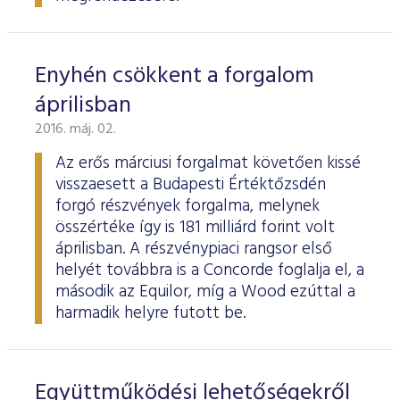
Enyhén csökkent a forgalom
áprilisban
2016. máj. 02.
Az erős márciusi forgalmat követően kissé
visszaesett a Budapesti Értéktőzsdén
forgó részvények forgalma, melynek
összértéke így is 181 milliárd forint volt
áprilisban. A részvénypiaci rangsor első
helyét továbbra is a Concorde foglalja el, a
második az Equilor, míg a Wood ezúttal a
harmadik helyre futott be.
Együttműködési lehetőségekről