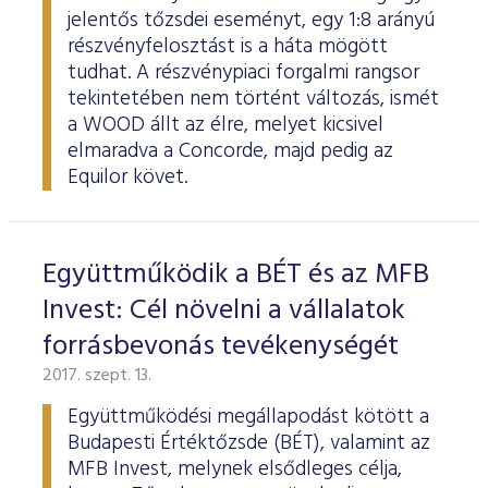
jelentős tőzsdei eseményt, egy 1:8 arányú
részvényfelosztást is a háta mögött
tudhat. A részvénypiaci forgalmi rangsor
tekintetében nem történt változás, ismét
a WOOD állt az élre, melyet kicsivel
elmaradva a Concorde, majd pedig az
Equilor követ.
Együttműködik a BÉT és az MFB
Invest: Cél növelni a vállalatok
forrásbevonás tevékenységét
2017. szept. 13.
Együttműködési megállapodást kötött a
Budapesti Értéktőzsde (BÉT), valamint az
MFB Invest, melynek elsődleges célja,