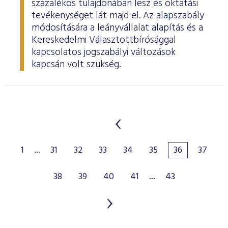
százalékos tulajdonában lesz és oktatási
tevékenységet lát majd el. Az alapszabály
módosítására a leányvállalat alapítás és a
Kereskedelmi Választottbírósággal
kapcsolatos jogszabályi változások
kapcsán volt szükség.
1
...
31
32
33
34
35
36
37
38
39
40
41
...
43