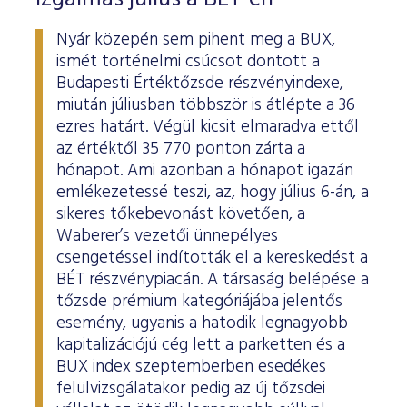
Nyár közepén sem pihent meg a BUX,
ismét történelmi csúcsot döntött a
Budapesti Értéktőzsde részvényindexe,
miután júliusban többször is átlépte a 36
ezres határt. Végül kicsit elmaradva ettől
az értéktől 35 770 ponton zárta a
hónapot. Ami azonban a hónapot igazán
emlékezetessé teszi, az, hogy július 6-án, a
sikeres tőkebevonást követően, a
Waberer’s vezetői ünnepélyes
csengetéssel indították el a kereskedést a
BÉT részvénypiacán. A társaság belépése a
tőzsde prémium kategóriájába jelentős
esemény, ugyanis a hatodik legnagyobb
kapitalizációjú cég lett a parketten és a
BUX index szeptemberben esedékes
felülvizsgálatakor pedig az új tőzsdei