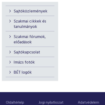
Sajtóközlemények
Szakmai cikkek és
tanulmányok
Szakmai fórumok,
előadások
Sajtókapcsolat
Imázs fotók
BÉT logók
Oldaltérkép
Jogi nyilatkozat
Adatvédelem