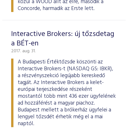
közül a WOOD állt az élre, második a
Concorde, harmadik az Erste lett.
Interactive Brokers: új tőzsdetag
a BÉT-en
2017. aug. 31.
A Budapesti Értéktőzsde köszönti az
Interactive Brokers-t (NASDAQ GS: IBKR),
a részvényszekció legújabb kereskedő
tagját. Az Interactive Brokers a kelet-
európai terjeszkedése részeként
mostantól több mint 436 ezer ügyfelének
ad hozzáférést a magyar piachoz.
Budapest mellett a brókerház ügyfelei a
lengyel tőzsdét érhetik még el a mai
naptól.