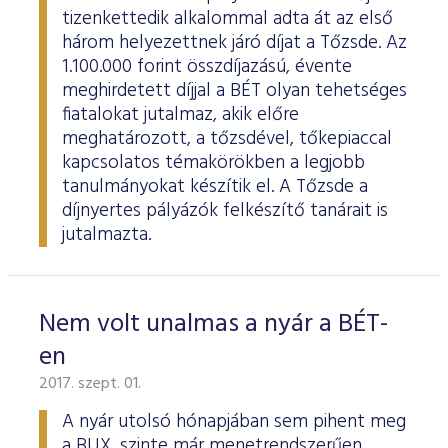
tizenkettedik alkalommal adta át az első
három helyezettnek járó díjat a Tőzsde. Az
1.100.000 forint összdíjazású, évente
meghirdetett díjjal a BÉT olyan tehetséges
fiatalokat jutalmaz, akik előre
meghatározott, a tőzsdével, tőkepiaccal
kapcsolatos témakörökben a legjobb
tanulmányokat készítik el. A Tőzsde a
díjnyertes pályázók felkészítő tanárait is
jutalmazta.
Nem volt unalmas a nyár a BÉT-
en
2017. szept. 01.
A nyár utolsó hónapjában sem pihent meg
a BUX, szinte már menetrendszerűen