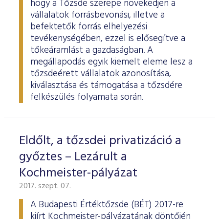
hogy a Tőzsde szerepe növekedjen a
vállalatok forrásbevonási, illetve a
befektetők forrás elhelyezési
tevékenységében, ezzel is elősegítve a
tőkeáramlást a gazdaságban. A
megállapodás egyik kiemelt eleme lesz a
tőzsdeérett vállalatok azonosítása,
kiválasztása és támogatása a tőzsdére
felkészülés folyamata során.
Eldőlt, a tőzsdei privatizáció a
győztes – Lezárult a
Kochmeister-pályázat
2017. szept. 07.
A Budapesti Értéktőzsde (BÉT) 2017-re
kiírt Kochmeister-pályázatának döntőjén