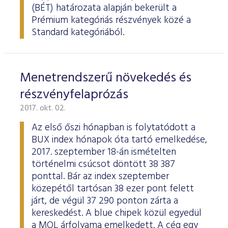
ESG Útmutató
(BÉT) határozata alapján bekerült a
Prémium kategóriás részvények közé a
Standard kategóriából.
Menetrendszerű növekedés és
részvényfelaprózás
2017. okt. 02.
Az első őszi hónapban is folytatódott a
BUX index hónapok óta tartó emelkedése,
2017. szeptember 18-án ismételten
történelmi csúcsot döntött 38 387
ponttal. Bár az index szeptember
közepétől tartósan 38 ezer pont felett
járt, de végül 37 290 ponton zárta a
kereskedést. A blue chipek közül egyedül
a MOL árfolyama emelkedett. A cég egy