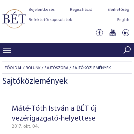
Bejelentkezés
Regisztráció
Elérhetőség
Befektetői kapcsolatok
English
KERESKEDÉSI ADATOK
FŐOLDAL
RÓLUNK
SAJTÓSZOBA
SAJTÓKÖZLEMÉNYEK
INDEXEK
BEFEKTETŐK
Sajtóközlemények
Részvényindexek
Piaci forgalom
Termékcsoportok
KIBOCSÁTÓK
Kötvényindexek
Kedvenc instrumentumok
Szabályozás
Indexek
Részvény és vállalati kötvény tőzsdei bevezetését támoga
Máté-Tóth István a BÉT új
TŐZSDETAGOK
Jelzáloglevél indexek
program
Azonnali Piac
Alkalmazott díjstruktúra
BÉT szabályzatok
Részvény szekció
vezérigazgató-helyettese
Tőzsdetagok, üzletkötők
VENDOROK
Vállalati kötvény indexek
Származékos piac
BÉT Xtend - Részvénypiac egyszerűen
Részvények
Elszámolás
Befektetővédelem
2017. okt. 04.
Hitelpapír szekció
Útmutató a taggá váláshoz