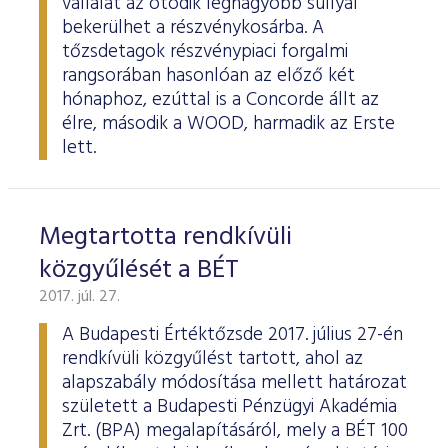
vállalat az ötödik legnagyobb súllyal
bekerülhet a részvénykosárba. A
tőzsdetagok részvénypiaci forgalmi
rangsorában hasonlóan az előző két
hónaphoz, ezúttal is a Concorde állt az
élre, második a WOOD, harmadik az Erste
lett.
Megtartotta rendkívüli
közgyűlését a BÉT
2017. júl. 27.
A Budapesti Értéktőzsde 2017. július 27-én
rendkívüli közgyűlést tartott, ahol az
alapszabály módosítása mellett határozat
született a Budapesti Pénzügyi Akadémia
Zrt. (BPA) megalapításáról, mely a BÉT 100