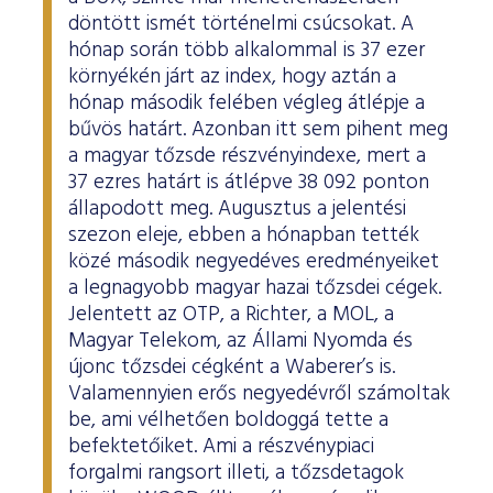
döntött ismét történelmi csúcsokat. A
hónap során több alkalommal is 37 ezer
környékén járt az index, hogy aztán a
hónap második felében végleg átlépje a
bűvös határt. Azonban itt sem pihent meg
a magyar tőzsde részvényindexe, mert a
37 ezres határt is átlépve 38 092 ponton
állapodott meg. Augusztus a jelentési
szezon eleje, ebben a hónapban tették
közé második negyedéves eredményeiket
a legnagyobb magyar hazai tőzsdei cégek.
Jelentett az OTP, a Richter, a MOL, a
Magyar Telekom, az Állami Nyomda és
újonc tőzsdei cégként a Waberer’s is.
Valamennyien erős negyedévről számoltak
be, ami vélhetően boldoggá tette a
befektetőiket. Ami a részvénypiaci
forgalmi rangsort illeti, a tőzsdetagok