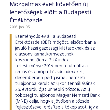
Mozgalmas évet követően új
lehetőségek előtt a Budapesti
Értéktőzsde
2016. jan. 05.
Eseménydús év áll a Budapesti
Értéktőzsde (BÉT) mögött: elsősorban a
javuló hazai gazdasági kilátásoknak és az
alacsony kamatkörnyezetnek
köszönhetően a BUX index
teljesítménye 2015-ben felülmúlta a
régiós és európai tőzsdeindexeket,
decemberben pedig ismét nemzeti
tulajdonba került az újkori fennállásának
25. évfordulóját ünneplő tőzsde. Az új
többségi tulajdonos Magyar Nemzeti Bank
(MNB) célja, hogy a jövőben a tőzsde
fejlesztésével erősítse a tőkepiacot, így a