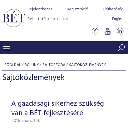
Bejelentkezés
Regisztráció
Elérhetőség
Befektetői kapcsolatok
English
KERESKEDÉSI ADATOK
FŐOLDAL
RÓLUNK
SAJTÓSZOBA
SAJTÓKÖZLEMÉNYEK
INDEXEK
BEFEKTETŐK
Sajtóközlemények
Részvényindexek
Piaci forgalom
Termékcsoportok
KIBOCSÁTÓK
Kötvényindexek
Kedvenc instrumentumok
Szabályozás
Indexek
Részvény és vállalati kötvény tőzsdei bevezetését támoga
A gazdasági sikerhez szükség
TŐZSDETAGOK
Jelzáloglevél indexek
program
Azonnali Piac
Alkalmazott díjstruktúra
BÉT szabályzatok
Részvény szekció
van a BÉT fejlesztésére
Tőzsdetagok, üzletkötők
VENDOROK
Vállalati kötvény indexek
Származékos piac
BÉT Xtend - Részvénypiac egyszerűen
Részvények
Elszámolás
Befektetővédelem
2016. márc. 09.
Hitelpapír szekció
Útmutató a taggá váláshoz