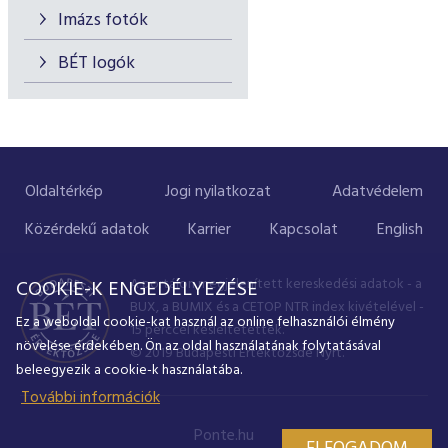
Imázs fotók
BÉT logók
Oldaltérkép
Jogi nyilatkozat
Adatvédelem
Közérdekű adatok
Karrier
Kapcsolat
English
A portálon megjelenített kereskedési adatok - a
COOKIE-K ENGEDÉLYEZÉSE
BUX, a BUMIX és a CETOP NTR index kivételével -
Ez a weboldal cookie-kat használ az online felhasználói élmény
15 perccel késleltetettek.
növelése érdekében. Ön az oldal használatának folytatásával
© 2019 Budapesti Értéktőzsde Nyrt.
beleegyezik a cookie-k használatába.
További információk
Ponte.hu