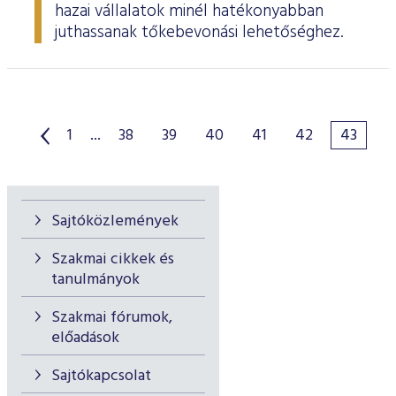
hazai vállalatok minél hatékonyabban
juthassanak tőkebevonási lehetőséghez.
1
...
38
39
40
41
42
43
Sajtóközlemények
Szakmai cikkek és
tanulmányok
Szakmai fórumok,
előadások
Sajtókapcsolat