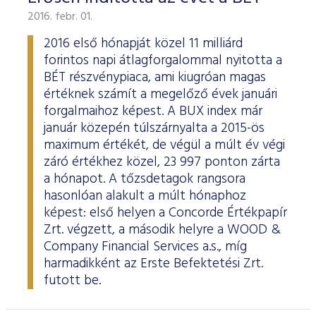
2016. febr. 01.
2016 első hónapját közel 11 milliárd
forintos napi átlagforgalommal nyitotta a
BÉT részvénypiaca, ami kiugróan magas
értéknek számít a megelőző évek januári
forgalmaihoz képest. A BUX index már
január közepén túlszárnyalta a 2015-ös
maximum értékét, de végül a múlt év végi
záró értékhez közel, 23 997 ponton zárta
a hónapot. A tőzsdetagok rangsora
hasonlóan alakult a múlt hónaphoz
képest: első helyen a Concorde Értékpapír
Zrt. végzett, a második helyre a WOOD &
Company Financial Services a.s., míg
harmadikként az Erste Befektetési Zrt.
futott be.