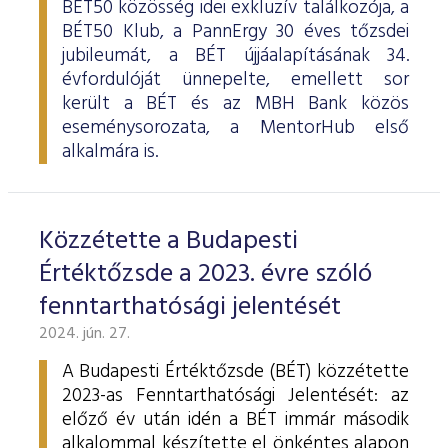
BÉT50 közösség idei exkluzív találkozója, a
BÉT50 Klub, a PannErgy 30 éves tőzsdei
jubileumát, a BÉT újjáalapításának 34.
évfordulóját ünnepelte, emellett sor
került a BÉT és az MBH Bank közös
eseménysorozata, a MentorHub első
alkalmára is.
Közzétette a Budapesti
Értéktőzsde a 2023. évre szóló
fenntarthatósági jelentését
2024. jún. 27.
A Budapesti Értéktőzsde (BÉT) közzétette
2023-as Fenntarthatósági Jelentését: az
előző év után idén a BÉT immár második
alkalommal készítette el önkéntes alapon