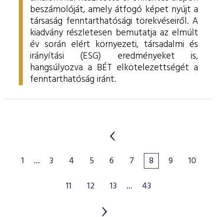
beszámolóját, amely átfogó képet nyújt a
társaság fenntarthatósági törekvéseiről. A
kiadvány részletesen bemutatja az elmúlt
év során elért környezeti, társadalmi és
irányítási (ESG) eredményeket is,
hangsúlyozva a BÉT elkötelezettségét a
fenntarthatóság iránt.
1
...
3
4
5
6
7
8
9
10
11
12
13
...
43