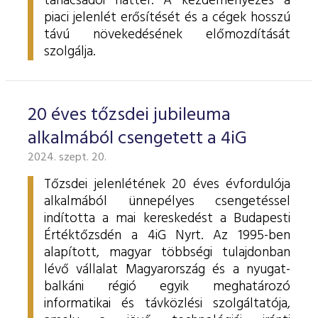
tanácsadói háttér. A kezdeményezés a
piaci jelenlét erősítését és a cégek hosszú
távú növekedésének előmozdítását
szolgálja.
20 éves tőzsdei jubileuma
alkalmából csengetett a 4iG
2024. szept. 20.
Tőzsdei jelenlétének 20 éves évfordulója
alkalmából ünnepélyes csengetéssel
indította a mai kereskedést a Budapesti
Értéktőzsdén a 4iG Nyrt. Az 1995-ben
alapított, magyar többségi tulajdonban
lévő vállalat Magyarország és a nyugat-
balkáni régió egyik meghatározó
informatikai és távközlési szolgáltatója,