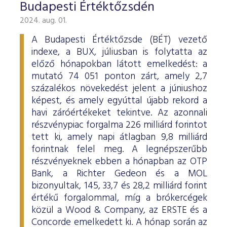
Budapesti Értéktőzsdén
2024. aug. 01.
A Budapesti Értéktőzsde (BÉT) vezető
indexe, a BUX, júliusban is folytatta az
előző hónapokban látott emelkedést: a
mutató 74 051 ponton zárt, amely 2,7
százalékos növekedést jelent a júniushoz
képest, és amely egyúttal újabb rekord a
havi záróértékeket tekintve. Az azonnali
részvénypiac forgalma 226 milliárd forintot
tett ki, amely napi átlagban 9,8 milliárd
forintnak felel meg. A legnépszerűbb
részvényeknek ebben a hónapban az OTP
Bank, a Richter Gedeon és a MOL
bizonyultak, 145, 33,7 és 28,2 milliárd forint
értékű forgalommal, míg a brókercégek
közül a Wood & Company, az ERSTE és a
Concorde emelkedett ki. A hónap során az