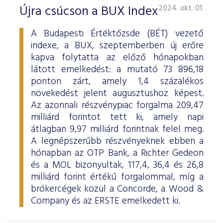
ESG Útmutató
Újra csúcson a BUX Index
2024. okt. 01.
A Budapesti Értéktőzsde (BÉT) vezető
indexe, a BUX, szeptemberben új erőre
kapva folytatta az előző hónapokban
látott emelkedést: a mutató 73 896,18
ponton zárt, amely 1,4 százalékos
növekedést jelent augusztushoz képest.
Az azonnali részvénypiac forgalma 209,47
milliárd forintot tett ki, amely napi
átlagban 9,97 milliárd forintnak felel meg.
A legnépszerűbb részvényeknek ebben a
hónapban az OTP Bank, a Richter Gedeon
és a MOL bizonyultak, 117,4, 36,4 és 26,8
milliárd forint értékű forgalommal, míg a
brókercégek közül a Concorde, a Wood &
Company és az ERSTE emelkedett ki.