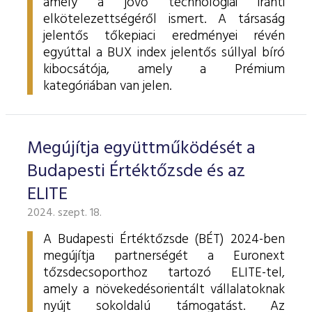
amely a jövő technológiái iránti
elkötelezettségéről ismert. A társaság
jelentős tőkepiaci eredményei révén
egyúttal a BUX index jelentős súllyal bíró
kibocsátója, amely a Prémium
kategóriában van jelen.
Megújítja együttműködését a
Budapesti Értéktőzsde és az
ELITE
2024. szept. 18.
A Budapesti Értéktőzsde (BÉT) 2024-ben
megújítja partnerségét a Euronext
tőzsdecsoporthoz tartozó ELITE-tel,
amely a növekedésorientált vállalatoknak
nyújt sokoldalú támogatást. Az