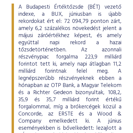
A Budapesti Értéktőzsde (BÉT) vezető
indexe, a BUX, júniusban is újabb
rekordokat ért el: 72 094,79 ponton zárt,
amely 6,2 százalékos növekedést jelent a
májusi záróértékhez képest, és amely
egyúttal napi rekord a hazai
tőzsdetörténetben. Az azonnali
részvénypiac forgalma 223,9 milliárd
forintot tett ki, amely napi átlagban 11,2
milliárd forintnak felel meg. A
legnépszerűbb részvényeknek ebben a
hónapban az OTP Bank, a Magyar Telekom
és a Richter Gedeon bizonyultak, 108,2,
35,9 és 35,7 milliárd forint értékű
forgalommal, míg a brókercégek közül a
Concorde, az ERSTE és a Wood &
Company emelkedett ki. A június
eseményekben is bővelkedett: lezajlott a