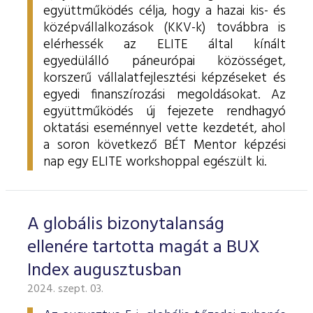
együttműködés célja, hogy a hazai kis- és
középvállalkozások (KKV-k) továbbra is
elérhessék az ELITE által kínált
egyedülálló páneurópai közösséget,
korszerű vállalatfejlesztési képzéseket és
egyedi finanszírozási megoldásokat. Az
együttműködés új fejezete rendhagyó
oktatási eseménnyel vette kezdetét, ahol
a soron következő BÉT Mentor képzési
nap egy ELITE workshoppal egészült ki.
A globális bizonytalanság
ellenére tartotta magát a BUX
Index augusztusban
2024. szept. 03.