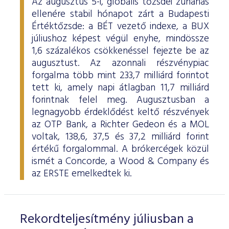
Az augusztus 5-i, globális tőzsdei zuhanás
ellenére stabil hónapot zárt a Budapesti
Értéktőzsde: a BÉT vezető indexe, a BUX
júliushoz képest végül enyhe, mindössze
1,6 százalékos csökkenéssel fejezte be az
augusztust. Az azonnali részvénypiac
forgalma több mint 233,7 milliárd forintot
tett ki, amely napi átlagban 11,7 milliárd
forintnak felel meg. Augusztusban a
legnagyobb érdeklődést keltő részvények
az OTP Bank, a Richter Gedeon és a MOL
voltak, 138,6, 37,5 és 37,2 milliárd forint
értékű forgalommal. A brókercégek közül
ismét a Concorde, a Wood & Company és
az ERSTE emelkedtek ki.
Rekordteljesítmény júliusban a