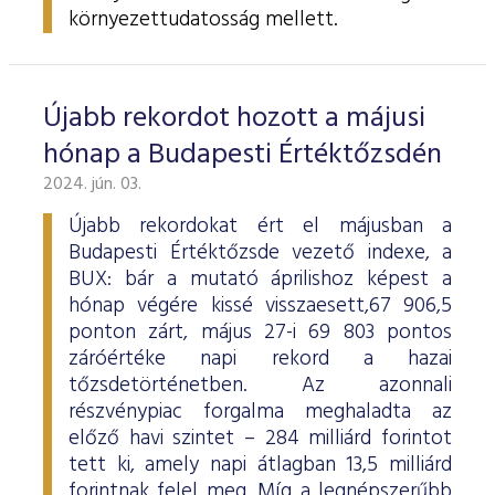
környezettudatosság mellett.
Újabb rekordot hozott a májusi
hónap a Budapesti Értéktőzsdén
2024. jún. 03.
Újabb rekordokat ért el májusban a
Budapesti Értéktőzsde vezető indexe, a
BUX: bár a mutató áprilishoz képest a
hónap végére kissé visszaesett,67 906,5
ponton zárt, május 27-i 69 803 pontos
záróértéke napi rekord a hazai
tőzsdetörténetben. Az azonnali
részvénypiac forgalma meghaladta az
előző havi szintet – 284 milliárd forintot
tett ki, amely napi átlagban 13,5 milliárd
forintnak felel meg. Míg a legnépszerűbb