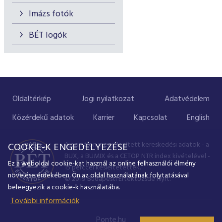
Imázs fotók
BÉT logók
Oldaltérkép
Jogi nyilatkozat
Adatvédelem
Közérdekű adatok
Karrier
Kapcsolat
English
A portálon megjelenített kereskedési adatok - a
COOKIE-K ENGEDÉLYEZÉSE
BUX, a BUMIX és a CETOP NTR index kivételével -
Ez a weboldal cookie-kat használ az online felhasználói élmény
15 perccel késleltetettek.
növelése érdekében. Ön az oldal használatának folytatásával
© 2019 Budapesti Értéktőzsde Nyrt.
beleegyezik a cookie-k használatába.
További információk
Ponte.hu