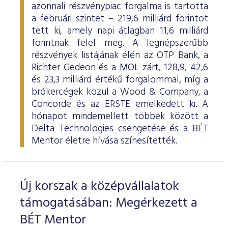
azonnali részvénypiac forgalma is tartotta
a februári szintet – 219,6 milliárd forintot
tett ki, amely napi átlagban 11,6 milliárd
forintnak felel meg. A legnépszerűbb
részvények listájának élén az OTP Bank, a
Richter Gedeon és a MOL zárt, 128,9, 42,6
és 23,3 milliárd értékű forgalommal, míg a
brókercégek közül a Wood & Company, a
Concorde és az ERSTE emelkedett ki. A
hónapot mindemellett többek között a
Delta Technologies csengetése és a BÉT
Mentor életre hívása színesítették.
Új korszak a középvállalatok
támogatásában: Megérkezett a
BÉT Mentor