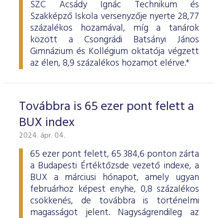
SZC Acsády Ignác Technikum és
Szakképző Iskola versenyzője nyerte 28,77
százalékos hozamával, míg a tanárok
között a Csongrádi Batsányi János
Gimnázium és Kollégium oktatója végzett
az élen, 8,9 százalékos hozamot elérve.*
Továbbra is 65 ezer pont felett a
BUX index
2024. ápr. 04.
65 ezer pont felett, 65 384,6 ponton zárta
a Budapesti Értéktőzsde vezető indexe, a
BUX a márciusi hónapot, amely ugyan
februárhoz képest enyhe, 0,8 százalékos
csökkenés, de továbbra is történelmi
magasságot jelent. Nagyságrendileg az