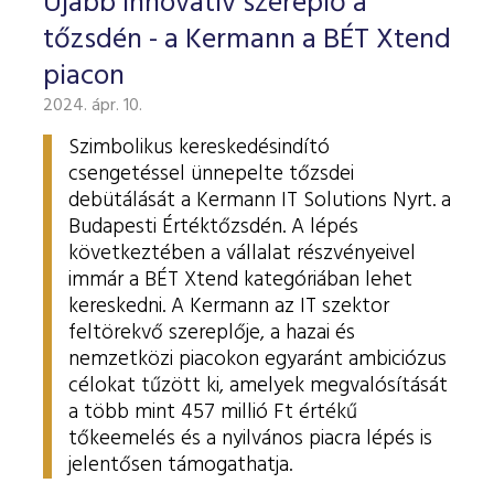
Újabb innovatív szereplő a
tőzsdén - a Kermann a BÉT Xtend
piacon
2024. ápr. 10.
Szimbolikus kereskedésindító
csengetéssel ünnepelte tőzsdei
debütálását a Kermann IT Solutions Nyrt. a
Budapesti Értéktőzsdén. A lépés
következtében a vállalat részvényeivel
immár a BÉT Xtend kategóriában lehet
kereskedni. A Kermann az IT szektor
feltörekvő szereplője, a hazai és
nemzetközi piacokon egyaránt ambiciózus
célokat tűzött ki, amelyek megvalósítását
a több mint 457 millió Ft értékű
tőkeemelés és a nyilvános piacra lépés is
jelentősen támogathatja.