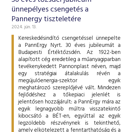
ESG Útmutató
ünnepélyes csengetés a
Pannergy tiszteletére
2024. jún. 13.
Kereskedésindító csengetéssel ünnepelte
a PannErgy Nyrt. 30 éves jubileumát a
Budapesti Értéktőzsdén. Az 1922-ben
alapított cég eredetileg a műanyagiparban
tevékenykedett Pannonplast néven, majd
egy stratégiai átalakulás révén a
megújulóenergia-szektor egyik
meghatározó szereplőjévé vált. Mindezen
fejlődéshez a tőkepiaci jelenlét is
jelentősen hozzájárult: a PannErgy mára az
egyik legnagyobb múltra visszatekintő
kibocsátó a BÉT-en, egyúttal az egyik
legzöldebb részvénynek is tekinthető,
amely elkötelezett a fenntarthatóság és a