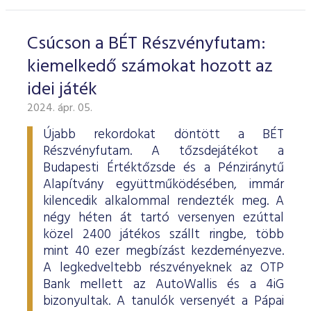
Csúcson a BÉT Részvényfutam:
kiemelkedő számokat hozott az
idei játék
2024. ápr. 05.
Újabb rekordokat döntött a BÉT
Részvényfutam. A tőzsdejátékot a
Budapesti Értéktőzsde és a Pénziránytű
Alapítvány együttműködésében, immár
kilencedik alkalommal rendezték meg. A
négy héten át tartó versenyen ezúttal
közel 2400 játékos szállt ringbe, több
mint 40 ezer megbízást kezdeményezve.
A legkedveltebb részvényeknek az OTP
Bank mellett az AutoWallis és a 4iG
bizonyultak. A tanulók versenyét a Pápai