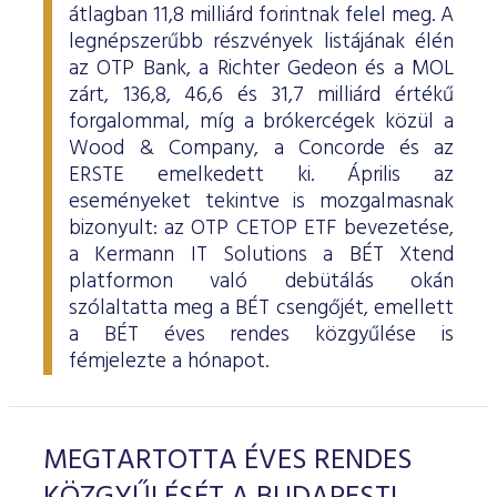
átlagban 11,8 milliárd forintnak felel meg. A
legnépszerűbb részvények listájának élén
az OTP Bank, a Richter Gedeon és a MOL
zárt, 136,8, 46,6 és 31,7 milliárd értékű
forgalommal, míg a brókercégek közül a
Wood & Company, a Concorde és az
ERSTE emelkedett ki. Április az
eseményeket tekintve is mozgalmasnak
bizonyult: az OTP CETOP ETF bevezetése,
a Kermann IT Solutions a BÉT Xtend
platformon való debütálás okán
szólaltatta meg a BÉT csengőjét, emellett
a BÉT éves rendes közgyűlése is
fémjelezte a hónapot.
MEGTARTOTTA ÉVES RENDES