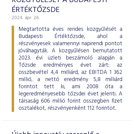
KÖZGYŰLÉSÉT A BUDAPESTI
ÉRTÉKTŐZSDE
2024. ápr. 26.
Megtartotta éves rendes közgyűlését a
Budapesti Értéktőzsde, ahol a
részvényesek valamennyi napirendi pontot
jóváhagyták. A közgyűlésen bemutatott
2023. évi üzleti beszámoló alapján a
Tőzsde eredményes évet zárt: az
összbevétel 4,4 milliárd, az EBITDA 1 362
millió, a nettó eredmény 5,8 milliárd
forintot tett ki, ami 2008 óta a
legeredményesebb tőzsdei évet jelenti. A
társaság 606 millió forint összegben fizet
osztalékot, részvényenként 112 forintot.