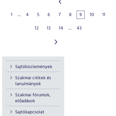
1
...
4
5
6
7
8
9
10
11
12
13
14
...
43
Sajtóközlemények
Szakmai cikkek és
tanulmányok
Szakmai fórumok,
előadások
Sajtókapcsolat