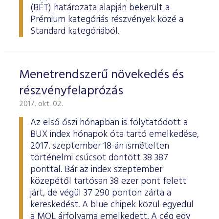
ESG Útmutató
(BÉT) határozata alapján bekerült a
Prémium kategóriás részvények közé a
Standard kategóriából.
Menetrendszerű növekedés és
részvényfelaprózás
2017. okt. 02.
Az első őszi hónapban is folytatódott a
BUX index hónapok óta tartó emelkedése,
2017. szeptember 18-án ismételten
történelmi csúcsot döntött 38 387
ponttal. Bár az index szeptember
közepétől tartósan 38 ezer pont felett
járt, de végül 37 290 ponton zárta a
kereskedést. A blue chipek közül egyedül
a MOL árfolyama emelkedett. A cég egy