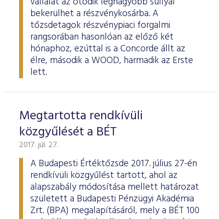
vállalat az ötödik legnagyobb súllyal
bekerülhet a részvénykosárba. A
tőzsdetagok részvénypiaci forgalmi
rangsorában hasonlóan az előző két
hónaphoz, ezúttal is a Concorde állt az
élre, második a WOOD, harmadik az Erste
lett.
Megtartotta rendkívüli
közgyűlését a BÉT
2017. júl. 27.
A Budapesti Értéktőzsde 2017. július 27-én
rendkívüli közgyűlést tartott, ahol az
alapszabály módosítása mellett határozat
született a Budapesti Pénzügyi Akadémia
Zrt. (BPA) megalapításáról, mely a BÉT 100