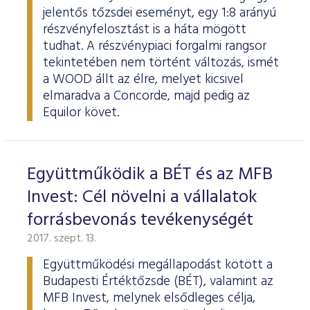
jelentős tőzsdei eseményt, egy 1:8 arányú
részvényfelosztást is a háta mögött
tudhat. A részvénypiaci forgalmi rangsor
tekintetében nem történt változás, ismét
a WOOD állt az élre, melyet kicsivel
elmaradva a Concorde, majd pedig az
Equilor követ.
Együttműködik a BÉT és az MFB
Invest: Cél növelni a vállalatok
forrásbevonás tevékenységét
2017. szept. 13.
Együttműködési megállapodást kötött a
Budapesti Értéktőzsde (BÉT), valamint az
MFB Invest, melynek elsődleges célja,