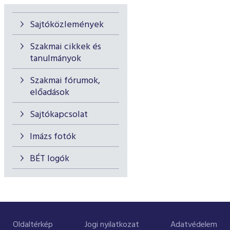
Sajtóközlemények
Szakmai cikkek és
tanulmányok
Szakmai fórumok,
előadások
Sajtókapcsolat
Imázs fotók
BÉT logók
Oldaltérkép
Jogi nyilatkozat
Adatvédelem