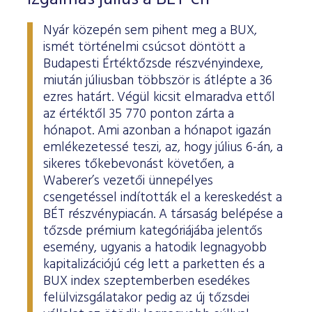
Nyár közepén sem pihent meg a BUX,
ismét történelmi csúcsot döntött a
Budapesti Értéktőzsde részvényindexe,
miután júliusban többször is átlépte a 36
ezres határt. Végül kicsit elmaradva ettől
az értéktől 35 770 ponton zárta a
hónapot. Ami azonban a hónapot igazán
emlékezetessé teszi, az, hogy július 6-án, a
sikeres tőkebevonást követően, a
Waberer’s vezetői ünnepélyes
csengetéssel indították el a kereskedést a
BÉT részvénypiacán. A társaság belépése a
tőzsde prémium kategóriájába jelentős
esemény, ugyanis a hatodik legnagyobb
kapitalizációjú cég lett a parketten és a
BUX index szeptemberben esedékes
felülvizsgálatakor pedig az új tőzsdei