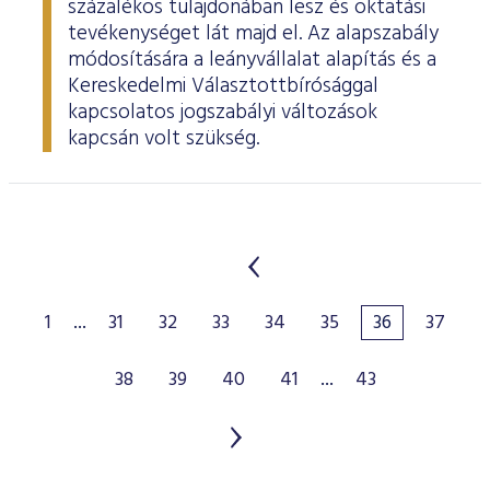
százalékos tulajdonában lesz és oktatási
tevékenységet lát majd el. Az alapszabály
módosítására a leányvállalat alapítás és a
Kereskedelmi Választottbírósággal
kapcsolatos jogszabályi változások
kapcsán volt szükség.
1
...
31
32
33
34
35
36
37
38
39
40
41
...
43