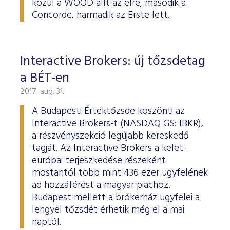
közül a WOOD állt az élre, második a
Concorde, harmadik az Erste lett.
Interactive Brokers: új tőzsdetag
a BÉT-en
2017. aug. 31.
A Budapesti Értéktőzsde köszönti az
Interactive Brokers-t (NASDAQ GS: IBKR),
a részvényszekció legújabb kereskedő
tagját. Az Interactive Brokers a kelet-
európai terjeszkedése részeként
mostantól több mint 436 ezer ügyfelének
ad hozzáférést a magyar piachoz.
Budapest mellett a brókerház ügyfelei a
lengyel tőzsdét érhetik még el a mai
naptól.