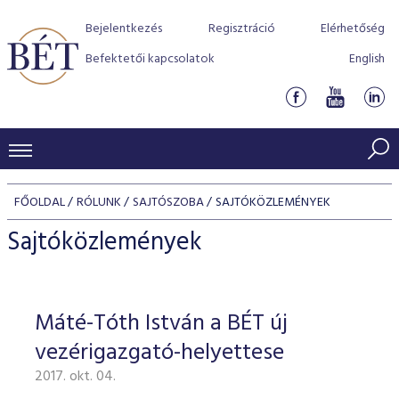
Bejelentkezés
Regisztráció
Elérhetőség
Befektetői kapcsolatok
English
KERESKEDÉSI ADATOK
FŐOLDAL
RÓLUNK
SAJTÓSZOBA
SAJTÓKÖZLEMÉNYEK
INDEXEK
BEFEKTETŐK
Sajtóközlemények
Részvényindexek
Piaci forgalom
Termékcsoportok
KIBOCSÁTÓK
Kötvényindexek
Kedvenc instrumentumok
Szabályozás
Indexek
Részvény és vállalati kötvény tőzsdei bevezetését támoga
Máté-Tóth István a BÉT új
TŐZSDETAGOK
Jelzáloglevél indexek
program
Azonnali Piac
Alkalmazott díjstruktúra
BÉT szabályzatok
Részvény szekció
vezérigazgató-helyettese
Tőzsdetagok, üzletkötők
VENDOROK
Vállalati kötvény indexek
Származékos piac
BÉT Xtend - Részvénypiac egyszerűen
Részvények
Elszámolás
Befektetővédelem
2017. okt. 04.
Hitelpapír szekció
Útmutató a taggá váláshoz