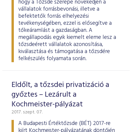
hogy a Tőzsde szerepe növekedjen a
vállalatok forrásbevonási, illetve a
befektetők forrás elhelyezési
tevékenységében, ezzel is elősegítve a
tőkeáramlást a gazdaságban. A
megállapodás egyik kiemelt eleme lesz a
tőzsdeérett vállalatok azonosítása,
kiválasztása és támogatása a tőzsdére
felkészülés folyamata során.
Eldőlt, a tőzsdei privatizáció a
győztes – Lezárult a
Kochmeister-pályázat
2017. szept. 07.
A Budapesti Értéktőzsde (BÉT) 2017-re
kiírt Kochmeister-pályázatának döntőjén