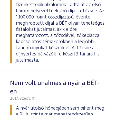
tizenkettedik alkalommal adta át az első
három helyezettnek járó díjat a Tőzsde. Az
1.100.000 forint összdíjazású, évente
meghirdetett díjjal a BÉT olyan tehetséges
fiatalokat jutalmaz, akik előre
meghatározott, a tőzsdével, tőkepiaccal
kapcsolatos témakörökben a legjobb
tanulmányokat készítik el. A Tőzsde a
díjnyertes pályázók felkészítő tanárait is
jutalmazta.
Nem volt unalmas a nyár a BÉT-
en
2017. szept. 01.
A nyár utolsó hónapjában sem pihent meg
a BUX, szinte már menetrendszerűen