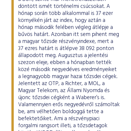
döntött ismét történelmi csúcsokat. A
hónap során több alkalommal is 37 ezer
környékén járt az index, hogy aztán a
hónap második felében végleg átlépje a
bűvös határt. Azonban itt sem pihent meg
a magyar tőzsde részvényindexe, mert a
37 ezres határt is átlépve 38 092 ponton
állapodott meg. Augusztus a jelentési
szezon eleje, ebben a hónapban tették
közé második negyedéves eredményeiket
a legnagyobb magyar hazai tőzsdei cégek.
Jelentett az OTP, a Richter, a MOL, a
Magyar Telekom, az Állami Nyomda és
újonc tőzsdei cégként a Waberer’s is.
Valamennyien erős negyedévről számoltak
be, ami vélhetően boldoggá tette a
befektetőiket. Ami a részvénypiaci
forgalmi rangsort illeti, a tőzsdetagok