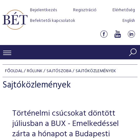
Bejelentkezés
Regisztráció
Elérhetőség
Befektetői kapcsolatok
English
KERESKEDÉSI ADATOK
FŐOLDAL
RÓLUNK
SAJTÓSZOBA
SAJTÓKÖZLEMÉNYEK
INDEXEK
BEFEKTETŐK
Sajtóközlemények
Részvényindexek
Piaci forgalom
Termékcsoportok
KIBOCSÁTÓK
Kötvényindexek
Kedvenc instrumentumok
Szabályozás
Indexek
Részvény és vállalati kötvény tőzsdei bevezetését támoga
Történelmi csúcsokat döntött
TŐZSDETAGOK
Jelzáloglevél indexek
program
Azonnali Piac
Alkalmazott díjstruktúra
BÉT szabályzatok
Részvény szekció
júliusban a BUX - Emelkedéssel
Tőzsdetagok, üzletkötők
VENDOROK
Vállalati kötvény indexek
Származékos piac
BÉT Xtend - Részvénypiac egyszerűen
Részvények
zárta a hónapot a Budapesti
Elszámolás
Befektetővédelem
Hitelpapír szekció
Útmutató a taggá váláshoz