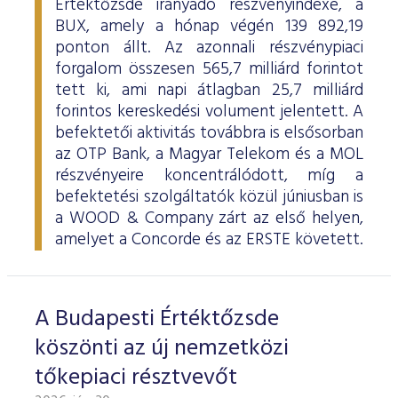
Értéktőzsde irányadó részvényindexe, a
BUX, amely a hónap végén 139 892,19
ponton állt. Az azonnali részvénypiaci
forgalom összesen 565,7 milliárd forintot
tett ki, ami napi átlagban 25,7 milliárd
forintos kereskedési volument jelentett. A
befektetői aktivitás továbbra is elsősorban
az OTP Bank, a Magyar Telekom és a MOL
részvényeire koncentrálódott, míg a
befektetési szolgáltatók közül júniusban is
a WOOD & Company zárt az első helyen,
amelyet a Concorde és az ERSTE követett.
A Budapesti Értéktőzsde
köszönti az új nemzetközi
tőkepiaci résztvevőt