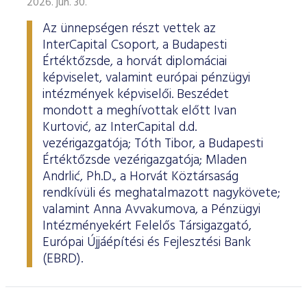
2026. jún. 30.
Az ünnepségen részt vettek az
InterCapital Csoport, a Budapesti
Értéktőzsde, a horvát diplomáciai
képviselet, valamint európai pénzügyi
intézmények képviselői. Beszédet
mondott a meghívottak előtt Ivan
Kurtović, az InterCapital d.d.
vezérigazgatója; Tóth Tibor, a Budapesti
Értéktőzsde vezérigazgatója; Mladen
Andrlić, Ph.D., a Horvát Köztársaság
rendkívüli és meghatalmazott nagykövete;
valamint Anna Avvakumova, a Pénzügyi
Intézményekért Felelős Társigazgató,
Európai Újjáépítési és Fejlesztési Bank
(EBRD).