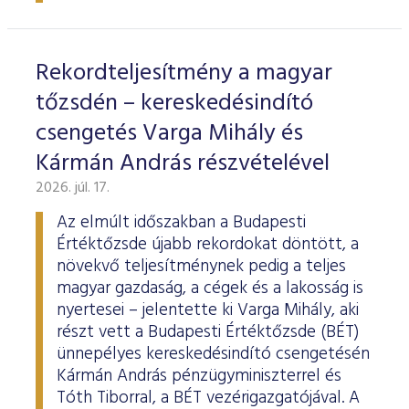
ESG Útmutató
Rekordteljesítmény a magyar
tőzsdén – kereskedésindító
csengetés Varga Mihály és
Kármán András részvételével
2026. júl. 17.
Az elmúlt időszakban a Budapesti
Értéktőzsde újabb rekordokat döntött, a
növekvő teljesítménynek pedig a teljes
magyar gazdaság, a cégek és a lakosság is
nyertesei – jelentette ki Varga Mihály, aki
részt vett a Budapesti Értéktőzsde (BÉT)
ünnepélyes kereskedésindító csengetésén
Kármán András pénzügyminiszterrel és
Tóth Tiborral, a BÉT vezérigazgatójával. A