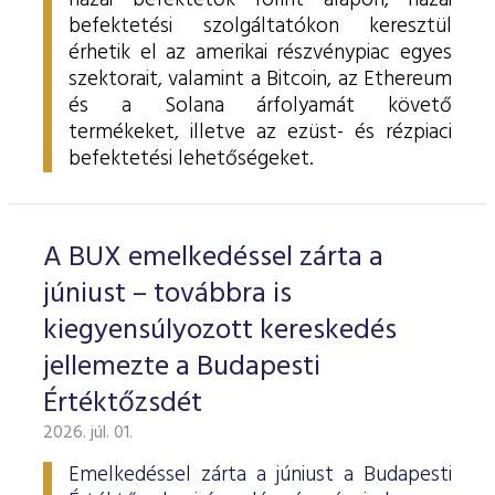
hazai befektetők forint alapon, hazai
befektetési szolgáltatókon keresztül
érhetik el az amerikai részvénypiac egyes
szektorait, valamint a Bitcoin, az Ethereum
és a Solana árfolyamát követő
termékeket, illetve az ezüst- és rézpiaci
befektetési lehetőségeket.
A BUX emelkedéssel zárta a
júniust – továbbra is
kiegyensúlyozott kereskedés
jellemezte a Budapesti
Értéktőzsdét
2026. júl. 01.
Emelkedéssel zárta a júniust a Budapesti