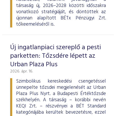
társaság új, 2026–2028 közötti időszakra
vonatkozó stratégiáját, és döntöttek az
újonnan alapított BÉTx Pénzügyi Zrt.
tőkeemeléséről is.
Új ingatlanpiaci szereplő a pesti
parketten: Tőzsdére lépett az
Urban Plaza Plus
2026. ápr. 16.
Szimbolikus kereskedési csengetéssel
ünnepelte tőzsdei megjelenését az Urban
Plaza Plus Nyrt. a Budapesti Értéktőzsde
székhelyén. A társaság – korábbi nevén
KEQI Zrt. – részvényei a BÉT Standard
kategóriájába kerültek bevezetésre, ezzel