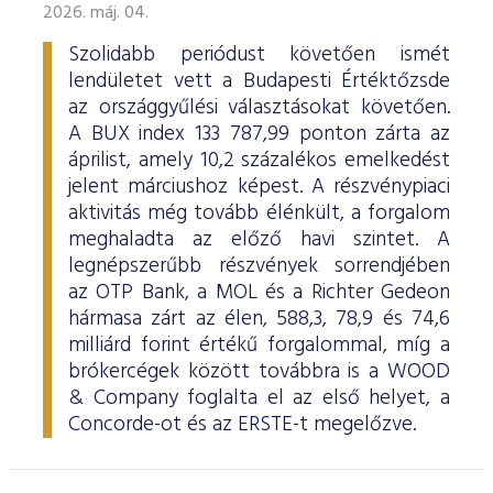
2026. máj. 04.
Szolidabb periódust követően ismét
lendületet vett a Budapesti Értéktőzsde
az országgyűlési választásokat követően.
A BUX index 133 787,99 ponton zárta az
áprilist, amely 10,2 százalékos emelkedést
jelent márciushoz képest. A részvénypiaci
aktivitás még tovább élénkült, a forgalom
meghaladta az előző havi szintet. A
legnépszerűbb részvények sorrendjében
az OTP Bank, a MOL és a Richter Gedeon
hármasa zárt az élen, 588,3, 78,9 és 74,6
milliárd forint értékű forgalommal, míg a
brókercégek között továbbra is a WOOD
& Company foglalta el az első helyet, a
Concorde-ot és az ERSTE-t megelőzve.