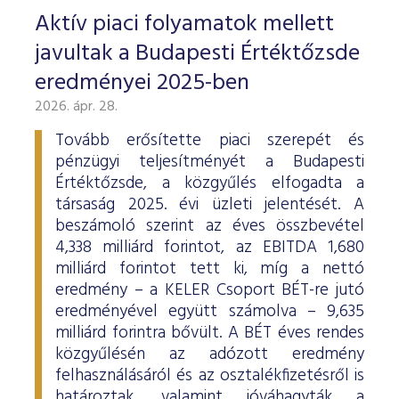
Aktív piaci folyamatok mellett
javultak a Budapesti Értéktőzsde
eredményei 2025-ben
2026. ápr. 28.
Tovább erősítette piaci szerepét és
pénzügyi teljesítményét a Budapesti
Értéktőzsde, a közgyűlés elfogadta a
társaság 2025. évi üzleti jelentését. A
beszámoló szerint az éves összbevétel
4,338 milliárd forintot, az EBITDA 1,680
milliárd forintot tett ki, míg a nettó
eredmény – a KELER Csoport BÉT-re jutó
eredményével együtt számolva – 9,635
milliárd forintra bővült. A BÉT éves rendes
közgyűlésén az adózott eredmény
felhasználásáról és az osztalékfizetésről is
határoztak, valamint jóváhagyták a