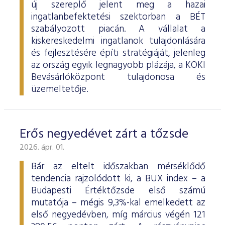
új szereplő jelent meg a hazai
ingatlanbefektetési szektorban a BÉT
szabályozott piacán. A vállalat a
kiskereskedelmi ingatlanok tulajdonlására
és fejlesztésére építi stratégiáját, jelenleg
az ország egyik legnagyobb plázája, a KÖKI
Bevásárlóközpont tulajdonosa és
üzemeltetője.
Erős negyedévet zárt a tőzsde
2026. ápr. 01.
Bár az eltelt időszakban mérséklődő
tendencia rajzolódott ki, a BUX index – a
Budapesti Értéktőzsde első számú
mutatója – mégis 9,3%-kal emelkedett az
első negyedévben, míg március végén 121