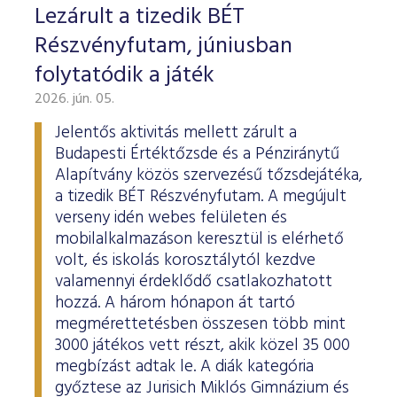
Lezárult a tizedik BÉT
Részvényfutam, júniusban
folytatódik a játék
2026. jún. 05.
Jelentős aktivitás mellett zárult a
Budapesti Értéktőzsde és a Pénziránytű
Alapítvány közös szervezésű tőzsdejátéka,
a tizedik BÉT Részvényfutam. A megújult
verseny idén webes felületen és
mobilalkalmazáson keresztül is elérhető
volt, és iskolás korosztálytól kezdve
valamennyi érdeklődő csatlakozhatott
hozzá. A három hónapon át tartó
megmérettetésben összesen több mint
3000 játékos vett részt, akik közel 35 000
megbízást adtak le. A diák kategória
győztese az Jurisich Miklós Gimnázium és