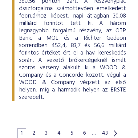
380,56 ponton zárt. A részvénypiac
összforgalma számottevően emelkedett
februárhoz képest, napi átlagban 30,08
milliárd forintot tett ki. A három
legnagyobb forgalmú részvény, az OTP
Bank, a MOL és a Richter Gedeon
sorrendben 452,4, 83,7 és 56,6 milliárd
forintos értéket ért el a havi kereskedés
során. A vezető brókercégeknél ismét
szoros verseny alakult ki a WOOD &
Company és a Concorde között, végül a
WOOD & Company végzett az első
helyen, míg a harmadik helyen az ERSTE
szerepelt.
1
2
3
4
5
6
...
43