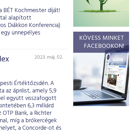
a BÉT Kochmeister díját!
tal alapított
os Diákköri Konferencia)
d egy ünnepélyes
KÖVESS MINKET
FACEBOOKON!
dex
2023. máj. 02.
pesti Értéktőzsdén. A
az áprilist, amely 5,9
el együtt visszafogott
intetében 6,3 milliárd
z OTP Bank, a Richter
mmal, míg a brókercégek
elyet, a Concorde-ot és