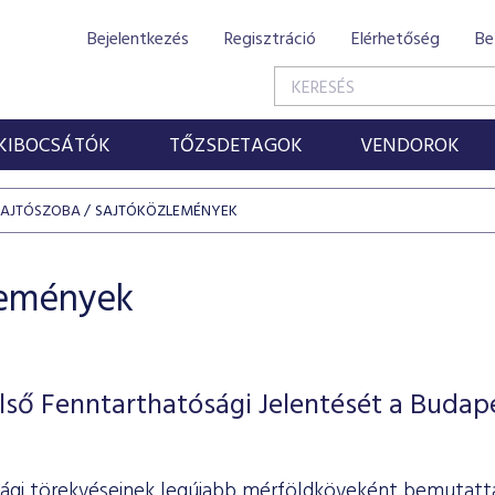
Bejelentkezés
Regisztráció
Elérhetőség
Be
KIBOCSÁTÓK
TŐZSDETAGOK
VENDOROK
SAJTÓSZOBA
SAJTÓKÖZLEMÉNYEK
lemények
ső Fenntarthatósági Jelentését a Budap
ági törekvéseinek legújabb mérföldköveként bemutatta