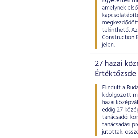
Egyetértési me
amelynek elsőd
kapcsolatépít
megkezdődött 
tekinthető. Az
Construction B
jelen.
27 hazai köz
Értéktőzsde 
Elindult a Bud
kidolgozott mi
hazai középvál
eddig 27 közép
tanácsadói kö
tanácsadási p
jutottak, össz