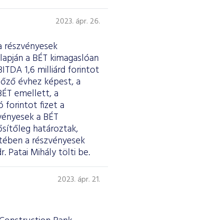
2023. ápr. 26.
a részvényesek
lapján a BÉT kimagaslóan
ITDA 1,6 milliárd forintot
előző évhez képest, a
BÉT emellett, a
forintot fizet a
zvényesek a BÉT
ősítőleg határoztak,
etében a részvényesek
. Patai Mihály tölti be.
2023. ápr. 21.