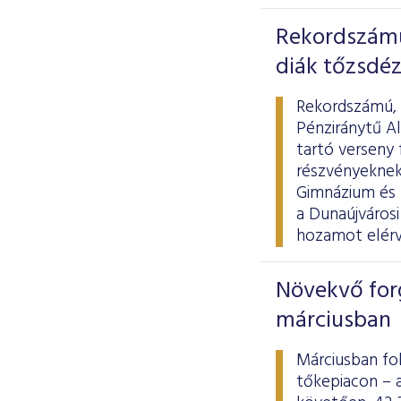
Rekordszámú
diák tőzsdéz
Rekordszámú, k
Pénziránytű A
tartó verseny 
részvényeknek
Gimnázium és 
a Dunaújvárosi
hozamot elérv
Növekvő for
márciusban
Márciusban fo
tőkepiacon – 