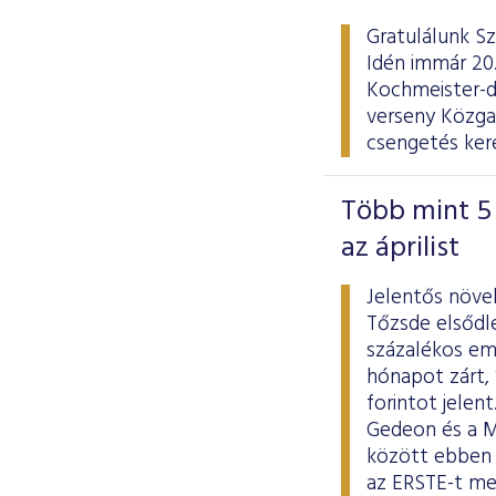
Gratulálunk Sz
Idén immár 20.
Kochmeister-d
verseny Közgaz
csengetés kere
Több mint 5 
az áprilist
Jelentős növe
Tőzsde elsődle
százalékos eme
hónapot zárt, 
forintot jelen
Gedeon és a MO
között ebben 
az ERSTE-t me