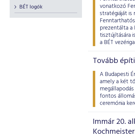
vonatkozó Fen
BÉT logók
stratégiáját i
Fenntarthatós
prezentálta a
tisztújítására
a BÉT vezériga
Tovább építi
A Budapesti É
amely a két t
megállapodás e
fontos állomá
ceremónia kere
Immár 20. al
Kochmeister-