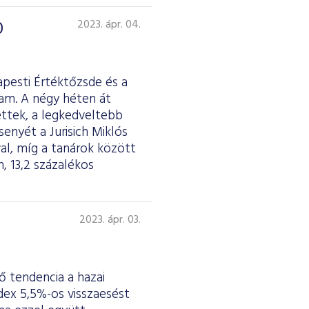
0
2023. ápr. 04.
apesti Értéktőzsde és a
tam. A négy héten át
ettek, a legkedveltebb
nyét a Jurisich Miklós
al, míg a tanárok között
, 13,2 százalékos
2023. ápr. 03.
 tendencia a hazai
dex 5,5%-os visszaesést