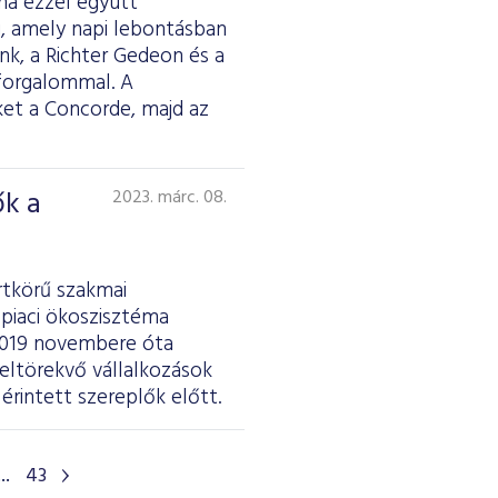
ma ezzel együtt
i, amely napi lebontásban
nk, a Richter Gedeon és a
 forgalommal. A
et a Concorde, majd az
ők a
2023. márc. 08.
rtkörű szakmai
epiaci ökoszisztéma
A 2019 novembere óta
eltörekvő vállalkozások
rintett szereplők előtt.
...
43