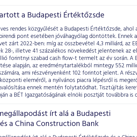
artott a Budapesti Értéktőzsde
ves rendes közgyűlését a Budapesti Értéktőzsde, ahol 
pirendi pont esetében jóváhagyólag döntöttek. Ennek a
t zárt 2022-ben: míg az összbevétel 4,3 milliárd, az EB
ek 28-, illetve 41 százalékos növekedést jelentenek az 
lió forintnyi szabad cash flow-t termelt az év során. A 
ése alapján, az eredménytartalékból mintegy 552 millió 
zámára, ami részvényenként 102 forintot jelent. A rés
 központi eleméről, a nyilvános piacra lépésről is meger
alósítása ennek mentén folytatódhat. Tisztújítás ker
pján a BÉT Igazgatóságának elnöki posztját továbbra is dr
megállapodást írt alá a Budapesti
és a China Construction Bank