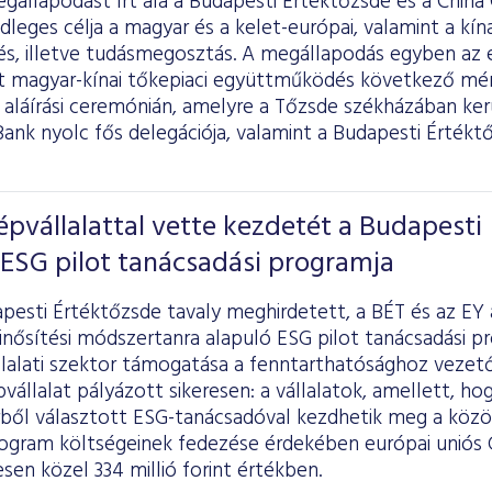
gállapodást írt alá a Budapesti Értéktőzsde és a China
leges célja a magyar és a kelet-európai, valamint a kín
és, illetve tudásmegosztás. A megállapodás egyben az
magyar-kínai tőkepiaci együttműködés következő mér
 aláírási ceremónián, amelyre a Tőzsde székházában kerü
ank nyolc fős delegációja, valamint a Budapesti Értékt
épvállalattal vette kezdetét a Budapesti
ESG pilot tanácsadási programja
apesti Értéktőzsde tavaly meghirdetett, a BÉT és az EY
nősítési módszertanra alapuló ESG pilot tanácsadási pr
lalati szektor támogatása a fenntarthatósághoz vezető
vállalat pályázott sikeresen: a vállalatok, amellett, hog
rből választott ESG-tanácsadóval kezdhetik meg a közö
rogram költségeinek fedezése érdekében európai uniós
esen közel 334 millió forint értékben.