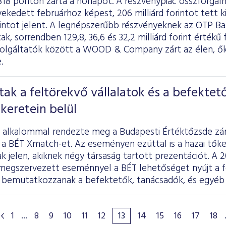
318 ponton zárta a hónapot. A részvénypiac összforgal
ekedett februárhoz képest, 206 milliárd forintot tett k
orintot jelent. A legnépszerűbb részvényeknek az OTP Ba
k, sorrendben 129,8, 36,6 és 32,2 milliárd forint értékű
zolgáltatók között a WOOD & Company zárt az élen, ők
.
ztak a feltörekvő vállalatok és a befektet
keretein belül
 alkalommal rendezte meg a Budapesti Értéktőzsde zá
 a BÉT Xmatch-et. Az eseményen ezúttal is a hazai tők
ak jelen, akiknek négy társaság tartott prezentációt. 
megszervezett eseménnyel a BÉT lehetőséget nyújt a f
 bemutatkozzanak a befektetők, tanácsadók, és egyéb é
1
...
8
9
10
11
12
13
14
15
16
17
18