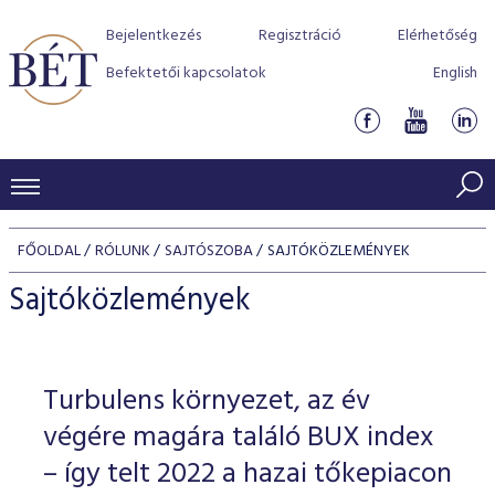
Bejelentkezés
Regisztráció
Elérhetőség
Befektetői kapcsolatok
English
KERESKEDÉSI ADATOK
FŐOLDAL
RÓLUNK
SAJTÓSZOBA
SAJTÓKÖZLEMÉNYEK
INDEXEK
BEFEKTETŐK
Sajtóközlemények
Részvényindexek
Piaci forgalom
Termékcsoportok
KIBOCSÁTÓK
Kötvényindexek
Kedvenc instrumentumok
Szabályozás
Indexek
Részvény és vállalati kötvény tőzsdei bevezetését támoga
Turbulens környezet, az év
TŐZSDETAGOK
Jelzáloglevél indexek
program
Azonnali Piac
Alkalmazott díjstruktúra
BÉT szabályzatok
Részvény szekció
végére magára találó BUX index
Tőzsdetagok, üzletkötők
VENDOROK
Vállalati kötvény indexek
Származékos piac
BÉT Xtend - Részvénypiac egyszerűen
Részvények
– így telt 2022 a hazai tőkepiacon
Elszámolás
Befektetővédelem
Hitelpapír szekció
Útmutató a taggá váláshoz