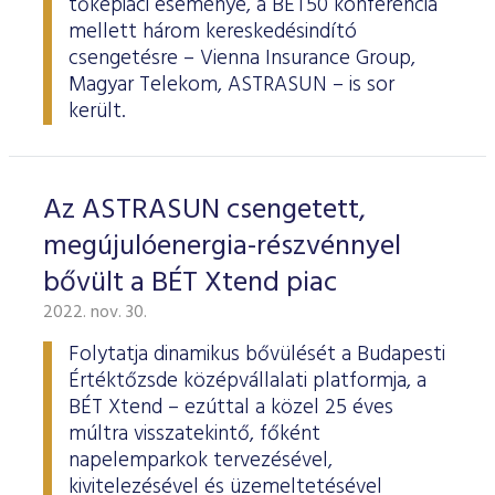
tőkepiaci eseménye, a BÉT50 konferencia
mellett három kereskedésindító
csengetésre – Vienna Insurance Group,
Magyar Telekom, ASTRASUN – is sor
került.
Az ASTRASUN csengetett,
megújulóenergia-részvénnyel
bővült a BÉT Xtend piac
2022. nov. 30.
Folytatja dinamikus bővülését a Budapesti
Értéktőzsde középvállalati platformja, a
BÉT Xtend – ezúttal a közel 25 éves
múltra visszatekintő, főként
napelemparkok tervezésével,
kivitelezésével és üzemeltetésével