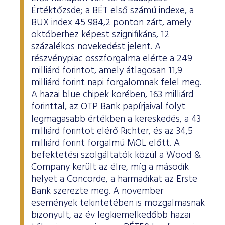
Értéktőzsde; a BÉT első számú indexe, a
BUX index 45 984,2 ponton zárt, amely
októberhez képest szignifikáns, 12
százalékos növekedést jelent. A
részvénypiac összforgalma elérte a 249
milliárd forintot, amely átlagosan 11,9
milliárd forint napi forgalomnak felel meg.
A hazai blue chipek körében, 163 milliárd
forinttal, az OTP Bank papírjaival folyt
legmagasabb értékben a kereskedés, a 43
milliárd forintot elérő Richter, és az 34,5
milliárd forint forgalmú MOL előtt. A
befektetési szolgáltatók közül a Wood &
Company került az élre, míg a második
helyet a Concorde, a harmadikat az Erste
Bank szerezte meg. A november
események tekintetében is mozgalmasnak
bizonyult, az év legkiemelkedőbb hazai