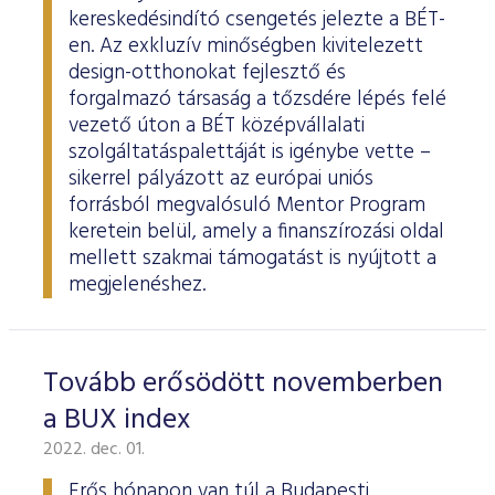
kereskedésindító csengetés jelezte a BÉT-
en. Az exkluzív minőségben kivitelezett
design-otthonokat fejlesztő és
forgalmazó társaság a tőzsdére lépés felé
vezető úton a BÉT középvállalati
szolgáltatáspalettáját is igénybe vette –
sikerrel pályázott az európai uniós
forrásból megvalósuló Mentor Program
keretein belül, amely a finanszírozási oldal
mellett szakmai támogatást is nyújtott a
megjelenéshez.
Tovább erősödött novemberben
a BUX index
2022. dec. 01.
Erős hónapon van túl a Budapesti