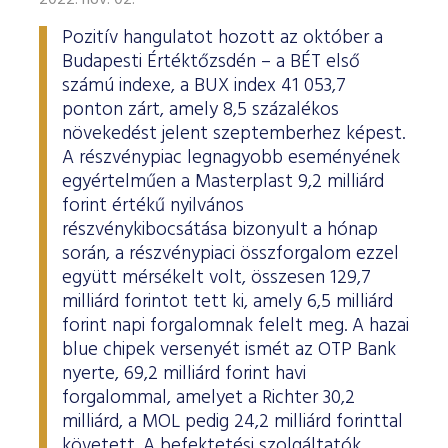
2022. nov. 02.
Pozitív hangulatot hozott az október a
Budapesti Értéktőzsdén – a BÉT első
számú indexe, a BUX index 41 053,7
ponton zárt, amely 8,5 százalékos
növekedést jelent szeptemberhez képest.
A részvénypiac legnagyobb eseményének
egyértelműen a Masterplast 9,2 milliárd
forint értékű nyilvános
részvénykibocsátása bizonyult a hónap
során, a részvénypiaci összforgalom ezzel
együtt mérsékelt volt, összesen 129,7
milliárd forintot tett ki, amely 6,5 milliárd
forint napi forgalomnak felelt meg. A hazai
blue chipek versenyét ismét az OTP Bank
nyerte, 69,2 milliárd forint havi
forgalommal, amelyet a Richter 30,2
milliárd, a MOL pedig 24,2 milliárd forinttal
követett. A befektetési szolgáltatók