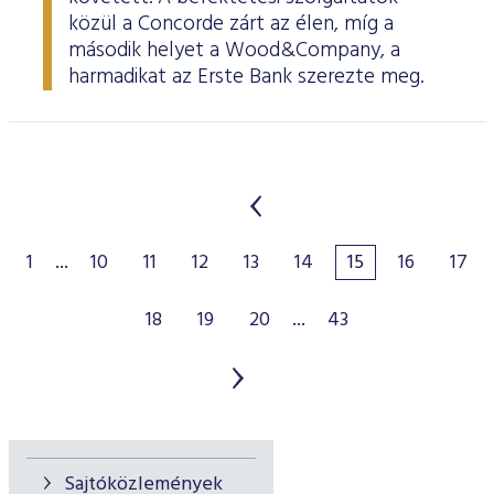
közül a Concorde zárt az élen, míg a
második helyet a Wood&Company, a
harmadikat az Erste Bank szerezte meg.
1
...
10
11
12
13
14
15
16
17
18
19
20
...
43
Sajtóközlemények