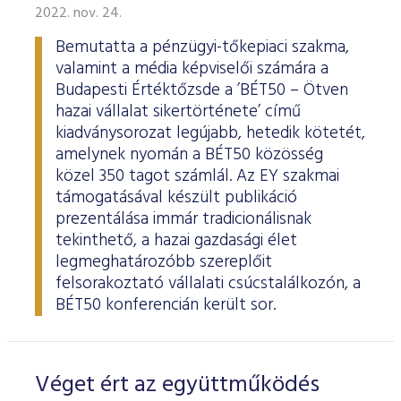
2022. nov. 24.
Bemutatta a pénzügyi-tőkepiaci szakma,
valamint a média képviselői számára a
Budapesti Értéktőzsde a ’BÉT50 – Ötven
hazai vállalat sikertörténete’ című
kiadványsorozat legújabb, hetedik kötetét,
amelynek nyomán a BÉT50 közösség
közel 350 tagot számlál. Az EY szakmai
támogatásával készült publikáció
prezentálása immár tradicionálisnak
tekinthető, a hazai gazdasági élet
legmeghatározóbb szereplőit
felsorakoztató vállalati csúcstalálkozón, a
BÉT50 konferencián került sor.
Véget ért az együttműködés