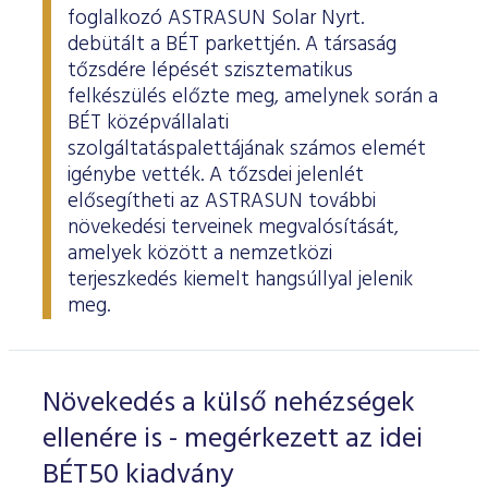
foglalkozó ASTRASUN Solar Nyrt.
debütált a BÉT parkettjén. A társaság
tőzsdére lépését szisztematikus
felkészülés előzte meg, amelynek során a
BÉT középvállalati
szolgáltatáspalettájának számos elemét
igénybe vették. A tőzsdei jelenlét
elősegítheti az ASTRASUN további
növekedési terveinek megvalósítását,
amelyek között a nemzetközi
terjeszkedés kiemelt hangsúllyal jelenik
meg.
Növekedés a külső nehézségek
ellenére is - megérkezett az idei
BÉT50 kiadvány