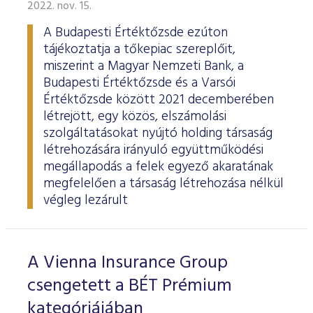
2022. nov. 15.
A Budapesti Értéktőzsde ezúton
tájékoztatja a tőkepiac szereplőit,
miszerint a Magyar Nemzeti Bank, a
Budapesti Értéktőzsde és a Varsói
Értéktőzsde között 2021 decemberében
létrejött, egy közös, elszámolási
szolgáltatásokat nyújtó holding társaság
létrehozására irányuló együttműködési
megállapodás a felek egyező akaratának
megfelelően a társaság létrehozása nélkül
végleg lezárult
A Vienna Insurance Group
csengetett a BÉT Prémium
kategóriájában