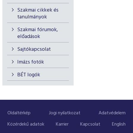
Szakmai cikkek és
tanulmányok
Szakmai fórumok,
előadások
Sajtókapcsolat
Imázs fotók
BÉT logók
Oldaltérkép
Jogi nyilatkozat
Adatvédelem
Közérdekű adatok
Karrier
Kapcsolat
English