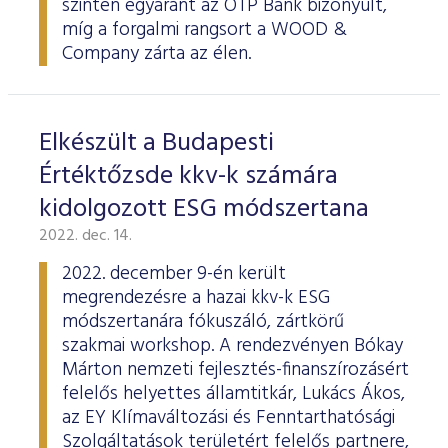
szinten egyaránt az OTP Bank bizonyult,
ESG Útmutató
míg a forgalmi rangsort a WOOD &
Company zárta az élen.
Elkészült a Budapesti
Értéktőzsde kkv-k számára
kidolgozott ESG módszertana
2022. dec. 14.
2022. december 9-én került
megrendezésre a hazai kkv-k ESG
módszertanára fókuszáló, zártkörű
szakmai workshop. A rendezvényen Bókay
Márton nemzeti fejlesztés-finanszírozásért
felelős helyettes államtitkár, Lukács Ákos,
az EY Klímaváltozási és Fenntarthatósági
Szolgáltatások területért felelős partnere,