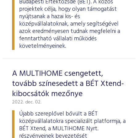
Budapesti Értéktőzsde (BÉT). A közös
projektek célja, hogy olyan támogatást
nyújtsanak a hazai kis- és
középvállalatoknak, amely segítségével
azok eredményesen tudnak megfelelni a
fenntartható vállalati működés
követelményeinek.
A MULTIHOME csengetett,
tovább színesedett a BÉT Xtend-
kibocsátók mezőnye
2022. dec. 02.
Újabb szereplővel bővült a BÉT
középvállalatokra specializált platformja, a
BÉT Xtend, a MULTIHOME Nyrt.
részvényeinek bevezetését