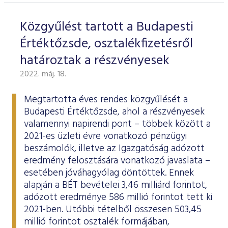
Közgyűlést tartott a Budapesti
Értéktőzsde, osztalékfizetésről
határoztak a részvényesek
2022. máj. 18.
Megtartotta éves rendes közgyűlését a
Budapesti Értéktőzsde, ahol a részvényesek
valamennyi napirendi pont – többek között a
2021-es üzleti évre vonatkozó pénzügyi
beszámolók, illetve az Igazgatóság adózott
eredmény felosztására vonatkozó javaslata –
esetében jóváhagyólag döntöttek. Ennek
alapján a BÉT bevételei 3,46 milliárd forintot,
adózott eredménye 586 millió forintot tett ki
2021-ben. Utóbbi tételből összesen 503,45
millió forintot osztalék formájában,