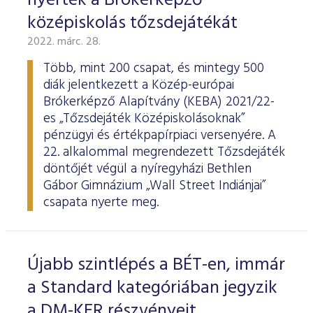
nyerték a Brókerképző
középiskolás tőzsdejátékát
2022. márc. 28.
Több, mint 200 csapat, és mintegy 500
diák jelentkezett a Közép-európai
Brókerképző Alapítvány (KEBA) 2021/22-
es „Tőzsdejáték Középiskolásoknak”
pénzügyi és értékpapírpiaci versenyére. A
22. alkalommal megrendezett Tőzsdejáték
döntőjét végül a nyíregyházi Bethlen
Gábor Gimnázium „Wall Street Indiánjai”
csapata nyerte meg.
Újabb szintlépés a BÉT-en, immár
a Standard kategóriában jegyzik
a DM-KER részvényeit