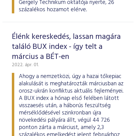
Gergely Technikum oktatója nyerte, 26
százalékos hozamot elérve.
Élénk kereskedés, lassan magára
találó BUX index - így telt a
március a BÉT-en
2022. ápr. 01.
Ahogy a nemzetközi, úgy a hazai tőkepiac
alakulását is meghatározták márciusban az
orosz-ukrán konfliktus aktuális fejleményei.
A BUX index a hónap első felében látott
visszaesés után, a háborús feszültség
mérséklődésével szinkronban újra
növekedési pályára állt, végül 44 726
ponton zárta a márciust, amely 2,3
százalékos emelkedést jelent februárhoz