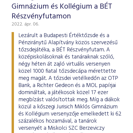
Gimnázium és Kollégium a BÉT
Részvényfutamon
2022. ápr. 06.
Lezárult a Budapesti Értéktőzsde és a
Pénziránytű Alapítvány közös szervezésű
tőzsdejátéka, a BÉT Részvényfutam. A
középiskolásoknak és tanáraiknak szóló,
négy héten át zajló virtuális versenyen
közel 1000 fiatal tőzsdecápa mérettette
meg magát. A tőzsdei vetélkedőn az OTP
Bank, a Richter Gedeon és a MOL papírjai
domináltak, a játékosok közel 17 ezer
megbízást valósítottak meg. Míg a diákok
közül a kőszegi Jurisich Miklós Gimnázium
és Kollégium versenyzője emelkedett ki 62
százalékos hozamával, a tanárok
versenyét a Miskolci SZC Berzeviczy