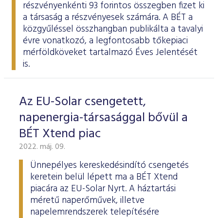
részvényenkénti 93 forintos összegben fizet ki
a társaság a részvényesek számára. A BÉT a
közgyűléssel összhangban
publikálta
a tavalyi
évre vonatkozó, a legfontosabb tőkepiaci
mérföldköveket tartalmazó Éves Jelentését
is.
Az EU-Solar csengetett,
napenergia-társasággal bővül a
BÉT Xtend piac
2022. máj. 09.
Ünnepélyes kereskedésindító csengetés
keretein belül lépett ma a BÉT Xtend
piacára az EU-Solar Nyrt. A háztartási
méretű naperőművek, illetve
napelemrendszerek telepítésére