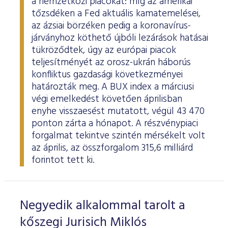
a nemzetközi piacokat: míg az amerikai
tőzsdéken a Fed aktuális kamatemelései,
az ázsiai börzéken pedig a koronavírus-
járványhoz köthető újbóli lezárások hatásai
tükröződtek, úgy az európai piacok
teljesítményét az orosz-ukrán háborús
konfliktus gazdasági következményei
határozták meg. A BUX index a márciusi
végi emelkedést követően áprilisban
enyhe visszaesést mutatott, végül 43 470
ponton zárta a hónapot. A részvénypiaci
forgalmat tekintve szintén mérsékelt volt
az április, az összforgalom 315,6 milliárd
forintot tett ki.
Negyedik alkalommal tarolt a
kőszegi Jurisich Miklós