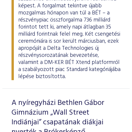
képest. A forgalmat tekintve újabb
mozgalmas hónapon van túl a BÉT – a
részvénypiac összforgalma 736 milliárd
forintot tett ki, amely napi átlagban 35
milliárd forintnak felel meg. Két csengetési
ceremóniára is sor került márciusban, ezek
apropóját a Delta Technologies új
részvénysorozatának bevezetése,
valamint a DM-KER BÉT Xtend platformról
a szabályozott piac Standard kategóriájába
lépése biztosította.
A nyíregyházi Bethlen Gábor
Gimnázium „Wall Street
Indiánjai” csapatának diákjai