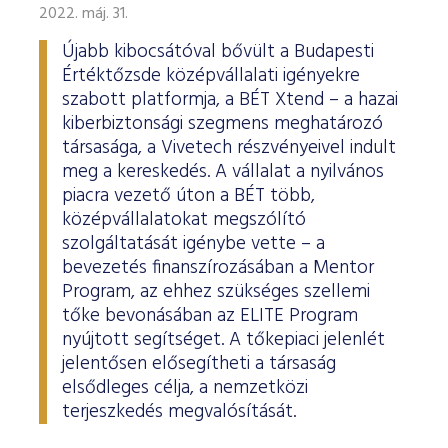
ESG Útmutató
2022. máj. 31.
Újabb kibocsátóval bővült a Budapesti
Értéktőzsde középvállalati igényekre
szabott platformja, a BÉT Xtend – a hazai
kiberbiztonsági szegmens meghatározó
társasága, a Vivetech részvényeivel indult
meg a kereskedés. A vállalat a nyilvános
piacra vezető úton a BÉT több,
középvállalatokat megszólító
szolgáltatását igénybe vette – a
bevezetés finanszírozásában a Mentor
Program, az ehhez szükséges szellemi
tőke bevonásában az ELITE Program
nyújtott segítséget. A tőkepiaci jelenlét
jelentősen elősegítheti a társaság
elsődleges célja, a nemzetközi
terjeszkedés megvalósítását.