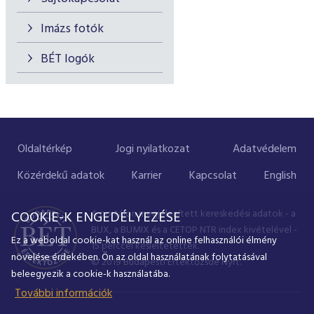
Imázs fotók
BÉT logók
Oldaltérkép
Jogi nyilatkozat
Adatvédelem
Közérdekű adatok
Karrier
Kapcsolat
English
A portálon megjelenített kereskedési adatok - a
COOKIE-K ENGEDÉLYEZÉSE
BUX, a BUMIX és a CETOP NTR index kivételével -
Ez a weboldal cookie-kat használ az online felhasználói élmény
15 perccel késleltetettek.
növelése érdekében. Ön az oldal használatának folytatásával
© 2019 Budapesti Értéktőzsde Nyrt.
beleegyezik a cookie-k használatába.
További információk