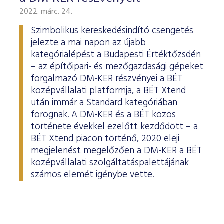
2022. márc. 24.
Szimbolikus kereskedésindító csengetés
jelezte a mai napon az újabb
kategórialépést a Budapesti Értéktőzsdén
– az építőipari- és mezőgazdasági gépeket
forgalmazó DM-KER részvényei a BÉT
középvállalati platformja, a BÉT Xtend
után immár a Standard kategóriában
forognak. A DM-KER és a BÉT közös
története évekkel ezelőtt kezdődött – a
BÉT Xtend piacon történő, 2020 eleji
megjelenést megelőzően a DM-KER a BÉT
középvállalati szolgáltatáspalettájának
számos elemét igénybe vette.