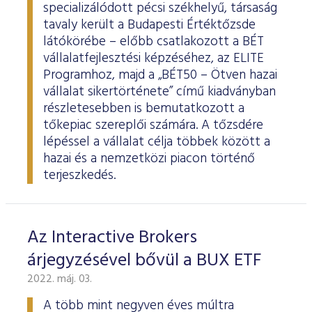
specializálódott pécsi székhelyű, társaság
tavaly került a Budapesti Értéktőzsde
látókörébe – előbb csatlakozott a BÉT
vállalatfejlesztési képzéséhez, az ELITE
Programhoz, majd a „BÉT50 – Ötven hazai
vállalat sikertörténete” című kiadványban
részletesebben is bemutatkozott a
tőkepiac szereplői számára. A tőzsdére
lépéssel a vállalat célja többek között a
hazai és a nemzetközi piacon történő
terjeszkedés.
Az Interactive Brokers
árjegyzésével bővül a BUX ETF
2022. máj. 03.
A több mint negyven éves múltra