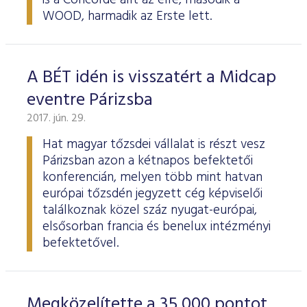
is a Concorde állt az élre, második a
WOOD, harmadik az Erste lett.
A BÉT idén is visszatért a Midcap
eventre Párizsba
2017. jún. 29.
Hat magyar tőzsdei vállalat is részt vesz
Párizsban azon a kétnapos befektetői
konferencián, melyen több mint hatvan
európai tőzsdén jegyzett cég képviselői
találkoznak közel száz nyugat-európai,
elsősorban francia és benelux intézményi
befektetővel.
Megközelítette a 35 000 pontot