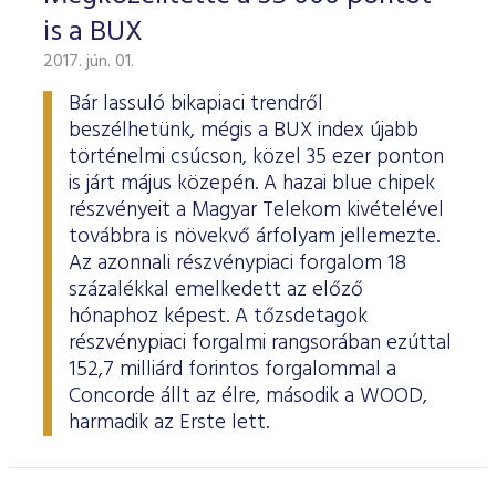
is a BUX
2017. jún. 01.
Bár lassuló bikapiaci trendről
beszélhetünk, mégis a BUX index újabb
történelmi csúcson, közel 35 ezer ponton
is járt május közepén. A hazai blue chipek
részvényeit a Magyar Telekom kivételével
továbbra is növekvő árfolyam jellemezte.
Az azonnali részvénypiaci forgalom 18
százalékkal emelkedett az előző
hónaphoz képest. A tőzsdetagok
részvénypiaci forgalmi rangsorában ezúttal
152,7 milliárd forintos forgalommal a
Concorde állt az élre, második a WOOD,
harmadik az Erste lett.