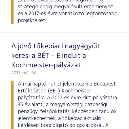
2020 öt éves időszakra meghirdetett
stratégia eddig megvalósult eredményeit
és a 2017-es évre vonatkozó legfontosabb
projekteket.
A jövő tőkepiaci nagyágyúit
keresi a BÉT – Elindult a
Kochmeister-pályázat
2017. máj. 04.
A mai naptól lehet jelentkezni a Budapesti
Értéktőzsde (BÉT) Kochmeister
pályázatára. A 2017-es évre kiírt pályázatra
35 év alatti, a magyarországi gazdasági,
pénzügyi felsőoktatási képzésben tanulók
jelentkezhetnek, a tőkepiac aktuális
kérdéseit boncolgató dolgozatokkal. A