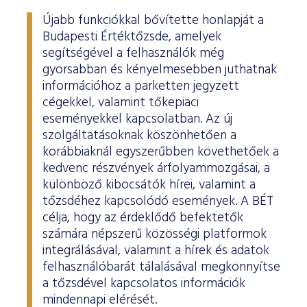
Újabb funkciókkal bővítette honlapját a
Budapesti Értéktőzsde, amelyek
segítségével a felhasználók még
gyorsabban és kényelmesebben juthatnak
információhoz a parketten jegyzett
cégekkel, valamint tőkepiaci
eseményekkel kapcsolatban. Az új
szolgáltatásoknak köszönhetően a
korábbiaknál egyszerűbben követhetőek a
kedvenc részvények árfolyammozgásai, a
különböző kibocsátók hírei, valamint a
tőzsdéhez kapcsolódó események. A BÉT
célja, hogy az érdeklődő befektetők
számára népszerű közösségi platformok
integrálásával, valamint a hírek és adatok
felhasználóbarát tálalásával megkönnyítse
a tőzsdével kapcsolatos információk
mindennapi elérését.