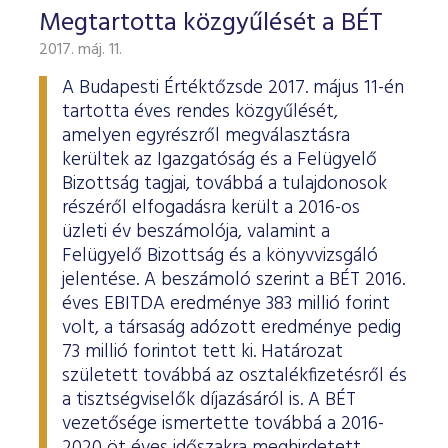
Megtartotta közgyűlését a BÉT
2017. máj. 11.
A Budapesti Értéktőzsde 2017. május 11-én
tartotta éves rendes közgyűlését,
amelyen egyrészről megválasztásra
kerültek az Igazgatóság és a Felügyelő
Bizottság tagjai, továbbá a tulajdonosok
részéről elfogadásra került a 2016-os
üzleti év beszámolója, valamint a
Felügyelő Bizottság és a könyvvizsgáló
jelentése. A beszámoló szerint a BÉT 2016.
éves EBITDA eredménye 383 millió forint
volt, a társaság adózott eredménye pedig
73 millió forintot tett ki. Határozat
született továbbá az osztalékfizetésről és
a tisztségviselők díjazásáról is. A BÉT
vezetősége ismertette továbbá a 2016-