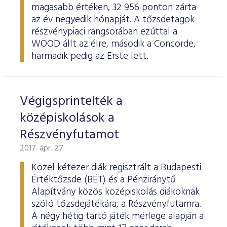
magasabb értéken, 32 956 ponton zárta
az év negyedik hónapját. A tőzsdetagok
részvénypiaci rangsorában ezúttal a
WOOD állt az élre, második a Concorde,
harmadik pedig az Erste lett.
Végigsprintelték a
középiskolások a
Részvényfutamot
2017. ápr. 27.
Közel kétezer diák regisztrált a Budapesti
Értéktőzsde (BÉT) és a Pénziránytű
Alapítvány közös középiskolás diákoknak
szóló tőzsdejátékára, a Részvényfutamra.
A négy hétig tartó játék mérlege alapján a