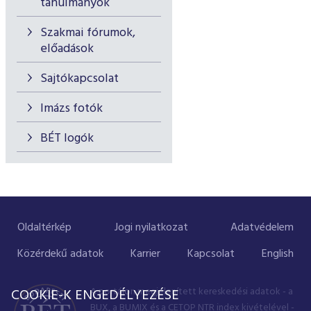
tanulmányok
Szakmai fórumok,
előadások
Sajtókapcsolat
Imázs fotók
BÉT logók
Oldaltérkép
Jogi nyilatkozat
Adatvédelem
Közérdekű adatok
Karrier
Kapcsolat
English
A portálon megjelenített kereskedési adatok - a
COOKIE-K ENGEDÉLYEZÉSE
BUX, a BUMIX és a CETOP NTR index kivételével -