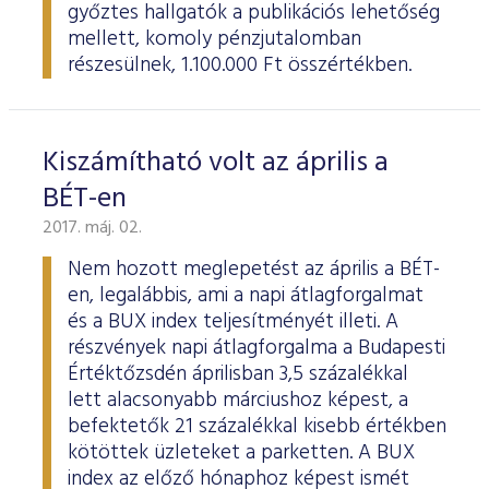
győztes hallgatók a publikációs lehetőség
mellett, komoly pénzjutalomban
részesülnek, 1.100.000 Ft összértékben.
Kiszámítható volt az április a
BÉT-en
2017. máj. 02.
Nem hozott meglepetést az április a BÉT-
en, legalábbis, ami a napi átlagforgalmat
és a BUX index teljesítményét illeti. A
részvények napi átlagforgalma a Budapesti
Értéktőzsdén áprilisban 3,5 százalékkal
lett alacsonyabb márciushoz képest, a
befektetők 21 százalékkal kisebb értékben
kötöttek üzleteket a parketten. A BUX
index az előző hónaphoz képest ismét