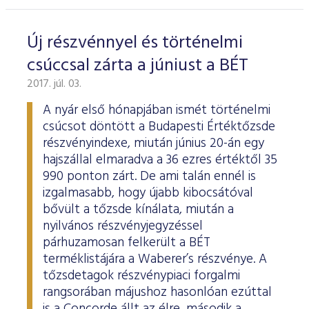
ESG Útmutató
Új részvénnyel és történelmi
csúccsal zárta a júniust a BÉT
2017. júl. 03.
A nyár első hónapjában ismét történelmi
csúcsot döntött a Budapesti Értéktőzsde
részvényindexe, miután június 20-án egy
hajszállal elmaradva a 36 ezres értéktől 35
990 ponton zárt. De ami talán ennél is
izgalmasabb, hogy újabb kibocsátóval
bővült a tőzsde kínálata, miután a
nyilvános részvényjegyzéssel
párhuzamosan felkerült a BÉT
terméklistájára a Waberer’s részvénye. A
tőzsdetagok részvénypiaci forgalmi
rangsorában májushoz hasonlóan ezúttal