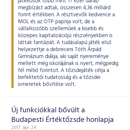
játékosok több mint 17 ezer darab
megbízást adtak, összesen 4,36 milliárd
forint értékben. A résztvevők kedvence a
MOL és az OTP papírja volt, de a
vállalkozóbb szelleműek a kisebb és
közepes kapitalizációjú részvényekben is
láttak fantáziát. A tudásalapú játék első
helyezettje a debreceni Tóth Árpád
Gimnázium diákja, aki saját nyereménye
mellett még iskolájának is nyert, mégpedig
fél millió forintot. A tőzsdejáték célja a
befektetői tudatosság és a tőzsdei
ismeretek bővítése volt.
Új funkciókkal bővült a
Budapesti Értéktőzsde honlapja
2017. ápr. 24.