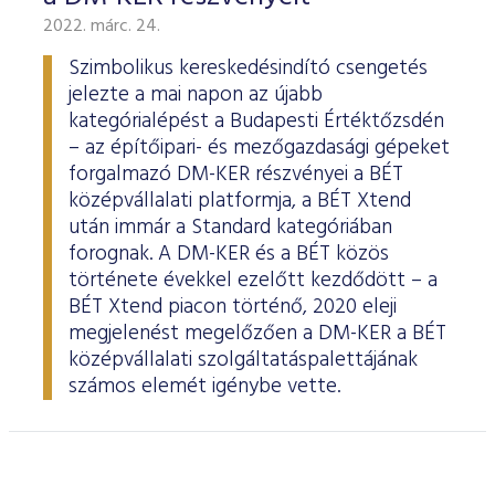
2022. márc. 24.
Szimbolikus kereskedésindító csengetés
jelezte a mai napon az újabb
kategórialépést a Budapesti Értéktőzsdén
– az építőipari- és mezőgazdasági gépeket
forgalmazó DM-KER részvényei a BÉT
középvállalati platformja, a BÉT Xtend
után immár a Standard kategóriában
forognak. A DM-KER és a BÉT közös
története évekkel ezelőtt kezdődött – a
BÉT Xtend piacon történő, 2020 eleji
megjelenést megelőzően a DM-KER a BÉT
középvállalati szolgáltatáspalettájának
számos elemét igénybe vette.