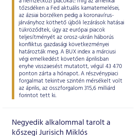
a nemzetközi piacokat: míg az amerikai
tőzsdéken a Fed aktuális kamatemelései,
az ázsiai börzéken pedig a koronavírus-
járványhoz köthető újbóli lezárások hatásai
tükröződtek, úgy az európai piacok
teljesítményét az orosz-ukrán háborús
konfliktus gazdasági következményei
határozták meg. A BUX index a márciusi
végi emelkedést követően áprilisban
enyhe visszaesést mutatott, végül 43 470
ponton zárta a hónapot. A részvénypiaci
forgalmat tekintve szintén mérsékelt volt
az április, az összforgalom 315,6 milliárd
forintot tett ki.
Negyedik alkalommal tarolt a
kőszegi Jurisich Miklós