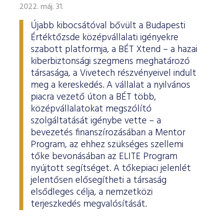
ESG Útmutató
2022. máj. 31.
Újabb kibocsátóval bővült a Budapesti
Értéktőzsde középvállalati igényekre
szabott platformja, a BÉT Xtend – a hazai
kiberbiztonsági szegmens meghatározó
társasága, a Vivetech részvényeivel indult
meg a kereskedés. A vállalat a nyilvános
piacra vezető úton a BÉT több,
középvállalatokat megszólító
szolgáltatását igénybe vette – a
bevezetés finanszírozásában a Mentor
Program, az ehhez szükséges szellemi
tőke bevonásában az ELITE Program
nyújtott segítséget. A tőkepiaci jelenlét
jelentősen elősegítheti a társaság
elsődleges célja, a nemzetközi
terjeszkedés megvalósítását.