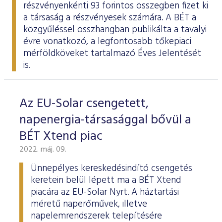
részvényenkénti 93 forintos összegben fizet ki
a társaság a részvényesek számára. A BÉT a
közgyűléssel összhangban
publikálta
a tavalyi
évre vonatkozó, a legfontosabb tőkepiaci
mérföldköveket tartalmazó Éves Jelentését
is.
Az EU-Solar csengetett,
napenergia-társasággal bővül a
BÉT Xtend piac
2022. máj. 09.
Ünnepélyes kereskedésindító csengetés
keretein belül lépett ma a BÉT Xtend
piacára az EU-Solar Nyrt. A háztartási
méretű naperőművek, illetve
napelemrendszerek telepítésére