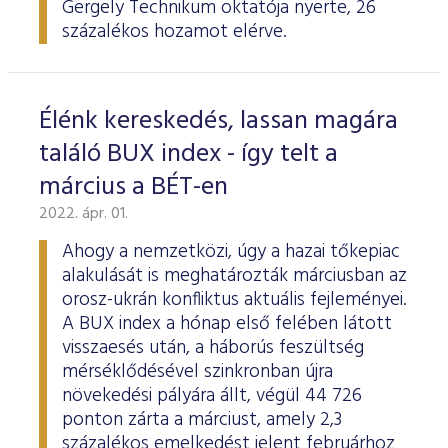
Gergely Technikum oktatója nyerte, 26
százalékos hozamot elérve.
Élénk kereskedés, lassan magára
találó BUX index - így telt a
március a BÉT-en
2022. ápr. 01.
Ahogy a nemzetközi, úgy a hazai tőkepiac
alakulását is meghatározták márciusban az
orosz-ukrán konfliktus aktuális fejleményei.
A BUX index a hónap első felében látott
visszaesés után, a háborús feszültség
mérséklődésével szinkronban újra
növekedési pályára állt, végül 44 726
ponton zárta a márciust, amely 2,3
százalékos emelkedést jelent februárhoz