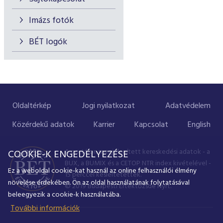
Imázs fotók
BÉT logók
Oldaltérkép
Jogi nyilatkozat
Adatvédelem
Közérdekű adatok
Karrier
Kapcsolat
English
A portálon megjelenített kereskedési adatok - a
COOKIE-K ENGEDÉLYEZÉSE
BUX, a BUMIX és a CETOP NTR index kivételével -
Ez a weboldal cookie-kat használ az online felhasználói élmény
15 perccel késleltetettek.
növelése érdekében. Ön az oldal használatának folytatásával
© 2019 Budapesti Értéktőzsde Nyrt.
beleegyezik a cookie-k használatába.
További információk