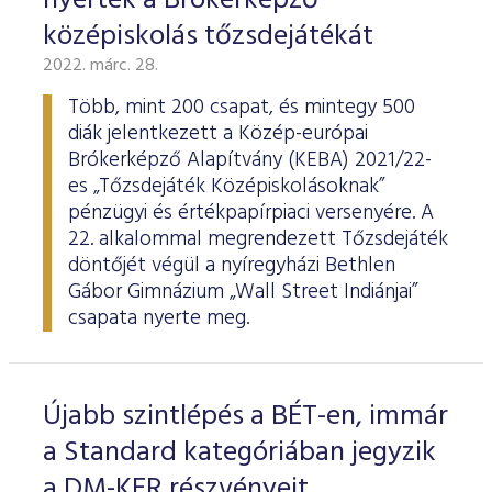
nyerték a Brókerképző
középiskolás tőzsdejátékát
2022. márc. 28.
Több, mint 200 csapat, és mintegy 500
diák jelentkezett a Közép-európai
Brókerképző Alapítvány (KEBA) 2021/22-
es „Tőzsdejáték Középiskolásoknak”
pénzügyi és értékpapírpiaci versenyére. A
22. alkalommal megrendezett Tőzsdejáték
döntőjét végül a nyíregyházi Bethlen
Gábor Gimnázium „Wall Street Indiánjai”
csapata nyerte meg.
Újabb szintlépés a BÉT-en, immár
a Standard kategóriában jegyzik
a DM-KER részvényeit