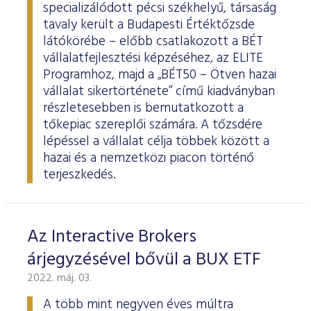
specializálódott pécsi székhelyű, társaság
tavaly került a Budapesti Értéktőzsde
látókörébe – előbb csatlakozott a BÉT
vállalatfejlesztési képzéséhez, az ELITE
Programhoz, majd a „BÉT50 – Ötven hazai
vállalat sikertörténete” című kiadványban
részletesebben is bemutatkozott a
tőkepiac szereplői számára. A tőzsdére
lépéssel a vállalat célja többek között a
hazai és a nemzetközi piacon történő
terjeszkedés.
Az Interactive Brokers
árjegyzésével bővül a BUX ETF
2022. máj. 03.
A több mint negyven éves múltra