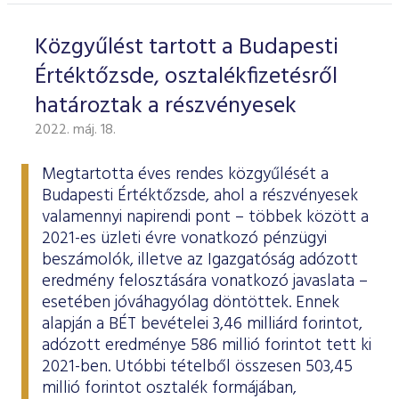
Közgyűlést tartott a Budapesti
Értéktőzsde, osztalékfizetésről
határoztak a részvényesek
2022. máj. 18.
Megtartotta éves rendes közgyűlését a
Budapesti Értéktőzsde, ahol a részvényesek
valamennyi napirendi pont – többek között a
2021-es üzleti évre vonatkozó pénzügyi
beszámolók, illetve az Igazgatóság adózott
eredmény felosztására vonatkozó javaslata –
esetében jóváhagyólag döntöttek. Ennek
alapján a BÉT bevételei 3,46 milliárd forintot,
adózott eredménye 586 millió forintot tett ki
2021-ben. Utóbbi tételből összesen 503,45
millió forintot osztalék formájában,