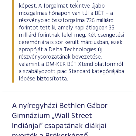
képest. A forgalmat tekintve újabb
mozgalmas hónapon van túl a BÉT – a
részvénypiac összforgalma 736 milliárd
forintot tett ki, amely napi átlagban 35
milliárd forintnak felel meg. Két csengetési
ceremóniára is sor került márciusban, ezek
apropóját a Delta Technologies új
részvénysorozatának bevezetése,
valamint a DM-KER BÉT Xtend platformról
a szabályozott piac Standard kategóriájába
lépése biztosította.
A nyíregyházi Bethlen Gábor
Gimnázium „Wall Street
Indiánjai” csapatának diákjai