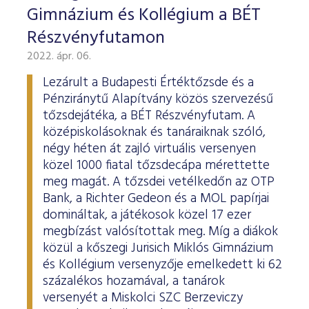
Gimnázium és Kollégium a BÉT
Részvényfutamon
2022. ápr. 06.
Lezárult a Budapesti Értéktőzsde és a
Pénziránytű Alapítvány közös szervezésű
tőzsdejátéka, a BÉT Részvényfutam. A
középiskolásoknak és tanáraiknak szóló,
négy héten át zajló virtuális versenyen
közel 1000 fiatal tőzsdecápa mérettette
meg magát. A tőzsdei vetélkedőn az OTP
Bank, a Richter Gedeon és a MOL papírjai
domináltak, a játékosok közel 17 ezer
megbízást valósítottak meg. Míg a diákok
közül a kőszegi Jurisich Miklós Gimnázium
és Kollégium versenyzője emelkedett ki 62
százalékos hozamával, a tanárok
versenyét a Miskolci SZC Berzeviczy