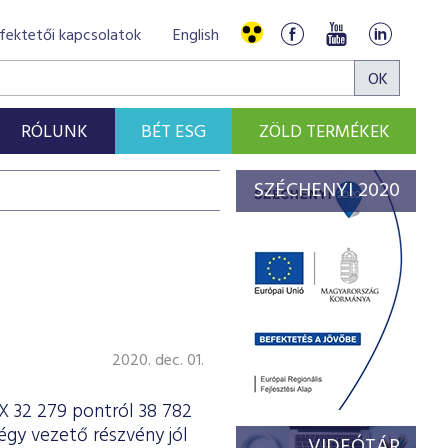
fektetői kapcsolatok
English
RÓLUNK
BÉT ESG
ZÖLD TERMÉKEK
SZÉCHENYI 2020
2020. dec. 01.
X 32 279 pontról 38 782
gy vezető részvény jól
VIDEÓTÁR