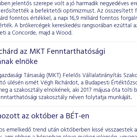
miben jelentős szerepe volt a jó harmadik negyedéves 
s erősítették a befektetői optimizmust. Az összesített
iárd forintos értékkel, a napi 16,9 milliárd forintos forgal
rték. A brókercégek kereskedési rangsorában ezúttal az
veti a Concorde, majd a Wood.
ichárd az MKT Fenntarthatósági
ának elnöke
azdasági Társaság (MKT) Felelős Vállalatirányítás Szak
jító ülésén ismét Végh Richárdot, a Budapesti Értéktőzs
eg a szakosztály elnökének, aki 2017 májusa óta tölti b
enntarthatósági szakosztály néven folytatja munkáját
.
hozott az október a BÉT-en
s emelkedő trend után októberben kissé visszaestek 