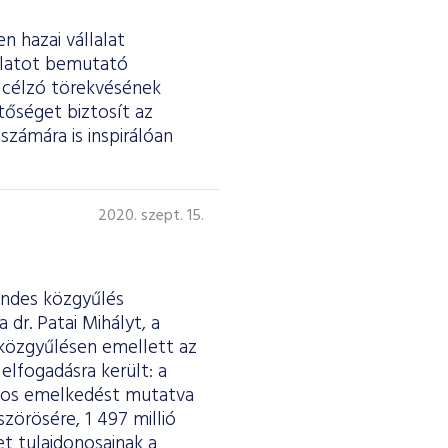
n hazai vállalat
lalatot bemutató
t célzó törekvésének
tőséget biztosít az
számára is inspirálóan
2020. szept. 15.
endes közgyűlés
dr. Patai Mihályt, a
közgyűlésen emellett az
elfogadásra került: a
ékos emelkedést mutatva
szörösére, 1 497 millió
et tulajdonosainak a