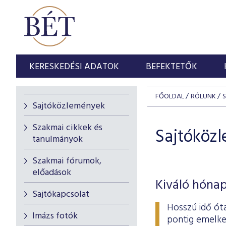
KERESKEDÉSI ADATOK
BEFEKTETŐK
FŐOLDAL
RÓLUNK
Sajtóközlemények
Szakmai cikkek és
Sajtóköz
tanulmányok
Szakmai fórumok,
előadások
Kiváló hónap
Sajtókapcsolat
Hosszú idő ót
Imázs fotók
pontig emelke