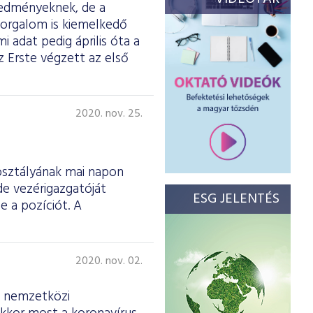
eredményeknek, de a
 forgalom is kiemelkedő
mi adat pedig április óta a
 Erste végzett az első
2020. nov. 25.
osztályának mai napon
de vezérigazgatóját
ESG JELENTÉS
e a pozíciót. A
2020. nov. 02.
a nemzetközi