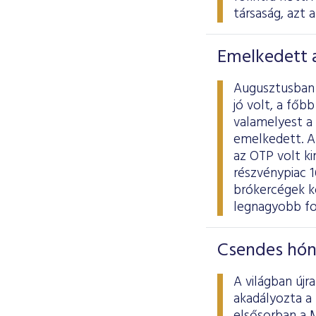
társaság, azt 
Emelkedett a
Augusztusban a
jó volt, a főb
valamelyest a 
emelkedett. A 
az OTP volt ki
részvénypiac 16
brókercégek kö
legnagyobb fo
Csendes hón
A világban újr
akadályozta a