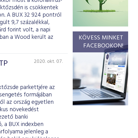
kkor most a koronavírus-
éktőzsdén is csökkentek
on. A BUX 32 924 pontról
ült 9,7 százalékkal,
d forint volt, a napi
rában a Wood került az
KÖVESS MINKET
FACEBOOKON!
OTP
2020. okt. 07.
ktőzsde parkettjére az
csengetés formájában
ől az ország egyetlen
mikus növekedést
ezető banki
ó, a BUX indexben
árfolyama jelenleg a