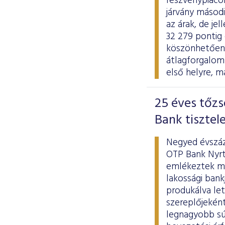
részvénypiaco
járvány másodi
az árak, de j
32 279 pontig 
köszönhetően a
átlagforgalom 
első helyre, m
25 éves tőzs
Bank tisztel
Negyed évszáz
OTP Bank Nyrt
emlékeztek me
lakossági bank
produkálva le
szereplőjekén
legnagyobb súl