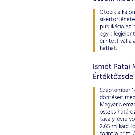
Ötödik alkalom
sikertörténete
publikáció az 
egyik legjelen
érintett válla
hathat.
Ismét Patai 
Értéktőzsde
Szeptember 14
döntéseit mege
Magyar Nemzet
összes határoz
tavalyi évre 
2,65 milliárd 
forintra nőtt.