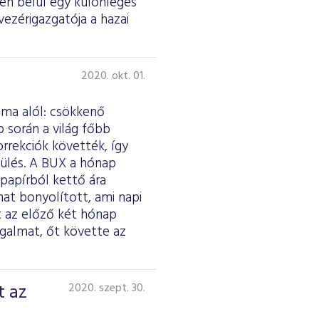
én belül egy különleges
-vezérigazgatója a hazai
2020. okt. 01.
áma alól: csökkenő
 során a világ főbb
orrekciók követték, így
gülés. A BUX a hónap
papírból kettő ára
mat bonyolított, ami napi
nt az előző két hónap
galmat, őt követte az
t az
2020. szept. 30.