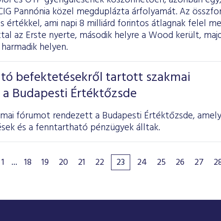
Mol és OTP gyengülésének köszönhetően, azonban egy,
 CIG Pannónia közel megduplázta árfolyamát. Az összfor
os értékkel, ami napi 8 milliárd forintos átlagnak felel 
tal az Erste nyerte, második helyre a Wood került, ma
 harmadik helyen.
tó befektetésekről tartott szakmai
 a Budapesti Értéktőzsde
kmai fórumot rendezett a Budapesti Értéktőzsde, amel
sek és a fenntartható pénzügyek álltak.
1
...
18
19
20
21
22
23
24
25
26
27
2