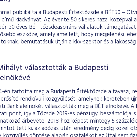
mal publikálta a Budapesti Értéktőzsde a BÉT50 – Ötve
 című kiadványát. Az évente 50 sikeres hazai középvál
idén 30 éves BÉT tőzsdeaspiráns vállalatok támogatásá
tősebb eszköze, amely amellett, hogy megjelenési lehe
latoknak, bemutatásuk útján a kkv-szektor és a lakosság 
Mihályt választották a Budapesti
 elnökévé
-én tartotta meg a Budapesti Értéktőzsde a tavaszi, r
rősítő rendkívüli közgyűlését, amelynek keretében újra 
i Bank alelnökét választották meg a BÉT elnökévé. A 
ati pont, így a Tőzsde 2019-es pénzügyi beszámolója is 
vonatkozó árbevétel 2018-hoz képest mintegy 5 százal
forintot tett ki, az adózás utáni eredmény pedig közel öt
 A közgyűlés döntése alapján osztalékot ezúttal sem fiz