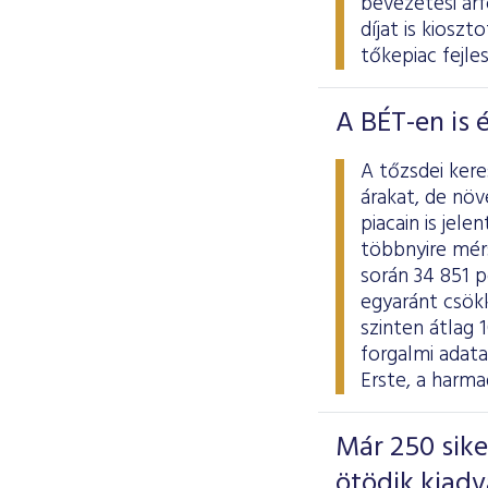
bevezetési ár
díjat is kiosz
tőkepiac fejle
A BÉT-en is 
A tőzsdei ker
árakat, de nö
piacain is jel
többnyire mér
során 34 851 p
egyaránt csökk
szinten átlag 
forgalmi adat
Erste, a harma
Már 250 sik
ötödik kiad