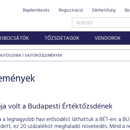
Bejelentkezés
Regisztráció
Elérhetőség
Be
KIBOCSÁTÓK
TŐZSDETAGOK
VENDOROK
SAJTÓSZOBA
SAJTÓKÖZLEMÉNYEK
lemények
ja volt a Budapesti Értéktőzsdének
a a legnagyobb havi erősödést láthattuk a BÉT-en: a BU
dett, ez 20 százalékot meghaladó növekedés. Mind a né