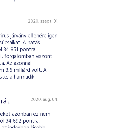
2020. szept. 01.
rus-járvány ellenére igen
úcsaikat. A hatás
l 34 851 pontra
al, forgalomban viszont
a. Az azonnali
m 8,6 milliárd volt. A
ste, a harmadik
rát
2020. aug. 04.
dexeket azonban ez nem
ól 34 692 pontra,