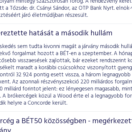
folyam mintegy százszorosán forog. A rendezvény keret
tott a Tőzsde: dr. Csányi Sándor, az OTP Bank Nyrt. elnök
sztéséért járó életműdíjban részesült.
éreztette hatását a második hullám
eskedés sem tudta kivonni magát a járvány második hull
vekvő forgalmat hozott a BÉT-en a szeptember. A hónap
entősebb visszaesések zajlottak, bár ezeket rendszerint k
sékelt maradt a korábbi csúcsokhoz viszonyított gyen
ontról 32 924 pontig esett vissza, a három legnagyobb 
ent. Az azonnali részvényszekció 220 milliárdos forgal
10 milliárd forintot jelent: ez lényegesen magasabb, mi
a. A brókercégek közül a Wood érte el a legnagyobb for
dik helyre a Concorde került.
ercég a BÉT50 közösségben - megérkezet
vány