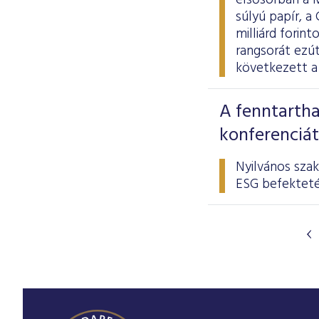
elsősorban a 
súlyú papír, a
milliárd forint
rangsorát ezút
következett a
A fenntartha
konferenciát
Nyilvános sza
ESG befekteté