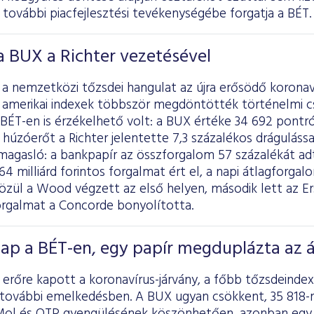
a további piacfejlesztési tevékenységébe forgatja a BÉT.
 BUX a Richter vezetésével
 nemzetközi tőzsdei hangulat az újra erősödő koronaví
b amerikai indexek többször megdöntötték történelmi cs
BÉT-en is érzékelhető volt: a BUX értéke 34 692 pontró
húzóerőt a Richter jelentette 7,3 százalékos dráguláss
magasló: a bankpapír az összforgalom 57 százalékát adt
4 milliárd forintos forgalmat ért el, a napi átlagforgalo
zül a Wood végzett az első helyen, második lett az Er
rgalmat a Concorde bonyolította.
ap a BÉT-en, egy papír megduplázta az á
a erőre kapott a koronavírus-járvány, a főbb tőzsdein
 további emelkedésben. A BUX ugyan csökkent, 35 818-r