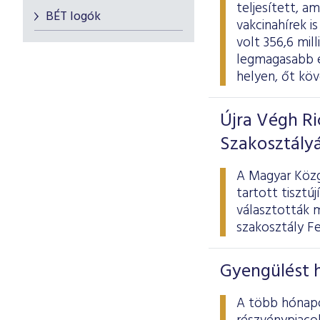
teljesített, a
BÉT logók
vakcinahírek i
volt 356,6 mill
legmagasabb é
helyen, őt kö
Újra Végh R
Szakosztály
A Magyar Közg
tartott tisztú
választották m
szakosztály F
Gyengülést 
A több hónapo