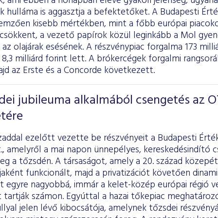
k, ami ebben a hónapban eleve gyakori jelenség, ugyana
k hulláma is aggasztja a befektetőket. A Budapesti Ért
ellemzően kisebb mértékben, mint a főbb európai piacok
csökkent, a vezető papírok közül leginkább a Mol gyeng
z olajárak esésének. A részvénypiac forgalma 173 milliár
8,3 milliárd forint lett. A brókercégek forgalmi rangso
ajd az Erste és a Concorde következett.
dei jubileuma alkalmából csengetés az 
etére
addal ezelőtt vezette be részvényeit a Budapesti Érté
., amelyről a mai napon ünnepélyes, kereskedésindító 
g a tőzsdén. A társaságot, amely a 20. század közepét
jaként funkcionált, majd a privatizációt követően dina
tt egyre nagyobbá, immár a kelet-közép európai régió v
t tartják számon. Egyúttal a hazai tőkepiac meghatároz
lyal jelen lévő kibocsátója, amelynek tőzsdei részvény