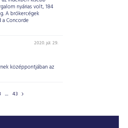
 az indexben kisebb
galom nyárias volt, 184
meg. A brókercégek
jd a Concorde
2020. júl. 29.
ynek középpontjában az
8
...
43