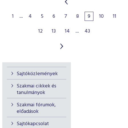
1
...
4
5
6
7
8
9
10
11
12
13
14
...
43
Sajtóközlemények
Szakmai cikkek és
tanulmányok
Szakmai fórumok,
előadások
Sajtókapcsolat