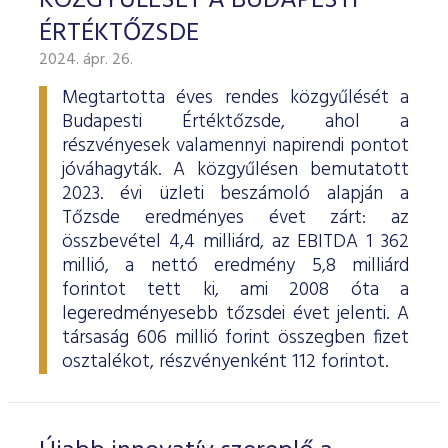
KÖZGYŰLÉSÉT A BUDAPESTI
ÉRTÉKTŐZSDE
2024. ápr. 26.
Megtartotta éves rendes közgyűlését a
Budapesti Értéktőzsde, ahol a
részvényesek valamennyi napirendi pontot
jóváhagyták. A közgyűlésen bemutatott
2023. évi üzleti beszámoló alapján a
Tőzsde eredményes évet zárt: az
összbevétel 4,4 milliárd, az EBITDA 1 362
millió, a nettó eredmény 5,8 milliárd
forintot tett ki, ami 2008 óta a
legeredményesebb tőzsdei évet jelenti. A
társaság 606 millió forint összegben fizet
osztalékot, részvényenként 112 forintot.