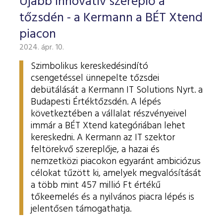
Újabb innovatív szereplő a
tőzsdén - a Kermann a BÉT Xtend
piacon
2024. ápr. 10.
Szimbolikus kereskedésindító
csengetéssel ünnepelte tőzsdei
debütálását a Kermann IT Solutions Nyrt. a
Budapesti Értéktőzsdén. A lépés
következtében a vállalat részvényeivel
immár a BÉT Xtend kategóriában lehet
kereskedni. A Kermann az IT szektor
feltörekvő szereplője, a hazai és
nemzetközi piacokon egyaránt ambiciózus
célokat tűzött ki, amelyek megvalósítását
a több mint 457 millió Ft értékű
tőkeemelés és a nyilvános piacra lépés is
jelentősen támogathatja.