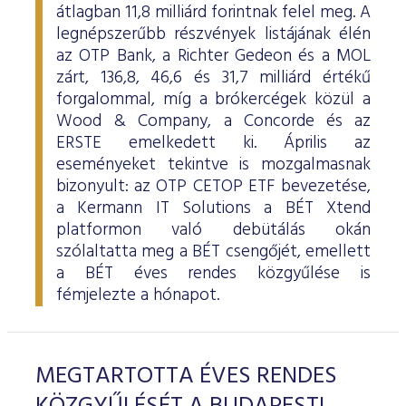
átlagban 11,8 milliárd forintnak felel meg. A
legnépszerűbb részvények listájának élén
az OTP Bank, a Richter Gedeon és a MOL
zárt, 136,8, 46,6 és 31,7 milliárd értékű
forgalommal, míg a brókercégek közül a
Wood & Company, a Concorde és az
ERSTE emelkedett ki. Április az
eseményeket tekintve is mozgalmasnak
bizonyult: az OTP CETOP ETF bevezetése,
a Kermann IT Solutions a BÉT Xtend
platformon való debütálás okán
szólaltatta meg a BÉT csengőjét, emellett
a BÉT éves rendes közgyűlése is
fémjelezte a hónapot.
MEGTARTOTTA ÉVES RENDES