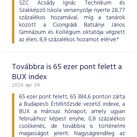
SZC Acsády Ignác Technikum és
Szakképző Iskola versenyzője nyerte 28,77
százalékos hozamával, míg a tanárok
között a Csongrádi Batsányi János
Gimnázium és Kollégium oktatója végzett
az élen, 8,9 százalékos hozamot elérve.*
Továbbra is 65 ezer pont felett a
BUX index
2024. ápr. 04.
65 ezer pont felett, 65 384,6 ponton zárta
a Budapesti Értéktőzsde vezető indexe, a
BUX a márciusi hónapot, amely ugyan
februárhoz képest enyhe, 0,8 százalékos
csökkenés, de továbbra is történelmi
magasságot jelent. Nagyságrendileg az