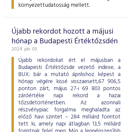
környezettudatosság mellett.
Újabb rekordot hozott a májusi
hónap a Budapesti Értéktőzsdén
2024. jún. 03.
Újabb rekordokat ért el májusban a
Budapesti Értéktőzsde vezető indexe, a
BUX: bár a mutató áprilishoz képest a
hónap végére kissé visszaesett,67 906,5
ponton zárt, május 27-i 69 803 pontos
záróértéke napi rekord a hazai
tőzsdetörténetben. Az azonnali
részvénypiac forgalma meghaladta az
előző havi szintet – 284 milliárd forintot
tett ki, amely napi átlagban 13,5 milliárd
forintnak felel meg. Míg a legnépszerűbb