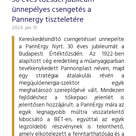
ESG Útmutató
ünnepélyes csengetés a
Pannergy tiszteletére
2024. jún. 13.
Kereskedésindító csengetéssel ünnepelte
a PannErgy Nyrt. 30 éves jubileumát a
Budapesti Értéktőzsdén. Az 1922-ben
alapított cég eredetileg a műanyagiparban
tevékenykedett Pannonplast néven, majd
egy stratégiai átalakulás révén a
megújulóenergia-szektor egyik
meghatározó szereplőjévé vált. Mindezen
fejlődéshez a tőkepiaci jelenlét is
jelentősen hozzájárult: a PannErgy mára az
egyik legnagyobb múltra visszatekintő
kibocsátó a BÉT-en, egyúttal az egyik
legzöldebb részvénynek is tekinthető,
amely elkötelezett a fenntarthatóság és a