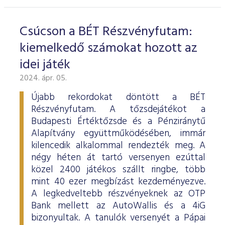
Csúcson a BÉT Részvényfutam:
kiemelkedő számokat hozott az
idei játék
2024. ápr. 05.
Újabb rekordokat döntött a BÉT
Részvényfutam. A tőzsdejátékot a
Budapesti Értéktőzsde és a Pénziránytű
Alapítvány együttműködésében, immár
kilencedik alkalommal rendezték meg. A
négy héten át tartó versenyen ezúttal
közel 2400 játékos szállt ringbe, több
mint 40 ezer megbízást kezdeményezve.
A legkedveltebb részvényeknek az OTP
Bank mellett az AutoWallis és a 4iG
bizonyultak. A tanulók versenyét a Pápai