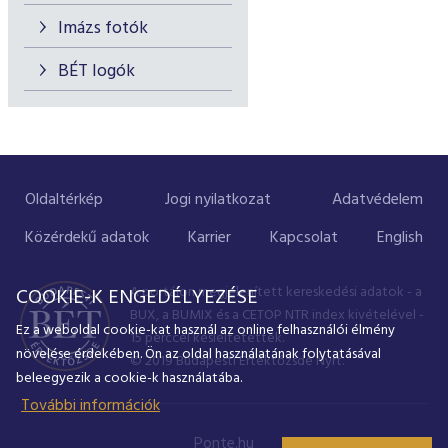
Imázs fotók
BÉT logók
Oldaltérkép
Jogi nyilatkozat
Adatvédelem
Közérdekű adatok
Karrier
Kapcsolat
English
A portálon megjelenített kereskedési adatok - a
COOKIE-K ENGEDÉLYEZÉSE
BUX, a BUMIX és a CETOP NTR index kivételével -
Ez a weboldal cookie-kat használ az online felhasználói élmény
15 perccel késleltetettek.
növelése érdekében. Ön az oldal használatának folytatásával
© 2019 Budapesti Értéktőzsde Nyrt.
beleegyezik a cookie-k használatába.
További információk
Ponte.hu