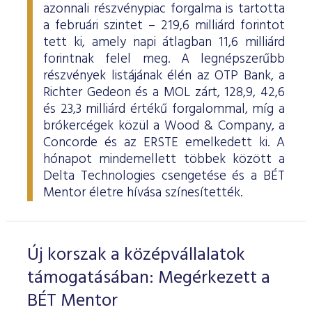
azonnali részvénypiac forgalma is tartotta
a februári szintet – 219,6 milliárd forintot
tett ki, amely napi átlagban 11,6 milliárd
forintnak felel meg. A legnépszerűbb
részvények listájának élén az OTP Bank, a
Richter Gedeon és a MOL zárt, 128,9, 42,6
és 23,3 milliárd értékű forgalommal, míg a
brókercégek közül a Wood & Company, a
Concorde és az ERSTE emelkedett ki. A
hónapot mindemellett többek között a
Delta Technologies csengetése és a BÉT
Mentor életre hívása színesítették.
Új korszak a középvállalatok
támogatásában: Megérkezett a
BÉT Mentor