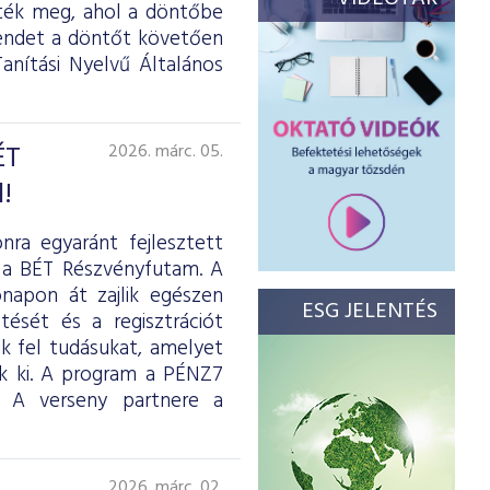
zték meg, ahol a döntőbe
rendet a döntőt követően
anítási Nyelvű Általános
ÉT
2026. márc. 05.
!
ra egyaránt fejlesztett
a, a BÉT Részvényfutam. A
napon át zajlik egészen
ESG JELENTÉS
ését és a regisztrációt
ik fel tudásukat, amelyet
ek ki. A program a PÉNZ7
. A verseny partnere a
2026. márc. 02.