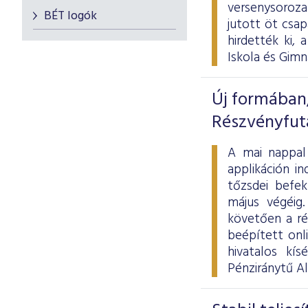
versenysoroza
BÉT logók
jutott öt csa
hirdették ki,
Iskola és Gimn
Új formában,
Részvényfut
A mai nappal 
applikáción i
tőzsdei befek
május végéig.
követően a ré
beépített onl
hivatalos kí
Pénziránytű Al