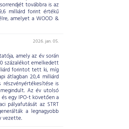
sorrendjét továbbra is az
 milliárd forint értékű
z élre, amelyet a WOOD &
2026. jan. 05.
atója, amely az év során
 40 százalékot emelkedett
árd forintot tett ki, míg
pi átlagban 20,4 milliárd
 részvényértékesítése is
 megindult. Az év utolsó
t, és egy IPO-t követően a
aci pályafutását az STRT
generálták a legnagyobb
 vezette.