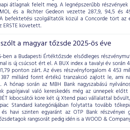
 napi átlagnak felelt meg. A legnépszerűbb részvények 
OL és a Richter Gedeon vezette 287,9, 94,5 és 49,6
A befektetési szolgáltatók közül a Concorde tört a
 ERSTE követett.
szólt a magyar tőzsde 2025-ös éve
5-ben a Budapesti Értéktőzsde elsődleges részvénymut
l is új csúcsot ért el. A BUX index a tavalyi év során
31,79 ponton zárt. Az éves részvényforgalom 4 453 milli
7 milliárd forint értékű tranzakció zajlott le, ami na
nt. A hónap során az MBH Bank nagyszabású nyilvános
ank papírjaival való kereskedés még az ünnepek előtt
ÉT kibocsátói köre két új Xtend piaci vállalattal bővül
piac Standard kategóriájában folytatta tovább tőkepi
s és havi szinten egyaránt az OTP Bank részvényei 
tőzsdetagok rangsorát pedig idén is a WOOD & Company