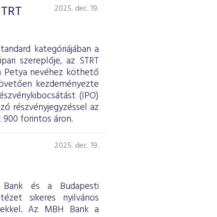
 STRT
2025. dec. 19.
tandard kategóriájában a
pari szereplője, az STRT
gh Petya nevéhez köthető
 követően kezdeményezte
észvénykibocsátást (IPO)
lzó részvényjegyzéssel az
 900 forintos áron.
2025. dec. 19.
H Bank és a Budapesti
tézet sikeres nyilvános
ényekkel. Az MBH Bank a