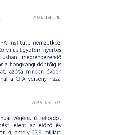
h
2026. febr. 16.
CFA Institute nemzetközi
 Corvinus Egyetem nyertes
ciusban megrendezendő
ár a hongkongi döntőig is
jat, azóta minden évben
mal a CFA verseny hazai
2026. febr. 02.
anuár végére, új rekordot
dést jelent az előző év
t ki, amely 23,9 milliárd