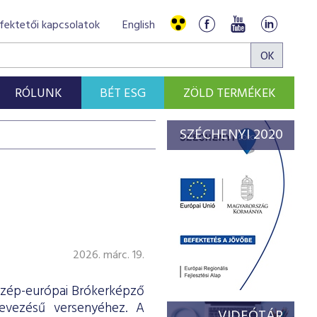
fektetői kapcsolatok
English
RÓLUNK
BÉT ESG
ZÖLD TERMÉKEK
SZÉCHENYI 2020
2026. márc. 19.
Közép-európai Brókerképző
nevezésű versenyéhez. A
VIDEÓTÁR