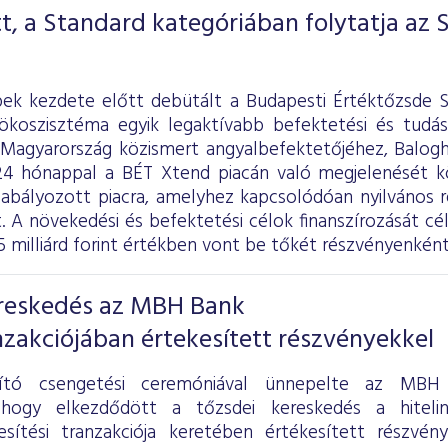
tt, a Standard kategóriában folytatja az
k kezdete előtt debütált a Budapesti Értéktőzsde S
-ökoszisztéma egyik legaktívabb befektetési és tudási
. Magyarország közismert angyalbefektetőjéhez, Balo
g 24 hónappal a BÉT Xtend piacán való megjelenését
zabályozott piacra, amelyhez kapcsolódóan nyilvános r
t. A növekedési és befektetési célok finanszírozását cé
5 milliárd forint értékben vont be tőkét részvényenként
ereskedés az MBH Bank
zakciójában értekesített részvényekkel
ndító csengetési ceremóniával ünnepelte az MB
 hogy elkezdődött a tőzsdei kereskedés a hitelin
kesítési tranzakciója keretében értékesített részv