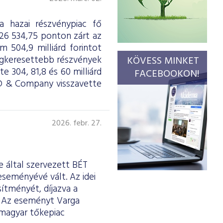
a hazai részvénypiac fő
126 534,75 ponton zárt az
m 504,9 milliárd forintot
 legkeresettebb részvények
KÖVESS MINKET
 304, 81,8 és 60 milliárd
FACEBOOKON!
OD & Company visszavette
2026. febr. 27.
 által szervezett BÉT
eseményévé vált. Az idei
sítményét, díjazva a
. Az eseményt Varga
 magyar tőkepiac