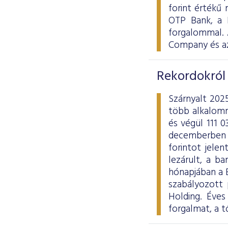
forint értékű
OTP Bank, a M
forgalommal. 
Company és az
Rekordokról 
Szárnyalt 202
több alkalomma
és végül 111 0
decemberben 38
forintot jele
lezárult, a b
hónapjában a B
szabályozott 
Holding. Éve
forgalmat, a 