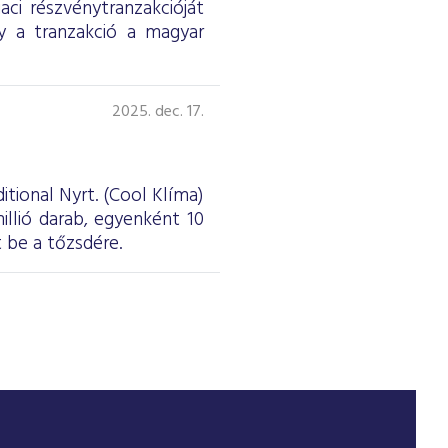
ci részvénytranzakcióját
y a tranzakció a magyar
2025. dec. 17.
tional Nyrt. (Cool Klíma)
illió darab, egyenként 10
t be a tőzsdére.