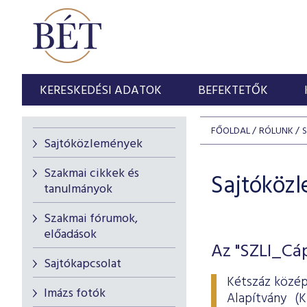
KERESKEDÉSI ADATOK
BEFEKTETŐK
FŐOLDAL
RÓLUNK
Sajtóközlemények
Szakmai cikkek és
Sajtóköz
tanulmányok
Szakmai fórumok,
előadások
Az "SZLI_Cáp
Sajtókapcsolat
Kétszáz közép
Imázs fotók
Alapítvány (