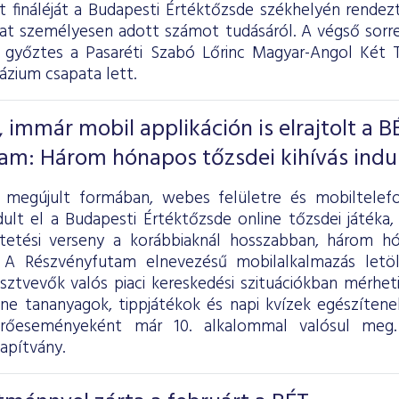
t fináléját a Budapesti Értéktőzsde székhelyén rende
pat személyesen adott számot tudásáról. A végső sor
 a győztes a Pasaréti Szabó Lőrinc Magyar-Angol Két T
ázium csapata lett.
 immár mobil applikáción is elrajtolt a B
am: Három hónapos tőzsdei kihívás indul
megújult formában, webes felületre és mobiltelefon
ndult el a Budapesti Értéktőzsde online tőzsdei játék
tetési verseny a korábbiaknál hosszabban, három hó
 A Részvényfutam elnevezésű mobilalkalmazás letölt
sztvevők valós piaci kereskedési szituációkban mérhet
ine tananyagok, tippjátékok és napi kvízek egészíten
sérőeseményeként már 10. alkalommal valósul meg
apítvány.