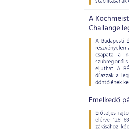
stabilitásának
A Kochmeiste
Challange le
A Budapesti É
részvényelemz
csapata a na
szubregionáli
eljuthat. A B
díjazzák a le
döntőjének ke
Emelkedő pá
Erőteljes raj
elérve 128 8
zárásához képe