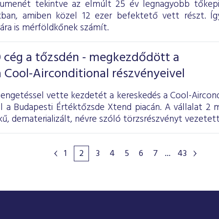
lumenét tekintve az elmúlt 25 év legnagyobb tőkepia
ban, amiben közel 12 ezer befektető vett részt. Íg
ára is mérföldkőnek számít.
 cég a tőzsdén - megkezdődött a
 Cool-Airconditional részvényeivel
engetéssel vette kezdetét a kereskedés a Cool-Aircondi
al a Budapesti Értéktőzsde Xtend piacán. A vállalat 2 m
kű, dematerializált, névre szóló törzsrészvényt vezetet
1
2
3
4
5
6
7
...
43