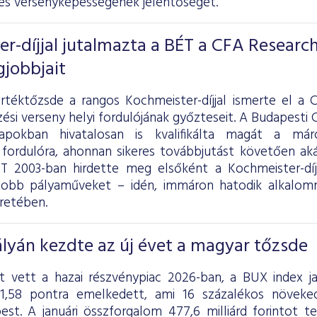
 és versenyképességének jelentőségét.
r-díjjal jutalmazta a BÉT a CFA Researc
gjobbjait
rtéktőzsde a rangos Kochmeister-díjjal ismerte el a 
ési verseny helyi fordulójának győzteseit. A Budapesti
pokban hivatalosan is kvalifikálta magát a már
s fordulóra, ahonnan sikeres továbbjutást követően ak
ÉT 2003-ban hirdette meg elsőként a Kochmeister-dí
gjobb pályaműveket – idén, immáron hatodik alkalom
retében.
lyán kezdte az új évet a magyar tőzsde
tot vett a hazai részvénypiac 2026-ban, a BUX index j
31,58 pontra emelkedett, ami 16 százalékos növeke
st. A januári összforgalom 477,6 milliárd forintot tet