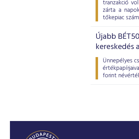
tranzakció vo
zárta a napok
tőkepiac szám
Újabb BÉT50
kereskedés a
Ünnepélyes cs
értékpapírjaiv
forint névérté