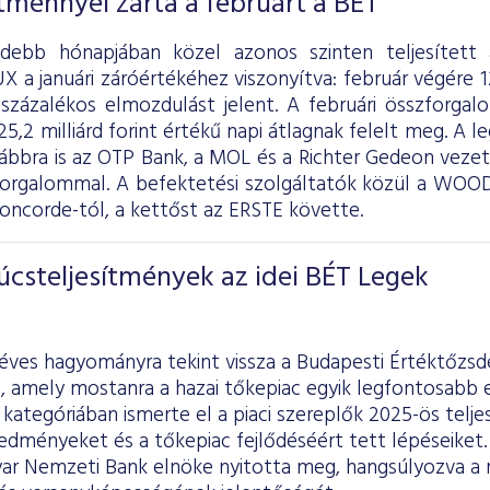
sítménnyel zárta a februárt a BÉT
idebb hónapjában közel azonos szinten teljesített 
X a januári záróértékéhez viszonyítva: február végére 
 százalékos elmozdulást jelent. A februári összforgalo
 25,2 milliárd forint értékű napi átlagnak felelt meg. A
ábbra is az OTP Bank, a MOL és a Richter Gedeon vezette
 forgalommal. A befektetési szolgáltatók közül a WO
oncorde-tól, a kettőst az ERSTE követte.
úcsteljesítmények az idei BÉT Legek
éves hagyományra tekint vissza a Budapesti Értéktőzsde
, amely mostanra a hazai tőkepiac egyik legfontosabb 
 kategóriában ismerte el a piaci szereplők 2025-ös telje
edményeket és a tőkepiac fejlődéséért tett lépéseiket
yar Nemzeti Bank elnöke nyitotta meg, hangsúlyozva a