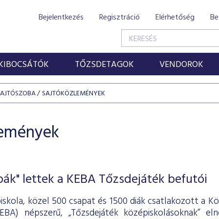
Bejelentkezés
Regisztráció
Elérhetőség
Be
KIBOCSÁTÓK
TŐZSDETAGOK
VENDOROK
SAJTÓSZOBA
SAJTÓKÖZLEMÉNYEK
lemények
ák" lettek a KEBA Tőzsdejáték befutói
iskola, közel 500 csapat és 1500 diák csatlakozott a 
KEBA) népszerű, „Tőzsdejáték középiskolásoknak” el