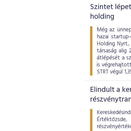
Szintet lépe
holding
Még az ünnepe
hazai startup
Holding Nyrt.
társaság ali
átlépését a s
is végrehajtot
STRT végül 1,3
Elindult a k
részvénytran
Kereskedési
Értéktőzsde,
részvényérté