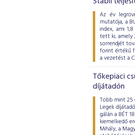
Stabil telje
Az év legröv
mutatója, a BU
index, ami 1,8
tett ki, amely
sorrendjét tov
forint értékű
a vezetést a C
Tőkepiaci cs
díjátadón
Több mint 25 
Legek díjátadó
gálán a BÉT 18
kiemelkedő er
Mihály, a Mag