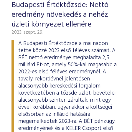
Budapesti Értéktőzsde: Nettó-
eredmény növekedés a nehéz
üzleti környezet ellenére
2023. szept. 29.
A Budapesti Értéktőzsde a mai napon
tette közzé 2023 első féléves számait. A
BÉT nettó eredménye meghaladta 2,5
milliárd Ft-ot, amely 50%-kal magasabb a
2022-es első féléves eredménynél. A
tavalyi rekordévnél jelentősen
alacsonyabb kereskedési forgalom
következtében a tőzsde üzleti bevételei
alacsonyabb szinten zárultak, mint egy
évvel korábban, ugyanakkor a költségei
elsősorban az infláció hatására
megemelkedtek 2023-ra. A BÉT pénzügyi
eredményének és a KELER Csoport első