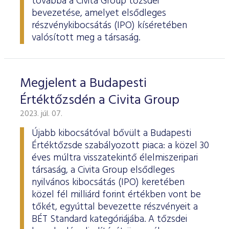
továbbá a Civita Group tőzsdei
bevezetése, amelyet elsődleges
részvénykibocsátás (IPO) kíséretében
valósított meg a társaság.
Megjelent a Budapesti
Értéktőzsdén a Civita Group
2023. júl. 07.
Újabb kibocsátóval bővült a Budapesti
Értéktőzsde szabályozott piaca: a közel 30
éves múltra visszatekintő élelmiszeripari
társaság, a Civita Group elsődleges
nyilvános kibocsátás (IPO) keretében
közel fél milliárd forint értékben vont be
tőkét, egyúttal bevezette részvényeit a
BÉT Standard kategóriájába. A tőzsdei