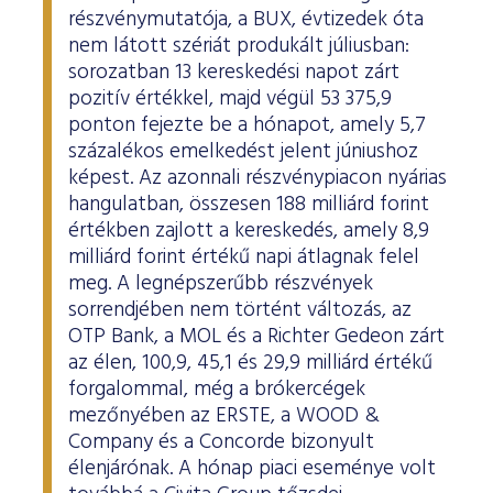
részvénymutatója, a BUX, évtizedek óta
nem látott szériát produkált júliusban:
sorozatban 13 kereskedési napot zárt
pozitív értékkel, majd végül 53 375,9
ponton fejezte be a hónapot, amely 5,7
százalékos emelkedést jelent júniushoz
képest. Az azonnali részvénypiacon nyárias
hangulatban, összesen 188 milliárd forint
értékben zajlott a kereskedés, amely 8,9
milliárd forint értékű napi átlagnak felel
meg. A legnépszerűbb részvények
sorrendjében nem történt változás, az
OTP Bank, a MOL és a Richter Gedeon zárt
az élen, 100,9, 45,1 és 29,9 milliárd értékű
forgalommal, még a brókercégek
mezőnyében az ERSTE, a WOOD &
Company és a Concorde bizonyult
élenjárónak. A hónap piaci eseménye volt