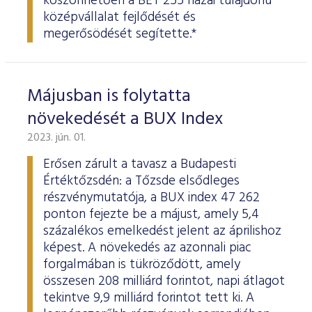
köszönhetően a BÉT 255 hazai tulajdonú
középvállalat fejlődését és
megerősödését segítette.*
Májusban is folytatta
növekedését a BUX Index
2023. jún. 01.
Erősen zárult a tavasz a Budapesti
Értéktőzsdén: a Tőzsde elsődleges
részvénymutatója, a BUX index 47 262
ponton fejezte be a májust, amely 5,4
százalékos emelkedést jelent az áprilishoz
képest. A növekedés az azonnali piac
forgalmában is tükröződött, amely
összesen 208 milliárd forintot, napi átlagot
tekintve 9,9 milliárd forintot tett ki. A