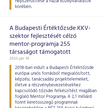
népszerűsítése a hazai középvállalatok
körében.
A Budapesti Értéktőzsde KKV-
szektor fejlesztését célzó
mentor-programja 255
társaságot támogatott
2023. jún. 14.
2018-ban indult a Budapesti Értéktőzsde
európai uniós forrásból megvalósított,
képzési, tanácsadási projektelemeket,
illetve a részvénybevezetésekhez
kapcsolódó tőzsdei felkészítést magában
foglaló Mentor Programja. A 2,1 milliárd
forint keretösszegű programnak