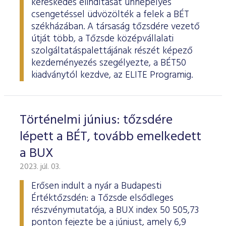
kereskedés elindítását ünnepélyes
csengetéssel üdvözölték a felek a BÉT
székházában. A társaság tőzsdére vezető
útját több, a Tőzsde középvállalati
szolgáltatáspalettájának részét képező
kezdeményezés szegélyezte, a BÉT50
kiadványtól kezdve, az ELITE Programig.
Történelmi június: tőzsdére
lépett a BÉT, tovább emelkedett
a BUX
2023. júl. 03.
Erősen indult a nyár a Budapesti
Értéktőzsdén: a Tőzsde elsődleges
részvénymutatója, a BUX index 50 505,73
ponton fejezte be a júniust, amely 6,9