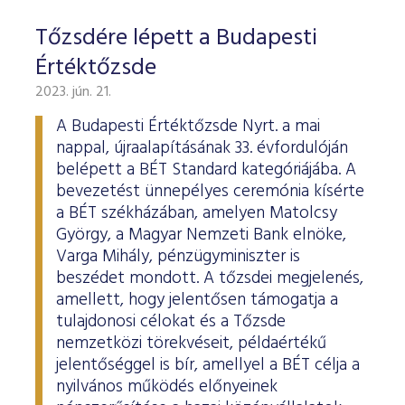
Tőzsdére lépett a Budapesti
Értéktőzsde
2023. jún. 21.
A Budapesti Értéktőzsde Nyrt. a mai
nappal, újraalapításának 33. évfordulóján
belépett a BÉT Standard kategóriájába. A
bevezetést ünnepélyes ceremónia kísérte
a BÉT székházában, amelyen Matolcsy
György, a Magyar Nemzeti Bank elnöke,
Varga Mihály, pénzügyminiszter is
beszédet mondott. A tőzsdei megjelenés,
amellett, hogy jelentősen támogatja a
tulajdonosi célokat és a Tőzsde
nemzetközi törekvéseit, példaértékű
jelentőséggel is bír, amellyel a BÉT célja a
nyilvános működés előnyeinek