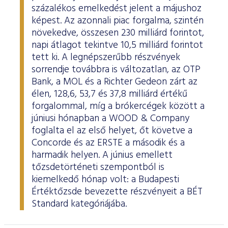
százalékos emelkedést jelent a májushoz
képest. Az azonnali piac forgalma, szintén
növekedve, összesen 230 milliárd forintot,
napi átlagot tekintve 10,5 milliárd forintot
tett ki. A legnépszerűbb részvények
sorrendje továbbra is változatlan, az OTP
Bank, a MOL és a Richter Gedeon zárt az
élen, 128,6, 53,7 és 37,8 milliárd értékű
forgalommal, míg a brókercégek között a
júniusi hónapban a WOOD & Company
foglalta el az első helyet, őt követve a
Concorde és az ERSTE a második és a
harmadik helyen. A június emellett
tőzsdetörténeti szempontból is
kiemelkedő hónap volt: a Budapesti
Értéktőzsde bevezette részvényeit a BÉT
Standard kategóriájába.