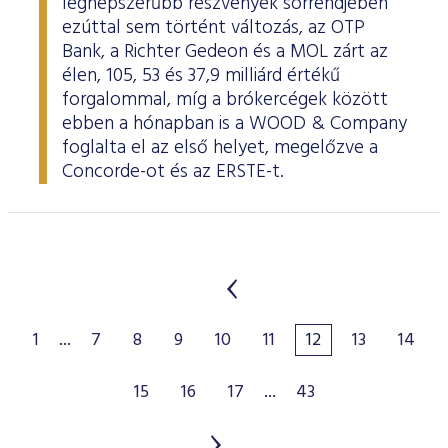
legnépszerűbb részvények sorrendjében
ezúttal sem történt változás, az OTP
Bank, a Richter Gedeon és a MOL zárt az
élen, 105, 53 és 37,9 milliárd értékű
forgalommal, míg a brókercégek között
ebben a hónapban is a WOOD & Company
foglalta el az első helyet, megelőzve a
Concorde-ot és az ERSTE-t.
1
...
7
8
9
10
11
12
13
14
15
16
17
...
43