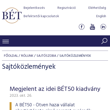
Bejelentkezés
Regisztráció
Elérhetőség
Befektetői kapcsolatok
English
KERESKEDÉSI ADATOK
FŐOLDAL
RÓLUNK
SAJTÓSZOBA
SAJTÓKÖZLEMÉNYEK
INDEXEK
BEFEKTETŐK
Sajtóközlemények
Részvényindexek
Piaci forgalom
Termékcsoportok
KIBOCSÁTÓK
Kötvényindexek
Kedvenc instrumentumok
Szabályozás
Indexek
Részvény és vállalati kötvény tőzsdei bevezetését támoga
Megjelent az idei BÉT50 kiadvány
TŐZSDETAGOK
Jelzáloglevél indexek
program
Azonnali Piac
Alkalmazott díjstruktúra
BÉT szabályzatok
Részvény szekció
2023. okt. 26.
Tőzsdetagok, üzletkötők
VENDOROK
Vállalati kötvény indexek
Származékos piac
BÉT Xtend - Részvénypiac egyszerűen
Részvények
Elszámolás
Befektetővédelem
Hitelpapír szekció
A BÉT50 - Ötven hazai vállalat
Útmutató a taggá váláshoz