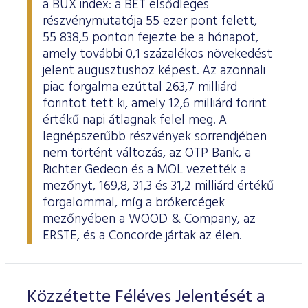
a BUX index: a BÉT elsődleges
ESG Útmutató
részvénymutatója 55 ezer pont felett,
55 838,5 ponton fejezte be a hónapot,
amely további 0,1 százalékos növekedést
jelent augusztushoz képest. Az azonnali
piac forgalma ezúttal 263,7 milliárd
forintot tett ki, amely 12,6 milliárd forint
értékű napi átlagnak felel meg. A
legnépszerűbb részvények sorrendjében
nem történt változás, az OTP Bank, a
Richter Gedeon és a MOL vezették a
mezőnyt, 169,8, 31,3 és 31,2 milliárd értékű
forgalommal, míg a brókercégek
mezőnyében a WOOD & Company, az
ERSTE, és a Concorde jártak az élen.
Közzétette Féléves Jelentését a