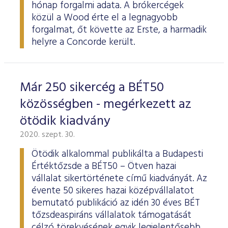
hónap forgalmi adata. A brókercégek
közül a Wood érte el a legnagyobb
forgalmat, őt követte az Erste, a harmadik
helyre a Concorde került.
Már 250 sikercég a BÉT50
közösségben - megérkezett az
ötödik kiadvány
2020. szept. 30.
Ötödik alkalommal publikálta a Budapesti
Értéktőzsde a BÉT50 – Ötven hazai
vállalat sikertörténete című kiadványát. Az
évente 50 sikeres hazai középvállalatot
bemutató publikáció az idén 30 éves BÉT
tőzsdeaspiráns vállalatok támogatását
célzó törekvésének egyik legjelentősebb