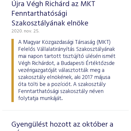
ESG Útmutató
Újra Végh Richárd az MKT
Fenntarthatósági
Szakosztályának elnöke
2020. nov. 25.
A Magyar Közgazdasági Társaság (MKT)
Felelős Vállalatirányítás Szakosztályának
mai napon tartott tisztújító ülésén ismét
Végh Richárdot, a Budapesti Értéktőzsde
vezérigazgatóját választották meg a
szakosztály elnökének, aki 2017 májusa
óta tölti be a pozíciót. A szakosztály
Fenntarthatósági szakosztály néven
folytatja munkáját
.
Gyengülést hozott az október a