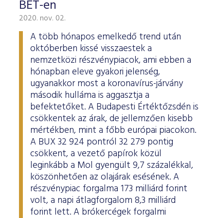
BÉT-en
2020. nov. 02.
A több hónapos emelkedő trend után
októberben kissé visszaestek a
nemzetközi részvénypiacok, ami ebben a
hónapban eleve gyakori jelenség,
ugyanakkor most a koronavírus-járvány
második hulláma is aggasztja a
befektetőket. A Budapesti Értéktőzsdén is
csökkentek az árak, de jellemzően kisebb
mértékben, mint a főbb európai piacokon.
A BUX 32 924 pontról 32 279 pontig
csökkent, a vezető papírok közül
leginkább a Mol gyengült 9,7 százalékkal,
köszönhetően az olajárak esésének. A
részvénypiac forgalma 173 milliárd forint
volt, a napi átlagforgalom 8,3 milliárd
forint lett. A brókercégek forgalmi