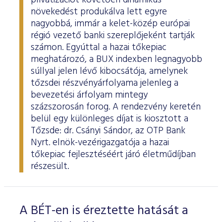
privatizációt követően dinamikus
növekedést produkálva lett egyre
nagyobbá, immár a kelet-közép európai
régió vezető banki szereplőjeként tartják
számon. Egyúttal a hazai tőkepiac
meghatározó, a BUX indexben legnagyobb
súllyal jelen lévő kibocsátója, amelynek
tőzsdei részvényárfolyama jelenleg a
bevezetési árfolyam mintegy
százszorosán forog. A rendezvény keretén
belül egy különleges díjat is kiosztott a
Tőzsde: dr. Csányi Sándor, az OTP Bank
Nyrt. elnök-vezérigazgatója a hazai
tőkepiac fejlesztéséért járó életműdíjban
részesült.
A BÉT-en is éreztette hatását a