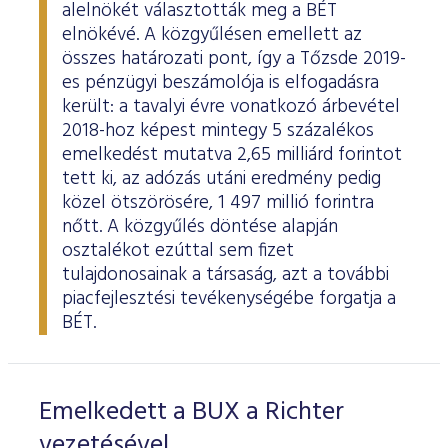
alelnökét választották meg a BÉT
elnökévé. A közgyűlésen emellett az
összes határozati pont, így a Tőzsde 2019-
es pénzügyi beszámolója is elfogadásra
került: a tavalyi évre vonatkozó árbevétel
2018-hoz képest mintegy 5 százalékos
emelkedést mutatva 2,65 milliárd forintot
tett ki, az adózás utáni eredmény pedig
közel ötszörösére, 1 497 millió forintra
nőtt. A közgyűlés döntése alapján
osztalékot ezúttal sem fizet
tulajdonosainak a társaság, azt a további
piacfejlesztési tevékenységébe forgatja a
BÉT.
Emelkedett a BUX a Richter
vezetésével