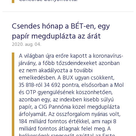
Csendes hónap a BÉT-en, egy
papír megduplázta az árát
2020. aug. 04.
A világban újra erőre kapott a koronavírus-
járvány, a főbb tőzsdeindexeket azonban
ez nem akadályozta a további
emelkedésben. A BUX ugyan csökkent,
35 818-ról 34 692 pontra, elsősorban a Mol
és OTP gyengülésének köszönhetően,
azonban egy, az indexben kisebb súlyú
papír, a CIG Pannónia közel megduplázta
árfolyamát. Az összforgalom nyárias volt,
184 milliárd forintos értékkel, ami napi 8
milliárd forintos átlagnak felel meg. A