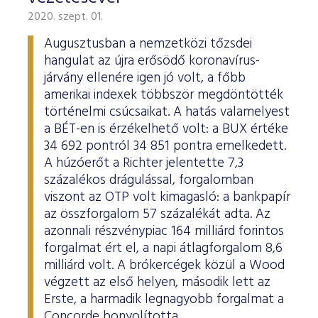
2020. szept. 01.
Augusztusban a nemzetközi tőzsdei
hangulat az újra erősödő koronavírus-
járvány ellenére igen jó volt, a főbb
amerikai indexek többször megdöntötték
történelmi csúcsaikat. A hatás valamelyest
a BÉT-en is érzékelhető volt: a BUX értéke
34 692 pontról 34 851 pontra emelkedett.
A húzóerőt a Richter jelentette 7,3
százalékos drágulással, forgalomban
viszont az OTP volt kimagasló: a bankpapír
az összforgalom 57 százalékát adta. Az
azonnali részvénypiac 164 milliárd forintos
forgalmat ért el, a napi átlagforgalom 8,6
milliárd volt. A brókercégek közül a Wood
végzett az első helyen, második lett az
Erste, a harmadik legnagyobb forgalmat a
Concorde bonyolította.