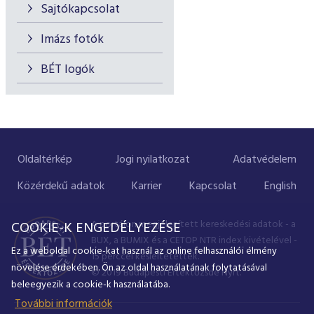
Sajtókapcsolat
Imázs fotók
BÉT logók
Oldaltérkép
Jogi nyilatkozat
Adatvédelem
Közérdekű adatok
Karrier
Kapcsolat
English
A portálon megjelenített kereskedési adatok - a
COOKIE-K ENGEDÉLYEZÉSE
BUX, a BUMIX és a CETOP NTR index kivételével -
Ez a weboldal cookie-kat használ az online felhasználói élmény
15 perccel késleltetettek.
növelése érdekében. Ön az oldal használatának folytatásával
© 2019 Budapesti Értéktőzsde Nyrt.
beleegyezik a cookie-k használatába.
További információk