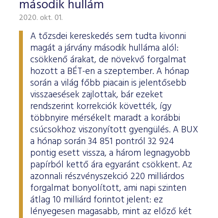
második hullám
2020. okt. 01.
A tőzsdei kereskedés sem tudta kivonni
magát a járvány második hulláma alól:
csökkenő árakat, de növekvő forgalmat
hozott a BÉT-en a szeptember. A hónap
során a világ főbb piacain is jelentősebb
visszaesések zajlottak, bár ezeket
rendszerint korrekciók követték, így
többnyire mérsékelt maradt a korábbi
csúcsokhoz viszonyított gyengülés. A BUX
a hónap során 34 851 pontról 32 924
pontig esett vissza, a három legnagyobb
papírból kettő ára egyaránt csökkent. Az
azonnali részvényszekció 220 milliárdos
forgalmat bonyolított, ami napi szinten
átlag 10 milliárd forintot jelent: ez
lényegesen magasabb, mint az előző két