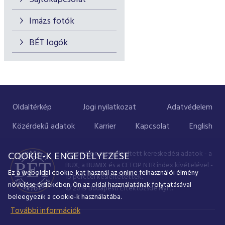
Imázs fotók
BÉT logók
Oldaltérkép
Jogi nyilatkozat
Adatvédelem
Közérdekű adatok
Karrier
Kapcsolat
English
A portálon megjelenített kereskedési adatok - a
COOKIE-K ENGEDÉLYEZÉSE
BUX, a BUMIX és a CETOP NTR index kivételével -
Ez a weboldal cookie-kat használ az online felhasználói élmény
15 perccel késleltetettek.
növelése érdekében. Ön az oldal használatának folytatásával
© 2019 Budapesti Értéktőzsde Nyrt.
beleegyezik a cookie-k használatába.
További információk