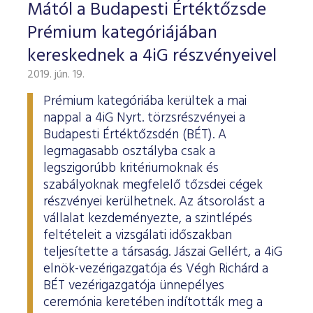
ESG Útmutató
Mától a Budapesti Értéktőzsde
Prémium kategóriájában
kereskednek a 4iG részvényeivel
2019. jún. 19.
Prémium kategóriába kerültek a mai
nappal a 4iG Nyrt. törzsrészvényei a
Budapesti Értéktőzsdén (BÉT). A
legmagasabb osztályba csak a
legszigorúbb kritériumoknak és
szabályoknak megfelelő tőzsdei cégek
részvényei kerülhetnek. Az átsorolást a
vállalat kezdeményezte, a szintlépés
feltételeit a vizsgálati időszakban
teljesítette a társaság. Jászai Gellért, a 4iG
elnök-vezérigazgatója és Végh Richárd a
BÉT vezérigazgatója ünnepélyes
ceremónia keretében indították meg a