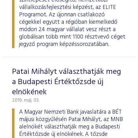
szintlépését elősegítő, nemzetközi
vállalkozásfejlesztési képzést, az ELITE
Programot. Az újonnan csatlakozó
cégekkel együtt a régióban kiemelkedő
módon 24 magyar vállalat vesz részt a
globálisan több mint 1100 résztvevő céget
jegyző program képzéssorozatában.
Patai Mihályt választhatják meg
a Budapesti Értéktőzsde új
elnökének
2019. máj. 03.
A Magyar Nemzeti Bank javaslatára a BÉT
májusi közgyűlésén Patai Mihályt, az MNB
alelnökét választhatják meg a Budapesti
Értéktőzsde új elnökének. A tőzsde