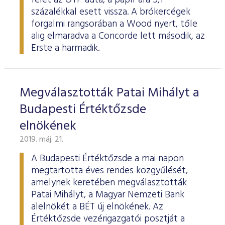
felét az OTP adta, a papír ára 5,1
százalékkal esett vissza. A brókercégek
forgalmi rangsorában a Wood nyert, tőle
alig elmaradva a Concorde lett második, az
Erste a harmadik.
Megválasztották Patai Mihályt a
Budapesti Értéktőzsde
elnökének
2019. máj. 21.
A Budapesti Értéktőzsde a mai napon
megtartotta éves rendes közgyűlését,
amelynek keretében megválasztották
Patai Mihályt, a Magyar Nemzeti Bank
alelnökét a BÉT új elnökének. Az
Értéktőzsde vezérigazgatói posztját a