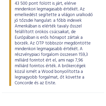
43 500 pont fölött is járt, elérve
mindenkori legmagasabb értékét. Az
emelkedést segítette a világon uralkodó
jó tőzsdei hangulat: a főbb indexek
Amerikában is elérték tavaly ősszel
felállított örökös csúcsaikat, de
Európában is erős hónapot zártak a
börzék. Az OTP többször megdöntötte
mindenkori legmagasabb értékét. A
részvénypiaci forgalom összesen 159,3
milliárd forintot ért el, ami napi 7,96
milliárd forintos érték. A brókercégek
közül ismét a Wood bonyolította a
legnagyobb forgalmat, őt követte a
Concorde és az Erste.