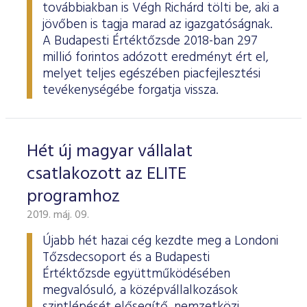
továbbiakban is Végh Richárd tölti be, aki a
jövőben is tagja marad az igazgatóságnak.
A Budapesti Értéktőzsde 2018-ban 297
millió forintos adózott eredményt ért el,
melyet teljes egészében piacfejlesztési
tevékenységébe forgatja vissza.
Hét új magyar vállalat
csatlakozott az ELITE
programhoz
2019. máj. 09.
Újabb hét hazai cég kezdte meg a Londoni
Tőzsdecsoport és a Budapesti
Értéktőzsde együttműködésében
megvalósuló, a középvállalkozások