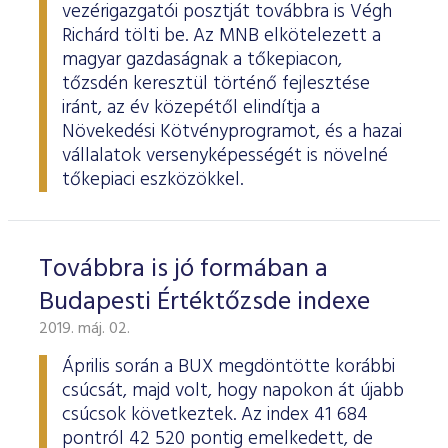
vezérigazgatói posztját továbbra is Végh
Richárd tölti be. Az MNB elkötelezett a
magyar gazdaságnak a tőkepiacon,
tőzsdén keresztül történő fejlesztése
iránt, az év közepétől elindítja a
Növekedési Kötvényprogramot, és a hazai
vállalatok versenyképességét is növelné
tőkepiaci eszközökkel.
Továbbra is jó formában a
Budapesti Értéktőzsde indexe
2019. máj. 02.
Április során a BUX megdöntötte korábbi
csúcsát, majd volt, hogy napokon át újabb
csúcsok következtek. Az index 41 684
pontról 42 520 pontig emelkedett, de