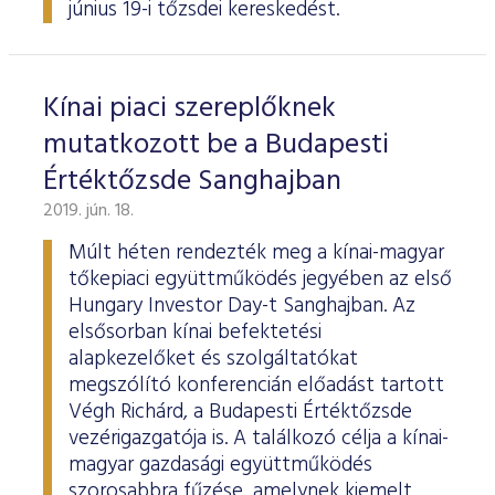
június 19-i tőzsdei kereskedést.
Kínai piaci szereplőknek
mutatkozott be a Budapesti
Értéktőzsde Sanghajban
2019. jún. 18.
Múlt héten rendezték meg a kínai-magyar
tőkepiaci együttműködés jegyében az első
Hungary Investor Day-t Sanghajban. Az
elsősorban kínai befektetési
alapkezelőket és szolgáltatókat
megszólító konferencián előadást tartott
Végh Richárd, a Budapesti Értéktőzsde
vezérigazgatója is. A találkozó célja a kínai-
magyar gazdasági együttműködés
szorosabbra fűzése, amelynek kiemelt