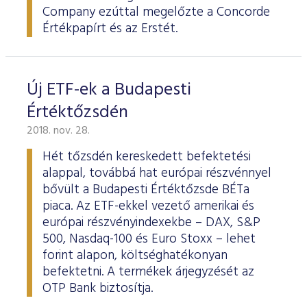
Company ezúttal megelőzte a Concorde
Értékpapírt és az Erstét.
Új ETF-ek a Budapesti
Értéktőzsdén
2018. nov. 28.
Hét tőzsdén kereskedett befektetési
alappal, továbbá hat európai részvénnyel
bővült a Budapesti Értéktőzsde BÉTa
piaca. Az ETF-ekkel vezető amerikai és
európai részvényindexekbe – DAX, S&P
500, Nasdaq-100 és Euro Stoxx – lehet
forint alapon, költséghatékonyan
befektetni. A termékek árjegyzését az
OTP Bank biztosítja.