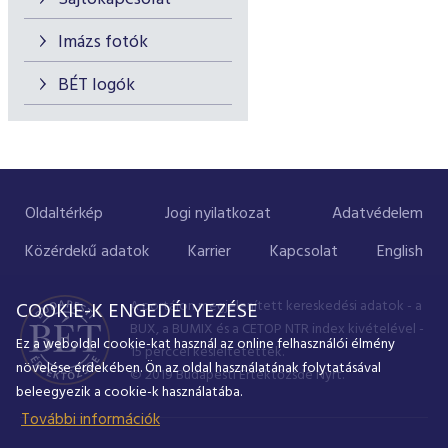
Imázs fotók
BÉT logók
Oldaltérkép
Jogi nyilatkozat
Adatvédelem
Közérdekű adatok
Karrier
Kapcsolat
English
A portálon megjelenített kereskedési adatok - a
COOKIE-K ENGEDÉLYEZÉSE
BUX, a BUMIX és a CETOP NTR index kivételével -
Ez a weboldal cookie-kat használ az online felhasználói élmény
15 perccel késleltetettek.
növelése érdekében. Ön az oldal használatának folytatásával
© 2019 Budapesti Értéktőzsde Nyrt.
beleegyezik a cookie-k használatába.
További információk