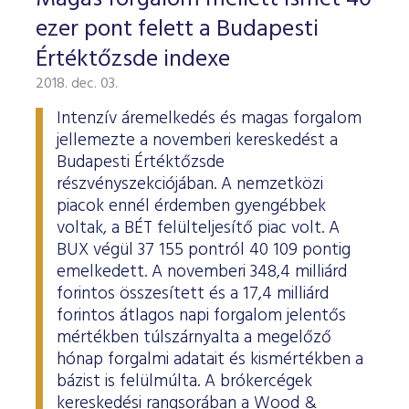
ESG Útmutató
ezer pont felett a Budapesti
Értéktőzsde indexe
2018. dec. 03.
Intenzív áremelkedés és magas forgalom
jellemezte a novemberi kereskedést a
Budapesti Értéktőzsde
részvényszekciójában. A nemzetközi
piacok ennél érdemben gyengébbek
voltak, a BÉT felülteljesítő piac volt. A
BUX végül 37 155 pontról 40 109 pontig
emelkedett. A novemberi 348,4 milliárd
forintos összesített és a 17,4 milliárd
forintos átlagos napi forgalom jelentős
mértékben túlszárnyalta a megelőző
hónap forgalmi adatait és kismértékben a
bázist is felülmúlta. A brókercégek
kereskedési rangsorában a Wood &