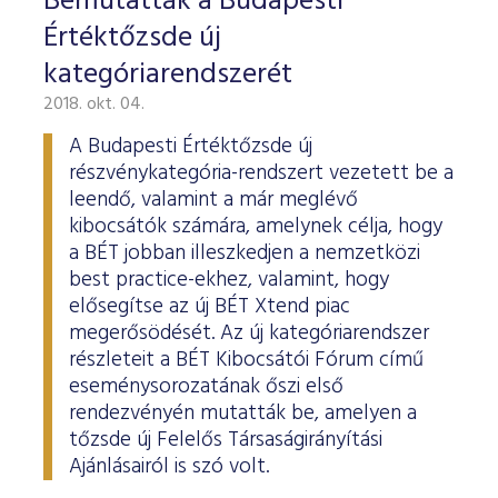
Bemutatták a Budapesti
Értéktőzsde új
kategóriarendszerét
2018. okt. 04.
A Budapesti Értéktőzsde új
részvénykategória-rendszert vezetett be a
leendő, valamint a már meglévő
kibocsátók számára, amelynek célja, hogy
a BÉT jobban illeszkedjen a nemzetközi
best practice-ekhez, valamint, hogy
elősegítse az új BÉT Xtend piac
megerősödését. Az új kategóriarendszer
részleteit a BÉT Kibocsátói Fórum című
eseménysorozatának őszi első
rendezvényén mutatták be, amelyen a
tőzsde új Felelős Társaságirányítási
Ajánlásairól is szó volt.