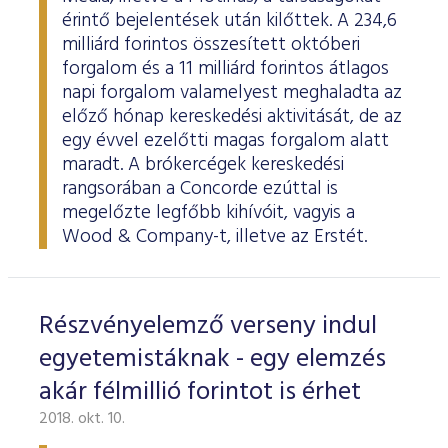
érintő bejelentések után kilőttek. A 234,6
milliárd forintos összesített októberi
forgalom és a 11 milliárd forintos átlagos
napi forgalom valamelyest meghaladta az
előző hónap kereskedési aktivitását, de az
egy évvel ezelőtti magas forgalom alatt
maradt. A brókercégek kereskedési
rangsorában a Concorde ezúttal is
megelőzte legfőbb kihívóit, vagyis a
Wood & Company-t, illetve az Erstét.
Részvényelemző verseny indul
egyetemistáknak - egy elemzés
akár félmillió forintot is érhet
2018. okt. 10.