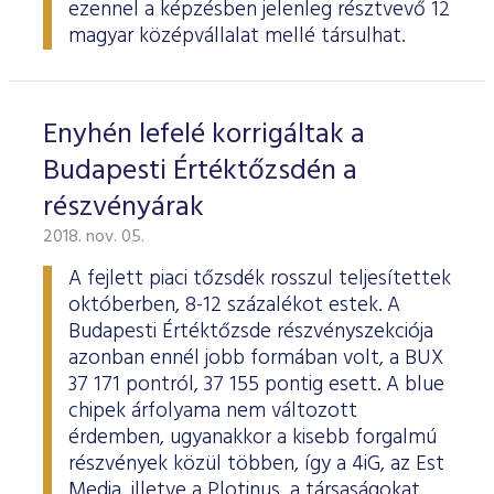
ezennel a képzésben jelenleg résztvevő 12
magyar középvállalat mellé társulhat.
Enyhén lefelé korrigáltak a
Budapesti Értéktőzsdén a
részvényárak
2018. nov. 05.
A fejlett piaci tőzsdék rosszul teljesítettek
októberben, 8-12 százalékot estek. A
Budapesti Értéktőzsde részvényszekciója
azonban ennél jobb formában volt, a BUX
37 171 pontról, 37 155 pontig esett. A blue
chipek árfolyama nem változott
érdemben, ugyanakkor a kisebb forgalmú
részvények közül többen, így a 4iG, az Est
Media, illetve a Plotinus, a társaságokat