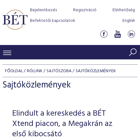
Bejelentkezés
Regisztráció
Elérhetőség
Befektetői kapcsolatok
English
KERESKEDÉSI ADATOK
FŐOLDAL
RÓLUNK
SAJTÓSZOBA
SAJTÓKÖZLEMÉNYEK
INDEXEK
BEFEKTETŐK
Sajtóközlemények
Részvényindexek
Piaci forgalom
Termékcsoportok
KIBOCSÁTÓK
Kötvényindexek
Kedvenc instrumentumok
Szabályozás
Indexek
Részvény és vállalati kötvény tőzsdei bevezetését támoga
Elindult a kereskedés a BÉT
TŐZSDETAGOK
Jelzáloglevél indexek
program
Azonnali Piac
Alkalmazott díjstruktúra
BÉT szabályzatok
Részvény szekció
Xtend piacon, a Megakrán az
Tőzsdetagok, üzletkötők
VENDOROK
Vállalati kötvény indexek
Származékos piac
BÉT Xtend - Részvénypiac egyszerűen
Részvények
első kibocsátó
Elszámolás
Befektetővédelem
Hitelpapír szekció
Útmutató a taggá váláshoz