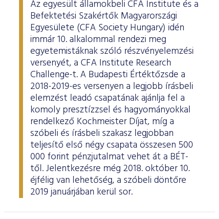
Az egyesült államokbeli CFA Institute és a
Befektetési Szakértők Magyarországi
Egyesülete (CFA Society Hungary) idén
immár 10. alkalommal rendezi meg
egyetemistáknak szóló részvényelemzési
versenyét, a CFA Institute Research
Challenge-t. A Budapesti Értéktőzsde a
2018-2019-es versenyen a legjobb írásbeli
elemzést leadó csapatának ajánlja fel a
komoly presztízzsel és hagyományokkal
rendelkező Kochmeister Díjat, míg a
szóbeli és írásbeli szakasz legjobban
teljesítő első négy csapata összesen 500
000 forint pénzjutalmat vehet át a BÉT-
től. Jelentkezésre még 2018. október 10.
éjfélig van lehetőség, a szóbeli döntőre
2019 januárjában kerül sor.