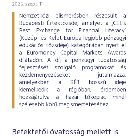
2025. szept. 11.
Nemzetközi elismerésben részesült a
Budapesti Értéktőzsde, amelyet a „CEE’s
Best Exchange for Financial Literacy”
(Közép- és Kelet-Európa legjobb pénzügyi
edukációs tőzsdéje) kategóriában nyert el
a Euromoney Capital Markets Awards
díjátadón. A díj a pénzügyi tudatosság
fejlesztését szolgáló programokat és
kezdeményezéseket jutalmazza,
amelyekben a BÉT hosszú ideje
kiemelkedik a régióban, érdemben
hozzájárulva a hazai tőkepiac minél
szélesebb körű megismertetéséhez.
Befektetői óvatosság mellett is