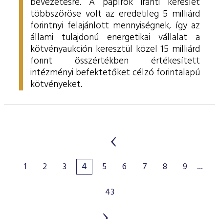
bevezetésre. A papírok iránti kereslet
többszöröse volt az eredetileg 5 milliárd
forintnyi felajánlott mennyiségnek, így az
állami tulajdonú energetikai vállalat a
kötvényaukción keresztül közel 15 milliárd
forint összértékben értékesített
intézményi befektetőket célzó forintalapú
kötvényeket.
1
2
3
4
5
6
7
8
9
...
43