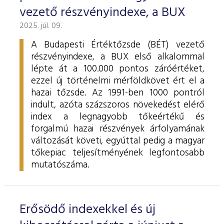
vezető részvényindexe, a BUX
2025. júl. 09.
A Budapesti Értéktőzsde (BÉT) vezető
részvényindexe, a BUX első alkalommal
lépte át a 100.000 pontos záróértéket,
ezzel új történelmi mérföldkövet ért el a
hazai tőzsde. Az 1991-ben 1000 pontról
indult, azóta százszoros növekedést elérő
index a legnagyobb tőkeértékű és
forgalmú hazai részvények árfolyamának
változását követi, egyúttal pedig a magyar
tőkepiac teljesítményének legfontosabb
mutatószáma.
Erősödő indexekkel és új