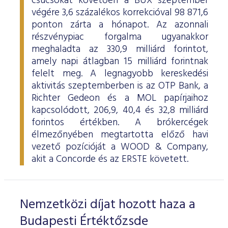
csúcsokat követően a BUX szeptember
ESG Útmutató
végére 3,6 százalékos korrekcióval 98 871,6
ponton zárta a hónapot. Az azonnali
részvénypiac forgalma ugyanakkor
meghaladta az 330,9 milliárd forintot,
amely napi átlagban 15 milliárd forintnak
felelt meg. A legnagyobb kereskedési
aktivitás szeptemberben is az OTP Bank, a
Richter Gedeon és a MOL papírjaihoz
kapcsolódott, 206,9, 40,4 és 32,8 milliárd
forintos értékben. A brókercégek
élmezőnyében megtartotta előző havi
vezető pozícióját a WOOD & Company,
akit a Concorde és az ERSTE követett.
Nemzetközi díjat hozott haza a
Budapesti Értéktőzsde