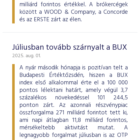
milliárd forintos értékkel. A brókercégek
között a WOOD & Company, a Concorde
és az ERSTE zárt az élen.
Júliusban tovább szárnyalt a BUX
2025. aug. 01.
A nyár második hónapja is pozitívan telt a
Budapesti Értéktőzsdén, hiszen a BUX
index első alkalommal érte el a 100 000
pontos lélektani határt, amely végül 3,7
százalékos növekedéssel 101 244,5
ponton zárt. Az azonnali részvénypiac
összforgalma 271 milliárd forintot tett ki,
ami napi átlagban 11,8 milliárd forintos,
mérsékeltebb aktivitást mutat. A
legnagyobb forgalmat júliusban is az OTP