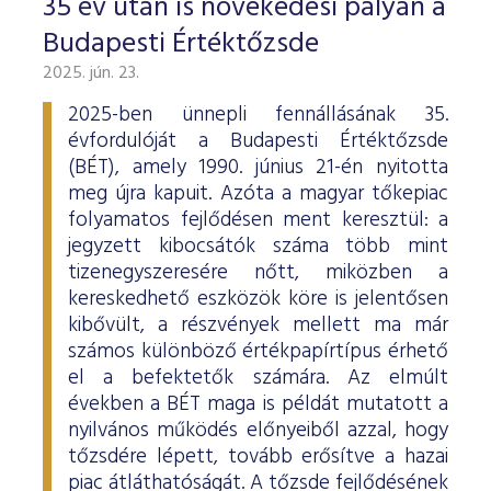
35 év után is növekedési pályán a
Budapesti Értéktőzsde
2025. jún. 23.
2025-ben ünnepli fennállásának 35.
évfordulóját a Budapesti Értéktőzsde
(BÉT), amely 1990. június 21-én nyitotta
meg újra kapuit. Azóta a magyar tőkepiac
folyamatos fejlődésen ment keresztül: a
jegyzett kibocsátók száma több mint
tizenegyszeresére nőtt, miközben a
kereskedhető eszközök köre is jelentősen
kibővült, a részvények mellett ma már
számos különböző értékpapírtípus érhető
el a befektetők számára. Az elmúlt
években a BÉT maga is példát mutatott a
nyilvános működés előnyeiből azzal, hogy
tőzsdére lépett, tovább erősítve a hazai
piac átláthatóságát. A tőzsde fejlődésének