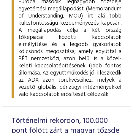
Európa második legnagyobb tőzsdéje
egyetértési megállapodást (Memorandum
of Understanding, MOU) írt alá több
kulcsfontosságú kezdeményezés kapcsán.
A megállapodás célja a két ország
tőkepiacai közötti kapcsolatok
elmélyítése és a legjobb gyakorlatok
kölcsönös megosztása, amely egyúttal a
BÉT nemzetközi, azon belül is a közel-
keleti kapcsolatépítésének újabb fontos
állomása. Az együttműködés jól illeszkedik
az ADX azon törekvéseihez, melyek a
vezető globális pénzügyi intézményekkel
való kapcsolatok erősítését célozzák.
Történelmi rekordon, 100.000
pont fölött zárt a magyar tőzsde