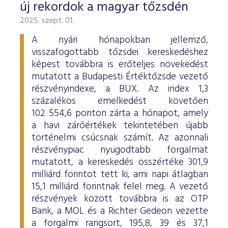
új rekordok a magyar tőzsdén
2025. szept. 01.
A nyári hónapokban jellemző,
visszafogottabb tőzsdei kereskedéshez
képest továbbra is erőteljes növekedést
mutatott a Budapesti Értéktőzsde vezető
részvényindexe, a BUX. Az index 1,3
százalékos emelkedést követően
102 554,6 ponton zárta a hónapot, amely
a havi záróértékek tekintetében újabb
történelmi csúcsnak számít. Az azonnali
részvénypiac nyugodtabb forgalmat
mutatott, a kereskedés összértéke 301,9
milliárd forintot tett ki, ami napi átlagban
15,1 milliárd forintnak felel meg. A vezető
részvények között továbbra is az OTP
Bank, a MOL és a Richter Gedeon vezette
a forgalmi rangsort, 195,8, 39 és 37,1