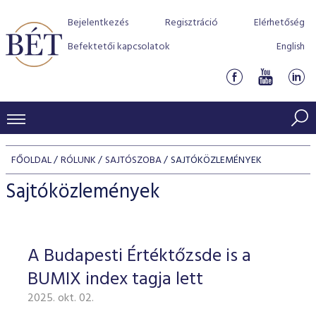
Bejelentkezés
Regisztráció
Elérhetőség
Befektetői kapcsolatok
English
KERESKEDÉSI ADATOK
FŐOLDAL
RÓLUNK
SAJTÓSZOBA
SAJTÓKÖZLEMÉNYEK
INDEXEK
BEFEKTETŐK
Sajtóközlemények
Részvényindexek
Piaci forgalom
Termékcsoportok
KIBOCSÁTÓK
Kötvényindexek
Kedvenc instrumentumok
Szabályozás
Indexek
Részvény és vállalati kötvény tőzsdei bevezetését támoga
A Budapesti Értéktőzsde is a
TŐZSDETAGOK
Jelzáloglevél indexek
program
Azonnali Piac
Alkalmazott díjstruktúra
BÉT szabályzatok
Részvény szekció
BUMIX index tagja lett
Tőzsdetagok, üzletkötők
VENDOROK
Vállalati kötvény indexek
Származékos piac
BÉT Xtend - Részvénypiac egyszerűen
Részvények
Elszámolás
Befektetővédelem
2025. okt. 02.
Hitelpapír szekció
Útmutató a taggá váláshoz