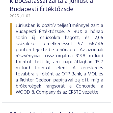
kibocsátással zárta a júniust a
Budapesti Értéktőzsde
2025. júl. 02.
Júniusban is pozitív teljesítménnyel zárt a
Budapesti Értéktőzsde. A BUX a hónap
során új csúcsokra hágott, és 2,06
százalékos emelkedéssel 97 667,46
ponton fejezte be a hónapot. Az azonnali
részvénypiac összforgalma 313,8 milliárd
forintot tett ki, ami napi átlagban 15,7
milliárd forintot jelent. A kereskedés
továbbra is főként az OTP Bank, a MOL és
a Richter Gedeon papírjaival zajlott, míg a
brókercégek rangsorát a Concorde, a
WOOD & Company és az ERSTE vezette.