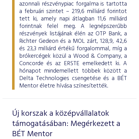
azonnali részvénypiac forgalma is tartotta
a februári szintet – 219,6 milliárd forintot
tett ki, amely napi átlagban 11,6 milliárd
forintnak felel meg. A legnépszerűbb
részvények listájának élén az OTP Bank, a
Richter Gedeon és a MOL zárt, 128,9, 42,6
és 23,3 milliárd értékű forgalommal, míg a
brókercégek közül a Wood & Company, a
Concorde és az ERSTE emelkedett ki. A
hónapot mindemellett többek között a
Delta Technologies csengetése és a BÉT
Mentor életre hívása színesítették.
Új korszak a középvállalatok
támogatásában: Megérkezett a
BÉT Mentor