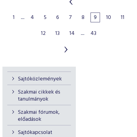
1
...
4
5
6
7
8
9
10
11
12
13
14
...
43
Sajtóközlemények
Szakmai cikkek és
tanulmányok
Szakmai fórumok,
előadások
Sajtókapcsolat