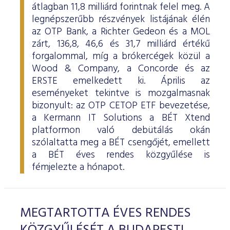
átlagban 11,8 milliárd forintnak felel meg. A
legnépszerűbb részvények listájának élén
az OTP Bank, a Richter Gedeon és a MOL
zárt, 136,8, 46,6 és 31,7 milliárd értékű
forgalommal, míg a brókercégek közül a
Wood & Company, a Concorde és az
ERSTE emelkedett ki. Április az
eseményeket tekintve is mozgalmasnak
bizonyult: az OTP CETOP ETF bevezetése,
a Kermann IT Solutions a BÉT Xtend
platformon való debütálás okán
szólaltatta meg a BÉT csengőjét, emellett
a BÉT éves rendes közgyűlése is
fémjelezte a hónapot.
MEGTARTOTTA ÉVES RENDES