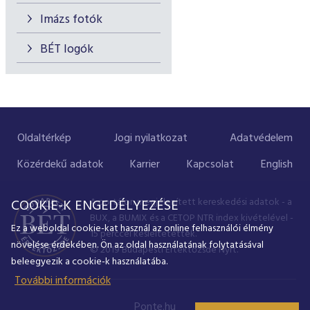
Imázs fotók
BÉT logók
Oldaltérkép
Jogi nyilatkozat
Adatvédelem
Közérdekű adatok
Karrier
Kapcsolat
English
A portálon megjelenített kereskedési adatok - a
COOKIE-K ENGEDÉLYEZÉSE
BUX, a BUMIX és a CETOP NTR index kivételével -
Ez a weboldal cookie-kat használ az online felhasználói élmény
15 perccel késleltetettek.
növelése érdekében. Ön az oldal használatának folytatásával
© 2019 Budapesti Értéktőzsde Nyrt.
beleegyezik a cookie-k használatába.
További információk
Ponte.hu