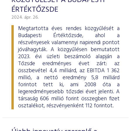
KÖZGYŰLÉSÉT A BUDAPESTI
ÉRTÉKTŐZSDE
2024. ápr. 26.
Megtartotta éves rendes közgyűlését a
Budapesti Értéktőzsde, ahol a
részvényesek valamennyi napirendi pontot
jóváhagyták. A közgyűlésen bemutatott
2023. évi üzleti beszámoló alapján a
Tőzsde eredményes évet zárt: az
összbevétel 4,4 milliárd, az EBITDA 1 362
millió, a nettó eredmény 5,8 milliárd
forintot tett ki, ami 2008 óta a
legeredményesebb tőzsdei évet jelenti. A
társaság 606 millió forint összegben fizet
osztalékot, részvényenként 112 forintot.