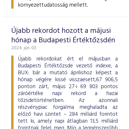
környezettudatosság mellett.
Újabb rekordot hozott a májusi
hónap a Budapesti Értéktőzsdén
2024. jún. 03.
Újabb rekordokat ért el májusban a
Budapesti Értéktőzsde vezető indexe, a
BUX: bár a mutató áprilishoz képest a
hónap végére kissé visszaesett,67 906,5
ponton zárt, május 27-i 69 803 pontos
záróértéke napi rekord a hazai
tőzsdetörténetben. Az azonnali
részvénypiac forgalma meghaladta az
előző havi szintet – 284 milliárd forintot
tett ki, amely napi átlagban 13,5 milliárd
forintnak felel meg. Míg a legnépszerűbb