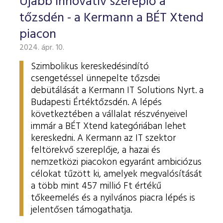
Újabb innovatív szereplő a
tőzsdén - a Kermann a BÉT Xtend
piacon
2024. ápr. 10.
Szimbolikus kereskedésindító
csengetéssel ünnepelte tőzsdei
debütálását a Kermann IT Solutions Nyrt. a
Budapesti Értéktőzsdén. A lépés
következtében a vállalat részvényeivel
immár a BÉT Xtend kategóriában lehet
kereskedni. A Kermann az IT szektor
feltörekvő szereplője, a hazai és
nemzetközi piacokon egyaránt ambiciózus
célokat tűzött ki, amelyek megvalósítását
a több mint 457 millió Ft értékű
tőkeemelés és a nyilvános piacra lépés is
jelentősen támogathatja.