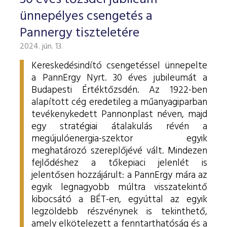
ESG Útmutató
ünnepélyes csengetés a
Pannergy tiszteletére
2024. jún. 13.
Kereskedésindító csengetéssel ünnepelte
a PannErgy Nyrt. 30 éves jubileumát a
Budapesti Értéktőzsdén. Az 1922-ben
alapított cég eredetileg a műanyagiparban
tevékenykedett Pannonplast néven, majd
egy stratégiai átalakulás révén a
megújulóenergia-szektor egyik
meghatározó szereplőjévé vált. Mindezen
fejlődéshez a tőkepiaci jelenlét is
jelentősen hozzájárult: a PannErgy mára az
egyik legnagyobb múltra visszatekintő
kibocsátó a BÉT-en, egyúttal az egyik
legzöldebb részvénynek is tekinthető,
amely elkötelezett a fenntarthatóság és a