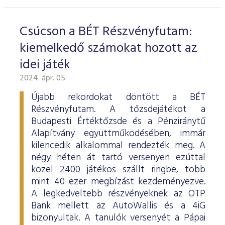
Csúcson a BÉT Részvényfutam:
kiemelkedő számokat hozott az
idei játék
2024. ápr. 05.
Újabb rekordokat döntött a BÉT
Részvényfutam. A tőzsdejátékot a
Budapesti Értéktőzsde és a Pénziránytű
Alapítvány együttműködésében, immár
kilencedik alkalommal rendezték meg. A
négy héten át tartó versenyen ezúttal
közel 2400 játékos szállt ringbe, több
mint 40 ezer megbízást kezdeményezve.
A legkedveltebb részvényeknek az OTP
Bank mellett az AutoWallis és a 4iG
bizonyultak. A tanulók versenyét a Pápai