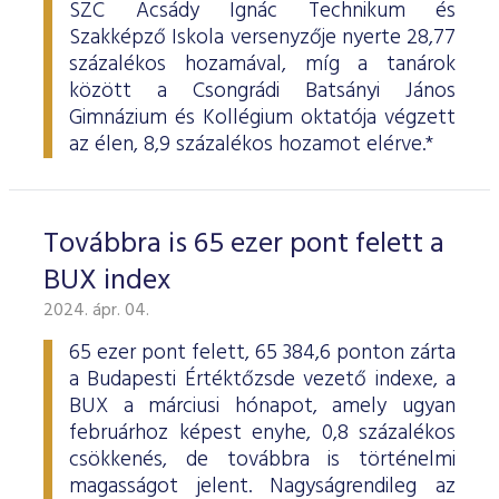
SZC Acsády Ignác Technikum és
Szakképző Iskola versenyzője nyerte 28,77
százalékos hozamával, míg a tanárok
között a Csongrádi Batsányi János
Gimnázium és Kollégium oktatója végzett
az élen, 8,9 százalékos hozamot elérve.*
Továbbra is 65 ezer pont felett a
BUX index
2024. ápr. 04.
65 ezer pont felett, 65 384,6 ponton zárta
a Budapesti Értéktőzsde vezető indexe, a
BUX a márciusi hónapot, amely ugyan
februárhoz képest enyhe, 0,8 százalékos
csökkenés, de továbbra is történelmi
magasságot jelent. Nagyságrendileg az