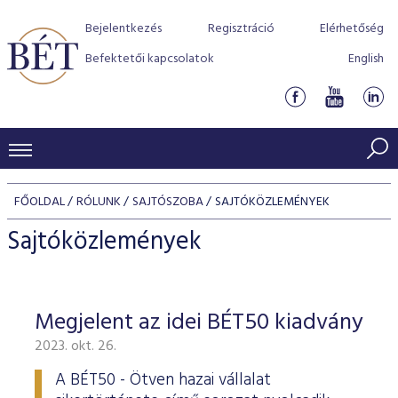
Bejelentkezés
Regisztráció
Elérhetőség
Befektetői kapcsolatok
English
KERESKEDÉSI ADATOK
FŐOLDAL
RÓLUNK
SAJTÓSZOBA
SAJTÓKÖZLEMÉNYEK
INDEXEK
BEFEKTETŐK
Sajtóközlemények
Részvényindexek
Piaci forgalom
Termékcsoportok
KIBOCSÁTÓK
Kötvényindexek
Kedvenc instrumentumok
Szabályozás
Indexek
Részvény és vállalati kötvény tőzsdei bevezetését támoga
Megjelent az idei BÉT50 kiadvány
TŐZSDETAGOK
Jelzáloglevél indexek
program
Azonnali Piac
Alkalmazott díjstruktúra
BÉT szabályzatok
Részvény szekció
2023. okt. 26.
Tőzsdetagok, üzletkötők
VENDOROK
Vállalati kötvény indexek
Származékos piac
BÉT Xtend - Részvénypiac egyszerűen
Részvények
Elszámolás
Befektetővédelem
Hitelpapír szekció
A BÉT50 - Ötven hazai vállalat
Útmutató a taggá váláshoz