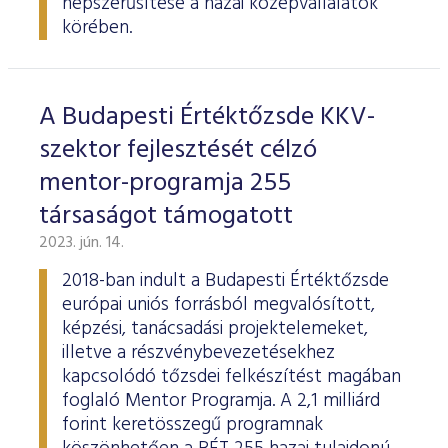
népszerűsítése a hazai középvállalatok
körében.
A Budapesti Értéktőzsde KKV-
szektor fejlesztését célzó
mentor-programja 255
társaságot támogatott
2023. jún. 14.
2018-ban indult a Budapesti Értéktőzsde
európai uniós forrásból megvalósított,
képzési, tanácsadási projektelemeket,
illetve a részvénybevezetésekhez
kapcsolódó tőzsdei felkészítést magában
foglaló Mentor Programja. A 2,1 milliárd
forint keretösszegű programnak