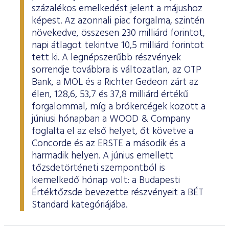
százalékos emelkedést jelent a májushoz
képest. Az azonnali piac forgalma, szintén
növekedve, összesen 230 milliárd forintot,
napi átlagot tekintve 10,5 milliárd forintot
tett ki. A legnépszerűbb részvények
sorrendje továbbra is változatlan, az OTP
Bank, a MOL és a Richter Gedeon zárt az
élen, 128,6, 53,7 és 37,8 milliárd értékű
forgalommal, míg a brókercégek között a
júniusi hónapban a WOOD & Company
foglalta el az első helyet, őt követve a
Concorde és az ERSTE a második és a
harmadik helyen. A június emellett
tőzsdetörténeti szempontból is
kiemelkedő hónap volt: a Budapesti
Értéktőzsde bevezette részvényeit a BÉT
Standard kategóriájába.