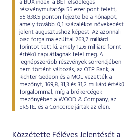
a BUX index: a BÉT elsődleges
ESG Útmutató
részvénymutatója 55 ezer pont felett,
55 838,5 ponton fejezte be a hónapot,
amely további 0,1 százalékos növekedést
jelent augusztushoz képest. Az azonnali
piac forgalma ezúttal 263,7 milliárd
forintot tett ki, amely 12,6 milliárd forint
értékű napi átlagnak felel meg. A
legnépszerűbb részvények sorrendjében
nem történt változás, az OTP Bank, a
Richter Gedeon és a MOL vezették a
mezőnyt, 169,8, 31,3 és 31,2 milliárd értékű
forgalommal, míg a brókercégek
mezőnyében a WOOD & Company, az
ERSTE, és a Concorde jártak az élen.
Közzétette Féléves Jelentését a