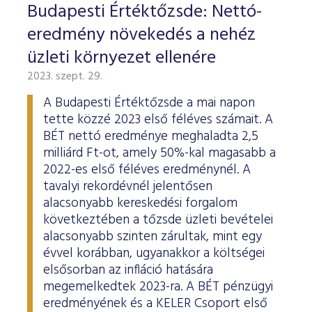
Budapesti Értéktőzsde: Nettó-
eredmény növekedés a nehéz
üzleti környezet ellenére
2023. szept. 29.
A Budapesti Értéktőzsde a mai napon
tette közzé 2023 első féléves számait. A
BÉT nettó eredménye meghaladta 2,5
milliárd Ft-ot, amely 50%-kal magasabb a
2022-es első féléves eredménynél. A
tavalyi rekordévnél jelentősen
alacsonyabb kereskedési forgalom
következtében a tőzsde üzleti bevételei
alacsonyabb szinten zárultak, mint egy
évvel korábban, ugyanakkor a költségei
elsősorban az infláció hatására
megemelkedtek 2023-ra. A BÉT pénzügyi
eredményének és a KELER Csoport első