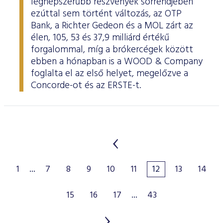
legnépszerűbb részvények sorrendjében
ezúttal sem történt változás, az OTP
Bank, a Richter Gedeon és a MOL zárt az
élen, 105, 53 és 37,9 milliárd értékű
forgalommal, míg a brókercégek között
ebben a hónapban is a WOOD & Company
foglalta el az első helyet, megelőzve a
Concorde-ot és az ERSTE-t.
1
...
7
8
9
10
11
12
13
14
15
16
17
...
43