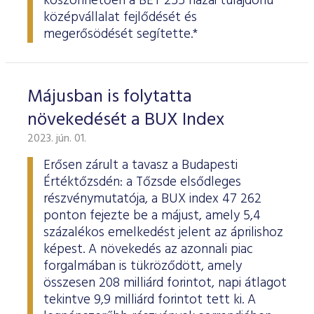
köszönhetően a BÉT 255 hazai tulajdonú
középvállalat fejlődését és
megerősödését segítette.*
Májusban is folytatta
növekedését a BUX Index
2023. jún. 01.
Erősen zárult a tavasz a Budapesti
Értéktőzsdén: a Tőzsde elsődleges
részvénymutatója, a BUX index 47 262
ponton fejezte be a májust, amely 5,4
százalékos emelkedést jelent az áprilishoz
képest. A növekedés az azonnali piac
forgalmában is tükröződött, amely
összesen 208 milliárd forintot, napi átlagot
tekintve 9,9 milliárd forintot tett ki. A