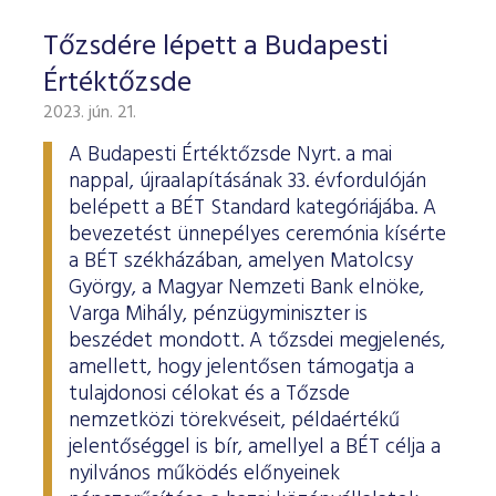
Tőzsdére lépett a Budapesti
Értéktőzsde
2023. jún. 21.
A Budapesti Értéktőzsde Nyrt. a mai
nappal, újraalapításának 33. évfordulóján
belépett a BÉT Standard kategóriájába. A
bevezetést ünnepélyes ceremónia kísérte
a BÉT székházában, amelyen Matolcsy
György, a Magyar Nemzeti Bank elnöke,
Varga Mihály, pénzügyminiszter is
beszédet mondott. A tőzsdei megjelenés,
amellett, hogy jelentősen támogatja a
tulajdonosi célokat és a Tőzsde
nemzetközi törekvéseit, példaértékű
jelentőséggel is bír, amellyel a BÉT célja a
nyilvános működés előnyeinek