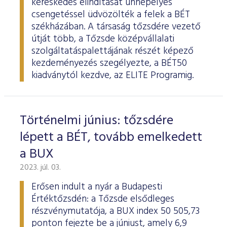
kereskedés elindítását ünnepélyes
csengetéssel üdvözölték a felek a BÉT
székházában. A társaság tőzsdére vezető
útját több, a Tőzsde középvállalati
szolgáltatáspalettájának részét képező
kezdeményezés szegélyezte, a BÉT50
kiadványtól kezdve, az ELITE Programig.
Történelmi június: tőzsdére
lépett a BÉT, tovább emelkedett
a BUX
2023. júl. 03.
Erősen indult a nyár a Budapesti
Értéktőzsdén: a Tőzsde elsődleges
részvénymutatója, a BUX index 50 505,73
ponton fejezte be a júniust, amely 6,9