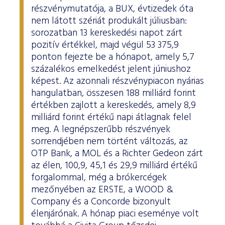
részvénymutatója, a BUX, évtizedek óta
nem látott szériát produkált júliusban:
sorozatban 13 kereskedési napot zárt
pozitív értékkel, majd végül 53 375,9
ponton fejezte be a hónapot, amely 5,7
százalékos emelkedést jelent júniushoz
képest. Az azonnali részvénypiacon nyárias
hangulatban, összesen 188 milliárd forint
értékben zajlott a kereskedés, amely 8,9
milliárd forint értékű napi átlagnak felel
meg. A legnépszerűbb részvények
sorrendjében nem történt változás, az
OTP Bank, a MOL és a Richter Gedeon zárt
az élen, 100,9, 45,1 és 29,9 milliárd értékű
forgalommal, még a brókercégek
mezőnyében az ERSTE, a WOOD &
Company és a Concorde bizonyult
élenjárónak. A hónap piaci eseménye volt