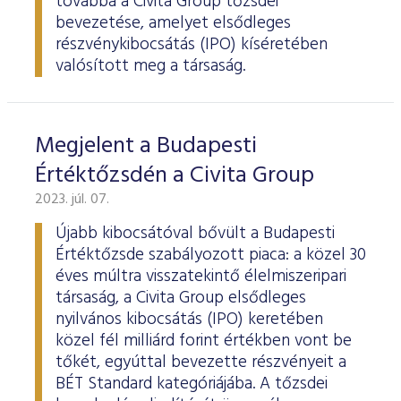
továbbá a Civita Group tőzsdei
bevezetése, amelyet elsődleges
részvénykibocsátás (IPO) kíséretében
valósított meg a társaság.
Megjelent a Budapesti
Értéktőzsdén a Civita Group
2023. júl. 07.
Újabb kibocsátóval bővült a Budapesti
Értéktőzsde szabályozott piaca: a közel 30
éves múltra visszatekintő élelmiszeripari
társaság, a Civita Group elsődleges
nyilvános kibocsátás (IPO) keretében
közel fél milliárd forint értékben vont be
tőkét, egyúttal bevezette részvényeit a
BÉT Standard kategóriájába. A tőzsdei