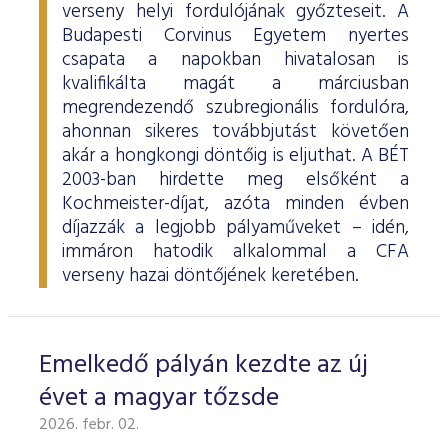
verseny helyi fordulójának győzteseit. A
Budapesti Corvinus Egyetem nyertes
csapata a napokban hivatalosan is
kvalifikálta magát a márciusban
megrendezendő szubregionális fordulóra,
ahonnan sikeres továbbjutást követően
akár a hongkongi döntőig is eljuthat. A BÉT
2003-ban hirdette meg elsőként a
Kochmeister-díjat, azóta minden évben
díjazzák a legjobb pályaműveket – idén,
immáron hatodik alkalommal a CFA
verseny hazai döntőjének keretében.
Emelkedő pályán kezdte az új
évet a magyar tőzsde
2026. febr. 02.