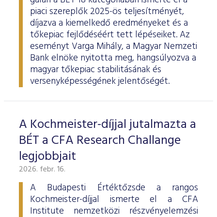
gálán a BÉT 18 kategóriában ismerte el a
piaci szereplők 2025-ös teljesítményét,
díjazva a kiemelkedő eredményeket és a
tőkepiac fejlődéséért tett lépéseiket. Az
eseményt Varga Mihály, a Magyar Nemzeti
Bank elnöke nyitotta meg, hangsúlyozva a
magyar tőkepiac stabilitásának és
versenyképességének jelentőségét.
A Kochmeister-díjjal jutalmazta a
BÉT a CFA Research Challange
legjobbjait
2026. febr. 16.
A Budapesti Értéktőzsde a rangos
Kochmeister-díjjal ismerte el a CFA
Institute nemzetközi részvényelemzési