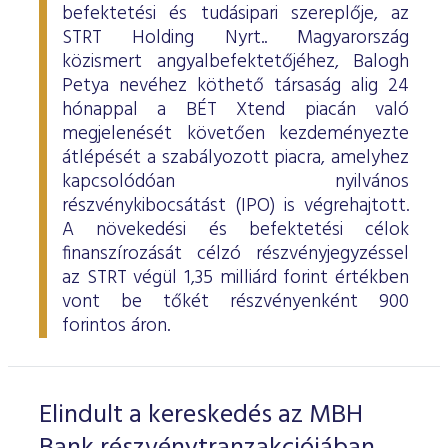
befektetési és tudásipari szereplője, az
STRT Holding Nyrt.. Magyarország
közismert angyalbefektetőjéhez, Balogh
Petya nevéhez köthető társaság alig 24
hónappal a BÉT Xtend piacán való
megjelenését követően kezdeményezte
átlépését a szabályozott piacra, amelyhez
kapcsolódóan nyilvános
részvénykibocsátást (IPO) is végrehajtott.
A növekedési és befektetési célok
finanszírozását célzó részvényjegyzéssel
az STRT végül 1,35 milliárd forint értékben
vont be tőkét részvényenként 900
forintos áron.
Elindult a kereskedés az MBH