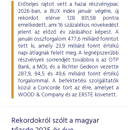
Erőteljes rajtot vett a hazai részvénypiac
2026-ban, a BUX index január végére, új
rekordot elérve 128 831,58 pontra
emelkedett, ami 16 százalékos növekedést
jelent az előző év zárásához képest. A
januári összforgalom 477,6 milliárd forintot
tett ki, amely 23,9 milliárd forint értékű
napi átlagnak felelt meg. A legnépszerűbb
részvények sorrendjét továbbra is az OTP
Bank, a MOL és a Richter Gedeon vezette
287,9, 94,5 és 49,6 milliárd forint értékű
forgalommal. A befektetési szolgáltatók
közül a Concorde tört az élre, amelyet a
WOOD & Company és az ERSTE követett.
Rekordokról szólt a magyar