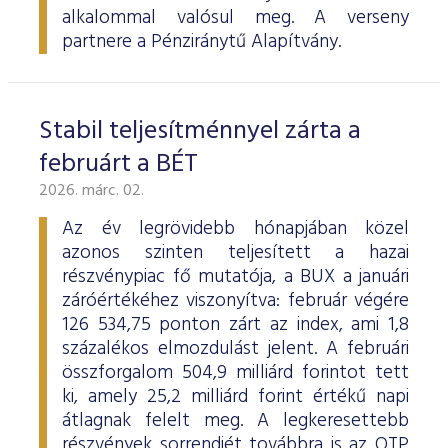
alkalommal valósul meg. A verseny
partnere a Pénziránytű Alapítvány.
Stabil teljesítménnyel zárta a
februárt a BÉT
2026. márc. 02.
Az év legrövidebb hónapjában közel
azonos szinten teljesített a hazai
részvénypiac fő mutatója, a BUX a januári
záróértékéhez viszonyítva: február végére
126 534,75 ponton zárt az index, ami 1,8
százalékos elmozdulást jelent. A februári
összforgalom 504,9 milliárd forintot tett
ki, amely 25,2 milliárd forint értékű napi
átlagnak felelt meg. A legkeresettebb
részvények sorrendjét továbbra is az OTP