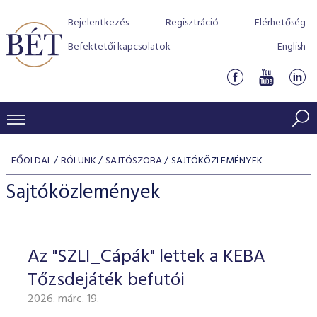
Bejelentkezés
Regisztráció
Elérhetőség
Befektetői kapcsolatok
English
KERESKEDÉSI ADATOK
FŐOLDAL
RÓLUNK
SAJTÓSZOBA
SAJTÓKÖZLEMÉNYEK
INDEXEK
BEFEKTETŐK
Sajtóközlemények
Részvényindexek
Piaci forgalom
Termékcsoportok
KIBOCSÁTÓK
Kötvényindexek
Kedvenc instrumentumok
Szabályozás
Indexek
Részvény és vállalati kötvény tőzsdei bevezetését támoga
Az "SZLI_Cápák" lettek a KEBA
TŐZSDETAGOK
Jelzáloglevél indexek
program
Azonnali Piac
Alkalmazott díjstruktúra
BÉT szabályzatok
Részvény szekció
Tőzsdejáték befutói
Tőzsdetagok, üzletkötők
VENDOROK
Vállalati kötvény indexek
Származékos piac
BÉT Xtend - Részvénypiac egyszerűen
Részvények
Elszámolás
Befektetővédelem
2026. márc. 19.
Hitelpapír szekció
Útmutató a taggá váláshoz