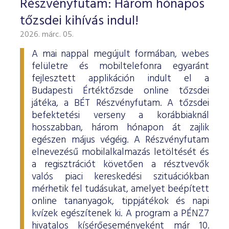
Részvényfutam: Három hónapos
ESG Útmutató
tőzsdei kihívás indul!
2026. márc. 05.
A mai nappal megújult formában, webes
felületre és mobiltelefonra egyaránt
fejlesztett applikáción indult el a
Budapesti Értéktőzsde online tőzsdei
játéka, a BÉT Részvényfutam. A tőzsdei
befektetési verseny a korábbiaknál
hosszabban, három hónapon át zajlik
egészen május végéig. A Részvényfutam
elnevezésű mobilalkalmazás letöltését és
a regisztrációt követően a résztvevők
valós piaci kereskedési szituációkban
mérhetik fel tudásukat, amelyet beépített
online tananyagok, tippjátékok és napi
kvízek egészítenek ki. A program a PÉNZ7
hivatalos kísérőeseményeként már 10.