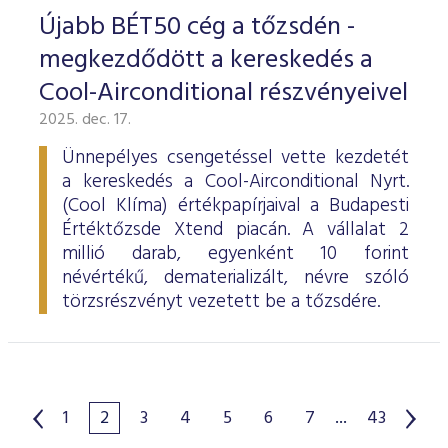
Újabb BÉT50 cég a tőzsdén -
megkezdődött a kereskedés a
Cool-Airconditional részvényeivel
2025. dec. 17.
Ünnepélyes csengetéssel vette kezdetét
a kereskedés a Cool-Airconditional Nyrt.
(Cool Klíma) értékpapírjaival a Budapesti
Értéktőzsde Xtend piacán. A vállalat 2
millió darab, egyenként 10 forint
névértékű, dematerializált, névre szóló
törzsrészvényt vezetett be a tőzsdére.
1
2
3
4
5
6
7
...
43