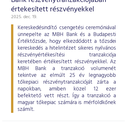
Bank részvénytranzakciójában
értekesített részvényekkel
2025. dec. 19.
Kereskedésindító csengetési ceremóniával
ünnepelte az MBH Bank és a Budapesti
Értéktőzsde, hogy elkezdődött a tőzsdei
kereskedés a hitelintézet sikeres nyilvános
részvényértékesítési tranzakciója
keretében értékesített részvényekkel. Az
MBH Bank a tranzakció volumenét
tekintve az elmúlt 25 év legnagyobb
tőkepiaci részvénytranzakcióját zárta a
napokban, amiben közel 12 ezer
befektető vett részt. Így a tranzakció a
magyar tőkepiac számára is mérföldkőnek
számít.