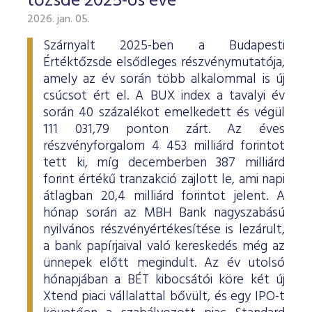
tőzsde 2025-ös éve
2026. jan. 05.
Szárnyalt 2025-ben a Budapesti
Értéktőzsde elsődleges részvénymutatója,
amely az év során több alkalommal is új
csúcsot ért el. A BUX index a tavalyi év
során 40 százalékot emelkedett és végül
111 031,79 ponton zárt. Az éves
részvényforgalom 4 453 milliárd forintot
tett ki, míg decemberben 387 milliárd
forint értékű tranzakció zajlott le, ami napi
átlagban 20,4 milliárd forintot jelent. A
hónap során az MBH Bank nagyszabású
nyilvános részvényértékesítése is lezárult,
a bank papírjaival való kereskedés még az
ünnepek előtt megindult. Az év utolsó
hónapjában a BÉT kibocsátói köre két új
Xtend piaci vállalattal bővült, és egy IPO-t