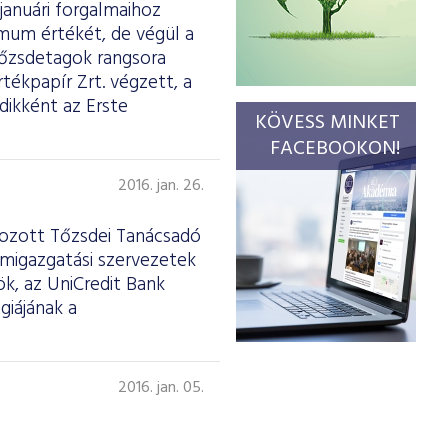
januári forgalmaihoz
imum értékét, de végül a
tőzsdetagok rangsora
tékpapír Zrt. végzett, a
dikként az Erste
KÖVESS MINKET
FACEBOOKON!
2016. jan. 26.
ehozott Tőzsdei Tanácsadó
amigazgatási szervezetek
ök, az UniCredit Bank
giájának a
2016. jan. 05.