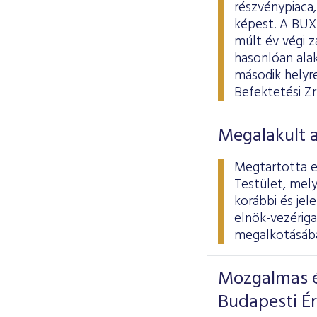
részvénypiaca
képest. A BUX
múlt év végi 
hasonlóan alak
második helyr
Befektetési Zr
Megalakult 
Megtartotta el
Testület, mely
korábbi és jel
elnök-vezériga
megalkotásába
Mozgalmas é
Budapesti É