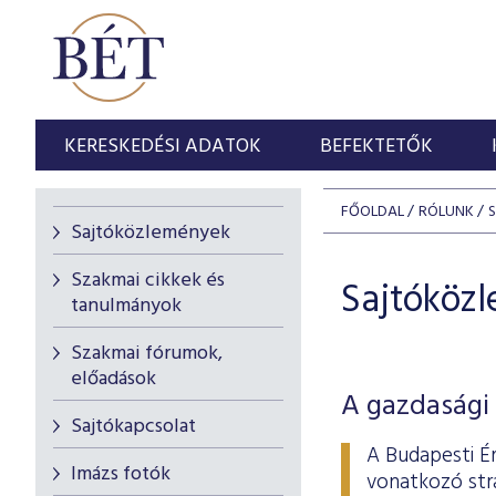
KERESKEDÉSI ADATOK
BEFEKTETŐK
FŐOLDAL
RÓLUNK
Sajtóközlemények
Szakmai cikkek és
Sajtóköz
tanulmányok
Szakmai fórumok,
előadások
A gazdasági 
Sajtókapcsolat
A Budapesti É
Imázs fotók
vonatkozó stra