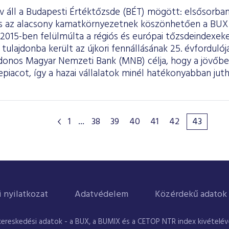
áll a Budapesti Értéktőzsde (BÉT) mögött: elsősorban 
és az alacsony kamatkörnyezetnek köszönhetően a BUX
 2015-ben felülmúlta a régiós és európai tőzsdeindexe
tulajdonba került az újkori fennállásának 25. évfordulój
jdonos Magyar Nemzeti Bank (MNB) célja, hogy a jövőben
epiacot, így a hazai vállalatok minél hatékonyabban ju
.
1
...
38
39
40
41
42
43
i nyilatkozat
Adatvédelem
Közérdekű adatok
kereskedési adatok - a BUX, a BUMIX és a CETOP NTR index kivételével