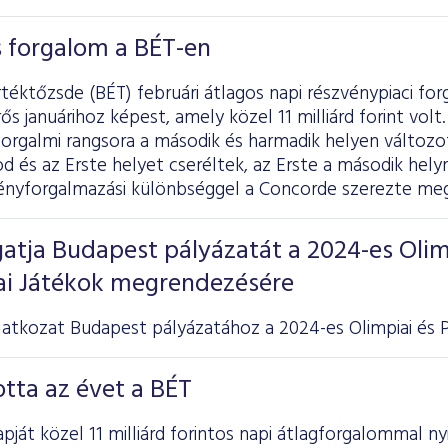
os forgalom a BÉT-en
téktőzsde (BÉT) februári átlagos napi részvénypiaci forga
ős januárihoz képest, amely közel 11 milliárd forint vol
forgalmi rangsora a második és harmadik helyen változ
 és az Erste helyet cseréltek, az Erste a második helyre
vényforgalmazási különbséggel a Concorde szerezte meg
atja Budapest pályázatát a 2024-es Olim
iai Játékok megrendezésére
atkozat Budapest pályázatához a 2024-es Olimpiai és Pa
otta az évet a BÉT
pját közel 11 milliárd forintos napi átlagforgalommal ny