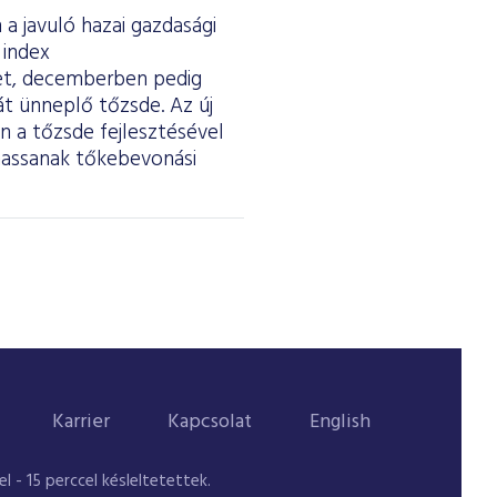
a javuló hazai gazdasági
 index
ket, decemberben pedig
át ünneplő tőzsde. Az új
 a tőzsde fejlesztésével
thassanak tőkebevonási
Karrier
Kapcsolat
English
 - 15 perccel késleltetettek.