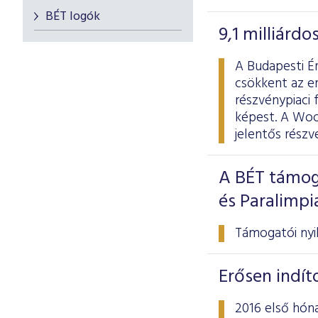
BÉT logók
9,1 milliárd
A Budapesti Ér
csökkent az er
részvénypiaci 
képest. A Wood
jelentős rész
A BÉT támog
és Paralimp
Támogatói nyil
Erősen indít
2016 első hóna