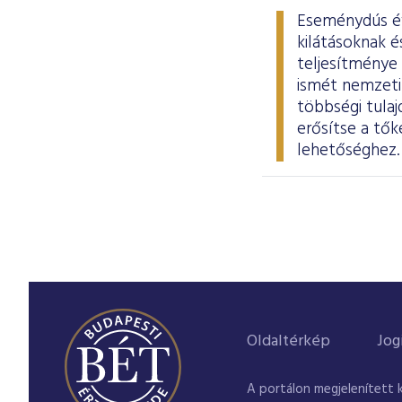
Eseménydús év 
kilátásoknak 
teljesítménye
ismét nemzeti 
többségi tula
erősítse a tők
lehetőséghez
Oldaltérkép
Jog
A portálon megjelenített 