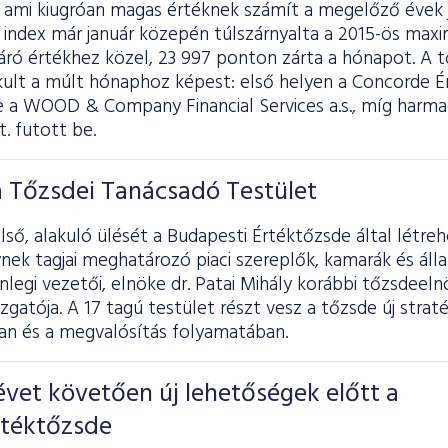
, ami kiugróan magas értéknek számít a megelőző évek 
 index már január közepén túlszárnyalta a 2015-ös max
záró értékhez közel, 23 997 ponton zárta a hónapot. A 
ult a múlt hónaphoz képest: első helyen a Concorde Ér
e a WOOD & Company Financial Services a.s., míg harma
t. futott be.
a Tőzsdei Tanácsadó Testület
ső, alakuló ülését a Budapesti Értéktőzsde által létr
nek tagjai meghatározó piaci szereplők, kamarák és áll
enlegi vezetői, elnöke dr. Patai Mihály korábbi tőzsdeeln
zgatója. A 17 tagú testület részt vesz a tőzsde új straté
n és a megvalósítás folyamatában.
vet követően új lehetőségek előtt a
rtéktőzsde