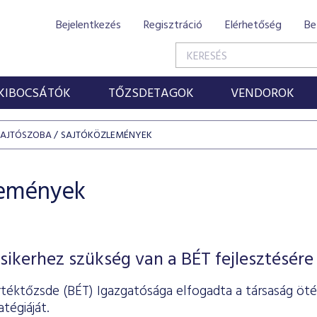
Bejelentkezés
Regisztráció
Elérhetőség
Be
KIBOCSÁTÓK
TŐZSDETAGOK
VENDOROK
SAJTÓSZOBA
SAJTÓKÖZLEMÉNYEK
lemények
sikerhez szükség van a BÉT fejlesztésére
rtéktőzsde (BÉT) Igazgatósága elfogadta a társaság öté
tégiáját.