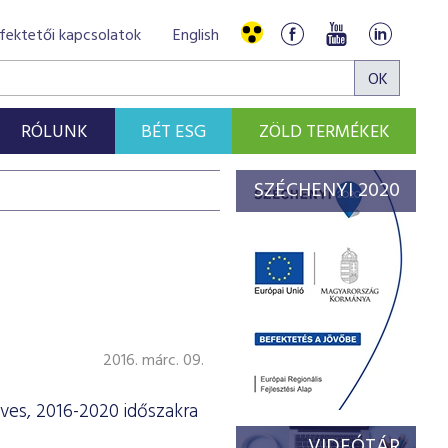
fektetői kapcsolatok
English
RÓLUNK
BÉT ESG
ZÖLD TERMÉKEK
SZÉCHENYI 2020
2016. márc. 09.
ves, 2016-2020 időszakra
VIDEÓTÁR