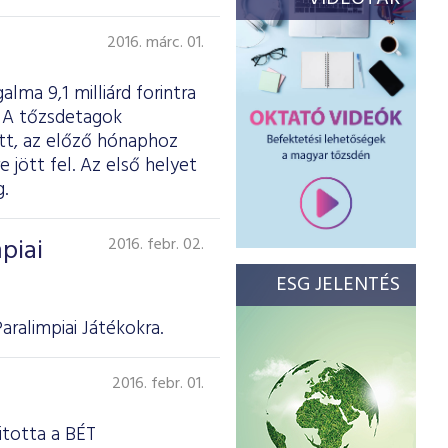
2016. márc. 01.
lma 9,1 milliárd forintra
t. A tőzsdetagok
ott, az előző hónaphoz
 jött fel. Az első helyet
.
piai
2016. febr. 02.
ESG JELENTÉS
ralimpiai Játékokra.
2016. febr. 01.
itotta a BÉT