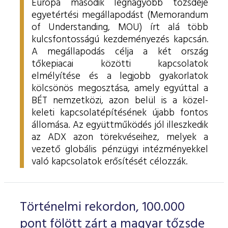
Európa második legnagyobb tőzsdéje
egyetértési megállapodást (Memorandum
of Understanding, MOU) írt alá több
kulcsfontosságú kezdeményezés kapcsán.
A megállapodás célja a két ország
tőkepiacai közötti kapcsolatok
elmélyítése és a legjobb gyakorlatok
kölcsönös megosztása, amely egyúttal a
BÉT nemzetközi, azon belül is a közel-
keleti kapcsolatépítésének újabb fontos
állomása. Az együttműködés jól illeszkedik
az ADX azon törekvéseihez, melyek a
vezető globális pénzügyi intézményekkel
való kapcsolatok erősítését célozzák.
Történelmi rekordon, 100.000
pont fölött zárt a magyar tőzsde