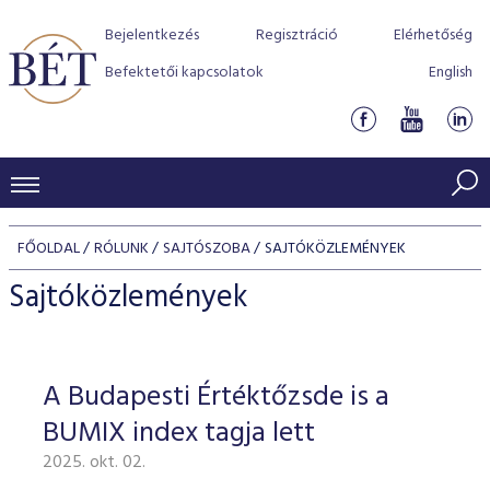
Bejelentkezés
Regisztráció
Elérhetőség
Befektetői kapcsolatok
English
KERESKEDÉSI ADATOK
FŐOLDAL
RÓLUNK
SAJTÓSZOBA
SAJTÓKÖZLEMÉNYEK
INDEXEK
BEFEKTETŐK
Sajtóközlemények
Részvényindexek
Piaci forgalom
Termékcsoportok
KIBOCSÁTÓK
Kötvényindexek
Kedvenc instrumentumok
Szabályozás
Indexek
Részvény és vállalati kötvény tőzsdei bevezetését támoga
A Budapesti Értéktőzsde is a
TŐZSDETAGOK
Jelzáloglevél indexek
program
Azonnali Piac
Alkalmazott díjstruktúra
BÉT szabályzatok
Részvény szekció
BUMIX index tagja lett
Tőzsdetagok, üzletkötők
VENDOROK
Vállalati kötvény indexek
Származékos piac
BÉT Xtend - Részvénypiac egyszerűen
Részvények
Elszámolás
Befektetővédelem
2025. okt. 02.
Hitelpapír szekció
Útmutató a taggá váláshoz