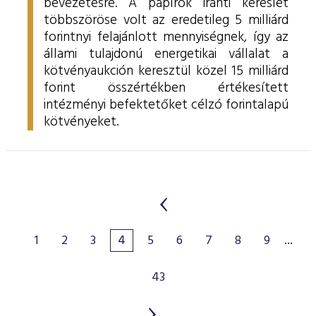
bevezetésre. A papírok iránti kereslet
többszöröse volt az eredetileg 5 milliárd
forintnyi felajánlott mennyiségnek, így az
állami tulajdonú energetikai vállalat a
kötvényaukción keresztül közel 15 milliárd
forint összértékben értékesített
intézményi befektetőket célzó forintalapú
kötvényeket.
1
2
3
4
5
6
7
8
9
...
43