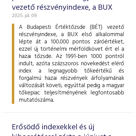
vezető részvényindexe, a BUX
2025. júl. 09.
A Budapesti Értéktőzsde (BÉT) vezető
részvényindexe, a BUX első alkalommal
lépte át a 100.000 pontos záróértéket,
ezzel új történelmi mérföldkövet ért el a
hazai tőzsde. Az 1991-ben 1000 pontról
indult, azóta százszoros növekedést elérő
index a legnagyobb tőkeértékű és
forgalmú hazai részvények árfolyamának
változását követi, egyúttal pedig a magyar
tőkepiac teljesítményének legfontosabb
mutatószáma.
Erősödő indexekkel és új