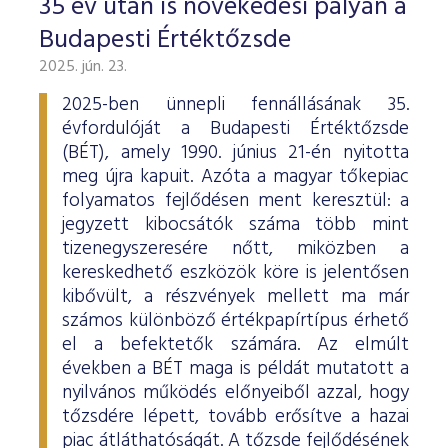
35 év után is növekedési pályán a
Budapesti Értéktőzsde
2025. jún. 23.
2025-ben ünnepli fennállásának 35.
évfordulóját a Budapesti Értéktőzsde
(BÉT), amely 1990. június 21-én nyitotta
meg újra kapuit. Azóta a magyar tőkepiac
folyamatos fejlődésen ment keresztül: a
jegyzett kibocsátók száma több mint
tizenegyszeresére nőtt, miközben a
kereskedhető eszközök köre is jelentősen
kibővült, a részvények mellett ma már
számos különböző értékpapírtípus érhető
el a befektetők számára. Az elmúlt
években a BÉT maga is példát mutatott a
nyilvános működés előnyeiből azzal, hogy
tőzsdére lépett, tovább erősítve a hazai
piac átláthatóságát. A tőzsde fejlődésének