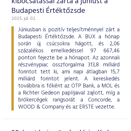
kibocsátással zárta a júniust a
Budapesti Értéktőzsde
2025. júl. 02.
Júniusban is pozitív teljesítménnyel zárt a
Budapesti Értéktőzsde. A BUX a hónap
során új csúcsokra hágott, és 2,06
százalékos emelkedéssel 97 667,46
ponton fejezte be a hónapot. Az azonnali
részvénypiac összforgalma 313,8 milliárd
forintot tett ki, ami napi átlagban 15,7
milliárd forintot jelent. A kereskedés
továbbra is főként az OTP Bank, a MOL és
a Richter Gedeon papírjaival zajlott, míg a
brókercégek rangsorát a Concorde, a
WOOD & Company és az ERSTE vezette.