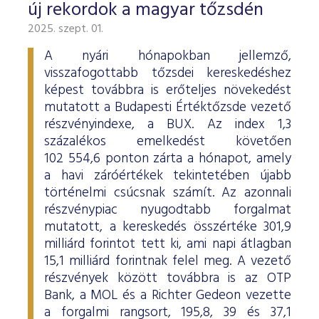
új rekordok a magyar tőzsdén
2025. szept. 01.
A nyári hónapokban jellemző,
visszafogottabb tőzsdei kereskedéshez
képest továbbra is erőteljes növekedést
mutatott a Budapesti Értéktőzsde vezető
részvényindexe, a BUX. Az index 1,3
százalékos emelkedést követően
102 554,6 ponton zárta a hónapot, amely
a havi záróértékek tekintetében újabb
történelmi csúcsnak számít. Az azonnali
részvénypiac nyugodtabb forgalmat
mutatott, a kereskedés összértéke 301,9
milliárd forintot tett ki, ami napi átlagban
15,1 milliárd forintnak felel meg. A vezető
részvények között továbbra is az OTP
Bank, a MOL és a Richter Gedeon vezette
a forgalmi rangsort, 195,8, 39 és 37,1