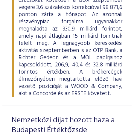
csúcsokat követően a BUX szeptember
ESG Útmutató
végére 3,6 százalékos korrekcióval 98 871,6
ponton zárta a hónapot. Az azonnali
részvénypiac forgalma ugyanakkor
meghaladta az 330,9 milliárd forintot,
amely napi átlagban 15 milliárd forintnak
felelt meg. A legnagyobb kereskedési
aktivitás szeptemberben is az OTP Bank, a
Richter Gedeon és a MOL papírjaihoz
kapcsolódott, 206,9, 40,4 és 32,8 milliárd
forintos értékben. A brókercégek
élmezőnyében megtartotta előző havi
vezető pozícióját a WOOD & Company,
akit a Concorde és az ERSTE követett.
Nemzetközi díjat hozott haza a
Budapesti Értéktőzsde