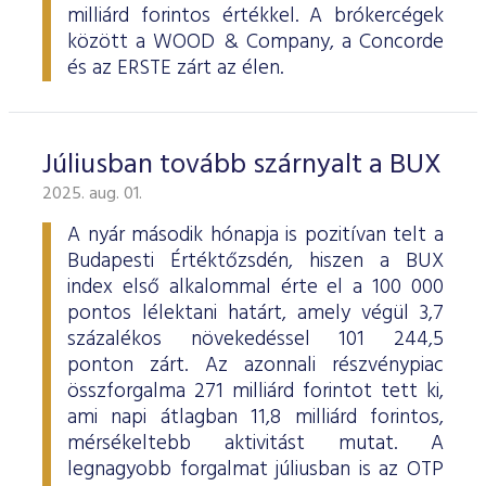
milliárd forintos értékkel. A brókercégek
között a WOOD & Company, a Concorde
és az ERSTE zárt az élen.
Júliusban tovább szárnyalt a BUX
2025. aug. 01.
A nyár második hónapja is pozitívan telt a
Budapesti Értéktőzsdén, hiszen a BUX
index első alkalommal érte el a 100 000
pontos lélektani határt, amely végül 3,7
százalékos növekedéssel 101 244,5
ponton zárt. Az azonnali részvénypiac
összforgalma 271 milliárd forintot tett ki,
ami napi átlagban 11,8 milliárd forintos,
mérsékeltebb aktivitást mutat. A
legnagyobb forgalmat júliusban is az OTP