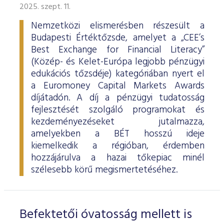
2025. szept. 11.
Nemzetközi elismerésben részesült a
Budapesti Értéktőzsde, amelyet a „CEE’s
Best Exchange for Financial Literacy”
(Közép- és Kelet-Európa legjobb pénzügyi
edukációs tőzsdéje) kategóriában nyert el
a Euromoney Capital Markets Awards
díjátadón. A díj a pénzügyi tudatosság
fejlesztését szolgáló programokat és
kezdeményezéseket jutalmazza,
amelyekben a BÉT hosszú ideje
kiemelkedik a régióban, érdemben
hozzájárulva a hazai tőkepiac minél
szélesebb körű megismertetéséhez.
Befektetői óvatosság mellett is