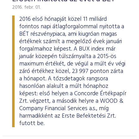
2016. febr. 01.
2016 első hónapját közel 11 milliárd
forintos napi átlagforgalommal nyitotta a
BÉT részvénypiaca, ami kiugróan magas
értéknek számít a megelőző évek januári
forgalmaihoz képest. A BUX index már
január közepén túlszárnyalta a 2015-ös
maximum értékét, de végül a múlt év végi
záró értékhez közel, 23 997 ponton zárta
a hónapot. A tőzsdetagok rangsora
hasonlóan alakult a múlt hónaphoz
képest: első helyen a Concorde Értékpapír
Zrt. végzett, a második helyre a WOOD &
Company Financial Services a.s., míg
harmadikként az Erste Befektetési Zrt.
futott be.