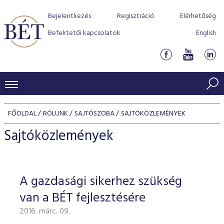
Bejelentkezés
Regisztráció
Elérhetőség
Befektetői kapcsolatok
English
KERESKEDÉSI ADATOK
FŐOLDAL
RÓLUNK
SAJTÓSZOBA
SAJTÓKÖZLEMÉNYEK
INDEXEK
BEFEKTETŐK
Sajtóközlemények
Részvényindexek
Piaci forgalom
Termékcsoportok
KIBOCSÁTÓK
Kötvényindexek
Kedvenc instrumentumok
Szabályozás
Indexek
Részvény és vállalati kötvény tőzsdei bevezetését támoga
A gazdasági sikerhez szükség
TŐZSDETAGOK
Jelzáloglevél indexek
program
Azonnali Piac
Alkalmazott díjstruktúra
BÉT szabályzatok
Részvény szekció
van a BÉT fejlesztésére
Tőzsdetagok, üzletkötők
VENDOROK
Vállalati kötvény indexek
Származékos piac
BÉT Xtend - Részvénypiac egyszerűen
Részvények
Elszámolás
Befektetővédelem
2016. márc. 09.
Hitelpapír szekció
Útmutató a taggá váláshoz