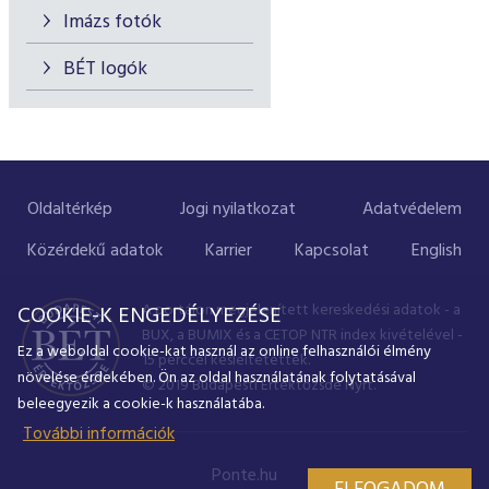
Imázs fotók
BÉT logók
Oldaltérkép
Jogi nyilatkozat
Adatvédelem
Közérdekű adatok
Karrier
Kapcsolat
English
A portálon megjelenített kereskedési adatok - a
COOKIE-K ENGEDÉLYEZÉSE
BUX, a BUMIX és a CETOP NTR index kivételével -
Ez a weboldal cookie-kat használ az online felhasználói élmény
15 perccel késleltetettek.
növelése érdekében. Ön az oldal használatának folytatásával
© 2019 Budapesti Értéktőzsde Nyrt.
beleegyezik a cookie-k használatába.
További információk
Ponte.hu