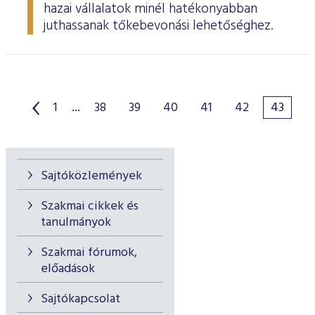
hazai vállalatok minél hatékonyabban
juthassanak tőkebevonási lehetőséghez.
1
...
38
39
40
41
42
43
Sajtóközlemények
Szakmai cikkek és
tanulmányok
Szakmai fórumok,
előadások
Sajtókapcsolat