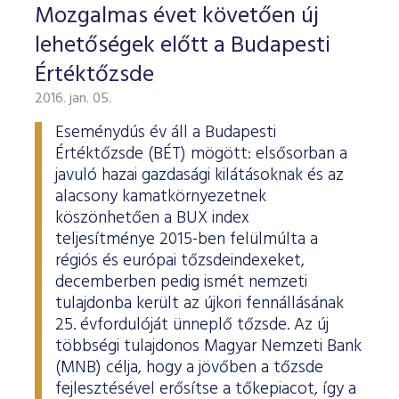
Mozgalmas évet követően új
lehetőségek előtt a Budapesti
Értéktőzsde
2016. jan. 05.
Eseménydús év áll a Budapesti
Értéktőzsde (BÉT) mögött: elsősorban a
javuló hazai gazdasági kilátásoknak és az
alacsony kamatkörnyezetnek
köszönhetően a BUX index
teljesítménye 2015-ben felülmúlta a
régiós és európai tőzsdeindexeket,
decemberben pedig ismét nemzeti
tulajdonba került az újkori fennállásának
25. évfordulóját ünneplő tőzsde. Az új
többségi tulajdonos Magyar Nemzeti Bank
(MNB) célja, hogy a jövőben a tőzsde
fejlesztésével erősítse a tőkepiacot, így a