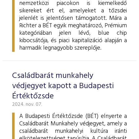
nemzetközi piacokon is kiemelkedő
sikereket ért el, amelyeket a tőzsdei
jelenlét is jelentősen támogatott. Mára a
Richter a BÉT egyik meghatározó, Prémium
kategóriában jelen lévő, blue chip
kibocsátója, és piaci kapitalizáció alapján a
harmadik legnagyobb szereplője.
Családbarát munkahely
védjegyet kapott a Budapesti
Értéktőzsde
2024. nov. 07.
A Budapesti Értéktőzsde (BÉT) elnyerte a
Családbarát Munkahely védjegyet, amely a
családbarát munkahelyi kultúra iránti
elkötelezettséget tanúsítja. A Családbarát