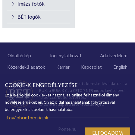
Imázs fotók
BÉT logók
Oldaltérkép
Jogi nyilatkozat
Adatvédelem
Közérdekű adatok
Karrier
Kapcsolat
English
A portálon megjelenített kereskedési adatok - a
COOKIE-K ENGEDÉLYEZÉSE
BUX, a BUMIX és a CETOP NTR index kivételével -
Ez a weboldal cookie-kat használ az online felhasználói élmény
15 perccel késleltetettek.
növelése érdekében. Ön az oldal használatának folytatásával
© 2019 Budapesti Értéktőzsde Nyrt.
beleegyezik a cookie-k használatába.
További információk
Ponte.hu
ELFOGADOM