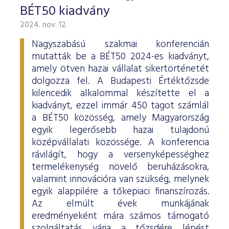
BÉT50 kiadvány
2024. nov. 12.
Nagyszabású szakmai konferencián
mutatták be a BÉT50 2024-es kiadványt,
amely ötven hazai vállalat sikertörténetét
dolgozza fel. A Budapesti Értéktőzsde
kilencedik alkalommal készítette el a
kiadványt, ezzel immár 450 tagot számlál
a BÉT50 közösség, amely Magyarország
egyik legerősebb hazai tulajdonú
középvállalati közössége. A konferencia
rávilágít, hogy a versenyképességhez
termelékenység növelő beruházásokra,
valamint innovációra van szükség, melynek
egyik alappilére a tőkepiaci finanszírozás.
Az elmúlt évek munkájának
eredményeként mára számos támogató
szolgáltatás várja a tőzsdére lépést