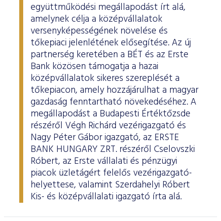
együttműködési megállapodást írt alá,
amelynek célja a középvállalatok
versenyképességének növelése és
tőkepiaci jelenlétének elősegítése. Az új
partnerség keretében a BÉT és az Erste
Bank közösen támogatja a hazai
középvállalatok sikeres szereplését a
tőkepiacon, amely hozzájárulhat a magyar
gazdaság fenntartható növekedéséhez. A
megállapodást a Budapesti Értéktőzsde
részéről Végh Richárd vezérigazgató és
Nagy Péter Gábor igazgató, az ERSTE
BANK HUNGARY ZRT. részéről Cselovszki
Róbert, az Erste vállalati és pénzügyi
piacok üzletágért felelős vezérigazgató-
helyettese, valamint Szerdahelyi Róbert
Kis- és középvállalati igazgató írta alá.