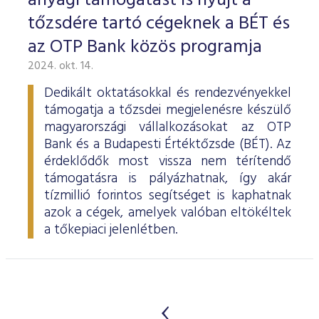
anyagi támogatást is nyújt a
tőzsdére tartó cégeknek a BÉT és
az OTP Bank közös programja
2024. okt. 14.
Dedikált oktatásokkal és rendezvényekkel
támogatja a tőzsdei megjelenésre készülő
magyarországi vállalkozásokat az OTP
Bank és a Budapesti Értéktőzsde (BÉT). Az
érdeklődők most vissza nem térítendő
támogatásra is pályázhatnak, így akár
tízmillió forintos segítséget is kaphatnak
azok a cégek, amelyek valóban eltökéltek
a tőkepiaci jelenlétben.