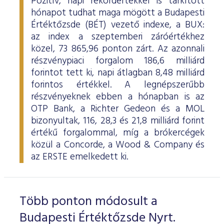
Pozitív, napi rekordértékkel is tarkított
hónapot tudhat maga mögött a Budapesti
Értéktőzsde (BÉT) vezető indexe, a BUX:
az index a szeptemberi záróértékhez
közel, 73 865,96 ponton zárt. Az azonnali
részvénypiaci forgalom 186,6 milliárd
forintot tett ki, napi átlagban 8,48 milliárd
forintos értékkel. A legnépszerűbb
részvényeknek ebben a hónapban is az
OTP Bank, a Richter Gedeon és a MOL
bizonyultak, 116, 28,3 és 21,8 milliárd forint
értékű forgalommal, míg a brókercégek
közül a Concorde, a Wood & Company és
az ERSTE emelkedett ki.
Több ponton módosult a
Budapesti Értéktőzsde Nyrt.