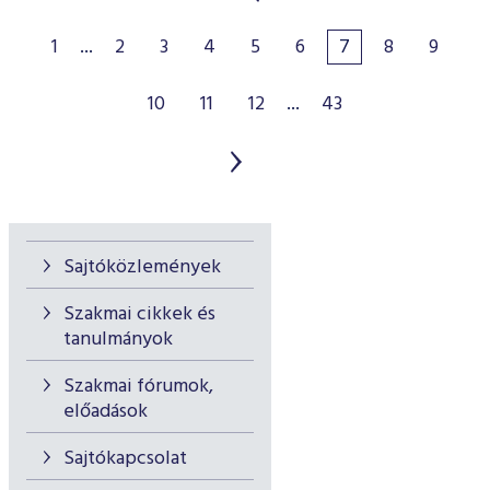
1
...
2
3
4
5
6
7
8
9
10
11
12
...
43
Sajtóközlemények
Szakmai cikkek és
tanulmányok
Szakmai fórumok,
előadások
Sajtókapcsolat