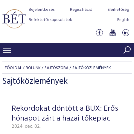
Bejelentkezés
Regisztráció
Elérhetőség
Befektetői kapcsolatok
English
KERESKEDÉSI ADATOK
FŐOLDAL
RÓLUNK
SAJTÓSZOBA
SAJTÓKÖZLEMÉNYEK
INDEXEK
BEFEKTETŐK
Sajtóközlemények
Részvényindexek
Piaci forgalom
Termékcsoportok
KIBOCSÁTÓK
Kötvényindexek
Kedvenc instrumentumok
Szabályozás
Indexek
Részvény és vállalati kötvény tőzsdei bevezetését támoga
Rekordokat döntött a BUX: Erős
TŐZSDETAGOK
Jelzáloglevél indexek
program
Azonnali Piac
Alkalmazott díjstruktúra
BÉT szabályzatok
Részvény szekció
hónapot zárt a hazai tőkepiac
Tőzsdetagok, üzletkötők
VENDOROK
Vállalati kötvény indexek
Származékos piac
BÉT Xtend - Részvénypiac egyszerűen
Részvények
Elszámolás
Befektetővédelem
2024. dec. 02.
Hitelpapír szekció
Útmutató a taggá váláshoz