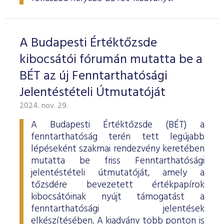
ESG Útmutató
A Budapesti Értéktőzsde
kibocsátói fórumán mutatta be a
BÉT az új Fenntarthatósági
Jelentéstételi Útmutatóját
2024. nov. 29.
A Budapesti Értéktőzsde (BÉT) a
fenntarthatóság terén tett legújabb
lépéseként szakmai rendezvény keretében
mutatta be friss Fenntarthatósági
jelentéstételi útmutatóját, amely a
tőzsdére bevezetett értékpapírok
kibocsátóinak nyújt támogatást a
fenntarthatósági jelentések
elkészítésében. A kiadvány több ponton is