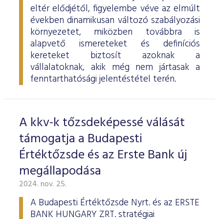
eltér elődjétől, figyelembe véve az elmúlt
években dinamikusan változó szabályozási
környezetet, miközben továbbra is
alapvető ismereteket és definíciós
kereteket biztosít azoknak a
vállalatoknak, akik még nem jártasak a
fenntarthatósági jelentéstétel terén.
A kkv-k tőzsdeképessé válását
támogatja a Budapesti
Értéktőzsde és az Erste Bank új
megállapodása
2024. nov. 25.
A Budapesti Értéktőzsde Nyrt. és az ERSTE
BANK HUNGARY ZRT. stratégiai