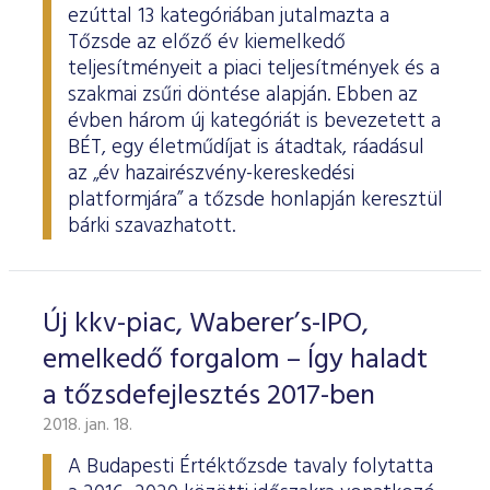
ezúttal 13 kategóriában jutalmazta a
Tőzsde az előző év kiemelkedő
teljesítményeit a piaci teljesítmények és a
szakmai zsűri döntése alapján. Ebben az
évben három új kategóriát is bevezetett a
BÉT, egy életműdíjat is átadtak, ráadásul
az „év hazairészvény-kereskedési
platformjára” a tőzsde honlapján keresztül
bárki szavazhatott.
Új kkv-piac, Waberer’s-IPO,
emelkedő forgalom – Így haladt
a tőzsdefejlesztés 2017-ben
2018. jan. 18.
A Budapesti Értéktőzsde tavaly folytatta