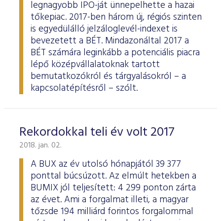
legnagyobb IPO-ját ünnepelhette a hazai
tőkepiac. 2017-ben három új, régiós szinten
is egyedülálló jelzáloglevél-indexet is
bevezetett a BÉT. Mindazonáltal 2017 a
BÉT számára leginkább a potenciális piacra
lépő középvállalatoknak tartott
bemutatkozókról és tárgyalásokról – a
kapcsolatépítésről – szólt.
Rekordokkal teli év volt 2017
2018. jan. 02.
A BUX az év utolsó hónapjától 39 377
ponttal búcsúzott. Az elmúlt hetekben a
BUMIX jól teljesített: 4 299 ponton zárta
az évet. Ami a forgalmat illeti, a magyar
tőzsde 194 milliárd forintos forgalommal