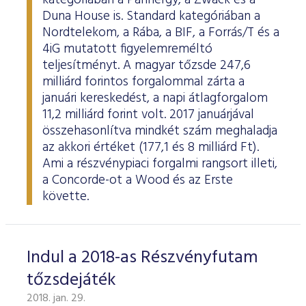
kategóriában a Pannergy, a Zwack és a
Duna House is. Standard kategóriában a
Nordtelekom, a Rába, a BIF, a Forrás/T és a
4iG mutatott figyelemreméltó
teljesítményt. A magyar tőzsde 247,6
milliárd forintos forgalommal zárta a
januári kereskedést, a napi átlagforgalom
11,2 milliárd forint volt. 2017 januárjával
összehasonlítva mindkét szám meghaladja
az akkori értéket (177,1 és 8 milliárd Ft).
Ami a részvénypiaci forgalmi rangsort illeti,
a Concorde-ot a Wood és az Erste
követte.
Indul a 2018-as Részvényfutam
tőzsdejáték
2018. jan. 29.