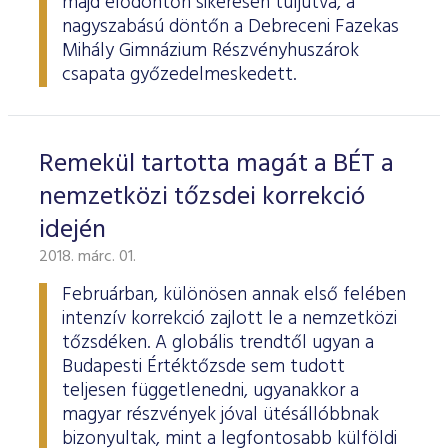
majd elődöntőn sikeresen túljutva, a
nagyszabású döntőn a Debreceni Fazekas
Mihály Gimnázium Részvényhuszárok
csapata győzedelmeskedett.
Remekül tartotta magát a BÉT a
nemzetközi tőzsdei korrekció
idején
2018. márc. 01.
Februárban, különösen annak első felében
intenzív korrekció zajlott le a nemzetközi
tőzsdéken. A globális trendtől ugyan a
Budapesti Értéktőzsde sem tudott
teljesen függetlenedni, ugyanakkor a
magyar részvények jóval ütésállóbbnak
bizonyultak, mint a legfontosabb külföldi