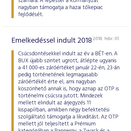
számára. A lépéssel a Kormányzat
nagyban támogatja a hazai tőkepiac
fejlődését.
Emelkedéssel indult 2018
2018. febr. 01.
Csúcsdöntésekkel indult az év a BÉT-en. A
BUX újabb szintet ugrott, átlépte ugyanis
a 41 000-es záróértéket január 22-én, 23-án
pedig történetének legmagasabb
záróértékét érte el, ami nagyban
köszönhető annak is, hogy aznap az OTP is
történelmi csúcsra jutott. Mindezek
mellett elindult az árjegyzés 11
kispapírban, amikben négy befektetési
szolgáltató támogatja a likviditást. Az OTP
mellett jól teljesített a Prémium