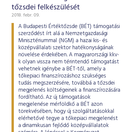
tőzsdei felkészülését
2018. febr. 09.
A Budapesti Értéktőzsde (BÉT) támogatási
szerződést írt alá a Nemzetgazdasági
Minisztériummal (NGM) a hazai kis- és
középvállalati szektor hatékonyságának
növelése érdekében. A magyarországi kkv-
k olyan vissza nem térintendő támogatást
vehetnek igénybe a BÉT-től, amely a
tőkepiaci finanszírozáshoz szükséges
tudás megszerzésére, továbbá a tőzsdei
megjelenés költségeinek a finanszírozására
fordítható. Az új támogatások
megjelenése mérföldkő a BÉT azon
törekvésében, hogy új szolgáltatásokkal
elérhetővé tegye a tőkepiaci megjelenést
a dinamikusan fejlődő középvállalatok