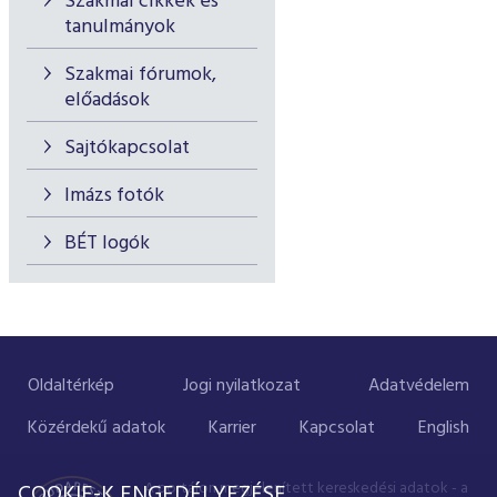
Szakmai cikkek és
tanulmányok
Szakmai fórumok,
előadások
Sajtókapcsolat
Imázs fotók
BÉT logók
Oldaltérkép
Jogi nyilatkozat
Adatvédelem
Közérdekű adatok
Karrier
Kapcsolat
English
A portálon megjelenített kereskedési adatok - a
COOKIE-K ENGEDÉLYEZÉSE