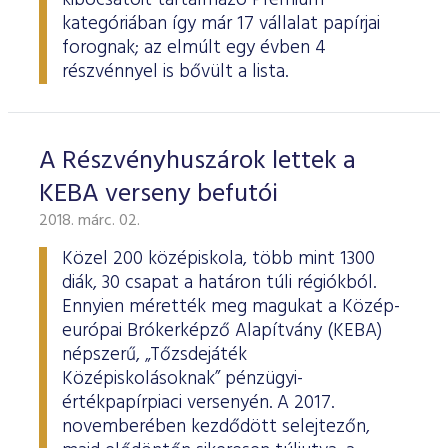
kibocsátóit tartalmazó Prémium
kategóriában így már 17 vállalat papírjai
forognak; az elmúlt egy évben 4
részvénnyel is bővült a lista.
A Részvényhuszárok lettek a
KEBA verseny befutói
2018. márc. 02.
Közel 200 középiskola, több mint 1300
diák, 30 csapat a határon túli régiókból.
Ennyien mérették meg magukat a Közép-
európai Brókerképző Alapítvány (KEBA)
népszerű, „Tőzsdejáték
Középiskolásoknak” pénzügyi-
értékpapírpiaci versenyén. A 2017.
novemberében kezdődött selejtezőn,