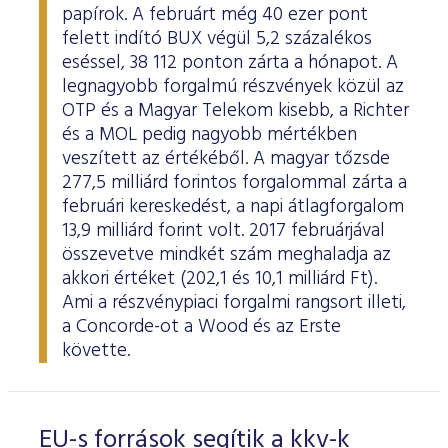
papírok. A februárt még 40 ezer pont
felett indító BUX végül 5,2 százalékos
eséssel, 38 112 ponton zárta a hónapot. A
legnagyobb forgalmú részvények közül az
OTP és a Magyar Telekom kisebb, a Richter
és a MOL pedig nagyobb mértékben
veszített az értékéből. A magyar tőzsde
277,5 milliárd forintos forgalommal zárta a
februári kereskedést, a napi átlagforgalom
13,9 milliárd forint volt. 2017 februárjával
összevetve mindkét szám meghaladja az
akkori értéket (202,1 és 10,1 milliárd Ft).
Ami a részvénypiaci forgalmi rangsort illeti,
a Concorde-ot a Wood és az Erste
követte.
EU-s források segítik a kkv-k