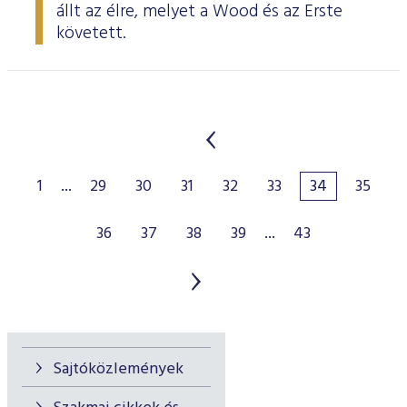
állt az élre, melyet a Wood és az Erste
követett.
1
...
29
30
31
32
33
34
35
36
37
38
39
...
43
Sajtóközlemények