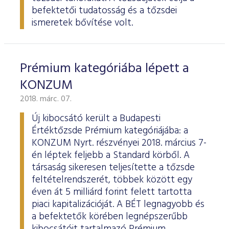
ESG Útmutató
befektetői tudatosság és a tőzsdei
ismeretek bővítése volt.
Prémium kategóriába lépett a
KONZUM
2018. márc. 07.
Új kibocsátó került a Budapesti
Értéktőzsde Prémium kategóriájába: a
KONZUM Nyrt. részvényei 2018. március 7-
én léptek feljebb a Standard körből. A
társaság sikeresen teljesítette a tőzsde
feltételrendszerét, többek között egy
éven át 5 milliárd forint felett tartotta
piaci kapitalizációját. A BÉT legnagyobb és
a befektetők körében legnépszerűbb