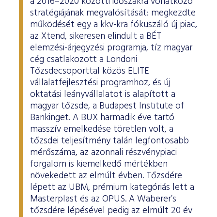
a 2016–2020 közötti időszakra vonatkozó
stratégiájának megvalósítását: megkezdte
működését egy a kkv-kra fókuszáló új piac,
az Xtend, sikeresen elindult a BÉT
elemzési-árjegyzési programja, tíz magyar
cég csatlakozott a Londoni
Tőzsdecsoporttal közös ELITE
vállalatfejlesztési programhoz, és új
oktatási leányvállalatot is alapított a
magyar tőzsde, a Budapest Institute of
Bankinget. A BUX harmadik éve tartó
masszív emelkedése töretlen volt, a
tőzsdei teljesítmény talán legfontosabb
mérőszáma, az azonnali részvénypiaci
forgalom is kiemelkedő mértékben
növekedett az elmúlt évben. Tőzsdére
lépett az UBM, prémium kategóriás lett a
Masterplast és az OPUS. A Waberer’s
tőzsdére lépésével pedig az elmúlt 20 év