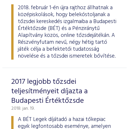
2018. február 1-én újra rajthoz állhatnak a
középiskolások, hogy belekóstoljanak a
tőzsdei kereskedés izgalmaiba a Budapesti
Értéktőzsde (BÉT) és a Pénziránytű
Alapítvány közös, online tőzsdejátékán. A
Részvényfutam nevű, négy hétig tartó
játék célja a befektetői tudatosság
növelése és a tőzsdei ismeretek bővítése.
2017 legjobb tőzsdei
teljesítményeit díjazta a
Budapesti Értéktőzsde
2018. jan. 19.
A BÉT Legek díjátadó a hazai tőkepiac
egyik legfontosabb eseménye, amelyen