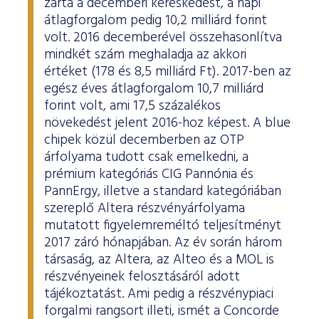
zárta a decemberi kereskedést, a napi
átlagforgalom pedig 10,2 milliárd forint
volt. 2016 decemberével összehasonlítva
mindkét szám meghaladja az akkori
értéket (178 és 8,5 milliárd Ft). 2017-ben az
egész éves átlagforgalom 10,7 milliárd
forint volt, ami 17,5 százalékos
növekedést jelent 2016-hoz képest. A blue
chipek közül decemberben az OTP
árfolyama tudott csak emelkedni, a
prémium kategóriás CIG Pannónia és
PannErgy, illetve a standard kategóriában
szereplő Altera részvényárfolyama
mutatott figyelemreméltó teljesítményt
2017 záró hónapjában. Az év során három
társaság, az Altera, az Alteo és a MOL is
részvényeinek felosztásáról adott
tájékoztatást. Ami pedig a részvénypiaci
forgalmi rangsort illeti, ismét a Concorde