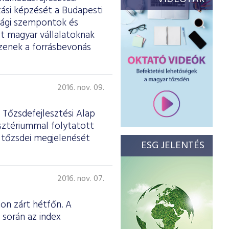
zási képzését a Budapesti
sági szempontok és
t magyar vállalatoknak
zzenek a forrásbevonás
2016. nov. 09.
 Tőzsdefejlesztési Alap
isztériummal folytatott
ok tőzsdei megjelenését
ESG JELENTÉS
2016. nov. 07.
on zárt hétfőn. A
 során az index