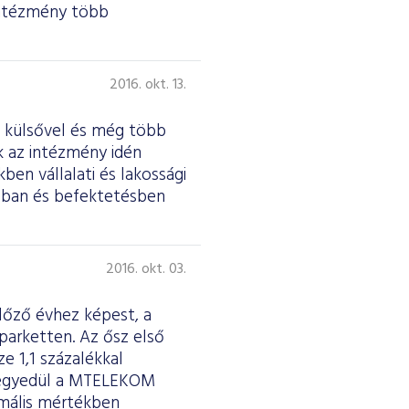
 intézmény több
2016. okt. 13.
t külsővel és még több
ik az intézmény idén
ben vállalati és lakossági
ásban és befektetésben
2016. okt. 03.
lőző évhez képest, a
parketten. Az ősz első
 1,1 százalékkal
: egyedül a MTELEKOM
imális mértékben