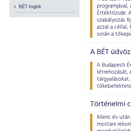
programjával, 
BÉT logók
Értéktőzsde. 
szabályozás f
azzal a céllal
során a tőkepi
A BÉT üdvözl
A Budapesti Ér
létrehozását, 
tárgyalásokat.
tőkebefekteté
Történelmi c
Kilenc év utá
mostani rekor