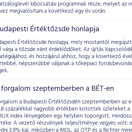
jelzáloglevél kibocsátási programnak része, melyet az
rvez megvalósítani a következő egy év során.
udapesti Értéktőzsde honlapja
dapesti Értéktőzsde honlapja, mely mostantól megújul
l várja a tőzsde iránt érdeklődőket. Az újítás kapcsolód
atégiájához, és hozzájárul ahhoz, hogy a következő évek
ertebbé, népszerűbbé váljanak a tőkepiaci forrásbevon
gek.
a forgalom szeptemberben a BÉT-en
orgalom a Budapesti Értéktőzsdén szeptemberben az e
,8 százalékkal nagyobb értékben kötöttek üzleteket a 
BUX index lényegében egy helyben toporgott, mindössze
rtéke. A vezető részvények teljesítménye vegyes volt
dni 3,9%-kal, miközben a MOL, az OTP és a Richter min