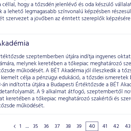
 céllal, hogy a tőzsdén jelenlévő és oda készülő vállala
ik a lehető legmagasabb színvonalú képzésben részesü
ét szervezet a jövőben az érintett szereplők képzésé
 Akadémia
téktőzsde szeptemberben útjára indítja ingyenes oktatá
ámára, melynek keretében a tőkepiac meghatározó szer
tőzsde működését. A BÉT Akadémia jól illeszkedik a tőzs
kiemelt célja a pénzügyi edukáció, a tőzsdei ismeretek 
-án indította útjára a Budapesti Értéktőzsde a BÉT Ak
sdetanfolyamát. A 9 alkalmat átfogó, szeptembertől no
zat keretében a tőkepiac meghatározó szakértői és szer
 tőzsde működését.
1
...
35
36
37
38
39
40
41
42
43