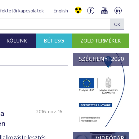
fektetői kapcsolatok
English
RÓLUNK
BÉT ESG
ZÖLD TERMÉKEK
SZÉCHENYI 2020
 a
2016. nov. 16.
en
alkozásfejlesztési
VIDEÓTÁR