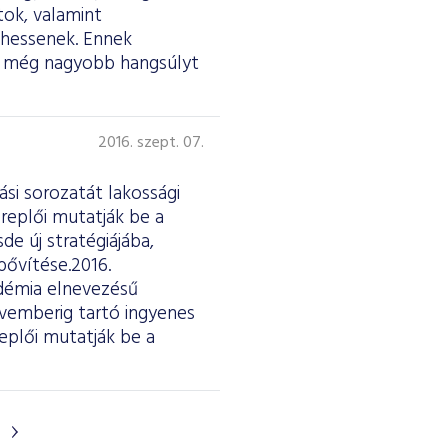
tok, valamint
lhessenek. Ennek
re még nagyobb hangsúlyt
2016. szept. 07.
si sorozatát lakossági
eplői mutatják be a
de új stratégiájába,
bővítése.2016.
adémia elnevezésű
vemberig tartó ingyenes
eplői mutatják be a