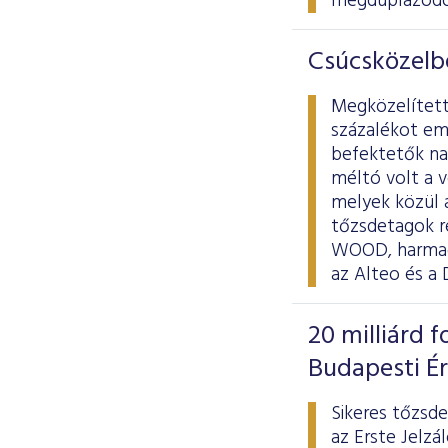
megduplázódo
Csúcsközelb
Megközelített
százalékot em
befektetők nap
méltó volt a 
melyek közül a
tőzsdetagok r
WOOD, harmadik
az Alteo és a
20 milliárd f
Budapesti É
Sikeres tőzsde
az Erste Jelzá