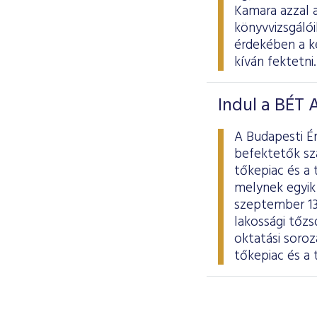
Kamara azzal a
könyvvizsgáló
érdekében a k
kíván fektetni.
Indul a BÉT
A Budapesti Ér
befektetők sz
tőkepiac és a 
melynek egyik 
szeptember 13
lakossági tőz
oktatási soro
tőkepiac és a