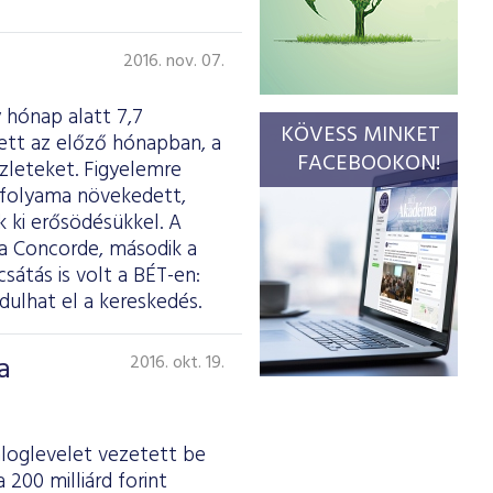
2016. nov. 07.
 hónap alatt 7,7
KÖVESS MINKET
ett az előző hónapban, a
FACEBOOKON!
zleteket. Figyelemre
árfolyama növekedett,
 ki erősödésükkel. A
 a Concorde, második a
átás is volt a BÉT-en:
ulhat el a kereskedés.
a
2016. okt. 19.
záloglevelet vezetett be
200 milliárd forint