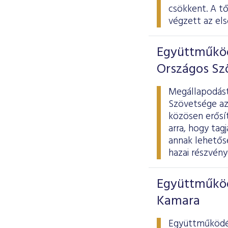
csökkent. A t
végzett az els
Együttműköd
Országos Sz
Megállapodást
Szövetsége azz
közösen erősít
arra, hogy tag
annak lehetős
hazai részvény
Együttműköd
Kamara
Együttműködés