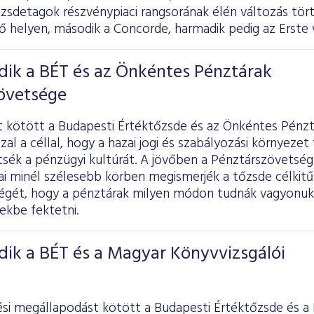
őzsdetagok részvénypiaci rangsorának élén változás tör
ő helyen, második a Concorde, harmadik pedig az Erste 
ik a BÉT és az Önkéntes Pénztárak
övetsége
 kötött a Budapesti Értéktőzsde és az Önkéntes Pénzt
al a céllal, hogy a hazai jogi és szabályozási környezet 
sék a pénzügyi kultúrát. A jövőben a Pénztárszövetség 
jai minél szélesebb körben megismerjék a tőzsde célkitű
égét, hogy a pénztárak milyen módon tudnák vagyonu
ekbe fektetni.
ik a BÉT és a Magyar Könyvvizsgálói
i megállapodást kötött a Budapesti Értéktőzsde és a 