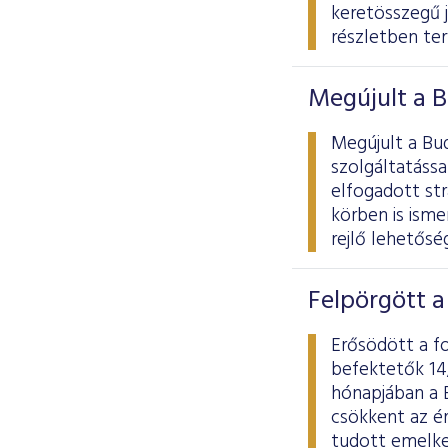
keretösszegű 
részletben te
Megújult a B
Megújult a Bu
szolgáltatássa
elfogadott str
körben is ism
rejlő lehetősé
Felpörgött 
Erősödött a f
befektetők 14
hónapjában a 
csökkent az é
tudott emelke