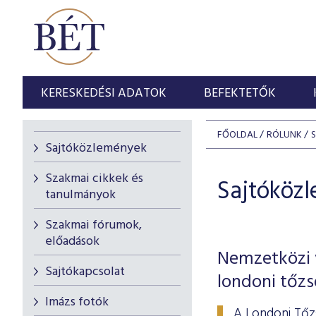
KERESKEDÉSI ADATOK
BEFEKTETŐK
FŐOLDAL
RÓLUNK
Sajtóközlemények
Szakmai cikkek és
Sajtóköz
tanulmányok
Szakmai fórumok,
előadások
Nemzetközi v
Sajtókapcsolat
londoni tőz
Imázs fotók
A Londoni Tőz