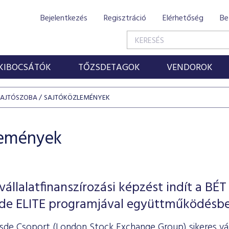
Bejelentkezés
Regisztráció
Elérhetőség
Be
KIBOCSÁTÓK
TŐZSDETAGOK
VENDOROK
SAJTÓSZOBA
SAJTÓKÖZLEMÉNYEK
lemények
állalatfinanszírozási képzést indít a BÉT
sde ELITE programjával együttműködésb
sde Csoport (London Stock Exchange Group) sikeres váll