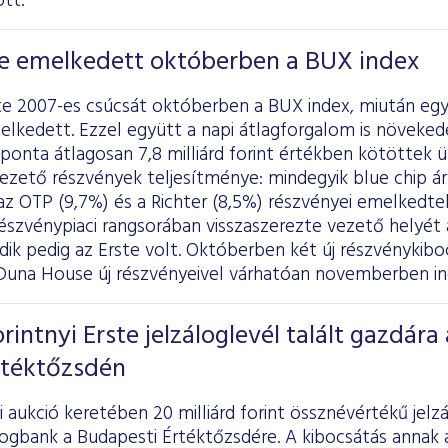
tt.
e emelkedett októberben a BUX index
e 2007-es csúcsát októberben a BUX index, miután egy
elkedett. Ezzel együtt a napi átlagforgalom is növeked
onta átlagosan 7,8 milliárd forint értékben kötöttek ü
vezető részvények teljesítménye: mindegyik blue chip 
z OTP (9,7%) és a Richter (8,5%) részvényei emelkedtek
észvénypiaci rangsorában visszaszerezte vezető helyét
 pedig az Erste volt. Októberben két új részvénykibocs
 Duna House új részvényeivel várhatóan novemberben ind
orintnyi Erste jelzáloglevél talált gazdára 
rtéktőzsdén
i aukció keretében 20 milliárd forint össznévértékű jel
logbank a Budapesti Értéktőzsdére. A kibocsátás annak a 