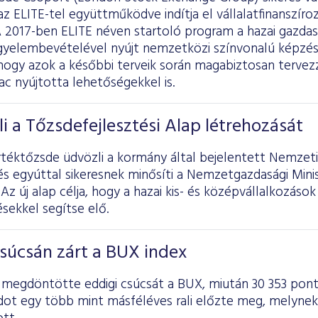
az ELITE-tel együttműködve indítja el vállalatfinanszíro
A 2017-ben ELITE néven startoló program a hazai gazda
igyelembevételével nyújt nemzetközi színvonalú képzés
, hogy azok a későbbi terveik során magabiztosan terve
ac nyújtotta lehetőségekkel is.
i a Tőzsdefejlesztési Alap létrehozását
téktőzsde üdvözli a kormány által bejelentett Nemzeti
és egyúttal sikeresnek minősíti a Nemzetgazdasági Min
 Az új alap célja, hogy a hazai kis- és középvállalkozás
sekkel segítse elő.
súcsán zárt a BUX index
n megdöntötte eddigi csúcsát a BUX, miután 30 353 pont
dot egy több mint másféléves rali előzte meg, melynek