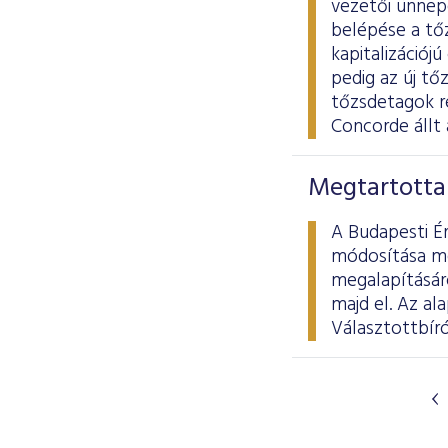
vezetői ünnepé
belépése a tő
kapitalizációj
pedig az új tő
tőzsdetagok ré
Concorde állt 
Megtartotta 
A Budapesti Ér
módosítása me
megalapításáró
majd el. Az al
Választottbíró