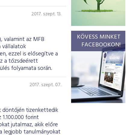
2017. szept. 13.
KÖVESS MINKET
, valamint az MFB
FACEBOOKON!
 vállalatok
n, ezzel is elősegítve a
z a tőzsdeérett
zülés folyamata során.
2017. szept. 07.
k döntőjén tizenkettedik
1.100.000 forint
okat jutalmaz, akik előre
 a legjobb tanulmányokat