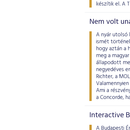
készítik el. A 
Nem volt un
A nyár utolsó
ismét történel
hogy aztán a 
meg a magyar 
állapodott me
negyedéves er
Richter, a MOL
Valamennyien 
Ami a részvény
a Concorde, ha
Interactive 
A Budapesti Ér