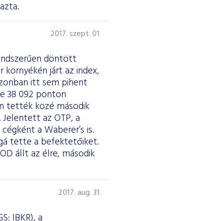
azta.
2017. szept. 01.
endszerűen döntött
 környékén járt az index,
zonban itt sem pihent
ve 38 092 ponton
an tették közé második
Jelentett az OTP, a
cégként a Waberer’s is.
á tette a befektetőiket.
OD állt az élre, második
2017. aug. 31.
S: IBKR), a