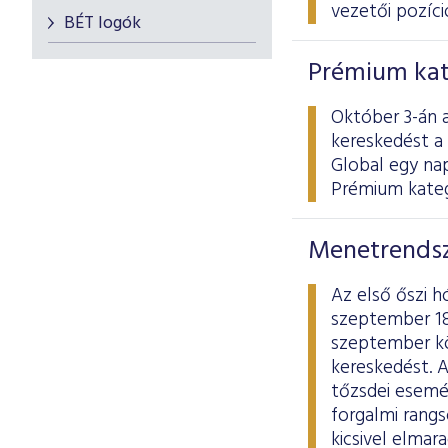
vezetői pozíció
BÉT logók
Prémium kat
Október 3-án a
kereskedést a
Global egy na
Prémium kateg
Menetrendsz
Az első őszi 
szeptember 18
szeptember köz
kereskedést. 
tőzsdei esemén
forgalmi rang
kicsivel elmar