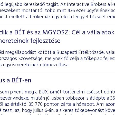
ó legújabb kereskedő tagját. Az Interactive Brokers a k
 részeként mostantól több mint 436 ezer ügyfelének a
est mellett a brókerház ügyfelei a lengyel tőzsdét érhe
ik a BÉT és az MGYOSZ: Cél a vállalatok
mereteinek fejlesztése
i megállapodást kötött a Budapesti Értéktőzsde, val
rszágos Szövetsége, melynek fő célja a tőkepiac fejlesz
nzügyi ismereteinek előmozdítása.
ius a BÉT-en
sem pihent meg a BUX, ismét történelmi csúcsot dönt
szvényindexe, miután júliusban többször is átlépte a 36 
ől az értéktől 35 770 ponton zárta a hónapot. Ami azo
teszi, az, hogy július 6-án, a sikeres tőkebevonást köv