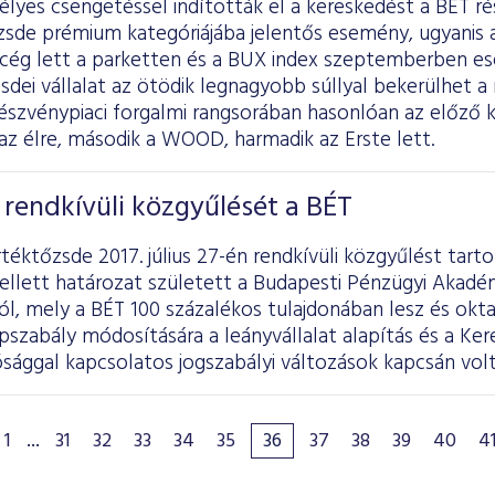
lyes csengetéssel indították el a kereskedést a BÉT ré
zsde prémium kategóriájába jelentős esemény, ugyanis 
ú cég lett a parketten és a BUX index szeptemberben es
zsdei vállalat az ötödik legnagyobb súllyal bekerülhet a
szvénypiaci forgalmi rangsorában hasonlóan az előző k
az élre, második a WOOD, harmadik az Erste lett.
rendkívüli közgyűlését a BÉT
téktőzsde 2017. július 27-én rendkívüli közgyűlést tarto
llett határozat született a Budapesti Pénzügyi Akadém
l, mely a BÉT 100 százalékos tulajdonában lesz és okta
apszabály módosítására a leányvállalat alapítás és a Ke
sággal kapcsolatos jogszabályi változások kapcsán volt
1
...
31
32
33
34
35
36
37
38
39
40
4