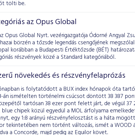
t tölti be.
egóriás az Opus Global
z Opus Global Nyrt. vezérigazgatója Ódorné Angyal Zsu
 hazai börzén a tőzsde legendás csengőjének megszólal
ppal korábban a Budapesti Értéktőzsde (BÉT) határozata
óriás részvények közé a Standard kategóriából.
erű növekedés és részvényfelaprózás
hónapban is folytatódott a BUX index hónapok óta tart
-án ismételten történelmi csúcsot döntött 38 387 pontt
epétől tartósan 38 ezer pont felett járt, de végül 37
A blue chipek közül egyedül a MOL árfolyama emelkedet
yt, egy 1:8 arányú részvényfelosztást is a háta mögött
sor tekintetében nem történt változás, ismét a WOOD ál
adva a Concorde, majd pedig az Equilor követ.