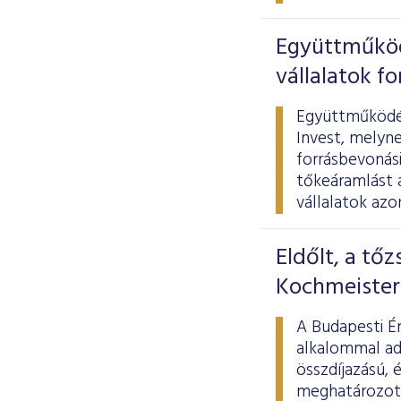
Együttműködi
vállalatok f
Együttműködés
Invest, melyne
forrásbevonási
tőkeáramlást 
vállalatok azo
Eldőlt, a tőz
Kochmeister
A Budapesti Ér
alkalommal adt
összdíjazású, 
meghatározott