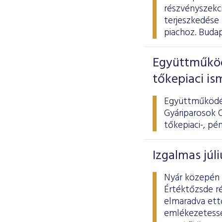
részvényszekci
terjeszkedése
piachoz. Budap
Együttműköd
tőkepiaci is
Együttműködés
Gyáriparosok O
tőkepiaci-, pé
Izgalmas júl
Nyár közepén 
Értéktőzsde ré
elmaradva ett
emlékezetessé 