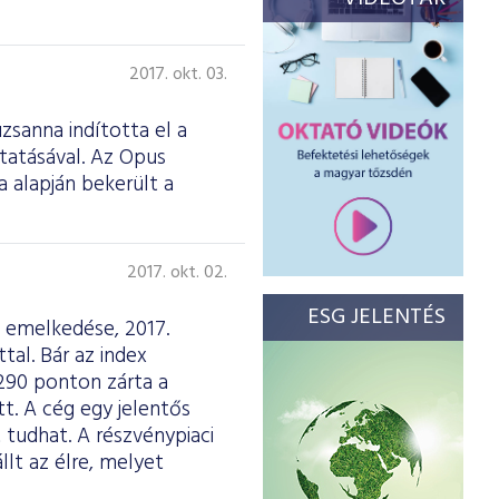
2017. okt. 03.
zsanna indította el a
tatásával. Az Opus
 alapján bekerült a
2017. okt. 02.
ESG JELENTÉS
ó emelkedése, 2017.
al. Bár az index
 290 ponton zárta a
t. A cég egy jelentős
 tudhat. A részvénypiaci
lt az élre, melyet