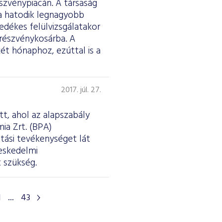
szvénypiacán. A társaság
a hatodik legnagyobb
edékes felülvizsgálatakor
 részvénykosárba. A
ét hónaphoz, ezúttal is a
2017. júl. 27.
tt, ahol az alapszabály
ia Zrt. (BPA)
tási tevékenységet lát
reskedelmi
 szükség.
1
...
43