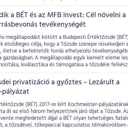
k a BÉT és az MFB Invest: Cél növelni a
orrásbevonás tevékenységét
i megállapodást kötött a Budapesti Értéktőzsde (BÉT)
k elsődleges célja, hogy a Tőzsde szerepe növekedjen a
, illetve a befektetők forrás elhelyezési tevékenységébe
a gazdaságban. A megállapodás egyik kiemelt eleme les
nosítása, kiválasztása és támogatása a tőzsdére felkés
sdei privatizáció a győztes – Lezárult a
-pályázat
téktőzsde (BÉT) 2017-re kiírt Kochmeister-pályázatána
a át az első három helyezettnek járó díjat a Tőzsde. Az 
évente meghirdetett díjjal a BÉT olyan tehetséges fiatal
, a tőzsdével, tőkepiaccal kapcsolatos témakörökben