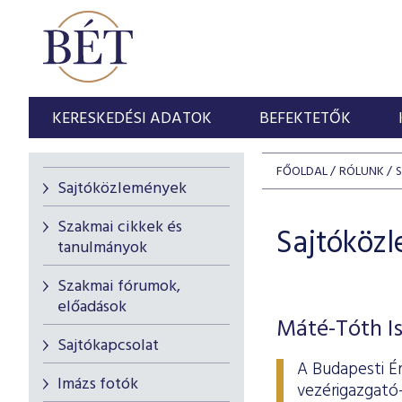
KERESKEDÉSI ADATOK
BEFEKTETŐK
FŐOLDAL
RÓLUNK
Sajtóközlemények
Szakmai cikkek és
Sajtóköz
tanulmányok
Szakmai fórumok,
előadások
Máté-Tóth Is
Sajtókapcsolat
A Budapesti É
Imázs fotók
vezérigazgató-