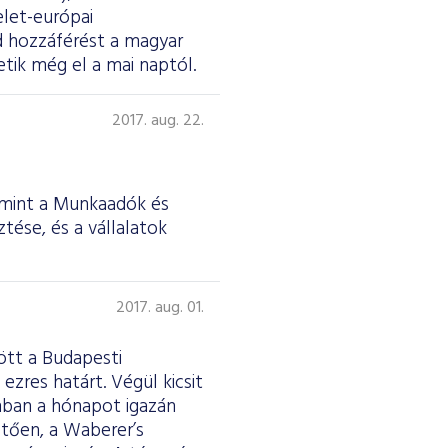
elet-európai
d hozzáférést a magyar
tik még el a mai naptól.
2017. aug. 22.
amint a Munkaadók és
tése, és a vállalatok
2017. aug. 01.
ött a Budapesti
ezres határt. Végül kicsit
nban a hónapot igazán
etően, a Waberer’s