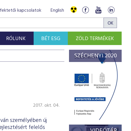
fektetői kapcsolatok
English
RÓLUNK
BÉT ESG
ZÖLD TERMÉKEK
SZÉCHENYI 2020
2017. okt. 04.
tván személyében új
jlesztésért felelős
VIDEÓTÁR