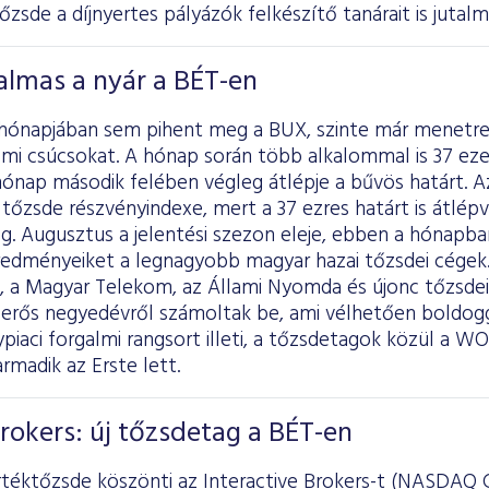
Tőzsde a díjnyertes pályázók felkészítő tanárait is jutalm
almas a nyár a BÉT-en
 hónapjában sem pihent meg a BUX, szinte már menetr
mi csúcsokat. A hónap során több alkalommal is 37 ezer
hónap második felében végleg átlépje a bűvös határt. A
tőzsde részvényindexe, mert a 37 ezres határt is átlép
g. Augusztus a jelentési szezon eleje, ebben a hónapb
edményeiket a legnagyobb magyar hazai tőzsdei cégek. 
, a Magyar Telekom, az Állami Nyomda és újonc tőzsdei 
erős negyedévről számoltak be, ami vélhetően boldogg
piaci forgalmi rangsort illeti, a tőzsdetagok közül a WO
rmadik az Erste lett.
Brokers: új tőzsdetag a BÉT-en
téktőzsde köszönti az Interactive Brokers-t (NASDAQ G