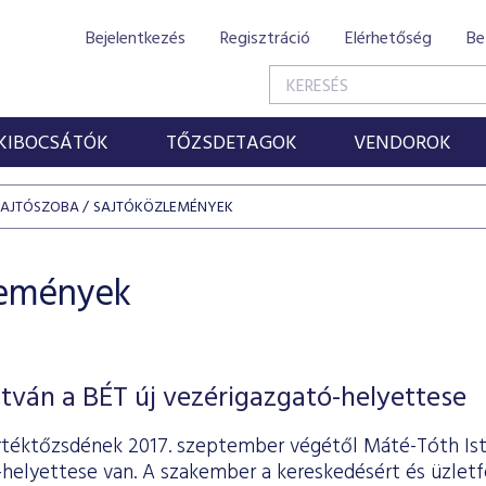
Bejelentkezés
Regisztráció
Elérhetőség
Be
KIBOCSÁTÓK
TŐZSDETAGOK
VENDOROK
SAJTÓSZOBA
SAJTÓKÖZLEMÉNYEK
lemények
tván a BÉT új vezérigazgató-helyettese
rtéktőzsdének 2017. szeptember végétől Máté-Tóth Is
helyettese van. A szakember a kereskedésért és üzletfe