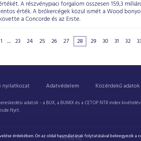
tékét. A részvénypiaci forgalom összesen 159,3 milliárd 
forintos érték. A brókercégek közül ismét a Wood bony
követte a Concorde és az Erste.
1
...
23
24
25
26
27
28
29
30
31
32
3
i nyilatkozat
Adatvédelem
Közérdekű adatok
kereskedési adatok - a BUX, a BUMIX és a CETOP NTR index kivételével
zsde Nyrt.
velése érdekében. Ön az oldal használatának folytatásával beleegyezik a c
Ponte.hu