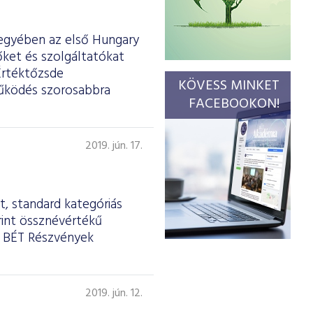
egyében az első Hungary
őket és szolgáltatókat
Értéktőzsde
KÖVESS MINKET
tműködés szorosabbra
FACEBOOKON!
2019. jún. 17.
, standard kategóriás
rint össznévértékű
a BÉT Részvények
2019. jún. 12.