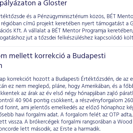
 pályázaton a Gloster
rtéktőzsde és a Pénzügyminisztérium közös, BÉT Mento
 régióban című projekt keretében nyert támogatást a G
iós Kft. A vállalat a BÉT Mentor Programja keretében, 
gatáshoz jut a tőzsdei felkészüléshez kapcsolódó költ
m mellett korrekció a Budapesti
n
p korrekciót hozott a Budapesti Értéktőzsdén, de az e
án ez nem meglepő, pláne, hogy Amerikában, és a főb
kkentek az árak az év első négy hónapjában zajló páratl
tról 40 904 pontig csökkent, a részvényforgalom 260,3 
iárd forint, ami jelentős emelkedés az előző hónaphoz ké
sebb havi forgalmi adat. A forgalom felét az OTP adta, 
ett vissza. A brókercégek forgalmi rangsorában a Wood n
ncorde lett második, az Erste a harmadik.