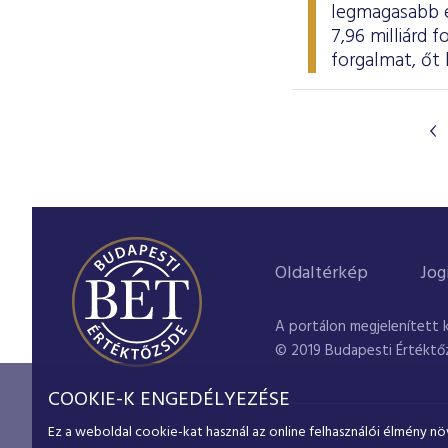
legmagasabb ér
7,96 milliárd 
forgalmat, őt 
Oldaltérkép
Jog
A portálon megjelenített 
© 2019 Budapesti Értéktő
COOKIE-K ENGEDÉLYEZÉSE
Ez a weboldal cookie-kat használ az online felhasználói élmény nö