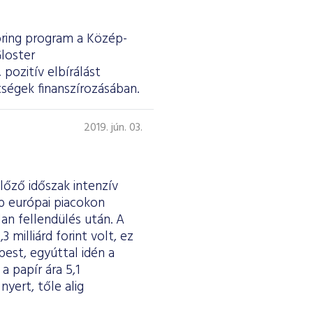
ring program a Közép-
loster
pozitív elbírálást
ségek finanszírozásában.
2019. jún. 03.
lőző időszak intenzív
b európai piacokon
an fellendülés után. A
milliárd forint volt, ez
pest, egyúttal idén a
a papír ára 5,1
yert, tőle alig