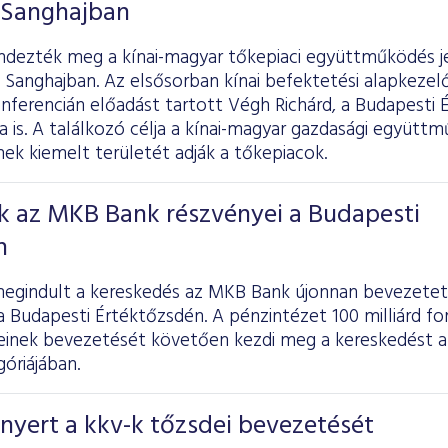
 Sanghajban
ndezték meg a kínai-magyar tőkepiaci együttműködés j
 Sanghajban. Az elsősorban kínai befektetési alapkezel
nferencián előadást tartott Végh Richárd, a Budapesti 
a is. A találkozó célja a kínai-magyar gazdasági együt
ek kiemelt területét adják a tőkepiacok.
k az MKB Bank részvényei a Budapesti
n
egindult a kereskedés az MKB Bank újonnan bevezetett
a Budapesti Értéktőzsdén. A pénzintézet 100 milliárd fo
einek bevezetését követően kezdi meg a kereskedést 
óriájában.
nyert a kkv-k tőzsdei bevezetését