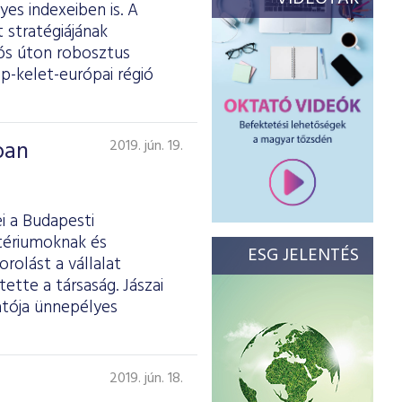
es indexeiben is. A
 stratégiájának
iós úton robosztus
p-kelet-európai régió
ban
2019. jún. 19.
i a Budapesti
itériumoknak és
ESG JELENTÉS
rolást a vállalat
tette a társaság. Jászai
atója ünnepélyes
2019. jún. 18.