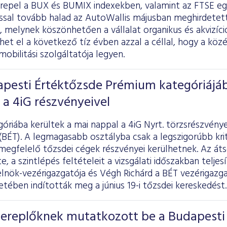
erepel a BUX és BUMIX indexekben, valamint az FTSE egy
ssal tovább halad az AutoWallis májusban meghirdetett
 melynek köszönhetően a vállalat organikus és akvizíc
et el a következő tíz évben azzal a céllal, hogy a közé
bilitási szolgáltatója legyen.
apesti Értéktőzsde Prémium kategóriájá
a 4iG részvényeivel
riába kerültek a mai nappal a 4iG Nyrt. törzsrészvénye
(BÉT). A legmagasabb osztályba csak a legszigorúbb kr
egfelelő tőzsdei cégek részvényei kerülhetnek. Az átso
 a szintlépés feltételeit a vizsgálati időszakban teljesí
 elnök-vezérigazgatója és Végh Richárd a BÉT vezérigazg
tében indították meg a június 19-i tőzsdei kereskedést.
szereplőknek mutatkozott be a Budapesti