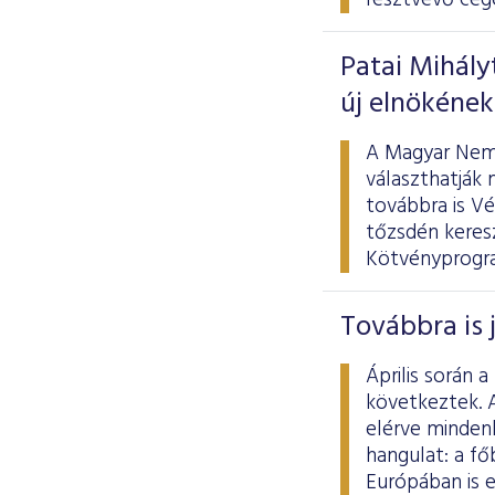
résztvevő cég
Patai Mihály
új elnökének
A Magyar Nemz
választhatják 
továbbra is V
tőzsdén keresz
Kötvényprogram
Továbbra is 
Április során
következtek. A
elérve minden
hangulat: a fő
Európában is 