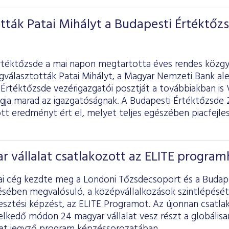
ták Patai Mihályt a Budapesti Értéktőz
rtéktőzsde a mai napon megtartotta éves rendes közgy
választották Patai Mihályt, a Magyar Nemzeti Bank ale
Értéktőzsde vezérigazgatói posztját a továbbiakban is V
agja marad az igazgatóságnak. A Budapesti Értéktőzsde 
ott eredményt ért el, melyet teljes egészében piacfejl
r vállalat csatlakozott az ELITE progra
ai cég kezdte meg a Londoni Tőzsdecsoport és a Budap
ében megvalósuló, a középvállalkozások szintlépését
lesztési képzést, az ELITE Programot. Az újonnan csatl
elkedő módon 24 magyar vállalat vesz részt a globálisa