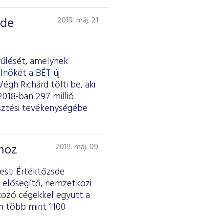
sde
2019. máj. 21.
űlését, amelynek
lnökét a BÉT új
égh Richárd tölti be, aki
2018-ban 297 millió
esztési tevékenységébe
mhoz
2019. máj. 09.
esti Értéktőzsde
 elősegítő, nemzetközi
akozó cégekkel együtt a
n több mint 1100