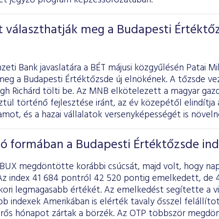
et jegyző program képzéssorozatában.
t választhatják meg a Budapesti Értéktő
eti Bank javaslatára a BÉT májusi közgyűlésén Patai Mi
meg a Budapesti Értéktőzsde új elnökének. A tőzsde vez
égh Richárd tölti be. Az MNB elkötelezett a magyar gaz
tül történő fejlesztése iránt, az év közepétől elindítja
ot, és a hazai vállalatok versenyképességét is növeln
jó formában a Budapesti Értéktőzsde in
 a BUX megdöntötte korábbi csúcsát, majd volt, hogy na
z index 41 684 pontról 42 520 pontig emelkedett, de 43
kori legmagasabb értékét. Az emelkedést segítette a vi
bb indexek Amerikában is elérték tavaly ősszel felállíto
erős hónapot zártak a börzék. Az OTP többször megdö