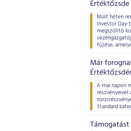
Értéktőzsde
Múlt héten re
Investor Day-t
megszólító ko
vezérigazgatój
fűzése, amelyn
Már forogna
Értéktőzsdé
A mai napon m
részvényeivel 
törzsrészvény
Standard kateg
Támogatást 