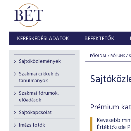
KERESKEDÉSI ADATOK
BEFEKTETŐK
FŐOLDAL
RÓLUNK
Sajtóközlemények
Szakmai cikkek és
Sajtóköz
tanulmányok
Szakmai fórumok,
előadások
Prémium kate
Sajtókapcsolat
Kevesebb mint
Imázs fotók
Értéktőzsde Pr