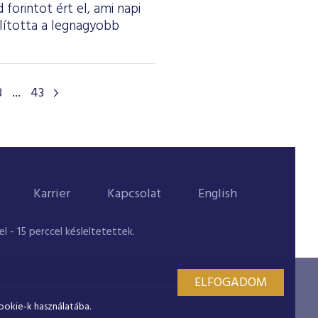
forintot ért el, ami napi
olította a legnagyobb
3
...
43
Karrier
Kapcsolat
English
 - 15 perccel késleltetettek.
ELFOGADOM
ookie-k használatába.