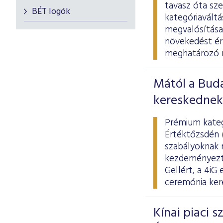
tavasz óta sz
BÉT logók
kategóriaváltá
megvalósítása,
növekedést érh
meghatározó mo
Mától a Bud
kereskednek 
Prémium kategó
Értéktőzsdén 
szabályoknak m
kezdeményezte,
Gellért, a 4iG
ceremónia kere
Kínai piaci 