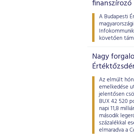
finanszírozó
A Budapesti É
magyarországi
Infokommunikác
követően támo
Nagy forgalo
Értéktőzsdé
Az elmúlt hóna
emelkedése ut
jelentősen csö
BUX 42 520 pon
napi 11,8 mill
második legerő
százalékkal es
elmaradva a Co