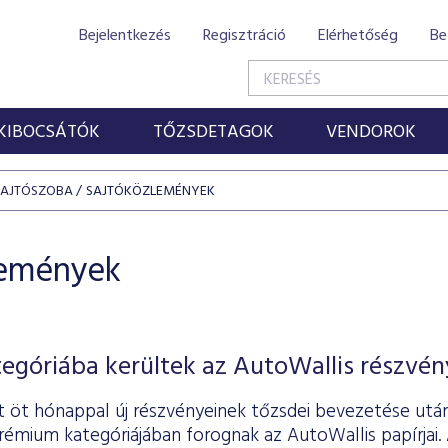
Bejelentkezés
Regisztráció
Elérhetőség
Be
KIBOCSÁTÓK
TŐZSDETAGOK
VENDOROK
SAJTÓSZOBA
SAJTÓKÖZLEMÉNYEK
lemények
góriába kerültek az AutoWallis részvén
 öt hónappal új részvényeinek tőzsdei bevezetése utá
émium kategóriájában forognak az AutoWallis papírjai. 