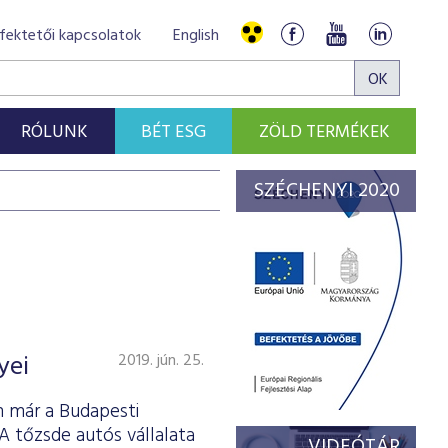
fektetői kapcsolatok
English
RÓLUNK
BÉT ESG
ZÖLD TERMÉKEK
SZÉCHENYI 2020
yei
2019. jún. 25.
n már a Budapesti
A tőzsde autós vállalata
VIDEÓTÁR