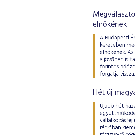
Megválasztot
elnökének
A Budapesti É
keretében meg
elnökének. Az 
a jövőben is t
forintos adóz
forgatja vissza.
Hét új magya
Újabb hét haz
együttműködés
vállalkozásfej
régióban kiem