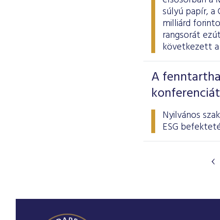
elsősorban a 
súlyú papír, a
milliárd forint
rangsorát ezút
következett a
A fenntartha
konferenciát
Nyilvános sza
ESG befekteté