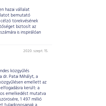
n hazai vállalat
lalatot bemutató
t célzó törekvésének
tőséget biztosít az
számára is inspirálóan
2020. szept. 15.
endes közgyűlés
dr. Patai Mihályt, a
közgyűlésen emellett az
elfogadásra került: a
ékos emelkedést mutatva
szörösére, 1 497 millió
et tulajdonosainak a