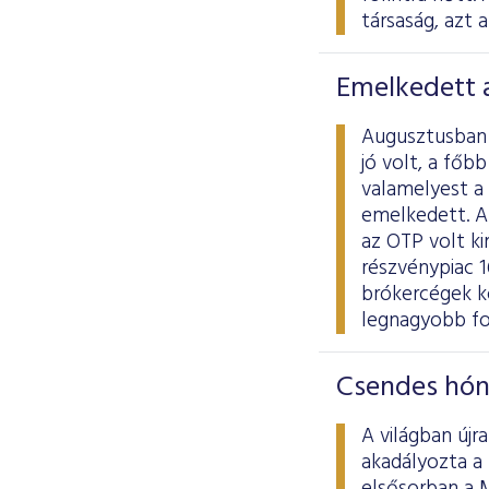
társaság, azt 
Emelkedett a
Augusztusban a
jó volt, a főb
valamelyest a 
emelkedett. A 
az OTP volt ki
részvénypiac 16
brókercégek kö
legnagyobb fo
Csendes hón
A világban újr
akadályozta a