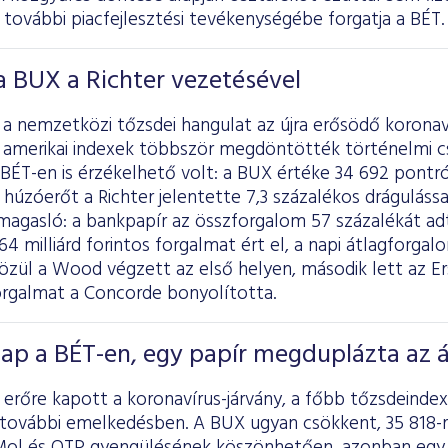
a további piacfejlesztési tevékenységébe forgatja a BÉT.
 BUX a Richter vezetésével
 nemzetközi tőzsdei hangulat az újra erősödő koronaví
b amerikai indexek többször megdöntötték történelmi cs
BÉT-en is érzékelhető volt: a BUX értéke 34 692 pontró
húzóerőt a Richter jelentette 7,3 százalékos dráguláss
magasló: a bankpapír az összforgalom 57 százalékát adt
4 milliárd forintos forgalmat ért el, a napi átlagforgalo
zül a Wood végzett az első helyen, második lett az Er
rgalmat a Concorde bonyolította.
ap a BÉT-en, egy papír megduplázta az á
a erőre kapott a koronavírus-járvány, a főbb tőzsdein
 további emelkedésben. A BUX ugyan csökkent, 35 818-r