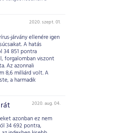
2020. szept. 01.
rus-járvány ellenére igen
úcsaikat. A hatás
l 34 851 pontra
al, forgalomban viszont
a. Az azonnali
m 8,6 milliárd volt. A
ste, a harmadik
rát
2020. aug. 04.
dexeket azonban ez nem
ól 34 692 pontra,