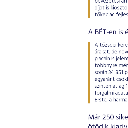
bevezetési ár
díjat is kiosz
tőkepiac fejle
A BÉT-en is 
A tőzsdei ker
árakat, de nö
piacain is jel
többnyire mér
során 34 851 p
egyaránt csökk
szinten átlag 
forgalmi adat
Erste, a harma
Már 250 sik
ötödik kiad