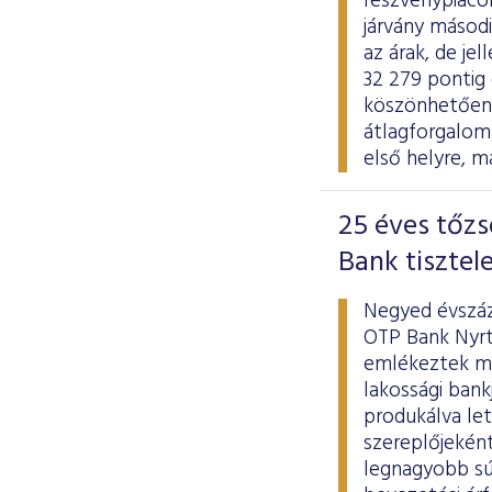
részvénypiaco
járvány másodi
az árak, de j
32 279 pontig 
köszönhetően a
átlagforgalom 
első helyre, m
25 éves tőzs
Bank tisztel
Negyed évszáz
OTP Bank Nyrt
emlékeztek me
lakossági bank
produkálva le
szereplőjekén
legnagyobb súl