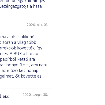
én belül egy különleges
-vezérigazgatója a hazai
2020. okt. 01.
áma alól: csökkenő
 során a világ főbb
orrekciók követték, így
gülés. A BUX a hónap
papírból kettő ára
mat bonyolított, ami napi
nt az előző két hónap
galmat, őt követte az
t az
2020. szept. 30.