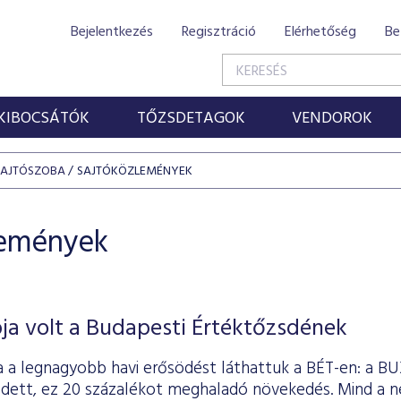
Bejelentkezés
Regisztráció
Elérhetőség
Be
KIBOCSÁTÓK
TŐZSDETAGOK
VENDOROK
SAJTÓSZOBA
SAJTÓKÖZLEMÉNYEK
lemények
ja volt a Budapesti Értéktőzsdének
a a legnagyobb havi erősödést láthattuk a BÉT-en: a BU
dett, ez 20 százalékot meghaladó növekedés. Mind a né