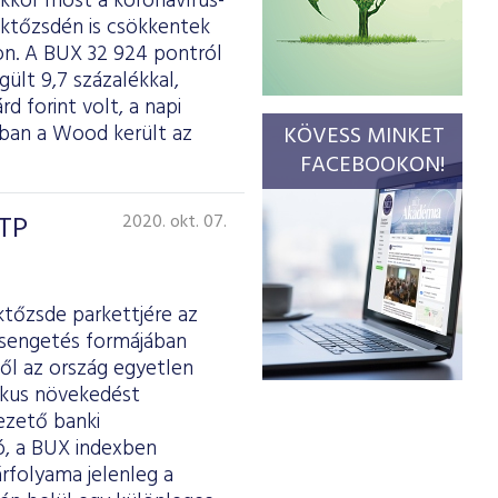
kkor most a koronavírus-
éktőzsdén is csökkentek
on. A BUX 32 924 pontról
ült 9,7 százalékkal,
d forint volt, a napi
rában a Wood került az
KÖVESS MINKET
FACEBOOKON!
OTP
2020. okt. 07.
ktőzsde parkettjére az
csengetés formájában
ől az ország egyetlen
mikus növekedést
ezető banki
ó, a BUX indexben
árfolyama jelenleg a