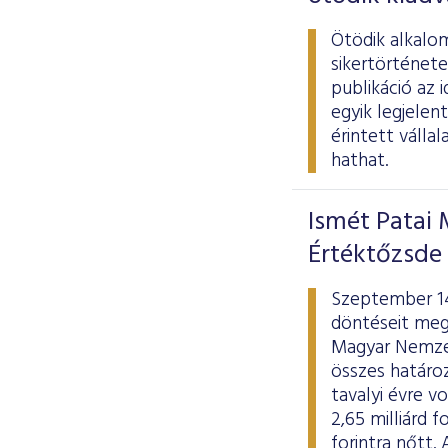
Ötödik alkalom
sikertörténete
publikáció az 
egyik legjelen
érintett válla
hathat.
Ismét Patai 
Értéktőzsde
Szeptember 14
döntéseit mege
Magyar Nemzet
összes határoz
tavalyi évre 
2,65 milliárd 
forintra nőtt.