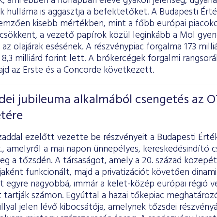
k, ami ebben a hónapban eleve gyakori jelenség, ugyana
k hulláma is aggasztja a befektetőket. A Budapesti Ért
ellemzően kisebb mértékben, mint a főbb európai piacok
csökkent, a vezető papírok közül leginkább a Mol gyeng
z olajárak esésének. A részvénypiac forgalma 173 milliár
8,3 milliárd forint lett. A brókercégek forgalmi rangso
ajd az Erste és a Concorde következett.
dei jubileuma alkalmából csengetés az 
etére
addal ezelőtt vezette be részvényeit a Budapesti Érté
., amelyről a mai napon ünnepélyes, kereskedésindító 
g a tőzsdén. A társaságot, amely a 20. század közepét
jaként funkcionált, majd a privatizációt követően dina
tt egyre nagyobbá, immár a kelet-közép európai régió v
t tartják számon. Egyúttal a hazai tőkepiac meghatároz
lyal jelen lévő kibocsátója, amelynek tőzsdei részvény