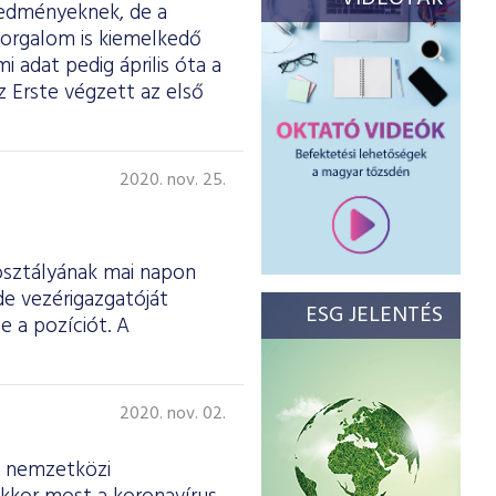
eredményeknek, de a
 forgalom is kiemelkedő
mi adat pedig április óta a
 Erste végzett az első
2020. nov. 25.
osztályának mai napon
de vezérigazgatóját
ESG JELENTÉS
e a pozíciót. A
2020. nov. 02.
a nemzetközi