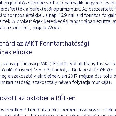
miben jelentős szerepe volt a jó harmadik negyedéves 
s erősítették a befektetői optimizmust. Az összesített
iárd forintos értékkel, a napi 16,9 milliárd forintos forgal
rték. A brókercégek kereskedési rangsorában ezúttal az
veti a Concorde, majd a Wood.
ichárd az MKT Fenntarthatósági
ának elnöke
azdasági Társaság (MKT) Felelős Vállalatirányítás Szak
jító ülésén ismét Végh Richárdot, a Budapesti Értéktőzs
eg a szakosztály elnökének, aki 2017 májusa óta tölti b
enntarthatósági szakosztály néven folytatja munkáját
.
hozott az október a BÉT-en
s emelkedő trend után októberben kissé visszaestek 