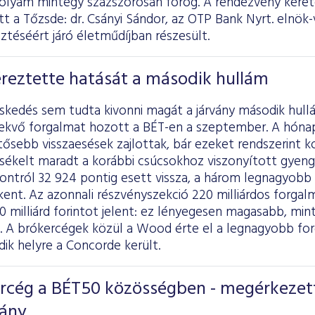
folyam mintegy százszorosán forog. A rendezvény keret
tott a Tőzsde: dr. Csányi Sándor, az OTP Bank Nyrt. elnök
sztéséért járó életműdíjban részesült.
éreztette hatását a második hullám
eskedés sem tudta kivonni magát a járvány második hull
vekvő forgalmat hozott a BÉT-en a szeptember. A hónap
entősebb visszaesések zajlottak, bár ezeket rendszerint k
sékelt maradt a korábbi csúcsokhoz viszonyított gyen
ontról 32 924 pontig esett vissza, a három legnagyobb 
ent. Az azonnali részvényszekció 220 milliárdos forgal
10 milliárd forintot jelent: ez lényegesen magasabb, mi
a. A brókercégek közül a Wood érte el a legnagyobb for
dik helyre a Concorde került.
ercég a BÉT50 közösségben - megérkezet
vány