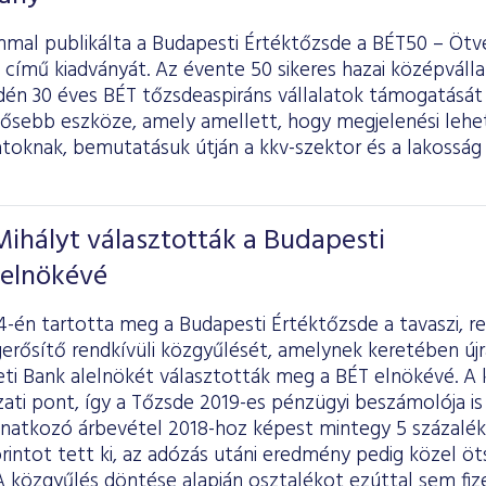
mal publikálta a Budapesti Értéktőzsde a BÉT50 – Ötve
 című kiadványát. Az évente 50 sikeres hazai középvál
idén 30 éves BÉT tőzsdeaspiráns vállalatok támogatásá
tősebb eszköze, amely amellett, hogy megjelenési lehe
latoknak, bemutatásuk útján a kkv-szektor és a lakosság 
Mihályt választották a Budapesti
 elnökévé
-én tartotta meg a Budapesti Értéktőzsde a tavaszi, r
rősítő rendkívüli közgyűlését, amelynek keretében újra 
i Bank alelnökét választották meg a BÉT elnökévé. A 
ati pont, így a Tőzsde 2019-es pénzügyi beszámolója is 
vonatkozó árbevétel 2018-hoz képest mintegy 5 százal
forintot tett ki, az adózás utáni eredmény pedig közel öt
 A közgyűlés döntése alapján osztalékot ezúttal sem fiz