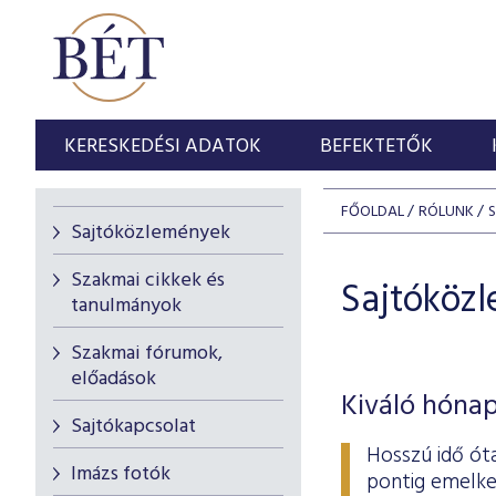
KERESKEDÉSI ADATOK
BEFEKTETŐK
FŐOLDAL
RÓLUNK
Sajtóközlemények
Szakmai cikkek és
Sajtóköz
tanulmányok
Szakmai fórumok,
előadások
Kiváló hónap
Sajtókapcsolat
Hosszú idő ót
Imázs fotók
pontig emelke