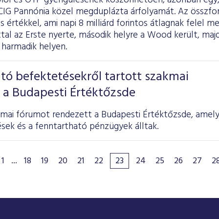
Mol és OTP gyengülésének köszönhetően, azonban egy,
 CIG Pannónia közel megduplázta árfolyamát. Az összfor
os értékkel, ami napi 8 milliárd forintos átlagnak felel 
tal az Erste nyerte, második helyre a Wood került, ma
 harmadik helyen.
tó befektetésekről tartott szakmai
 a Budapesti Értéktőzsde
kmai fórumot rendezett a Budapesti Értéktőzsde, amel
sek és a fenntartható pénzügyek álltak.
1
...
18
19
20
21
22
23
24
25
26
27
2