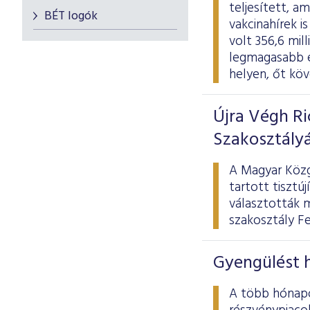
teljesített, a
BÉT logók
vakcinahírek i
volt 356,6 mill
legmagasabb é
helyen, őt kö
Újra Végh R
Szakosztály
A Magyar Közg
tartott tisztú
választották m
szakosztály F
Gyengülést 
A több hónapo