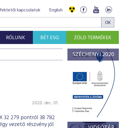
fektetői kapcsolatok
English
RÓLUNK
BÉT ESG
ZÖLD TERMÉKEK
SZÉCHENYI 2020
2020. dec. 01.
X 32 279 pontról 38 782
gy vezető részvény jól
VIDEÓTÁR