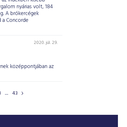
 az indexben kisebb
galom nyárias volt, 184
meg. A brókercégek
jd a Concorde
2020. júl. 29.
ynek középpontjában az
8
...
43