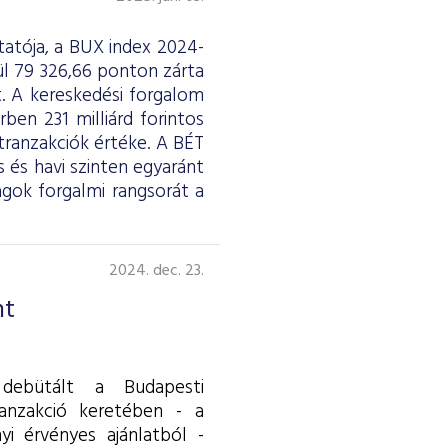
atója, a BUX index 2024-
ül 79 326,66 ponton zárta
. A kereskedési forgalom
ben 231 milliárd forintos
 tranzakciók értéke. A BÉT
 és havi szinten egyaránt
gok forgalmi rangsorát a
2024. dec. 23.
nt
 debütált a Budapesti
ranzakció keretében - a
nyi érvényes ajánlatból -