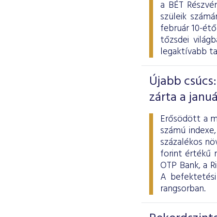
a BÉT Részvén
szüleik számá
február 10-ét
tőzsdei világ
legaktívabb t
Újabb csúcs:
zárta a januá
Erősödött a m
számú indexe,
százalékos növ
forint értékű
OTP Bank, a R
A befektetés
rangsorban.