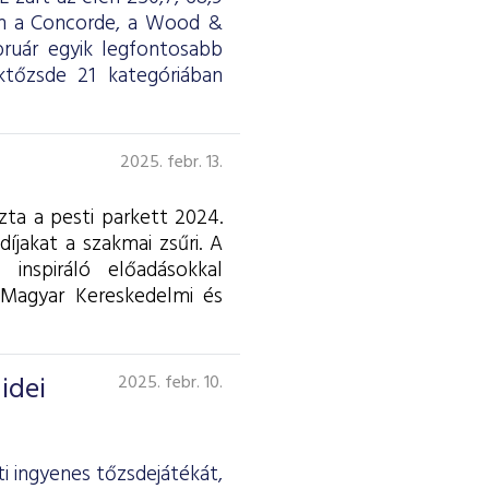
en a Concorde, a Wood &
ruár egyik legfontosabb
ktőzsde 21 kategóriában
2025. febr. 13.
zta a pesti parkett 2024.
íjakat a szakmai zsűri. A
nspiráló előadásokkal
Magyar Kereskedelmi és
idei
2025. febr. 10.
i ingyenes tőzsdejátékát,