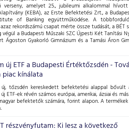
ci verseny, amelyet 25., jubileumi alkalommal hívot
lapítvány (KEBA), az Erste Befektetési Zrt., a Budapes
titute of Banking együttműködése. A többfordul
 azaz rekordszámú csapat mérte össze tudását, a BÉT
 végül a Budapesti Műszaki SZC Újpesti Két Tanítási N
rt Ágoston Gyakorló Gimnázium és a Tamási Áron Gim
 új ETF a Budapesti Értéktőzsdén - Tov
 piac kínálata
j, tőzsdén kereskedett befektetési alappal bővült 
 új ETF-ek révén számos európai, amerikai, ázsiai és má
magyar befektetők számára, forint alapon. A termékek
.
BÉT részvényfutam: Ki lesz a következő