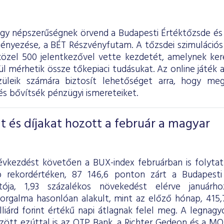
agy népszerűségnek örvend a Budapesti Értéktőzsde és 
nyezése, a BÉT Részvényfutam. A tőzsdei szimulációs
közel 500 jelentkezővel vette kezdetét, amelynek ke
l mérhetik össze tőkepiaci tudásukat. Az online játék a
szüleik számára biztosít lehetőséget arra, hogy me
s bővítsék pénzügyi ismereteiket.
t és díjakat hozott a február a magyar
évkezdést követően a BUX-index februárban is folyta
 rekordértéken, 87 146,6 ponton zárt a Budapesti
tója, 1,93 százalékos növekedést elérve januárh
orgalma hasonlóan alakult, mint az előző hónap, 415,7 m
lliárd forint értékű napi átlagnak felel meg. A legna
zött ezúttal is az OTP Bank, a Richter Gedeon és a MOL