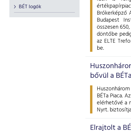
értékpapírpia
BÉT logók
Brókerképző A
Budapest Ins
összesen 650,
döntőbe pedig
az ELTE Trefo
be.
Huszonhárom
bővül a BÉTa
Huszonhárom ú
BÉTa Piaca. Az
elérhetővé a 
Nyrt. biztosítja
Elrajtolt a 