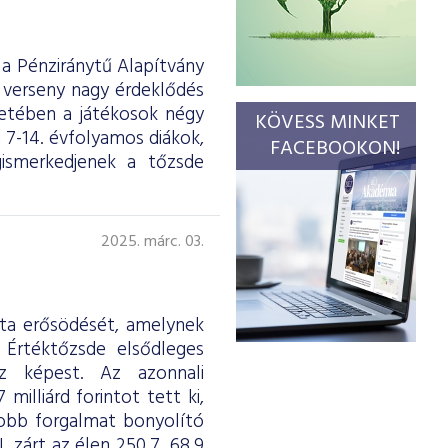
a Pénziránytű Alapítvány
 verseny nagy érdeklődés
retében a játékosok négy
KÖVESS MINKET
 7-14. évfolyamos diákok,
FACEBOOKON!
gismerkedjenek a tőzsde
2025. márc. 03.
tta erősödését, amelynek
 Értéktőzsde elsődleges
oz képest. Az azonnali
illiárd forintot tett ki,
gyobb forgalmat bonyolító
 zárt az élen 250,7, 68,9