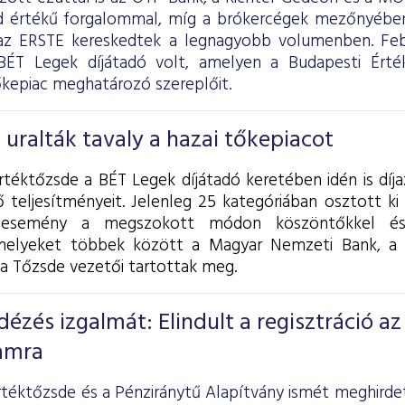
árd értékű forgalommal, míg a brókercégek mezőnyéb
z ERSTE kereskedtek a legnagyobb volumenben. Feb
ÉT Legek díjátadó volt, amelyen a Budapesti Érté
őkepiac meghatározó szereplőit.
 uralták tavaly a hazai tőkepiacot
rtéktőzsde a BÉT Legek díjátadó keretében idén is díja
 teljesítményeit. Jelenleg 25 kategóriában osztott ki d
 esemény a megszokott módon köszöntőkkel és i
melyeket többek között a Magyar Nemzeti Bank, a 
 a Tőzsde vezetői tartottak meg.
dézés izgalmát: Elindult a regisztráció az 
amra
rtéktőzsde és a Pénziránytű Alapítvány ismét meghirdet