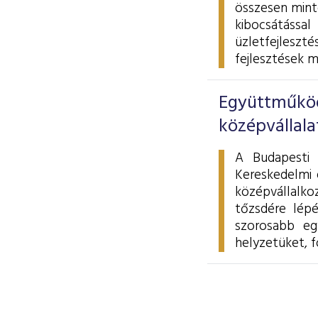
összesen minte
kibocsátással
üzletfejleszt
fejlesztések m
Együttműköd
középvállala
A Budapesti 
Kereskedelmi 
középvállalko
tőzsdére lép
szorosabb eg
helyzetüket, f