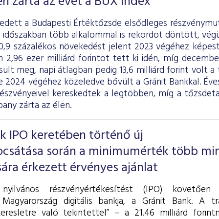
n zárta az évet a BUX index
dett a Budapesti Értéktőzsde elsődleges részvénymut
t időszakban több alkalommal is rekordot döntött, vég
30,9 százalékos növekedést jelent 2023 végéhez képest
2,96 ezer milliárd forintot tett ki idén, míg december
ult meg, napi átlagban pedig 13,6 milliárd forint volt a
e 2024 végéhez közeledve bővült a Gránit Bankkal. Éves
észvényeivel kereskedtek a legtöbben, míg a tőzsdeta
ny zárta az élen.
k IPO keretében történő új
ocsátása során a minimumérték több mi
ra érkezett érvényes ajánlat
 nyilvános részvényértékesítést (IPO) követően
 Magyarország digitális bankja, a Gránit Bank. A t
eresletre való tekintettel” – a 21.46 milliárd forint