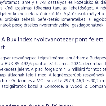
yfutamot, amely a 7-8. osztályos és középiskolás diák
ra kínál izgalmas tőkepiaci tanulási lehetőséget. A n
ől jelentkezhetnek az érdeklődők. A játékosok mélyebb
ba, próbára tehetik befektetési ismereteiket, a legjob
anárok pedig értékes nyereményekkel gazdagodhatnak.
 A Bux index nyolcvanötezer pont felett
rt
agyar részvénypiac teljesítménye januárban: a Budapes
 a BUX 85 492,6 ponton zárt, ami a 2024. decemberi 
ekedést jelent. A piaci forgalom 415 milliárd forintot tet
 napi átlagnak felelt meg. A legnépszerűbb részvények 
ichter Gedeon és a MOL vezette 297,9, 46,3 és 30,2 mil
i szolgáltatók közül a Concorde, a Wood & Compan