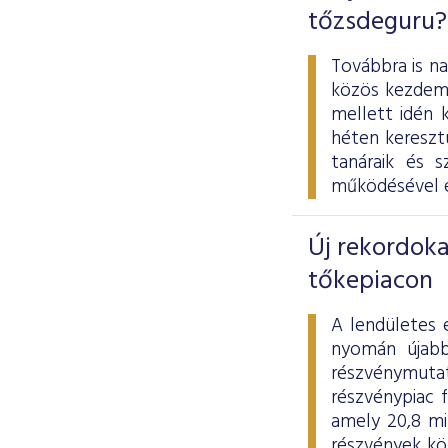
tőzsdeguru?
Továbbra is n
közös kezdemé
mellett idén 
héten keresztü
tanáraik és 
működésével é
Új rekordoka
tőkepiacon
A lendületes 
nyomán újabb
részvénymuta
részvénypiac f
amely 20,8 mi
részvények kö