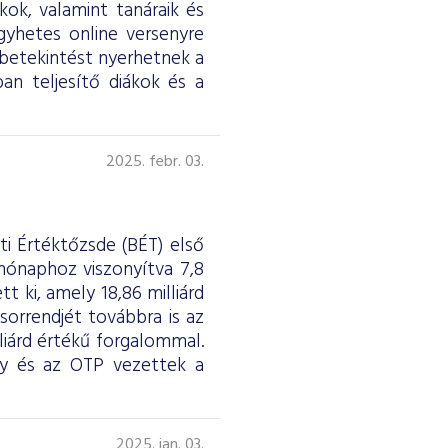
ok, valamint tanáraik és
égyhetes online versenyre
 betekintést nyerhetnek a
ban teljesítő diákok és a
2025. febr. 03.
ti Értéktőzsde (BÉT) első
hónaphoz viszonyítva 7,8
t ki, amely 18,86 milliárd
sorrendjét továbbra is az
liárd értékű forgalommal.
y és az OTP vezettek a
2025. jan. 03.