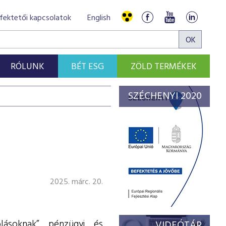
fektetői kapcsolatok
English
RÓLUNK
BÉT ESG
ZÖLD TERMÉKEK
SZÉCHENYI 2020
2025. márc. 20.
lásoknak” pénzügyi és
VIDEÓTÁR