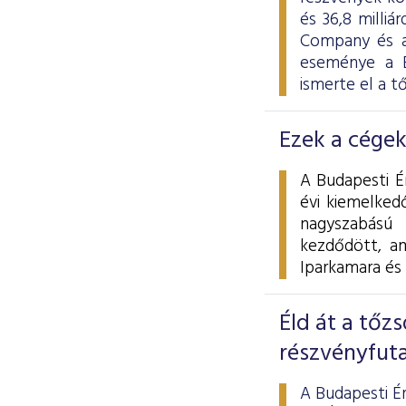
és 36,8 milli
Company és a
eseménye a B
ismerte el a t
Ezek a cégek
A Budapesti É
évi kiemelkedő
nagyszabású
kezdődött, a
Iparkamara és
Éld át a tőzs
részvényfut
A Budapesti É