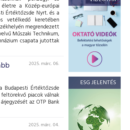
t életre a Közép-európai
ti Értéktőzsde Nyrt. és a
ós vetélkedő keretében
 székhelyén megrendezett
yelvű Műszaki Technikum,
názium csapata jutottak
ább
2025. márc. 06.
ESG JELENTÉS
a Budapesti Értéktőzsde
s feltörekvő piacok válnak
 árjegyzését az OTP Bank
2025. márc. 04.