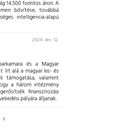
ág 14.500 forintos áron. A
olumen bővítése, továbbá
éges intelligencia-alapú
2024. dec. 12.
Iparkamara és a Magyar
 írt alá a magyar kis- és
ek támogatása, valamint
 hogy a három intézmény
rősítsék finanszírozási
kedési pályára álljanak.