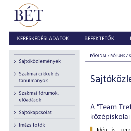
KERESKEDÉSI ADATOK
BEFEKTETŐK
FŐOLDAL
RÓLUNK
Sajtóközlemények
Szakmai cikkek és
Sajtóköz
tanulmányok
Szakmai fórumok,
előadások
A "Team Tref
Sajtókapcsolat
középiskolai
Imázs fotók
Idén is ren