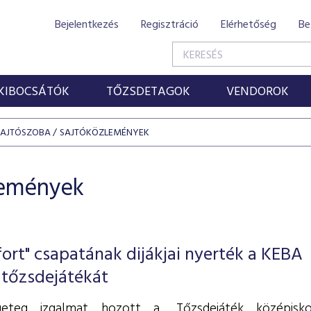
Bejelentkezés
Regisztráció
Elérhetőség
Be
KIBOCSÁTÓK
TŐZSDETAGOK
VENDOROK
SAJTÓSZOBA
SAJTÓKÖZLEMÉNYEK
lemények
ort" csapatának dijákjai nyerték a KEBA
 tőzsdejátékát
geteg izgalmat hozott a „Tőzsdejáték középisko