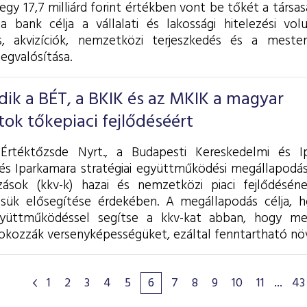
gy 17,7 milliárd forint értékben vont be tőkét a társas
 a bank célja a vállalati és lakossági hitelezési v
és, akvizíciók, nemzetközi terjeszkedés és a mesters
egvalósítása.
ik a BÉT, a BKIK és az MKIK a magyar
tok tőkepiaci fejlődéséért
Értéktőzsde Nyrt., a Budapesti Kereskedelmi és 
és Iparkamara stratégiai együttműködési megállapodást
zások (kkv-k) hazai és nemzetközi piaci fejlődésén
ésük elősegítése érdekében. A megállapodás célja,
yüttműködéssel segítse a kkv-kat abban, hogy mege
okozzák versenyképességüket, ezáltal fenntartható növe
1
2
3
4
5
6
7
8
9
10
11
...
43