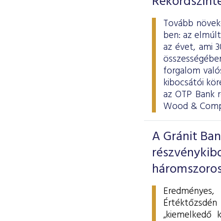
Rekordszinte
Tovább növeke
ben: az elmúl
az évet, ami 
összességében 
forgalom valós
kibocsátói kör
az OTP Bank r
Wood & Compa
A Gránit Ban
részvénykib
háromszorosá
Eredményes,
Értéktőzsdén
„kiemelkedő k