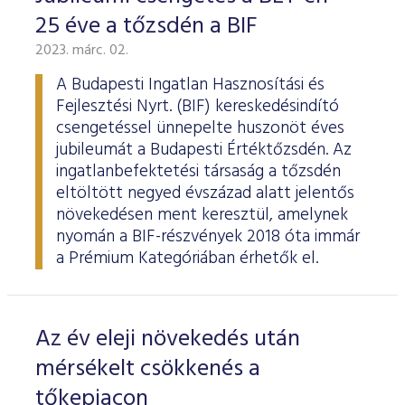
25 éve a tőzsdén a BIF
2023. márc. 02.
A Budapesti Ingatlan Hasznosítási és
Fejlesztési Nyrt. (BIF) kereskedésindító
csengetéssel ünnepelte huszonöt éves
jubileumát a Budapesti Értéktőzsdén. Az
ingatlanbefektetési társaság a tőzsdén
eltöltött negyed évszázad alatt jelentős
növekedésen ment keresztül, amelynek
nyomán a BIF-részvények 2018 óta immár
a Prémium Kategóriában érhetők el.
Az év eleji növekedés után
mérsékelt csökkenés a
tőkepiacon