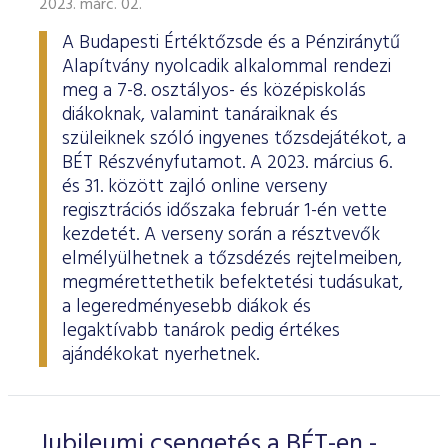
2023. márc. 02.
ESG Útmutató
A Budapesti Értéktőzsde és a Pénziránytű
Alapítvány nyolcadik alkalommal rendezi
meg a 7-8. osztályos- és középiskolás
diákoknak, valamint tanáraiknak és
szüleiknek szóló ingyenes tőzsdejátékot, a
BÉT Részvényfutamot. A 2023. március 6.
és 31. között zajló online verseny
regisztrációs időszaka február 1-én vette
kezdetét. A verseny során a résztvevők
elmélyülhetnek a tőzsdézés rejtelmeiben,
megmérettethetik befektetési tudásukat,
a legeredményesebb diákok és
legaktívabb tanárok pedig értékes
ajándékokat nyerhetnek.
Jubileumi csengetés a BÉT-en -