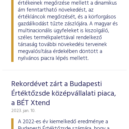
értékeinek megőrzése mellett a dinamikus
ám fenntartható növekedést, az
értékláncok megőrzését, és a körforgásos
gazdálkodást tűzte zászlójára. A magyar és
multinacionális ügyfeleket is kiszolgáló,
széles termékpalettával rendelkező
társaság további növekedési terveinek
megvalósítása érdekében döntött a
nyilvános piacra lépés mellett.
Rekordévet zárt a Budapesti
Értéktőzsde középvállalati piaca,
a BÉT Xtend
2023. jan. 10.
A 2022-es év kiemelkedő eredménye a
Budapesti Értéktőzsde számára, hogy a