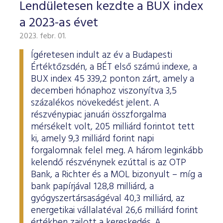
Lendületesen kezdte a BUX index
a 2023-as évet
2023. febr. 01.
Ígéretesen indult az év a Budapesti
Értéktőzsdén, a BÉT első számú indexe, a
BUX index 45 339,2 ponton zárt, amely a
decemberi hónaphoz viszonyítva 3,5
százalékos növekedést jelent. A
részvénypiac januári összforgalma
mérsékelt volt, 205 milliárd forintot tett
ki, amely 9,3 milliárd forint napi
forgalomnak felel meg. A három leginkább
kelendő részvénynek ezúttal is az OTP
Bank, a Richter és a MOL bizonyult – míg a
bank papírjával 128,8 milliárd, a
gyógyszertársaságéval 40,3 milliárd, az
energetikai vállalatéval 26,6 milliárd forint
értékben zajlott a kereskedés. A