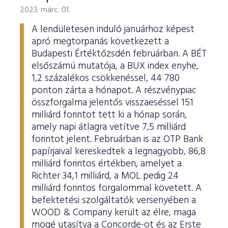
2023. márc. 01.
A lendületesen induló januárhoz képest
apró megtorpanás következett a
Budapesti Értéktőzsdén februárban. A BÉT
elsőszámú mutatója, a BUX index enyhe,
1,2 százalékos csökkenéssel, 44 780
ponton zárta a hónapot. A részvénypiac
összforgalma jelentős visszaeséssel 151
milliárd forintot tett ki a hónap során,
amely napi átlagra vetítve 7,5 milliárd
forintot jelent. Februárban is az OTP Bank
papírjaival kereskedtek a legnagyobb, 86,8
milliárd forintos értékben, amelyet a
Richter 34,1 milliárd, a MOL pedig 24
milliárd forintos forgalommal követett. A
befektetési szolgáltatók versenyében a
WOOD & Company került az élre, maga
mögé utasítva a Concorde-ot és az Erste