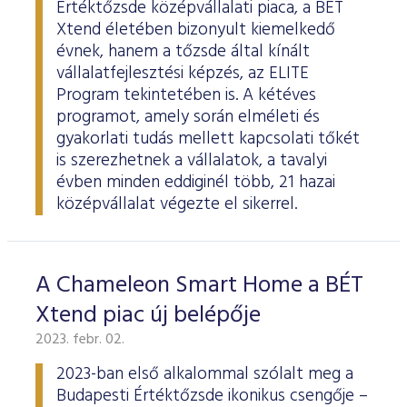
Értéktőzsde középvállalati piaca, a BÉT
Xtend életében bizonyult kiemelkedő
évnek, hanem a tőzsde által kínált
vállalatfejlesztési képzés, az ELITE
Program tekintetében is. A kétéves
programot, amely során elméleti és
gyakorlati tudás mellett kapcsolati tőkét
is szerezhetnek a vállalatok, a tavalyi
évben minden eddiginél több, 21 hazai
középvállalat végezte el sikerrel.
A Chameleon Smart Home a BÉT
Xtend piac új belépője
2023. febr. 02.
2023-ban első alkalommal szólalt meg a
Budapesti Értéktőzsde ikonikus csengője –