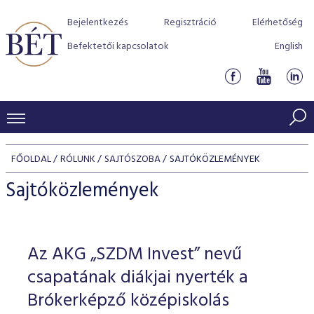
Bejelentkezés
Regisztráció
Elérhetőség
Befektetői kapcsolatok
English
KERESKEDÉSI ADATOK
FŐOLDAL
RÓLUNK
SAJTÓSZOBA
SAJTÓKÖZLEMÉNYEK
INDEXEK
BEFEKTETŐK
Sajtóközlemények
Részvényindexek
Piaci forgalom
Termékcsoportok
KIBOCSÁTÓK
Kötvényindexek
Kedvenc instrumentumok
Szabályozás
Indexek
Részvény és vállalati kötvény tőzsdei bevezetését támoga
Az AKG „SZDM Invest” nevű
TŐZSDETAGOK
Jelzáloglevél indexek
program
Azonnali Piac
Alkalmazott díjstruktúra
BÉT szabályzatok
Részvény szekció
csapatának diákjai nyerték a
Tőzsdetagok, üzletkötők
VENDOROK
Vállalati kötvény indexek
Származékos piac
BÉT Xtend - Részvénypiac egyszerűen
Részvények
Brókerképző középiskolás
Elszámolás
Befektetővédelem
Hitelpapír szekció
Útmutató a taggá váláshoz