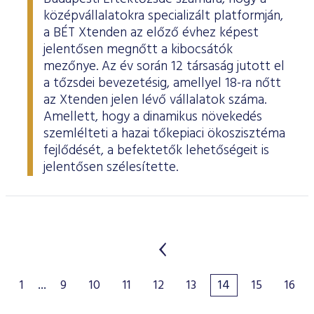
középvállalatokra specializált platformján,
a BÉT Xtenden az előző évhez képest
jelentősen megnőtt a kibocsátók
mezőnye. Az év során 12 társaság jutott el
a tőzsdei bevezetésig, amellyel 18-ra nőtt
az Xtenden jelen lévő vállalatok száma.
Amellett, hogy a dinamikus növekedés
szemlélteti a hazai tőkepiaci ökoszisztéma
fejlődését, a befektetők lehetőségeit is
jelentősen szélesítette.
1
...
9
10
11
12
13
14
15
16