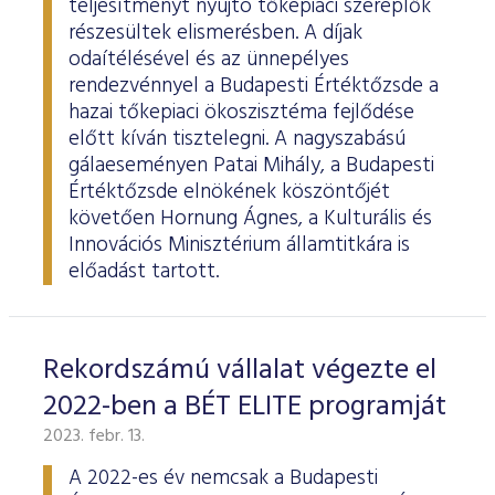
teljesítményt nyújtó tőkepiaci szereplők
részesültek elismerésben. A díjak
odaítélésével és az ünnepélyes
rendezvénnyel a Budapesti Értéktőzsde a
hazai tőkepiaci ökoszisztéma fejlődése
előtt kíván tisztelegni. A nagyszabású
gálaeseményen Patai Mihály, a Budapesti
Értéktőzsde elnökének köszöntőjét
követően Hornung Ágnes, a Kulturális és
Innovációs Minisztérium államtitkára is
előadást tartott.
Rekordszámú vállalat végezte el
2022-ben a BÉT ELITE programját
2023. febr. 13.
A 2022-es év nemcsak a Budapesti