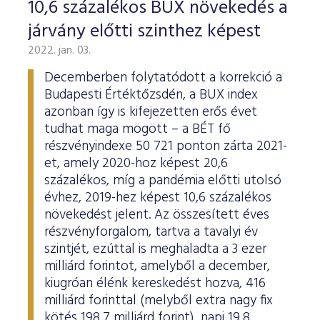
10,6 százalékos BUX növekedés a
járvány előtti szinthez képest
2022. jan. 03.
Decemberben folytatódott a korrekció a
Budapesti Értéktőzsdén, a BUX index
azonban így is kifejezetten erős évet
tudhat maga mögött – a BÉT fő
részvényindexe 50 721 ponton zárta 2021-
et, amely 2020-hoz képest 20,6
százalékos, míg a pandémia előtti utolsó
évhez, 2019-hez képest 10,6 százalékos
növekedést jelent. Az összesített éves
részvényforgalom, tartva a tavalyi év
szintjét, ezúttal is meghaladta a 3 ezer
milliárd forintot, amelyből a december,
kiugróan élénk kereskedést hozva, 416
milliárd forinttal (melyből extra nagy fix
kötés 198,7 milliárd forint), napi 19,8