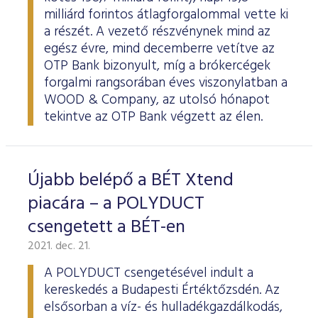
milliárd forintos átlagforgalommal vette ki
a részét. A vezető részvénynek mind az
egész évre, mind decemberre vetítve az
OTP Bank bizonyult, míg a brókercégek
forgalmi rangsorában éves viszonylatban a
WOOD & Company, az utolsó hónapot
tekintve az OTP Bank végzett az élen.
Újabb belépő a BÉT Xtend
piacára – a POLYDUCT
csengetett a BÉT-en
2021. dec. 21.
A POLYDUCT csengetésével indult a
kereskedés a Budapesti Értéktőzsdén. Az
elsősorban a víz- és hulladékgazdálkodás,