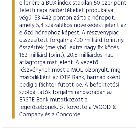
ellenére a BUX index stabilan 50 ezer pont
feletti napi záróértékeket produkálva
végül 53 442 ponton zárta a hónapot,
amely 5,4 százalékos növekedést jelent az
előző hónaphoz képest. A részvénypiac
összesített forgalma 430 milliárd forintnyi
összérték (melyből extra nagy fix kötés
162 milliárd forint), 20,5 milliárdos napi
átlagforgalmat jelent. A vezető
részvénynek most a MOL bizonyult, míg
másodikként az OTP Bank, harmadikként
pedig a Richter futott be. A befektetési
szolgáltatók forgalmi rangsorában az
ERSTE Bank mutatkozott a
legerősebbnek, őt követte a WOOD &
Company és a Concorde.