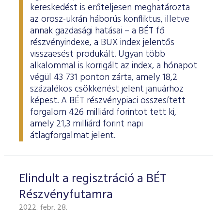
ESG Útmutató
kereskedést is erőteljesen meghatározta
az orosz-ukrán háborús konfliktus, illetve
annak gazdasági hatásai – a BÉT fő
részvényindexe, a BUX index jelentős
visszaesést produkált. Ugyan több
alkalommal is korrigált az index, a hónapot
végül 43 731 ponton zárta, amely 18,2
százalékos csökkenést jelent januárhoz
képest. A BÉT részvénypiaci összesített
forgalom 426 milliárd forintot tett ki,
amely 21,3 milliárd forint napi
átlagforgalmat jelent.
Elindult a regisztráció a BÉT
Részvényfutamra
2022. febr. 28.