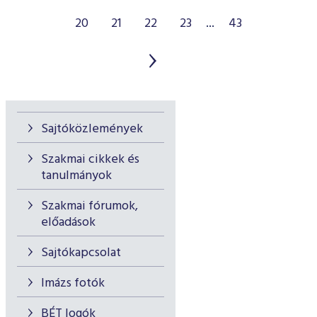
20
21
22
23
...
43
Sajtóközlemények
Szakmai cikkek és
tanulmányok
Szakmai fórumok,
előadások
Sajtókapcsolat
Imázs fotók
BÉT logók