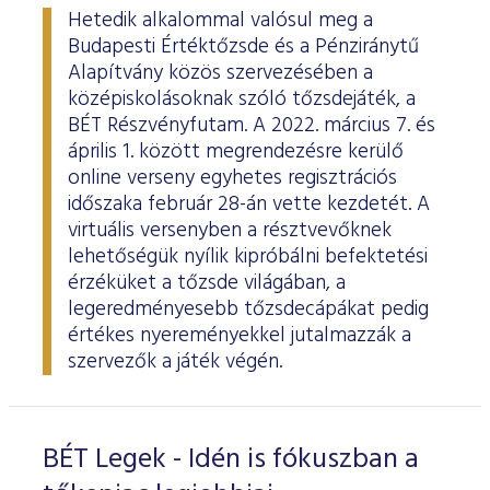
Hetedik alkalommal valósul meg a
Budapesti Értéktőzsde és a Pénziránytű
Alapítvány közös szervezésében a
középiskolásoknak szóló tőzsdejáték, a
BÉT Részvényfutam. A 2022. március 7. és
április 1. között megrendezésre kerülő
online verseny egyhetes regisztrációs
időszaka február 28-án vette kezdetét. A
virtuális versenyben a résztvevőknek
lehetőségük nyílik kipróbálni befektetési
érzéküket a tőzsde világában, a
legeredményesebb tőzsdecápákat pedig
értékes nyereményekkel jutalmazzák a
szervezők a játék végén.
BÉT Legek - Idén is fókuszban a