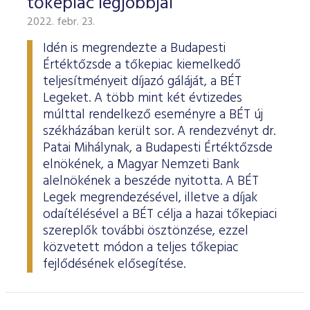
tőkepiac legjobbjai
2022. febr. 23.
Idén is megrendezte a Budapesti
Értéktőzsde a tőkepiac kiemelkedő
teljesítményeit díjazó gáláját, a BÉT
Legeket. A több mint két évtizedes
múlttal rendelkező eseményre a BÉT új
székházában került sor. A rendezvényt dr.
Patai Mihálynak, a Budapesti Értéktőzsde
elnökének, a Magyar Nemzeti Bank
alelnökének a beszéde nyitotta. A BÉT
Legek megrendezésével, illetve a díjak
odaítélésével a BÉT célja a hazai tőkepiaci
szereplők további ösztönzése, ezzel
közvetett módon a teljes tőkepiac
fejlődésének elősegítése.