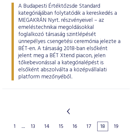
A Budapesti Értéktőzsde Standard
kategóriájában folytatódik a kereskedés a
MEGAKRÁN Nyrt. részvényeivel – az
emeléstechnikai megoldásokkal
foglalkozó társaság szintlépését
ünnepélyes csengetési ceremónia jelezte a
BÉT-en. A társaság 2018-ban elsőként
jelent meg a BÉT Xtend piacon, jelen
tőkebevonással a kategórialépést is
elsőként abszolválta a középvállalati
platform mezőnyéből.
1
...
13
14
15
16
17
18
19