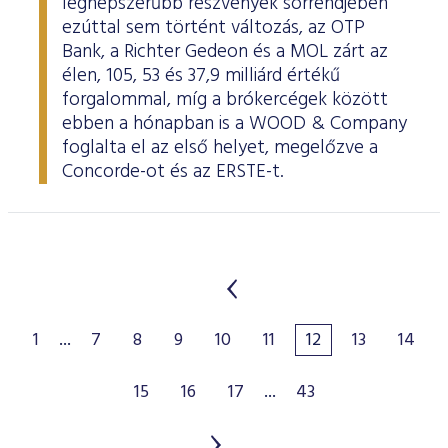
legnépszerűbb részvények sorrendjében
ezúttal sem történt változás, az OTP
Bank, a Richter Gedeon és a MOL zárt az
élen, 105, 53 és 37,9 milliárd értékű
forgalommal, míg a brókercégek között
ebben a hónapban is a WOOD & Company
foglalta el az első helyet, megelőzve a
Concorde-ot és az ERSTE-t.
1
...
7
8
9
10
11
12
13
14
15
16
17
...
43