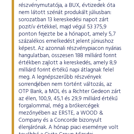
részvénymutatója, a BUX, évtizedek óta
nem látott szériát produkált júliusban:
sorozatban 13 kereskedési napot zárt
pozitív értékkel, majd végül 53 375,9
ponton fejezte be a hónapot, amely 5,7
százalékos emelkedést jelent júniushoz
képest. Az azonnali részvénypiacon nyárias
hangulatban, összesen 188 milliárd forint
értékben zajlott a kereskedés, amely 8,9
milliárd forint értékű napi átlagnak felel
meg. A legnépszerűbb részvények
sorrendjében nem történt változás, az
OTP Bank, a MOL és a Richter Gedeon zárt
az élen, 100,9, 45,1 és 29,9 milliárd értékű
forgalommal, még a brókercégek
mezőnyében az ERSTE, a WOOD &
Company és a Concorde bizonyult
élenjárónak. A hónap piaci eseménye volt