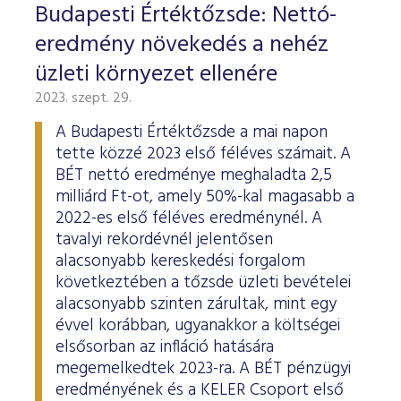
Budapesti Értéktőzsde: Nettó-
eredmény növekedés a nehéz
üzleti környezet ellenére
2023. szept. 29.
A Budapesti Értéktőzsde a mai napon
tette közzé 2023 első féléves számait. A
BÉT nettó eredménye meghaladta 2,5
milliárd Ft-ot, amely 50%-kal magasabb a
2022-es első féléves eredménynél. A
tavalyi rekordévnél jelentősen
alacsonyabb kereskedési forgalom
következtében a tőzsde üzleti bevételei
alacsonyabb szinten zárultak, mint egy
évvel korábban, ugyanakkor a költségei
elsősorban az infláció hatására
megemelkedtek 2023-ra. A BÉT pénzügyi
eredményének és a KELER Csoport első