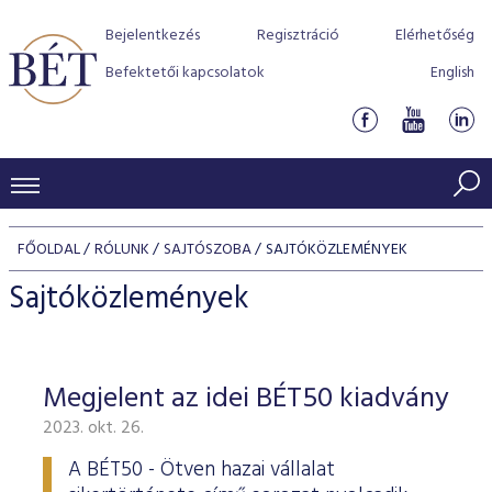
Bejelentkezés
Regisztráció
Elérhetőség
Befektetői kapcsolatok
English
KERESKEDÉSI ADATOK
FŐOLDAL
RÓLUNK
SAJTÓSZOBA
SAJTÓKÖZLEMÉNYEK
INDEXEK
BEFEKTETŐK
Sajtóközlemények
Részvényindexek
Piaci forgalom
Termékcsoportok
KIBOCSÁTÓK
Kötvényindexek
Kedvenc instrumentumok
Szabályozás
Indexek
Részvény és vállalati kötvény tőzsdei bevezetését támoga
Megjelent az idei BÉT50 kiadvány
TŐZSDETAGOK
Jelzáloglevél indexek
program
Azonnali Piac
Alkalmazott díjstruktúra
BÉT szabályzatok
Részvény szekció
2023. okt. 26.
Tőzsdetagok, üzletkötők
VENDOROK
Vállalati kötvény indexek
Származékos piac
BÉT Xtend - Részvénypiac egyszerűen
Részvények
Elszámolás
Befektetővédelem
Hitelpapír szekció
A BÉT50 - Ötven hazai vállalat
Útmutató a taggá váláshoz