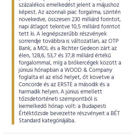
százalékos emelkedést jelent a májushoz
képest. Az azonnali piac forgalma, szintén
növekedve, összesen 230 milliárd forintot,
napi átlagot tekintve 10,5 milliárd forintot
tett ki. A legnépszerűbb részvények
sorrendje továbbra is változatlan, az OTP
Bank, a MOL és a Richter Gedeon zárt az
élen, 128,6, 53,7 és 37,8 milliárd értékű
forgalommal, míg a brókercégek között a
júniusi hónapban a WOOD & Company
foglalta el az első helyet, őt követve a
Concorde és az ERSTE a második és a
harmadik helyen. A június emellett
tőzsdetörténeti szempontból is
kiemelkedő hónap volt: a Budapesti
Értéktőzsde bevezette részvényeit a BÉT
Standard kategóriájába.