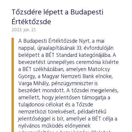
Tőzsdére lépett a Budapesti
Értéktőzsde
2023. jún. 21.
A Budapesti Értéktőzsde Nyrt. a mai
nappal, újraalapításának 33. évfordulóján
belépett a BÉT Standard kategóriájába. A
bevezetést ünnepélyes ceremónia kísérte
a BÉT székházában, amelyen Matolcsy
György, a Magyar Nemzeti Bank elnöke,
Varga Mihály, pénzügyminiszter is
beszédet mondott. A tőzsdei megjelenés,
amellett, hogy jelentősen támogatja a
tulajdonosi célokat és a Tőzsde
nemzetközi törekvéseit, példaértékű
jelentőséggel is bír, amellyel a BÉT célja a
nyilvános működés előnyeinek