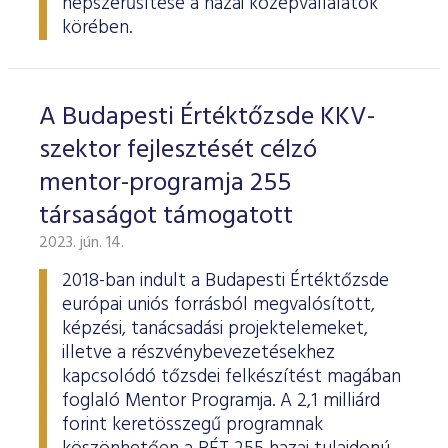
népszerűsítése a hazai középvállalatok
körében.
A Budapesti Értéktőzsde KKV-
szektor fejlesztését célzó
mentor-programja 255
társaságot támogatott
2023. jún. 14.
2018-ban indult a Budapesti Értéktőzsde
európai uniós forrásból megvalósított,
képzési, tanácsadási projektelemeket,
illetve a részvénybevezetésekhez
kapcsolódó tőzsdei felkészítést magában
foglaló Mentor Programja. A 2,1 milliárd
forint keretösszegű programnak