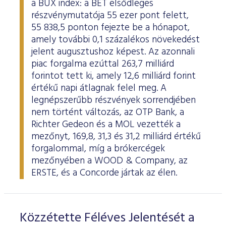
a BUX index: a BÉT elsődleges
ESG Útmutató
részvénymutatója 55 ezer pont felett,
55 838,5 ponton fejezte be a hónapot,
amely további 0,1 százalékos növekedést
jelent augusztushoz képest. Az azonnali
piac forgalma ezúttal 263,7 milliárd
forintot tett ki, amely 12,6 milliárd forint
értékű napi átlagnak felel meg. A
legnépszerűbb részvények sorrendjében
nem történt változás, az OTP Bank, a
Richter Gedeon és a MOL vezették a
mezőnyt, 169,8, 31,3 és 31,2 milliárd értékű
forgalommal, míg a brókercégek
mezőnyében a WOOD & Company, az
ERSTE, és a Concorde jártak az élen.
Közzétette Féléves Jelentését a