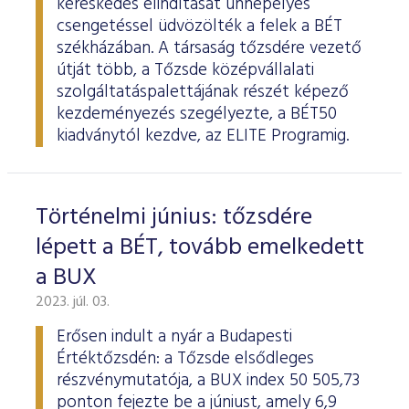
kereskedés elindítását ünnepélyes
csengetéssel üdvözölték a felek a BÉT
székházában. A társaság tőzsdére vezető
útját több, a Tőzsde középvállalati
szolgáltatáspalettájának részét képező
kezdeményezés szegélyezte, a BÉT50
kiadványtól kezdve, az ELITE Programig.
Történelmi június: tőzsdére
lépett a BÉT, tovább emelkedett
a BUX
2023. júl. 03.
Erősen indult a nyár a Budapesti
Értéktőzsdén: a Tőzsde elsődleges
részvénymutatója, a BUX index 50 505,73
ponton fejezte be a júniust, amely 6,9