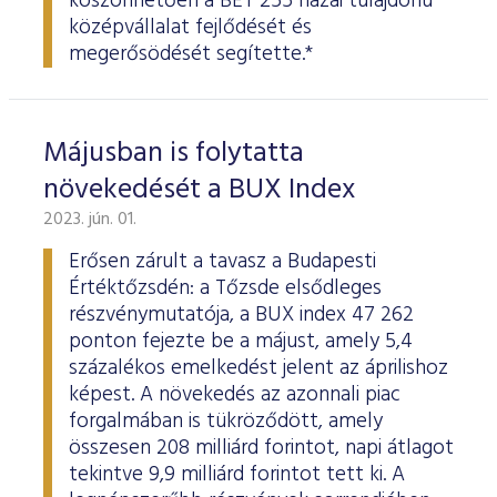
köszönhetően a BÉT 255 hazai tulajdonú
középvállalat fejlődését és
megerősödését segítette.*
Májusban is folytatta
növekedését a BUX Index
2023. jún. 01.
Erősen zárult a tavasz a Budapesti
Értéktőzsdén: a Tőzsde elsődleges
részvénymutatója, a BUX index 47 262
ponton fejezte be a májust, amely 5,4
százalékos emelkedést jelent az áprilishoz
képest. A növekedés az azonnali piac
forgalmában is tükröződött, amely
összesen 208 milliárd forintot, napi átlagot
tekintve 9,9 milliárd forintot tett ki. A