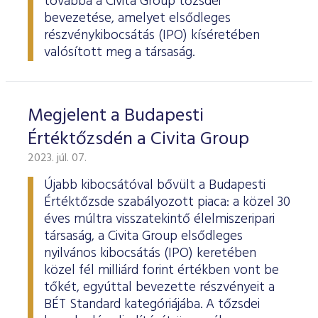
továbbá a Civita Group tőzsdei
bevezetése, amelyet elsődleges
részvénykibocsátás (IPO) kíséretében
valósított meg a társaság.
Megjelent a Budapesti
Értéktőzsdén a Civita Group
2023. júl. 07.
Újabb kibocsátóval bővült a Budapesti
Értéktőzsde szabályozott piaca: a közel 30
éves múltra visszatekintő élelmiszeripari
társaság, a Civita Group elsődleges
nyilvános kibocsátás (IPO) keretében
közel fél milliárd forint értékben vont be
tőkét, egyúttal bevezette részvényeit a
BÉT Standard kategóriájába. A tőzsdei