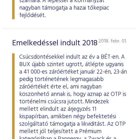
számára. A lépéssel a Kormányzat
nagyban támogatja a hazai tőkepiac
fejlődését.
Emelkedéssel indult 2018
2018. febr. 01.
Csúcsdöntésekkel indult az év a BÉT-en. A
BUX újabb szintet ugrott, átlépte ugyanis
a 41 000-es záróértéket január 22-én, 23-án
pedig történetének legmagasabb
záróértékét érte el, ami nagyban
köszönhető annak is, hogy aznap az OTP is
történelmi csúcsra jutott. Mindezek
mellett elindult az árjegyzés 11
kispapírban, amikben négy befektetési
szolgáltató támogatja a likviditást. Az OTP
mellett jól teljesített a Prémium