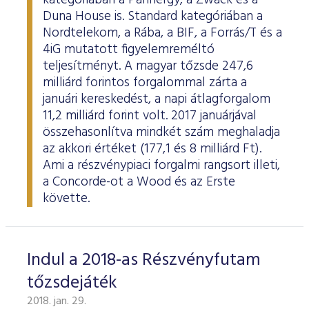
kategóriában a Pannergy, a Zwack és a
Duna House is. Standard kategóriában a
Nordtelekom, a Rába, a BIF, a Forrás/T és a
4iG mutatott figyelemreméltó
teljesítményt. A magyar tőzsde 247,6
milliárd forintos forgalommal zárta a
januári kereskedést, a napi átlagforgalom
11,2 milliárd forint volt. 2017 januárjával
összehasonlítva mindkét szám meghaladja
az akkori értéket (177,1 és 8 milliárd Ft).
Ami a részvénypiaci forgalmi rangsort illeti,
a Concorde-ot a Wood és az Erste
követte.
Indul a 2018-as Részvényfutam
tőzsdejáték
2018. jan. 29.