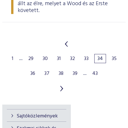
állt az élre, melyet a Wood és az Erste
követett.
1
...
29
30
31
32
33
34
35
36
37
38
39
...
43
Sajtóközlemények