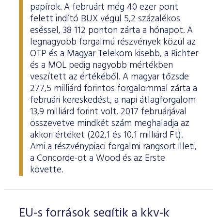
papírok. A februárt még 40 ezer pont
felett indító BUX végül 5,2 százalékos
eséssel, 38 112 ponton zárta a hónapot. A
legnagyobb forgalmú részvények közül az
OTP és a Magyar Telekom kisebb, a Richter
és a MOL pedig nagyobb mértékben
veszített az értékéből. A magyar tőzsde
277,5 milliárd forintos forgalommal zárta a
februári kereskedést, a napi átlagforgalom
13,9 milliárd forint volt. 2017 februárjával
összevetve mindkét szám meghaladja az
akkori értéket (202,1 és 10,1 milliárd Ft).
Ami a részvénypiaci forgalmi rangsort illeti,
a Concorde-ot a Wood és az Erste
követte.
EU-s források segítik a kkv-k