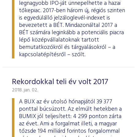
legnagyobb IPO-ját ünnepelhette a hazai
tőkepiac. 2017-ben három új, régiós szinten
is egyedülálló jelzáloglevél-indexet is
bevezetett a BÉT. Mindazonáltal 2017 a
BÉT számára leginkább a potenciális piacra
lépő középvállalatoknak tartott
bemutatkozókról és tárgyalásokról – a
kapcsolatépítésről – szólt.
Rekordokkal teli év volt 2017
2018. jan. 02.
A BUX az év utolsó hónapjától 39 377
ponttal búcsúzott. Az elmúlt hetekben a
BUMIX jól teljesített: 4 299 ponton zárta
az évet. Ami a forgalmat illeti, a magyar
tőzsde 194 milliárd forintos forgalommal