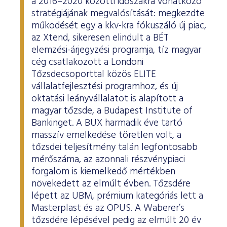
a 2016–2020 közötti időszakra vonatkozó
stratégiájának megvalósítását: megkezdte
működését egy a kkv-kra fókuszáló új piac,
az Xtend, sikeresen elindult a BÉT
elemzési-árjegyzési programja, tíz magyar
cég csatlakozott a Londoni
Tőzsdecsoporttal közös ELITE
vállalatfejlesztési programhoz, és új
oktatási leányvállalatot is alapított a
magyar tőzsde, a Budapest Institute of
Bankinget. A BUX harmadik éve tartó
masszív emelkedése töretlen volt, a
tőzsdei teljesítmény talán legfontosabb
mérőszáma, az azonnali részvénypiaci
forgalom is kiemelkedő mértékben
növekedett az elmúlt évben. Tőzsdére
lépett az UBM, prémium kategóriás lett a
Masterplast és az OPUS. A Waberer’s
tőzsdére lépésével pedig az elmúlt 20 év