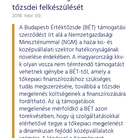
tőzsdei felkészülését
2018. febr. 09.
A Budapesti Értéktőzsde (BÉT) támogatási
szerződést írt alá a Nemzetgazdasági
Minisztériummal (NGM) a hazai kis- és
középvállalati szektor hatékonyságának
növelése érdekében. A magyarországi kkv-
k olyan vissza nem térintendő támogatást
vehetnek igénybe a BÉT-től, amely a
tőkepiaci finanszírozáshoz szükséges
tudás megszerzésére, továbbá a tőzsdei
megjelenés költségeinek a finanszírozására
fordítható. Az új támogatások
megjelenése mérföldkő a BÉT azon
törekvésében, hogy új szolgáltatásokkal
elérhetővé tegye a tőkepiaci megjelenést
a dinamikusan fejlődő középvállalatok