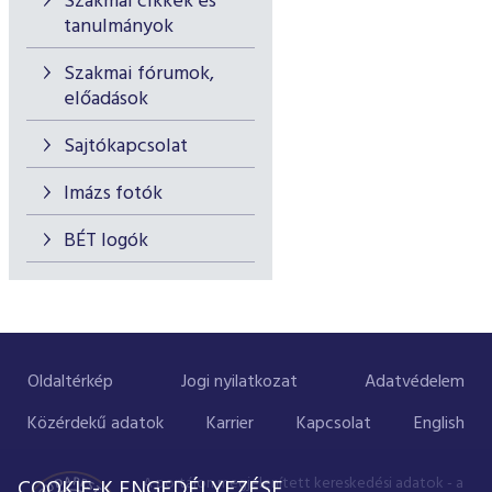
Szakmai cikkek és
tanulmányok
Szakmai fórumok,
előadások
Sajtókapcsolat
Imázs fotók
BÉT logók
Oldaltérkép
Jogi nyilatkozat
Adatvédelem
Közérdekű adatok
Karrier
Kapcsolat
English
A portálon megjelenített kereskedési adatok - a
COOKIE-K ENGEDÉLYEZÉSE