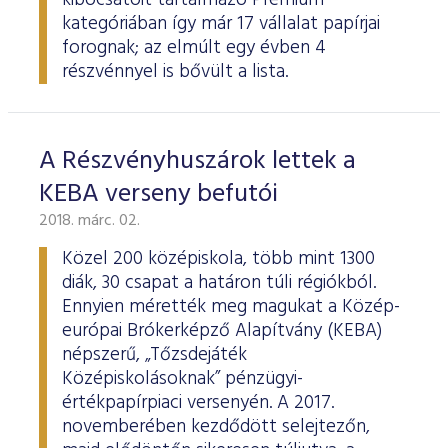
kibocsátóit tartalmazó Prémium
kategóriában így már 17 vállalat papírjai
forognak; az elmúlt egy évben 4
részvénnyel is bővült a lista.
A Részvényhuszárok lettek a
KEBA verseny befutói
2018. márc. 02.
Közel 200 középiskola, több mint 1300
diák, 30 csapat a határon túli régiókból.
Ennyien mérették meg magukat a Közép-
európai Brókerképző Alapítvány (KEBA)
népszerű, „Tőzsdejáték
Középiskolásoknak” pénzügyi-
értékpapírpiaci versenyén. A 2017.
novemberében kezdődött selejtezőn,