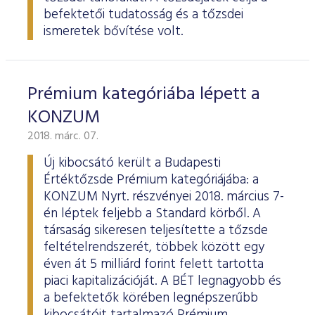
ESG Útmutató
befektetői tudatosság és a tőzsdei
ismeretek bővítése volt.
Prémium kategóriába lépett a
KONZUM
2018. márc. 07.
Új kibocsátó került a Budapesti
Értéktőzsde Prémium kategóriájába: a
KONZUM Nyrt. részvényei 2018. március 7-
én léptek feljebb a Standard körből. A
társaság sikeresen teljesítette a tőzsde
feltételrendszerét, többek között egy
éven át 5 milliárd forint felett tartotta
piaci kapitalizációját. A BÉT legnagyobb és
a befektetők körében legnépszerűbb