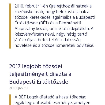
2018. február 1-én újra rajthoz állhatnak a
középiskolások, hogy belekóstoljanak a
tőzsdei kereskedés izgalmaiba a Budapesti
Értéktőzsde (BÉT) és a Pénziránytű
Alapítvány közös, online tőzsdejátékán. A
Részvényfutam nevű, négy hétig tartó
játék célja a befektetői tudatosság
növelése és a tőzsdei ismeretek bővítése.
2017 legjobb tőzsdei
teljesítményeit díjazta a
Budapesti Értéktőzsde
2018. jan. 19.
A BÉT Legek díjátadó a hazai tőkepiac
egyik legfontosabb eseménye, amelyen