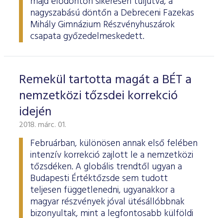
majd elődöntőn sikeresen túljutva, a
nagyszabású döntőn a Debreceni Fazekas
Mihály Gimnázium Részvényhuszárok
csapata győzedelmeskedett.
Remekül tartotta magát a BÉT a
nemzetközi tőzsdei korrekció
idején
2018. márc. 01.
Februárban, különösen annak első felében
intenzív korrekció zajlott le a nemzetközi
tőzsdéken. A globális trendtől ugyan a
Budapesti Értéktőzsde sem tudott
teljesen függetlenedni, ugyanakkor a
magyar részvények jóval ütésállóbbnak
bizonyultak, mint a legfontosabb külföldi