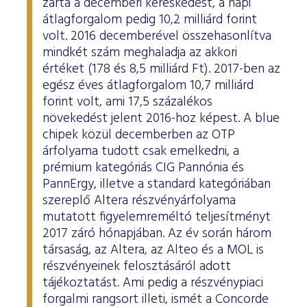
zárta a decemberi kereskedést, a napi
átlagforgalom pedig 10,2 milliárd forint
volt. 2016 decemberével összehasonlítva
mindkét szám meghaladja az akkori
értéket (178 és 8,5 milliárd Ft). 2017-ben az
egész éves átlagforgalom 10,7 milliárd
forint volt, ami 17,5 százalékos
növekedést jelent 2016-hoz képest. A blue
chipek közül decemberben az OTP
árfolyama tudott csak emelkedni, a
prémium kategóriás CIG Pannónia és
PannErgy, illetve a standard kategóriában
szereplő Altera részvényárfolyama
mutatott figyelemreméltó teljesítményt
2017 záró hónapjában. Az év során három
társaság, az Altera, az Alteo és a MOL is
részvényeinek felosztásáról adott
tájékoztatást. Ami pedig a részvénypiaci
forgalmi rangsort illeti, ismét a Concorde