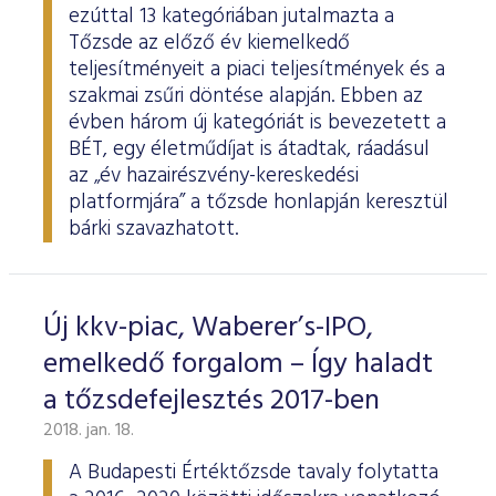
ezúttal 13 kategóriában jutalmazta a
Tőzsde az előző év kiemelkedő
teljesítményeit a piaci teljesítmények és a
szakmai zsűri döntése alapján. Ebben az
évben három új kategóriát is bevezetett a
BÉT, egy életműdíjat is átadtak, ráadásul
az „év hazairészvény-kereskedési
platformjára” a tőzsde honlapján keresztül
bárki szavazhatott.
Új kkv-piac, Waberer’s-IPO,
emelkedő forgalom – Így haladt
a tőzsdefejlesztés 2017-ben
2018. jan. 18.
A Budapesti Értéktőzsde tavaly folytatta