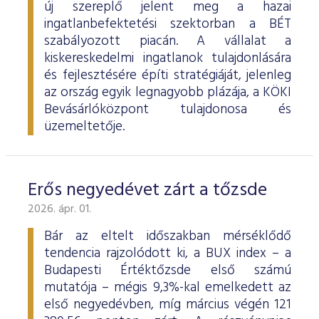
új szereplő jelent meg a hazai
ingatlanbefektetési szektorban a BÉT
szabályozott piacán. A vállalat a
kiskereskedelmi ingatlanok tulajdonlására
és fejlesztésére építi stratégiáját, jelenleg
az ország egyik legnagyobb plázája, a KÖKI
Bevásárlóközpont tulajdonosa és
üzemeltetője.
Erős negyedévet zárt a tőzsde
2026. ápr. 01.
Bár az eltelt időszakban mérséklődő
tendencia rajzolódott ki, a BUX index – a
Budapesti Értéktőzsde első számú
mutatója – mégis 9,3%-kal emelkedett az
első negyedévben, míg március végén 121