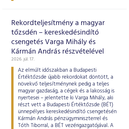
ESG Útmutató
Rekordteljesítmény a magyar
tőzsdén – kereskedésindító
csengetés Varga Mihály és
Kármán András részvételével
2026. júl. 17.
Az elmúlt időszakban a Budapesti
Értéktőzsde újabb rekordokat döntött, a
növekvő teljesítménynek pedig a teljes
magyar gazdaság, a cégek és a lakosság is
nyertesei – jelentette ki Varga Mihály, aki
részt vett a Budapesti Értéktőzsde (BÉT)
ünnepélyes kereskedésindító csengetésén
Kármán András pénzügyminiszterrel és
Tóth Tiborral, a BÉT vezérigazgatójával. A