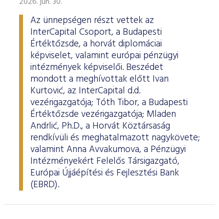
2026. jún. 30.
Az ünnepségen részt vettek az
InterCapital Csoport, a Budapesti
Értéktőzsde, a horvát diplomáciai
képviselet, valamint európai pénzügyi
intézmények képviselői. Beszédet
mondott a meghívottak előtt Ivan
Kurtović, az InterCapital d.d.
vezérigazgatója; Tóth Tibor, a Budapesti
Értéktőzsde vezérigazgatója; Mladen
Andrlić, Ph.D., a Horvát Köztársaság
rendkívüli és meghatalmazott nagykövete;
valamint Anna Avvakumova, a Pénzügyi
Intézményekért Felelős Társigazgató,
Európai Újjáépítési és Fejlesztési Bank
(EBRD).