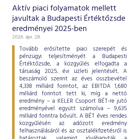
Aktív piaci folyamatok mellett
javultak a Budapesti Értéktőzsde
eredményei 2025-ben
2026. ápr. 28.
Tovább erősítette piaci szerepét és
pénzügyi teljesítményét a Budapesti
Értéktőzsde, a közgyűlés elfogadta a
társaság 2025. évi üzleti jelentését. A
beszámoló szerint az éves összbevétel
4,338 milliárd forintot, az EBITDA 1,680
milliárd forintot tett ki, míg a nettó
eredmény – a KELER Csoport BÉT-re jutó
eredményével együtt számolva – 9,635
milliárd forintra bővült. A BÉT éves rendes
közgyűlésén az adózott eredmény
felhasználásáról és az osztalékfizetésről is
határoztak, valamint jóváhagyták a