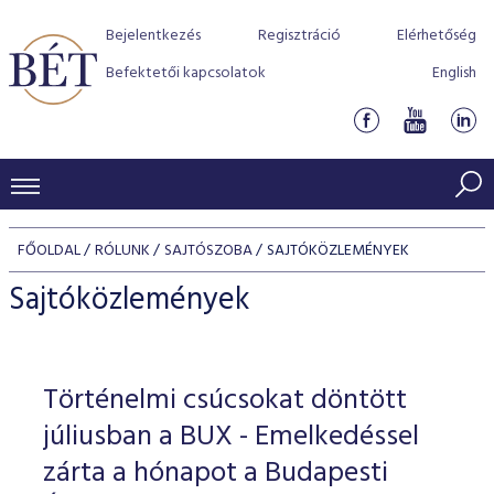
Bejelentkezés
Regisztráció
Elérhetőség
Befektetői kapcsolatok
English
KERESKEDÉSI ADATOK
FŐOLDAL
RÓLUNK
SAJTÓSZOBA
SAJTÓKÖZLEMÉNYEK
INDEXEK
BEFEKTETŐK
Sajtóközlemények
Részvényindexek
Piaci forgalom
Termékcsoportok
KIBOCSÁTÓK
Kötvényindexek
Kedvenc instrumentumok
Szabályozás
Indexek
Részvény és vállalati kötvény tőzsdei bevezetését támoga
Történelmi csúcsokat döntött
TŐZSDETAGOK
Jelzáloglevél indexek
program
Azonnali Piac
Alkalmazott díjstruktúra
BÉT szabályzatok
Részvény szekció
júliusban a BUX - Emelkedéssel
Tőzsdetagok, üzletkötők
VENDOROK
Vállalati kötvény indexek
Származékos piac
BÉT Xtend - Részvénypiac egyszerűen
Részvények
zárta a hónapot a Budapesti
Elszámolás
Befektetővédelem
Hitelpapír szekció
Útmutató a taggá váláshoz