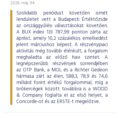
2026. máj. 04.
Szolidabb periódust követően ismét
lendületet vett a Budapesti Értéktőzsde
az országgyűlési választásokat követően.
A BUX index 133 787,99 ponton zárta az
áprilist, amely 10,2 százalékos emelkedést
jelent márciushoz képest. A részvénypiaci
aktivitás még tovább élénkült, a forgalom
meghaladta az előző havi szintet. A
legnépszerűbb részvények sorrendjében
az OTP Bank, a MOL és a Richter Gedeon
hármasa zárt az élen, 588,3, 78,9 és 74,6
milliárd forint értékű forgalommal, míg a
brókercégek között továbbra is a WOOD
& Company foglalta el az első helyet, a
Concorde-ot és az ERSTE-t megelőzve.