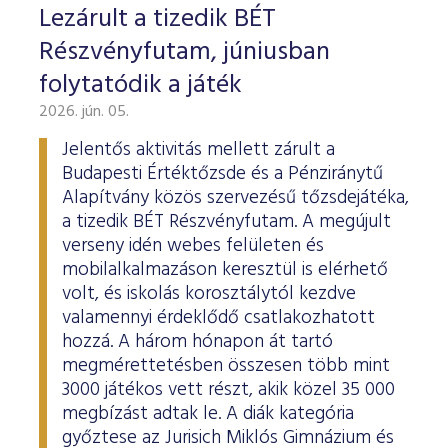
Lezárult a tizedik BÉT
Részvényfutam, júniusban
folytatódik a játék
2026. jún. 05.
Jelentős aktivitás mellett zárult a
Budapesti Értéktőzsde és a Pénziránytű
Alapítvány közös szervezésű tőzsdejátéka,
a tizedik BÉT Részvényfutam. A megújult
verseny idén webes felületen és
mobilalkalmazáson keresztül is elérhető
volt, és iskolás korosztálytól kezdve
valamennyi érdeklődő csatlakozhatott
hozzá. A három hónapon át tartó
megmérettetésben összesen több mint
3000 játékos vett részt, akik közel 35 000
megbízást adtak le. A diák kategória
győztese az Jurisich Miklós Gimnázium és