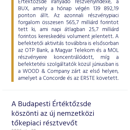
Értéktőzsde irányadó részvényindexe, a
BUX, amely a hónap végén 139 892,19
ponton állt. Az azonnali részvénypiaci
forgalom összesen 565,7 milliárd forintot
tett ki, ami napi átlagban 25,7 milliárd
forintos kereskedési volument jelentett. A
befektetői aktivitás továbbra is elsősorban
az OTP Bank, a Magyar Telekom és a MOL
részvényeire koncentrálódott, míg a
befektetési szolgáltatók közül júniusban is
a WOOD & Company zárt az első helyen,
amelyet a Concorde és az ERSTE követett.
A Budapesti Értéktőzsde
köszönti az új nemzetközi
tőkepiaci résztvevőt