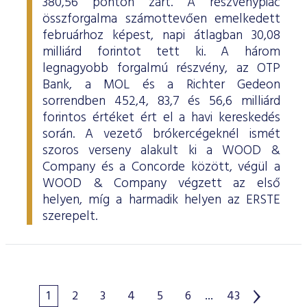
380,56 ponton zárt. A részvénypiac
összforgalma számottevően emelkedett
februárhoz képest, napi átlagban 30,08
milliárd forintot tett ki. A három
legnagyobb forgalmú részvény, az OTP
Bank, a MOL és a Richter Gedeon
sorrendben 452,4, 83,7 és 56,6 milliárd
forintos értéket ért el a havi kereskedés
során. A vezető brókercégeknél ismét
szoros verseny alakult ki a WOOD &
Company és a Concorde között, végül a
WOOD & Company végzett az első
helyen, míg a harmadik helyen az ERSTE
szerepelt.
1
2
3
4
5
6
...
43