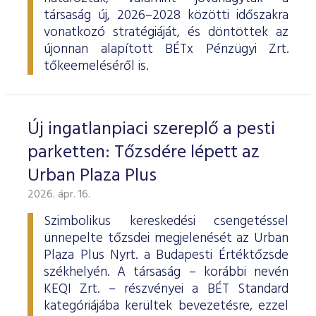
társaság új, 2026–2028 közötti időszakra
vonatkozó stratégiáját, és döntöttek az
újonnan alapított BÉTx Pénzügyi Zrt.
tőkeemeléséről is.
Új ingatlanpiaci szereplő a pesti
parketten: Tőzsdére lépett az
Urban Plaza Plus
2026. ápr. 16.
Szimbolikus kereskedési csengetéssel
ünnepelte tőzsdei megjelenését az Urban
Plaza Plus Nyrt. a Budapesti Értéktőzsde
székhelyén. A társaság – korábbi nevén
KEQI Zrt. – részvényei a BÉT Standard
kategóriájába kerültek bevezetésre, ezzel