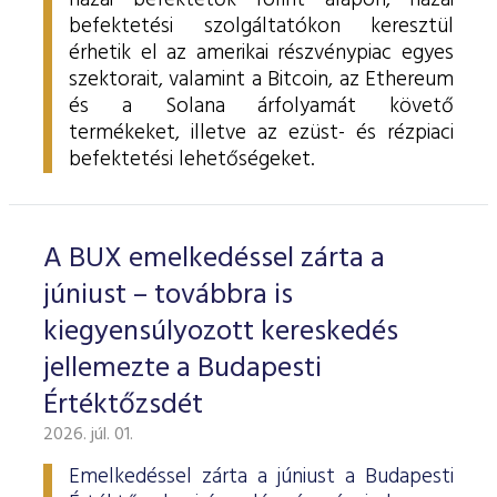
hazai befektetők forint alapon, hazai
befektetési szolgáltatókon keresztül
érhetik el az amerikai részvénypiac egyes
szektorait, valamint a Bitcoin, az Ethereum
és a Solana árfolyamát követő
termékeket, illetve az ezüst- és rézpiaci
befektetési lehetőségeket.
A BUX emelkedéssel zárta a
júniust – továbbra is
kiegyensúlyozott kereskedés
jellemezte a Budapesti
Értéktőzsdét
2026. júl. 01.
Emelkedéssel zárta a júniust a Budapesti