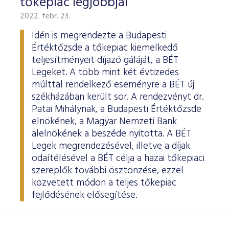
tőkepiac legjobbjai
2022. febr. 23.
Idén is megrendezte a Budapesti
Értéktőzsde a tőkepiac kiemelkedő
teljesítményeit díjazó gáláját, a BÉT
Legeket. A több mint két évtizedes
múlttal rendelkező eseményre a BÉT új
székházában került sor. A rendezvényt dr.
Patai Mihálynak, a Budapesti Értéktőzsde
elnökének, a Magyar Nemzeti Bank
alelnökének a beszéde nyitotta. A BÉT
Legek megrendezésével, illetve a díjak
odaítélésével a BÉT célja a hazai tőkepiaci
szereplők további ösztönzése, ezzel
közvetett módon a teljes tőkepiac
fejlődésének elősegítése.