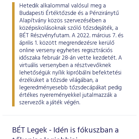
Hetedik alkalommal valósul meg a
Budapesti Értéktőzsde és a Pénziránytű
Alapítvány közös szervezésében a
középiskolásoknak szóló tőzsdejáték, a
BÉT Részvényfutam. A 2022. március 7. és
április 1. között megrendezésre kerülő
online verseny egyhetes regisztrációs
időszaka február 28-án vette kezdetét. A
virtuális versenyben a résztvevőknek
lehetőségük nyílik kipróbálni befektetési
érzéküket a tőzsde világában, a
legeredményesebb tőzsdecápákat pedig
értékes nyereményekkel jutalmazzák a
szervezők a játék végén.
BÉT Legek - Idén is fókuszban a