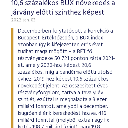
10,6 százalékos BUX növekedés a
járvány előtti szinthez képest
2022. jan. 03.
Decemberben folytatódott a korrekció a
Budapesti Értéktőzsdén, a BUX index
azonban így is kifejezetten erős évet
tudhat maga mögött – a BÉT fő
részvényindexe 50 721 ponton zárta 2021-
et, amely 2020-hoz képest 20,6
százalékos, míg a pandémia előtti utolsó
évhez, 2019-hez képest 10,6 százalékos
növekedést jelent. Az összesített éves
részvényforgalom, tartva a tavalyi év
szintjét, ezúttal is meghaladta a 3 ezer
milliárd forintot, amelyből a december,
kiugróan élénk kereskedést hozva, 416
milliárd forinttal (melyből extra nagy fix
kötés 198,7 milliárd forint), napi 19,8