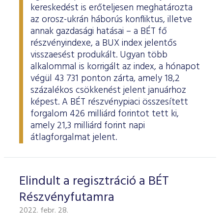
ESG Útmutató
kereskedést is erőteljesen meghatározta
az orosz-ukrán háborús konfliktus, illetve
annak gazdasági hatásai – a BÉT fő
részvényindexe, a BUX index jelentős
visszaesést produkált. Ugyan több
alkalommal is korrigált az index, a hónapot
végül 43 731 ponton zárta, amely 18,2
százalékos csökkenést jelent januárhoz
képest. A BÉT részvénypiaci összesített
forgalom 426 milliárd forintot tett ki,
amely 21,3 milliárd forint napi
átlagforgalmat jelent.
Elindult a regisztráció a BÉT
Részvényfutamra
2022. febr. 28.