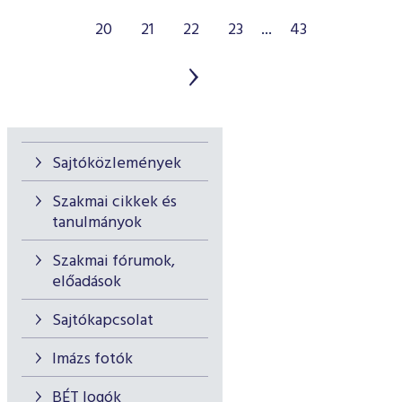
20
21
22
23
...
43
Sajtóközlemények
Szakmai cikkek és
tanulmányok
Szakmai fórumok,
előadások
Sajtókapcsolat
Imázs fotók
BÉT logók