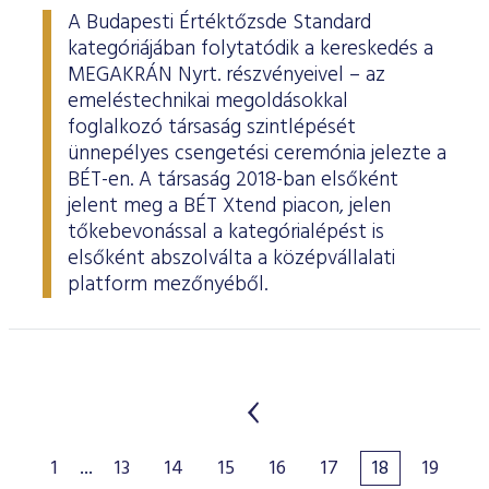
A Budapesti Értéktőzsde Standard
kategóriájában folytatódik a kereskedés a
MEGAKRÁN Nyrt. részvényeivel – az
emeléstechnikai megoldásokkal
foglalkozó társaság szintlépését
ünnepélyes csengetési ceremónia jelezte a
BÉT-en. A társaság 2018-ban elsőként
jelent meg a BÉT Xtend piacon, jelen
tőkebevonással a kategórialépést is
elsőként abszolválta a középvállalati
platform mezőnyéből.
1
...
13
14
15
16
17
18
19