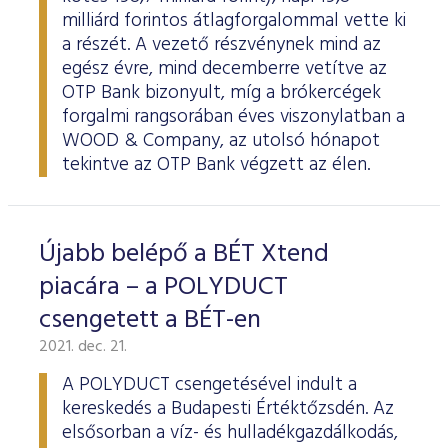
milliárd forintos átlagforgalommal vette ki
a részét. A vezető részvénynek mind az
egész évre, mind decemberre vetítve az
OTP Bank bizonyult, míg a brókercégek
forgalmi rangsorában éves viszonylatban a
WOOD & Company, az utolsó hónapot
tekintve az OTP Bank végzett az élen.
Újabb belépő a BÉT Xtend
piacára – a POLYDUCT
csengetett a BÉT-en
2021. dec. 21.
A POLYDUCT csengetésével indult a
kereskedés a Budapesti Értéktőzsdén. Az
elsősorban a víz- és hulladékgazdálkodás,