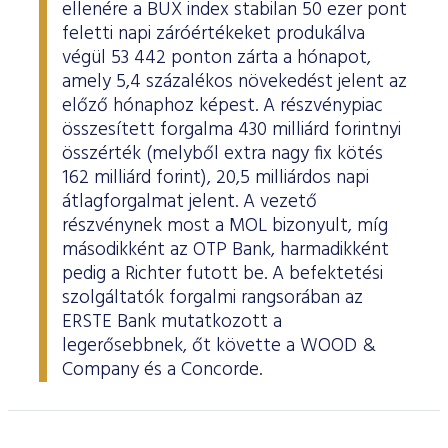
ellenére a BUX index stabilan 50 ezer pont
feletti napi záróértékeket produkálva
végül 53 442 ponton zárta a hónapot,
amely 5,4 százalékos növekedést jelent az
előző hónaphoz képest. A részvénypiac
összesített forgalma 430 milliárd forintnyi
összérték (melyből extra nagy fix kötés
162 milliárd forint), 20,5 milliárdos napi
átlagforgalmat jelent. A vezető
részvénynek most a MOL bizonyult, míg
másodikként az OTP Bank, harmadikként
pedig a Richter futott be. A befektetési
szolgáltatók forgalmi rangsorában az
ERSTE Bank mutatkozott a
legerősebbnek, őt követte a WOOD &
Company és a Concorde.