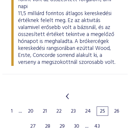
napi
11,5 milliárd forintos átlagos kereskedési
értéknek felelt meg. Ez az aktivitás
valamivel erősebb volt a bázisnál, és az
összesített értéket tekintve a megelőző
hónapot is meghaladta. A brókercégek
kereskedési rangsorában ezúttal Wood,
Erste, Concorde sorrend alakult ki, a
verseny a megszokottnál szorosabb volt.
1
...
20
21
22
23
24
25
26
27
28
29
30
...
43