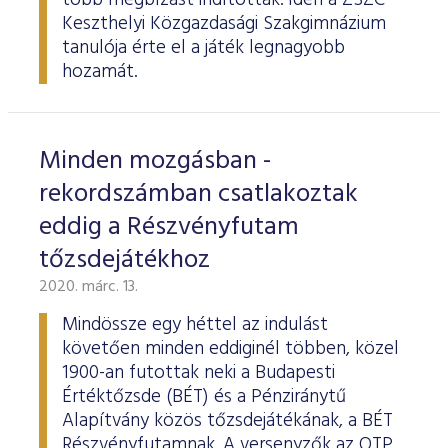
több megbízást indítottak. Idén a ZSZC
Keszthelyi Közgazdasági Szakgimnázium
tanulója érte el a játék legnagyobb
hozamát.
Minden mozgásban -
rekordszámban csatlakoztak
eddig a Részvényfutam
tőzsdejátékhoz
2020. márc. 13.
Mindössze egy héttel az indulást
követően minden eddiginél többen, közel
1900-an futottak neki a Budapesti
Értéktőzsde (BÉT) és a Pénziránytű
Alapítvány közös tőzsdejátékának, a BÉT
Részvényfutamnak. A versenyzők az OTP