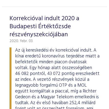
Korrekcióval indult 2020 a
Budapesti Értéktőzsde
részvényszekciójában
2020. febr. 03.
Az új kereskedési év korrekcióval indult. A
kínai eredetű koronavírus terjedése miatt a
befektetők minden piacon óvatosak
voltak. Egy hónap alatt összességében
46 082 pontról, 43 072 pontig ereszkedett
az index. A vezető részvények közül a
legnagyobb forgalmú OTP és a MOL
együtt korrigáltak a piaccal, míg a Richter
Gedeon és a Magyar Telekom emelkedni is
tudtak. Az év első havában 252,4 milliárd
forint volt az összesített forgalom, ami