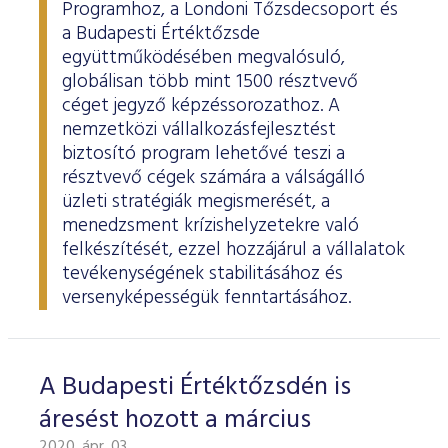
ESG Útmutató
Programhoz, a Londoni Tőzsdecsoport és
a Budapesti Értéktőzsde
együttműködésében megvalósuló,
globálisan több mint 1500 résztvevő
céget jegyző képzéssorozathoz. A
nemzetközi vállalkozásfejlesztést
biztosító program lehetővé teszi a
résztvevő cégek számára a válságálló
üzleti stratégiák megismerését, a
menedzsment krízishelyzetekre való
felkészítését, ezzel hozzájárul a vállalatok
tevékenységének stabilitásához és
versenyképességük fenntartásához.
A Budapesti Értéktőzsdén is
áresést hozott a március
2020. ápr. 03.