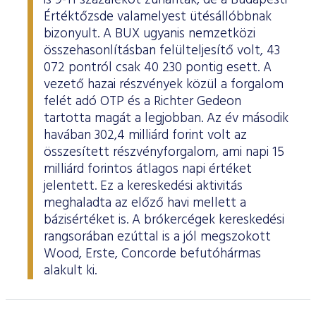
is 9-11 százalékot zuhantak, de a Budapesti
Értéktőzsde valamelyest ütésállóbbnak
bizonyult. A BUX ugyanis nemzetközi
összehasonlításban felülteljesítő volt, 43
072 pontról csak 40 230 pontig esett. A
vezető hazai részvények közül a forgalom
felét adó OTP és a Richter Gedeon
tartotta magát a legjobban. Az év második
havában 302,4 milliárd forint volt az
összesített részvényforgalom, ami napi 15
milliárd forintos átlagos napi értéket
jelentett. Ez a kereskedési aktivitás
meghaladta az előző havi mellett a
bázisértéket is. A brókercégek kereskedési
rangsorában ezúttal is a jól megszokott
Wood, Erste, Concorde befutóhármas
alakult ki.