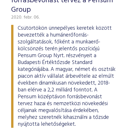
forrásbevonást tervez a Pensum
Group
2020. febr. 06.
Csütörtökön ünnepélyes keretek között
bevezették a humánerőforrás-
szolgáltatások, főként a munkaerő-
kölcsönzés terén jelentős pozíciójú
Pensum Group Nyrt. részvényeit a
Budapesti Értéktőzsde Standard
kategóriájába. A magyar, német és osztrák
piacon aktív vállalat árbevétele az elmúlt
években dinamikusan növekedett, 2018-
ban elérve a 2,2 milliárd forintot. A
Pensum középtávon forrásbevonást
tervez hazai és nemzetközi növekedési
céljainak megvalósítása érdekében,
melyhez szeretnék kihasználni a tőzsde
nyújtotta lehetőségeket.