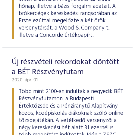
hónap, illetve a bázis forgalmi adatait. A
brókercégek kereskedési rangsorában az
Erste ezúttal megelőzte a két örök
versenytársát, a Wood & Company-t,
illetve a Concorde Értékpapírt.
Új részvételi rekordokat döntött
a BÉT Részvényfutam
2020. ápr. 01.
Több mint 2100-an indultak a negyedik BÉT
Részvényfutamon, a Budapesti
Értéktőzsde és a Pénziránytű Alapítvány
közös, középiskolás diákoknak szóló online
tőzsdejátékán. A vetélkedő versenyzői a
négy kereskedési hét alatt 31 ezernél is