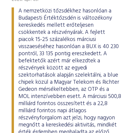
A nemzetközi tőzsdékhez hasonlóan a
Budapesti Értéktőzsdén is változékony
kereskedés mellett erőteljesen
csökkentek a részvényárak. A fejlett
piacok 15-25 százalékos márciusi
visszaeséséhez hasonlóan a BUX is 40 230
pontról, 33 135 pontig ereszkedett. A
befektetők azért már elkezdtek a
részvények között az egyedi
szektorhatások alapján szelektálni, a blue
chipek közül a Magyar Telekom és Richter
Gedeon mérsékeltebben, az OTP és a
MOL intenzívebben esett. A márciusi 500,8
milliárd forintos összesített és a 22,8
milliárd forintos napi átlagos
részvényforgalom azt jelzi, hogy nagyon
megnőtt a kereskedési aktivitás, mindkét
érték érdemben meghaladta az előző