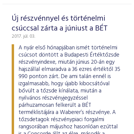
ESG Útmutató
Új részvénnyel és történelmi
csúccsal zárta a júniust a BÉT
2017. júl. 03.
A nyár első hónapjában ismét történelmi
csúcsot döntött a Budapesti Értéktőzsde
részvényindexe, miután június 20-án egy
hajszállal elmaradva a 36 ezres értéktől 35
990 ponton zárt. De ami talán ennél is
izgalmasabb, hogy újabb kibocsátóval
bővült a tőzsde kínálata, miután a
nyilvános részvényjegyzéssel
párhuzamosan felkerült a BÉT
terméklistájára a Waberer’s részvénye. A
tőzsdetagok részvénypiaci forgalmi
rangsorában májushoz hasonlóan ezúttal