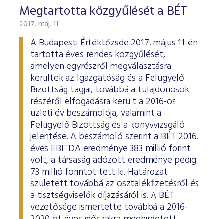
Megtartotta közgyűlését a BÉT
2017. máj. 11.
A Budapesti Értéktőzsde 2017. május 11-én
tartotta éves rendes közgyűlését,
amelyen egyrészről megválasztásra
kerültek az Igazgatóság és a Felügyelő
Bizottság tagjai, továbbá a tulajdonosok
részéről elfogadásra került a 2016-os
üzleti év beszámolója, valamint a
Felügyelő Bizottság és a könyvvizsgáló
jelentése. A beszámoló szerint a BÉT 2016.
éves EBITDA eredménye 383 millió forint
volt, a társaság adózott eredménye pedig
73 millió forintot tett ki. Határozat
született továbbá az osztalékfizetésről és
a tisztségviselők díjazásáról is. A BÉT
vezetősége ismertette továbbá a 2016-