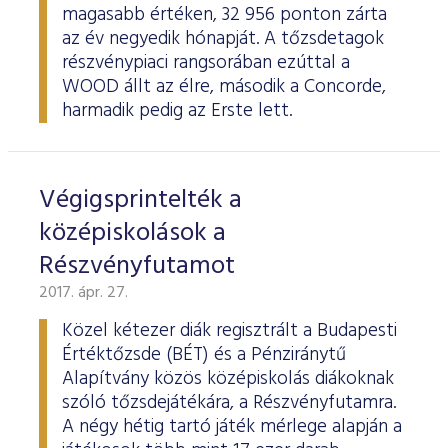
magasabb értéken, 32 956 ponton zárta
az év negyedik hónapját. A tőzsdetagok
részvénypiaci rangsorában ezúttal a
WOOD állt az élre, második a Concorde,
harmadik pedig az Erste lett.
Végigsprintelték a
középiskolások a
Részvényfutamot
2017. ápr. 27.
Közel kétezer diák regisztrált a Budapesti
Értéktőzsde (BÉT) és a Pénziránytű
Alapítvány közös középiskolás diákoknak
szóló tőzsdejátékára, a Részvényfutamra.
A négy hétig tartó játék mérlege alapján a