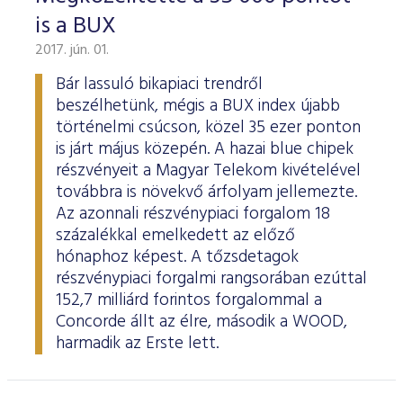
is a BUX
2017. jún. 01.
Bár lassuló bikapiaci trendről
beszélhetünk, mégis a BUX index újabb
történelmi csúcson, közel 35 ezer ponton
is járt május közepén. A hazai blue chipek
részvényeit a Magyar Telekom kivételével
továbbra is növekvő árfolyam jellemezte.
Az azonnali részvénypiaci forgalom 18
százalékkal emelkedett az előző
hónaphoz képest. A tőzsdetagok
részvénypiaci forgalmi rangsorában ezúttal
152,7 milliárd forintos forgalommal a
Concorde állt az élre, második a WOOD,
harmadik az Erste lett.