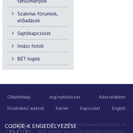
tanulmányok
Szakmai fórumok,
előadások
Sajtókapcsolat
Imázs fotók
BÉT logók
Oldaltérkép
Jogi nyilatkozat
Adatvédelem
Közérdekű adatok
Karrier
Kapcsolat
English
A portálon megjelenített kereskedési adatok - a
COOKIE-K ENGEDÉLYEZÉSE
BUX, a BUMIX és a CETOP NTR index kivételével -