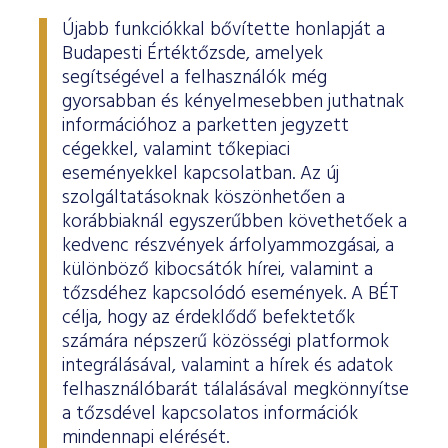
Újabb funkciókkal bővítette honlapját a
Budapesti Értéktőzsde, amelyek
segítségével a felhasználók még
gyorsabban és kényelmesebben juthatnak
információhoz a parketten jegyzett
cégekkel, valamint tőkepiaci
eseményekkel kapcsolatban. Az új
szolgáltatásoknak köszönhetően a
korábbiaknál egyszerűbben követhetőek a
kedvenc részvények árfolyammozgásai, a
különböző kibocsátók hírei, valamint a
tőzsdéhez kapcsolódó események. A BÉT
célja, hogy az érdeklődő befektetők
számára népszerű közösségi platformok
integrálásával, valamint a hírek és adatok
felhasználóbarát tálalásával megkönnyítse
a tőzsdével kapcsolatos információk
mindennapi elérését.