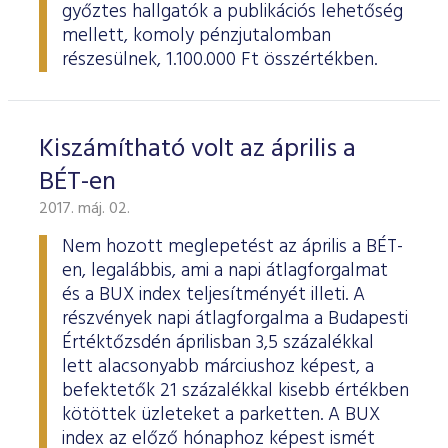
győztes hallgatók a publikációs lehetőség
mellett, komoly pénzjutalomban
részesülnek, 1.100.000 Ft összértékben.
Kiszámítható volt az április a
BÉT-en
2017. máj. 02.
Nem hozott meglepetést az április a BÉT-
en, legalábbis, ami a napi átlagforgalmat
és a BUX index teljesítményét illeti. A
részvények napi átlagforgalma a Budapesti
Értéktőzsdén áprilisban 3,5 százalékkal
lett alacsonyabb márciushoz képest, a
befektetők 21 százalékkal kisebb értékben
kötöttek üzleteket a parketten. A BUX
index az előző hónaphoz képest ismét