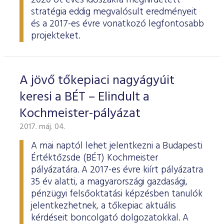
2020 öt éves időszakra meghirdetett
stratégia eddig megvalósult eredményeit
és a 2017-es évre vonatkozó legfontosabb
projekteket.
A jövő tőkepiaci nagyágyúit
keresi a BÉT – Elindult a
Kochmeister-pályázat
2017. máj. 04.
A mai naptól lehet jelentkezni a Budapesti
Értéktőzsde (BÉT) Kochmeister
pályázatára. A 2017-es évre kiírt pályázatra
35 év alatti, a magyarországi gazdasági,
pénzügyi felsőoktatási képzésben tanulók
jelentkezhetnek, a tőkepiac aktuális
kérdéseit boncolgató dolgozatokkal. A