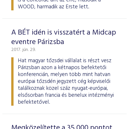
is a Concorde állt az élre, második a
WOOD, harmadik az Erste lett.
A BÉT idén is visszatért a Midcap
eventre Párizsba
2017. jún. 29.
Hat magyar tőzsdei vállalat is részt vesz
Párizsban azon a kétnapos befektetői
konferencián, melyen több mint hatvan
európai tőzsdén jegyzett cég képviselői
találkoznak közel száz nyugat-európai,
elsősorban francia és benelux intézményi
befektetővel.
Megközelítette a 35 000 pontot