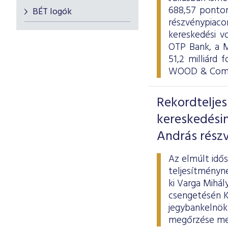
688,57 ponton
BÉT logók
részvénypiac
kereskedési v
OTP Bank, a M
51,2 milliárd 
WOOD & Compa
Rekordtelje
kereskedési
András részv
Az elmúlt idő
teljesítményne
ki Varga Mihál
csengetésén Ká
jegybankelnök 
megőrzése mel