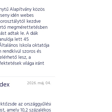
ánytű Alapítvány közös
erseny idén webes
 korosztálytól kezdve
tartó megmérettetésben
st adtak le. A diák
anulója lett 45
ltalános Iskola oktatója
 rendkívül szoros és
lérhető lesz, a
fektetések világa iránt
ndex
2026. máj. 04.
éktőzsde az országgyűlési
st, amely 10,2 százalékos