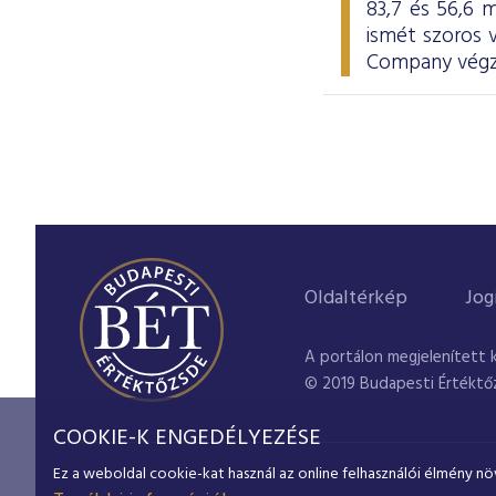
83,7 és 56,6 m
ismét szoros
Company végze
Oldaltérkép
Jog
A portálon megjelenített 
© 2019 Budapesti Értéktő
COOKIE-K ENGEDÉLYEZÉSE
Ez a weboldal cookie-kat használ az online felhasználói élmény nö