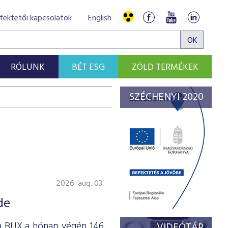
fektetői kapcsolatok
English
RÓLUNK
BÉT ESG
ZÖLD TERMÉKEK
SZÉCHENYI 2020
2026. aug. 03.
de
 a BUX a hónap végén 146
VIDEÓTÁR