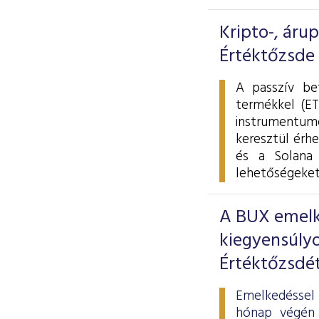
Kripto-, áru
Értéktőzsde
A passzív be
termékkel (ET
instrumentumo
keresztül érhe
és a Solana 
lehetőségeket
A BUX emelke
kiegyensúlyo
Értéktőzsdé
Emelkedéssel 
hónap végén 