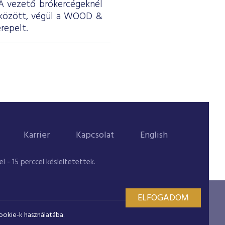
. A vezető brókercégeknél
 között, végül a WOOD &
repelt.
Karrier
Kapcsolat
English
 - 15 perccel késleltetettek.
ELFOGADOM
ookie-k használatába.