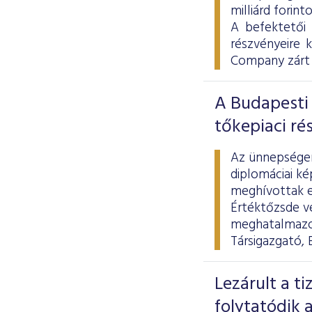
milliárd forint
A befektetői
részvényeire 
Company zárt 
A Budapesti 
tőkepiaci ré
Az ünnepségen 
diplomáciai ké
meghívottak el
Értéktőzsde ve
meghatalmazot
Társigazgató, 
Lezárult a t
folytatódik a