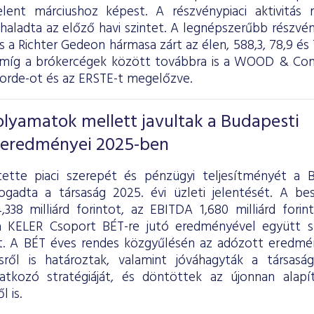
elent márciushoz képest. A részvénypiaci aktivitás
aladta az előző havi szintet. A legnépszerűbb részvé
 a Richter Gedeon hármasa zárt az élen, 588,3, 78,9 és 7
míg a brókercégek között továbbra is a WOOD & Comp
corde-ot és az ERSTE-t megelőzve.
folyamatok mellett javultak a Budapesti
 eredményei 2025-ben
ette piaci szerepét és pénzügyi teljesítményét a B
ogadta a társaság 2025. évi üzleti jelentését. A b
,338 milliárd forintot, az EBITDA 1,680 milliárd fori
 KELER Csoport BÉT-re jutó eredményével együtt sz
lt. A BÉT éves rendes közgyűlésén az adózott eredmén
ésről is határoztak, valamint jóváhagyták a társas
atkozó stratégiáját, és döntöttek az újonnan alapí
 is.