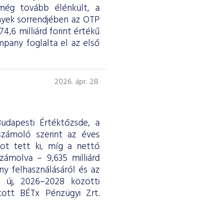
 még tovább élénkült, a
nyek sorrendjében az OTP
4,6 milliárd forint értékű
any foglalta el az első
2026. ápr. 28.
udapesti Értéktőzsde, a
eszámoló szerint az éves
ntot tett ki, míg a nettó
ámolva – 9,635 milliárd
y felhasználásáról és az
ág új, 2026–2028 közötti
tott BÉTx Pénzügyi Zrt.