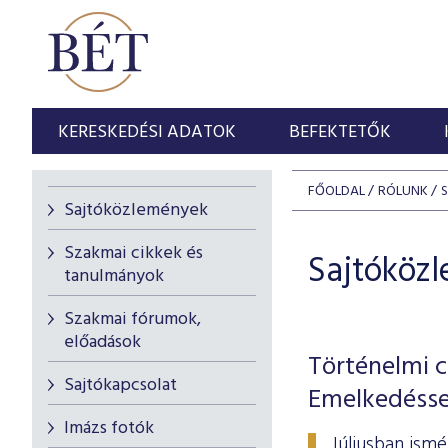
KERESKEDÉSI ADATOK
BEFEKTETŐK
FŐOLDAL
RÓLUNK
Sajtóközlemények
Szakmai cikkek és
Sajtóköz
tanulmányok
Szakmai fórumok,
előadások
Történelmi c
Sajtókapcsolat
Emelkedésse
Imázs fotók
Júliusban ism