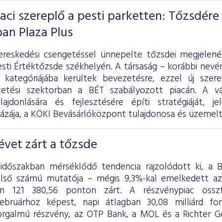
iaci szereplő a pesti parketten: Tőzsdére
ban Plaza Plus
ereskedési csengetéssel ünnepelte tőzsdei megjelen
sti Értéktőzsde székhelyén. A társaság – korábbi nevén
 kategóriájába kerültek bevezetésre, ezzel új szer
tetési szektorban a BÉT szabályozott piacán. A vál
lajdonlására és fejlesztésére építi stratégiáját, 
ázája, a KÖKI Bevásárlóközpont tulajdonosa és üzemelt
vet zárt a tőzsde
 időszakban mérséklődő tendencia rajzolódott ki, a
első számú mutatója – mégis 9,3%-kal emelkedett a
én 121 380,56 ponton zárt. A részvénypiac össz
ebruárhoz képest, napi átlagban 30,08 milliárd fo
rgalmú részvény, az OTP Bank, a MOL és a Richter G