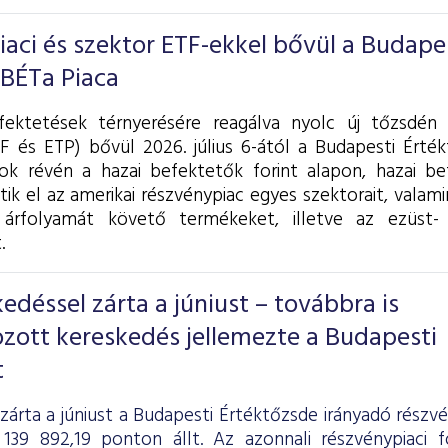
piaci és szektor ETF-ekkel bővül a Budape
 BÉTa Piaca
fektetések térnyerésére reagálva nyolc új tőzsdén 
F és ETP) bővül 2026. július 6-ától a Budapesti Érték
k révén a hazai befektetők forint alapon, hazai be
tik el az amerikai részvénypiac egyes szektorait, valam
árfolyamát követő termékeket, illetve az ezüst- 
.
déssel zárta a júniust – továbbra is
zott kereskedés jellemezte a Budapesti
t
zárta a júniust a Budapesti Értéktőzsde irányadó részv
139 892,19 ponton állt. Az azonnali részvénypiaci 