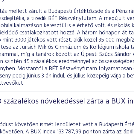
itás mellett zárult a Budapesti Értéktőzsde és a Pénzir
zsdejátéka, a tizedik BÉT Részvényfutam. A megújult v
obilalkalmazáson keresztül is elérhető volt, és iskolás
deklődő csatlakozhatott hozzá. A három hónapon át 
mint 3000 játékos vett részt, akik közel 35 000 megbízá
tese az Jurisich Miklós Gimnázium és Kollégium iskola t
zammal, míg a tanárok között az Újpesti Szűcs Sándor Á
en szintén 45 százalékos eredménnyel az összességében
enyben. Mostantól a BÉT Részvényfutam folyamatosan e
eny pedig június 3-án indul, és július közepéig várja a be
ztvevőket
 százalékos növekedéssel zárta a BUX i
iódust követően ismét lendületet vett a Budapesti Ért
követően. A BUX index 133 787,99 ponton zárta az áprili