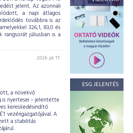
dést jelent. Az azonnali
olódott, a napi átlagos
érdeklődés továbbra is az
melyekkel 326,1, 83,0 és
 rangsorát júliusban is a
2026. júl. 17.
ESG JELENTÉS
ött, a növekvő
is nyertesei – jelentette
yes kereskedésindító
ÉT vezérigazgatójával. A
tt a stabilitás
járul.