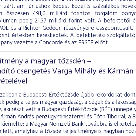
 zárt, ami júniushoz képest közel 5 százalékos növeke
on összesen 491,6 milliárd forintos forgalom bony
olumen pedig 21,37 milliárd forint volt. A befektetői 
OL és a Richter Gedeon részvényeire összpontosult, a
forint értékben kereskedtek. A befektetési szolgáltatók
ny vezette a Concorde és az ERSTE előtt.
sítmény a magyar tőzsdén –
ndító csengetés Varga Mihály és Kármán
ételével
szakban a Budapesti Értéktőzsde újabb rekordokat dönt
k pedig a teljes magyar gazdaság, a cégek és a lakosság 
y, aki részt vett a Budapesti Értéktőzsde (BÉT) ünnepél
rmán András pénzügyminiszterrel és Tóth Tiborral, a B
kiemelte: a Magyar Nemzeti Bank továbbra is elköteleze
lett, amelyhez a tőzsde teljesítménye is nagyban hozzá