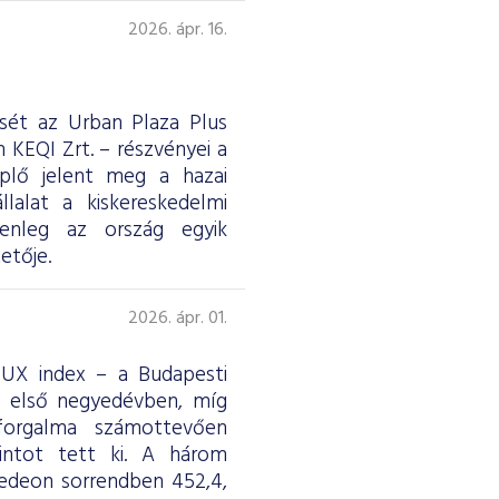
2026. ápr. 16.
ését az Urban Plaza Plus
 KEQI Zrt. – részvényei a
eplő jelent meg a hazai
lalat a kiskereskedelmi
jelenleg az ország egyik
etője.
2026. ápr. 01.
 BUX index – a Budapesti
z első negyedévben, míg
forgalma számottevően
rintot tett ki. A három
edeon sorrendben 452,4,