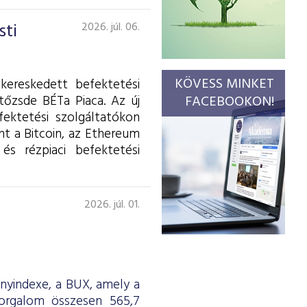
sti
2026. júl. 06.
KÖVESS MINKET
kereskedett befektetési
tőzsde BÉTa Piaca. Az új
FACEBOOKON!
fektetési szolgáltatókon
int a Bitcoin, az Ethereum
és rézpiaci befektetési
2026. júl. 01.
ényindexe, a BUX, amely a
forgalom összesen 565,7