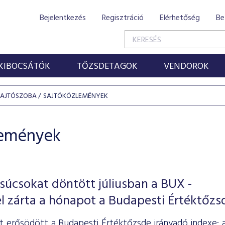
Bejelentkezés
Regisztráció
Elérhetőség
Be
KIBOCSÁTÓK
TŐZSDETAGOK
VENDOROK
SAJTÓSZOBA
SAJTÓKÖZLEMÉNYEK
lemények
súcsokat döntött júliusban a BUX -
l zárta a hónapot a Budapesti Értéktőzs
ét erősödött a Budapesti Értéktőzsde irányadó indexe: