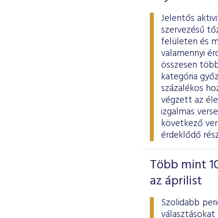
Jelentős aktiv
szervezésű tő
felületen és m
valamennyi ér
összesen több 
kategória győz
százalékos ho
végzett az él
izgalmas vers
következő vers
érdeklődő rés
Több mint 10
az áprilist
Szolidabb per
választásokat 