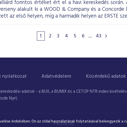
illiárd forintos értéket ért el a havi kereskedés során
 verseny alakult ki a WOOD & Company és a Concorde
tt az első helyen, míg a harmadik helyen az ERSTE sze
1
2
3
4
5
6
...
43
i nyilatkozat
Adatvédelem
Közérdekű adatok
kereskedési adatok - a BUX, a BUMIX és a CETOP NTR index kivételével
zsde Nyrt.
velése érdekében. Ön az oldal használatának folytatásával beleegyezik a c
Ponte.hu