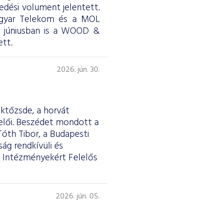
skedési volument jelentett.
Magyar Telekom és a MOL
ül júniusban is a WOOD &
tt.
2026. jún. 30.
éktőzsde, a horvát
selői. Beszédet mondott a
Tóth Tibor, a Budapesti
ág rendkívüli és
 Intézményekért Felelős
2026. jún. 05.