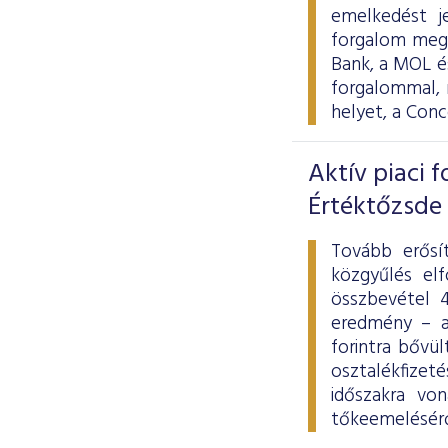
emelkedést j
forgalom megh
Bank, a MOL és
forgalommal, 
helyet, a Con
Aktív piaci 
Értéktőzsde
Tovább erősít
közgyűlés elf
összbevétel 4
eredmény – a
forintra bővü
osztalékfizet
időszakra von
tőkeemeléséről