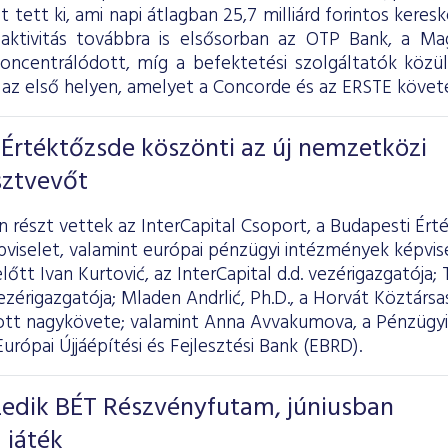
ot tett ki, ami napi átlagban 25,7 milliárd forintos kere
 aktivitás továbbra is elsősorban az OTP Bank, a 
koncentrálódott, míg a befektetési szolgáltatók köz
az első helyen, amelyet a Concorde és az ERSTE követe
Értéktőzsde köszönti az új nemzetközi
sztvevőt
részt vettek az InterCapital Csoport, a Budapesti Ért
pviselet, valamint európai pénzügyi intézmények képvi
őtt Ivan Kurtović, az InterCapital d.d. vezérigazgatója; 
zérigazgatója; Mladen Andrlić, Ph.D., a Horvát Köztársas
t nagykövete; valamint Anna Avvakumova, a Pénzügyi
Európai Újjáépítési és Fejlesztési Bank (EBRD).
izedik BÉT Részvényfutam, júniusban
 játék