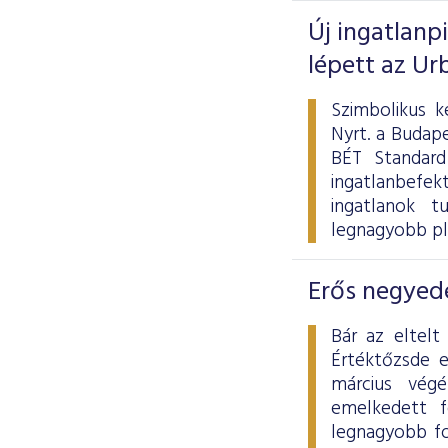
Új ingatlanp
lépett az Ur
Szimbolikus k
Nyrt. a Budape
BÉT Standard
ingatlanbefek
ingatlanok tu
legnagyobb pl
Erős negyedé
Bár az eltelt
Értéktőzsde 
március vég
emelkedett f
legnagyobb fo